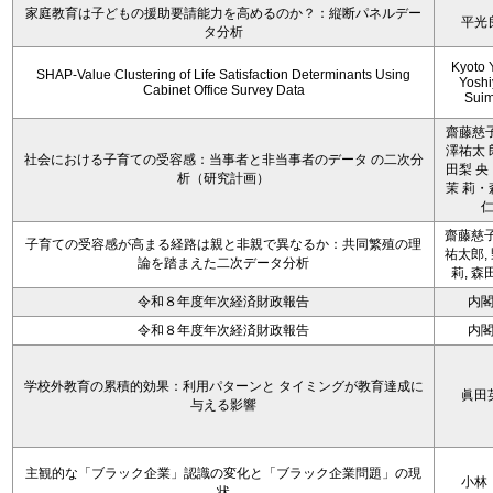
家庭教育は子どもの援助要請能力を高めるのか？：縦断パネルデー
平光
タ分析
Kyoto 
SHAP-Value Clustering of Life Satisfaction Determinants Using
Yoshi
Cabinet Office Survey Data
Sui
齋藤慈子
澤祐太 
社会における子育ての受容感：当事者と非当事者のデータ の二次分
田梨 央
析（研究計画）
茉 莉・
齋藤慈子
子育ての受容感が高まる経路は親と非親で異なるか：共同繁殖の理
祐太郎,
論を踏まえた二次データ分析
莉, 森
令和８年度年次経済財政報告
内
令和８年度年次経済財政報告
内
学校外教育の累積的効果：利用パターンと タイミングが教育達成に
眞田
与える影響
主観的な「ブラック企業」認識の変化と「ブラック企業問題」の現
小林
状