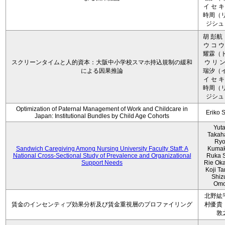
イ セ キ
時周（リ
ジシュ 
胡 彭航
ウ コ ウ
耀霖（ト
スクリーンタイムと人的資本：大阪中小学校スマホ持込規制の緩和
ウ リ ン
による因果推論
瑞汐（イ
イ セ キ
時周（リ
ジシュ 
Optimization of Paternal Management of Work and Childcare in
Eriko 
Japan: Institutional Bundles by Child Age Cohorts
Yut
Takah
Ryo
Sandwich Caregiving Among Nursing University Faculty Staff: A
Kumak
National Cross-Sectional Study of Prevalence and Organizational
Ruka S
Support Needs
Rie Ok
Koji T
Shiz
Omo
北野紘
賃金のインセンティブ効果分析及び賃金重視層のプロファイリング
村優貴
敦