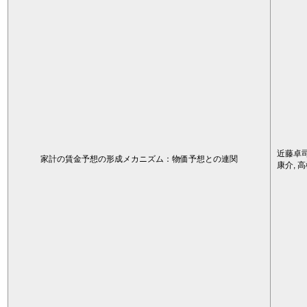
近藤卓司
家計の賃金予想の形成メカニズム：物価予想との連関
康介, 