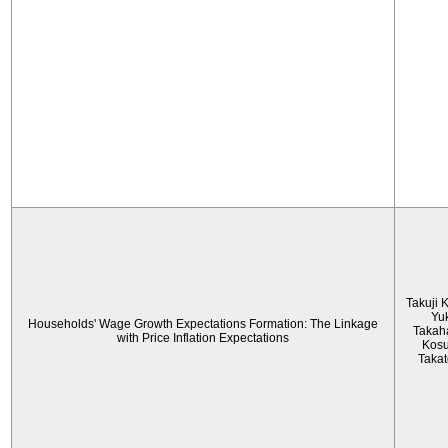
Takuji 
Yu
Households' Wage Growth Expectations Formation: The Linkage
Takah
with Price Inflation Expectations
Kos
Taka