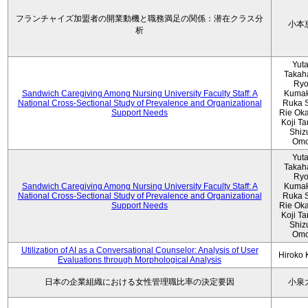
フランチャイズ加盟者の開業動機と職務満足の関係：潜在クラス分
小本
析
Yut
Takah
Ryo
Sandwich Caregiving Among Nursing University Faculty Staff: A
Kumak
National Cross-Sectional Study of Prevalence and Organizational
Ruka S
Support Needs
Rie Ok
Koji T
Shiz
Omo
Yut
Takah
Ryo
Sandwich Caregiving Among Nursing University Faculty Staff: A
Kumak
National Cross-Sectional Study of Prevalence and Organizational
Ruka S
Support Needs
Rie Ok
Koji T
Shiz
Omo
Utilization of AI as a Conversational Counselor: Analysis of User
Hiroko
Evaluations through Morphological Analysis
日本の企業組織における女性管理職比率の決定要因
小泉