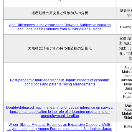
増井正
遺産動機の男女差と保険加入の分析
宇
Age Differences in the Association Between Subjective Isolation
Hwang
and Loneliness: Evidence from a Hybrid Panel Model
安達 瑠
野 智紀
大規模言語モデルの持つ価値観の定量化
湖太，川
介，市瀬
Shig
Matsu
Hiro
Post-pandemic marriage trends in Japan: Impacts of economic
Takeno
conditions and parental living arrangements
Taka
Sasa
Tomo
Kita
Daij
Double/debiased machine learning for causal inference on survival
Kaba
function: an application to the role of e-learning programme on
Motot
unemployment duration
Shin
When ‘Skilled Migrants’ Becomes an Expansive Category: Multi-
眞住
Layered Inequality Among Former International Students in Japan