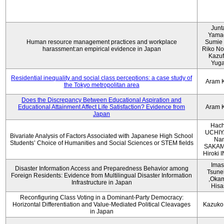
Junt
Yama
Human resource management practices and workplace
Sumie 
harassment:an empirical evidence in Japan
Riko No
Kazu
Yug
Residential inequality and social class perceptions: a case study of
Aram 
the Tokyo metropolitan area
Does the Discrepancy Between Educational Aspiration and
Educational Attainment Affect Life Satisfaction? Evidence from
Aram 
Japan
Hach
UCHIY
Bivariate Analysis of Factors Associated with Japanese High School
Na
Students’ Choice of Humanities and Social Sciences or STEM fields
SAKAM
Hiroki
Imas
Disaster Information Access and Preparedness Behavior among
Tsune
Foreign Residents: Evidence from Multilingual Disaster Information
,Oka
Infrastructure in Japan
Hisa
Reconfiguring Class Voting in a Dominant-Party Democracy:
Horizontal Differentiation and Value-Mediated Political Cleavages
Kazuko
in Japan