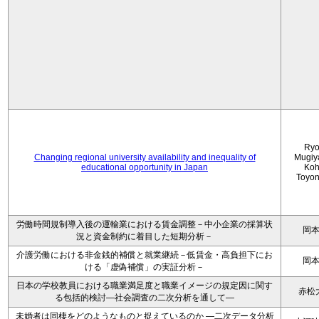
Ryo
Changing regional university availability and inequality of
Mugiy
educational opportunity in Japan
Koh
Toyo
労働時間規制導入後の運輸業における賃金調整－中小企業の採算状
岡
況と資金制約に着目した短期分析－
介護労働における非金銭的補償と就業継続－低賃金・高負担下にお
岡
ける「虚偽補償」の実証分析－
日本の学校教員における職業満足度と職業イメージの規定因に関す
赤松
る包括的検討―社会調査の二次分析を通して―
未婚者は同棲をどのようなものと捉えているのか —二次データ分析