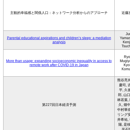
主観的幸福感と関係人口：ネットワーク分析からのアプローチ
近藤
Ju
Parental educational aspirations and children’s sleep: a mediation
Yamas
analysis
Kenji
Tsuc
Ryo
More than usage: expanding socioeconomic inequality in access to
Mugiy
remote work after COVID-19 in Japan
Kyo
Koma
熊谷亮丸
慶司, 
平, 久
郎, 山口
林若葉,
第227回日本経済予測
久, 畑
中村華奈
リング安
井希祐,
陽, 是
平石