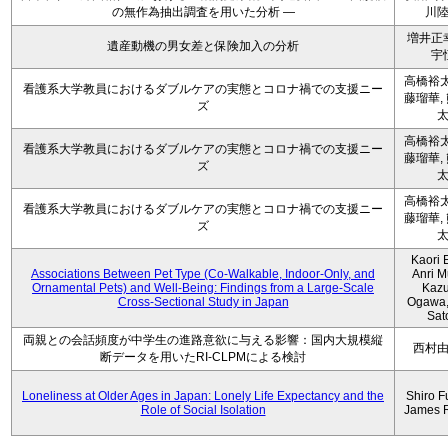
の無作為抽出調査を用いた分析 ―
川
増井正
遺産動機の男女差と保険加入の分析
宇
高橋裕太
看護系大学教員におけるダブルケアの実態とコロナ禍での支援ニー
藤瑠華,
ズ
高橋裕太
看護系大学教員におけるダブルケアの実態とコロナ禍での支援ニー
藤瑠華,
ズ
高橋裕太
看護系大学教員におけるダブルケアの実態とコロナ禍での支援ニー
藤瑠華,
ズ
Kaori 
Associations Between Pet Type (Co-Walkable, Indoor-Only, and
Anri M
Ornamental Pets) and Well-Being: Findings from a Large-Scale
Kaz
Cross-Sectional Study in Japan
Ogawa,
Sat
両親との会話頻度が中学生の進路意欲に与える影響：国内大規模縦
西村
断データを用いたRI-CLPMによる検討
Loneliness at Older Ages in Japan: Lonely Life Expectancy and the
Shiro F
Role of Social Isolation
James 