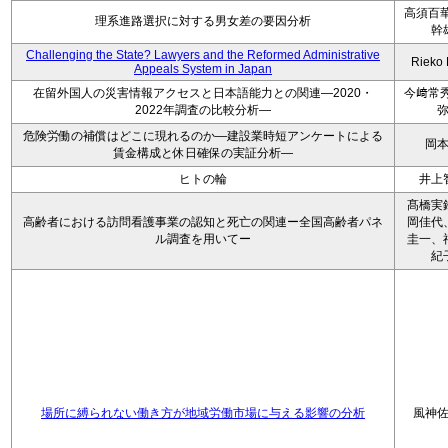
高須百華
理系進路選択に対する男女差の要因分析
幹
Challenging the State? Lawyers and the Reformed Administrative
Rieko
Appeals System in Japan
在留外国人の災害情報アクセスと日本語能力との関連―2020・
今﨑常秀
2022年調査の比較分析―
危険労働の補償はどこに現れるのか―建設業時短アンケートによる
岡
賃金構成と休日確保の実証分析―
ヒトの輪
井上
髙橋実
高齢者における訪問看護事業の認知と死亡の関連ー全国高齢者パネ
岡佳代
ル調査を用いてー
圭一、
紀
場所に縛られない働き方が地域労働市場に与える影響の分析
風神