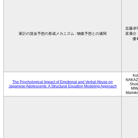
近藤卓
家計の賃金予想の形成メカニズム : 物価予想との連関
富康介
優
Ko
NAKAZ
The Psychological Impact of Emotional and Verbal Abuse on
Shot
Japanese Adolescents: A Structural Equation Modeling Approach
MIW
Mamik