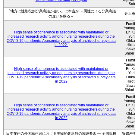
Sat
「地方は性別役割分業意識が強い」は本当か －属性による分業意識
井上
の違いを探る－
Fumi
Yamag
High sense of coherence is associated with maintained or
Eri K
increased research activity among nursing researchers during the
Yur
COVID-19 pandemic: A secondary analysis of archived survey data
Ohka
in 2022.
Hiro
Sawa
Shiori 
Fumi
Yamag
High sense of coherence is associated with maintained or
Eri K
increased research activity among nursing researchers during the
Yur
COVID-19 pandemic: A secondary analysis of archived survey data
Ohka
in 2022
Hiro
Sawa
Shiori 
Fumi
Yamag
High sense of coherence is associated with maintained or
Eri K
increased research activity among nursing researchers during the
Yur
COVID-19 pandemic: A secondary analysis of archived survey data
Ohka
in 2022
Hiro
Sawa
Shiori 
日本在住の外国籍住民における主観的健康観の関連要因 ― 全国規模
安齋寿美