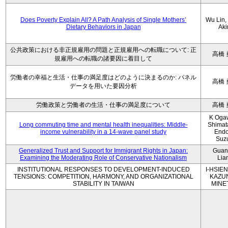
Does Poverty Explain All? A Path Analysis of Single Mothers’
Wu Lin, 
Dietary Behaviors in Japan
Aki
公共政策における非正規雇用の問題と正規雇用への転職について: 正
高橋 
規雇用への転職の諸要因に着目して
労働者の幸福と生活・仕事の満足度はどのように決まるのか: パネル
高橋 
データを用いた要因分析
労働政策と労働者の生活・仕事の満足度について
高橋 
K Oga
Long commuting time and mental health inequalities: Middle-
Shimat
income vulnerability in a 14-wave panel study
Endo
Suz
Generalized Trust and Support for Immigrant Rights in Japan:
Guan
Examining the Moderating Role of Conservative Nationalism
Lia
INSTITUTIONAL RESPONSES TO DEVELOPMENT-INDUCED
I-HSIEN
TENSIONS: COMPETITION, HARMONY, AND ORGANIZATIONAL
KAZU
STABILITY IN TAIWAN
MINE