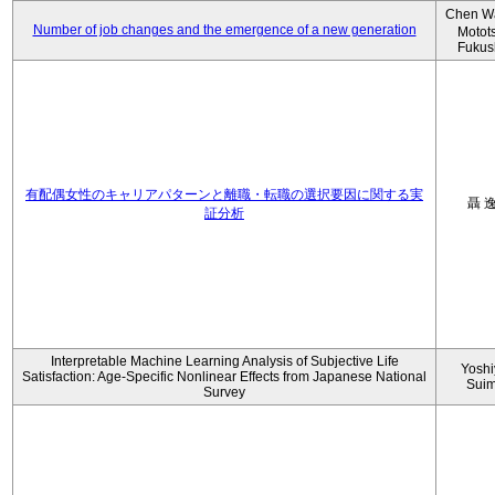
Chen W
Number of job changes and the emergence of a new generation
Motot
Fukus
有配偶女性のキャリアパターンと離職・転職の選択要因に関する実
聶 
証分析
Interpretable Machine Learning Analysis of Subjective Life
Yoshi
Satisfaction: Age-Specific Nonlinear Effects from Japanese National
Sui
Survey