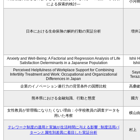
小河
による探索的検討—
日本における生命保険の解約行動の実証分析
増井
Anxiety and Well-Being: A Factorial and Regression Analysis of Life
Ishii 
Satisfaction Determinants in a Japanese Population
Ishi
Perceived Helpfulness of Workplace Support for Combining
Say
Infertility Treatment and Work: Occupational and Organizational
Tera
Differences in Japan
企業のイノベーション遂行力の背景条件の国際比較
高桑
熊本県における金融知識、行動と態度
國方
女性教員が管理職になりたくない理由：小学校教員の調査データを
横山
用いた考察
テレワーク制度の適用と実施が生活時間に与える影響 : 制度活用パ
村上
ターンと属性別差異に着目した実証分析