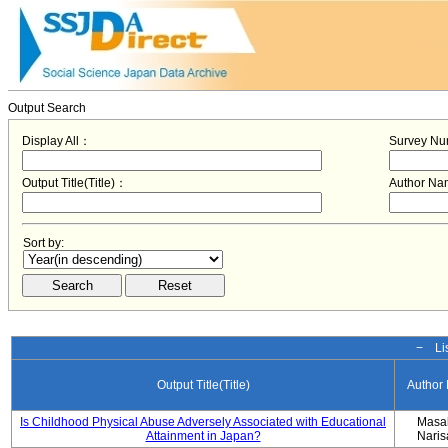
Output Search
Display All：
Survey N
Output Title(Title)：
Author N
Sort by:
− Lis
Output Title(Title)
Author
Is Childhood Physical Abuse Adversely Associated with Educational
Masa
Attainment in Japan?
Nari