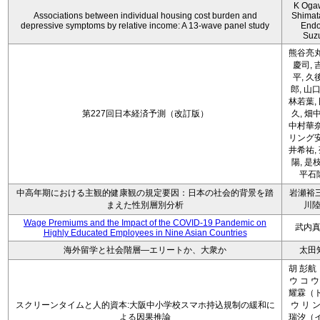
K Oga
Associations between individual housing cost burden and
Shimat
depressive symptoms by relative income: A 13-wave panel study
Endo
Suz
熊谷亮丸
慶司, 
平, 久
郎, 山口
林若葉,
第227回日本経済予測（改訂版）
久, 畑
中村華奈
リング安
井希祐,
陽, 是
平石
中高年期における主観的健康観の規定要因：日本の社会的背景を踏
岩瀬裕三
まえた性別層別分析
川
Wage Premiums and the Impact of the COVID‑19 Pandemic on
武内
Highly Educated Employees in Nine Asian Countries
海外留学と社会階層―エリートか、大衆か
太田
胡 彭航
ウ コ ウ
耀霖（ト
スクリーンタイムと人的資本:大阪中小学校スマホ持込規制の緩和に
ウ リ ン
よる因果推論
瑞汐（イ