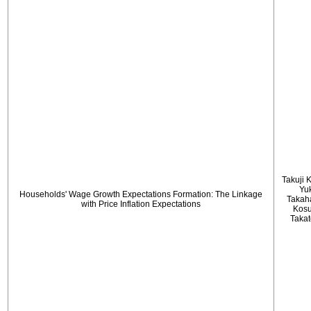
Takuji 
Yu
Households' Wage Growth Expectations Formation: The Linkage
Takah
with Price Inflation Expectations
Kos
Taka