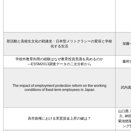
部活動と高校生文化の戦後史：日本型メリトクラシーの変容と学校
加藤
化する生活
学校外教育利用の経験はなぜ教育投資意識を高めるのか
藤村
―ESSM2013調査データの二次分析から
The impact of employment protection reform on the working
武内
conditions of fixed-term employees in Japan
山口茜,
久, 神
高市政権における実質賃金上昇の鍵は？
菊池慈陽
ング