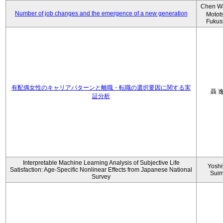
Chen W
Number of job changes and the emergence of a new generation
Motot
Fukus
有配偶女性のキャリアパターンと離職・転職の選択要因に関する実
聶 
証分析
Interpretable Machine Learning Analysis of Subjective Life
Yoshi
Satisfaction: Age-Specific Nonlinear Effects from Japanese National
Sui
Survey