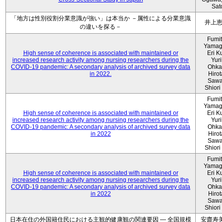
Sat
「地方は性別役割分業意識が強い」は本当か －属性による分業意識
井上
の違いを探る－
Fumi
Yamag
High sense of coherence is associated with maintained or
Eri K
increased research activity among nursing researchers during the
Yur
COVID-19 pandemic: A secondary analysis of archived survey data
Ohka
in 2022.
Hiro
Sawa
Shiori 
Fumi
Yamag
High sense of coherence is associated with maintained or
Eri K
increased research activity among nursing researchers during the
Yur
COVID-19 pandemic: A secondary analysis of archived survey data
Ohka
in 2022
Hiro
Sawa
Shiori 
Fumi
Yamag
High sense of coherence is associated with maintained or
Eri K
increased research activity among nursing researchers during the
Yur
COVID-19 pandemic: A secondary analysis of archived survey data
Ohka
in 2022
Hiro
Sawa
Shiori 
日本在住の外国籍住民における主観的健康観の関連要因 ― 全国規模
安齋寿美