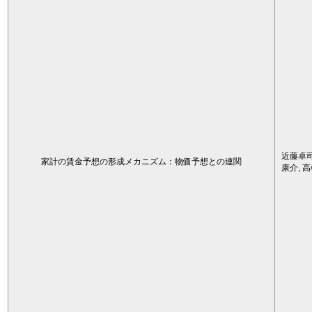
近藤卓司
家計の賃金予想の形成メカニズム：物価予想との連関
康介, 