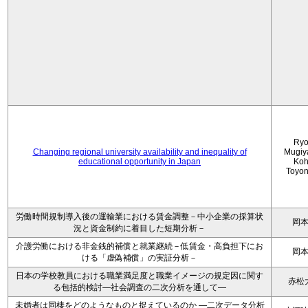
Ryo
Changing regional university availability and inequality of
Mugiy
educational opportunity in Japan
Koh
Toyo
労働時間規制導入後の運輸業における賃金調整－中小企業の採算状
岡
況と資金制約に着目した短期分析－
介護労働における非金銭的補償と就業継続－低賃金・高負担下にお
岡
ける「虚偽補償」の実証分析－
日本の学校教員における職業満足度と職業イメージの規定因に関す
赤松
る包括的検討―社会調査の二次分析を通して―
未婚者は同棲をどのようなものと捉えているのか —二次データ分析