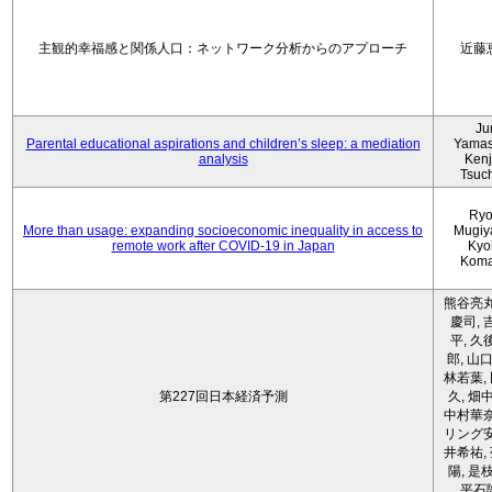
主観的幸福感と関係人口：ネットワーク分析からのアプローチ
近藤
Ju
Parental educational aspirations and children’s sleep: a mediation
Yamas
analysis
Kenji
Tsuc
Ryo
More than usage: expanding socioeconomic inequality in access to
Mugiy
remote work after COVID-19 in Japan
Kyo
Koma
熊谷亮丸
慶司, 
平, 久
郎, 山口
林若葉,
第227回日本経済予測
久, 畑
中村華奈
リング安
井希祐,
陽, 是
平石