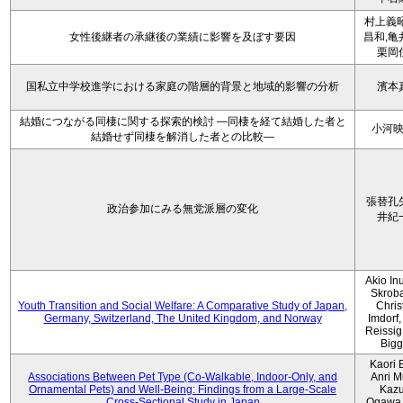
村上義昭
女性後継者の承継後の業績に影響を及ぼす要因
昌和,亀
栗岡
国私立中学校進学における家庭の階層的背景と地域的影響の分析
濱本
結婚につながる同棲に関する探索的検討 ―同棲を経て結婚した者と
小河
結婚せず同棲を解消した者との比較―
張替孔
政治参加にみる無党派層の変化
井紀
Akio Inu
Skrob
Youth Transition and Social Welfare: A Comparative Study of Japan,
Chris
Germany, Switzerland, The United Kingdom, and Norway
Imdorf, 
Reissig
Bigg
Kaori 
Associations Between Pet Type (Co-Walkable, Indoor-Only, and
Anri M
Ornamental Pets) and Well-Being: Findings from a Large-Scale
Kaz
Cross-Sectional Study in Japan
Ogawa,