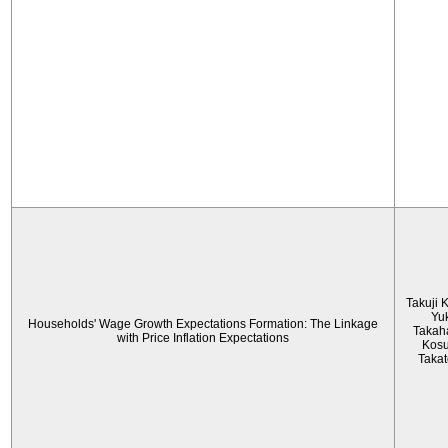
Takuji 
Yu
Households' Wage Growth Expectations Formation: The Linkage
Takah
with Price Inflation Expectations
Kos
Taka