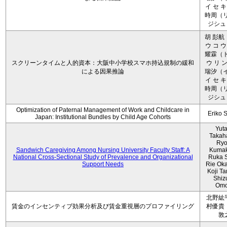
イ セ キ
時周（リ
ジシュ 
胡 彭航
ウ コ ウ
耀霖（ト
スクリーンタイムと人的資本：大阪中小学校スマホ持込規制の緩和
ウ リ ン
による因果推論
瑞汐（イ
イ セ キ
時周（リ
ジシュ 
Optimization of Paternal Management of Work and Childcare in
Eriko 
Japan: Institutional Bundles by Child Age Cohorts
Yut
Takah
Ryo
Sandwich Caregiving Among Nursing University Faculty Staff: A
Kumak
National Cross-Sectional Study of Prevalence and Organizational
Ruka S
Support Needs
Rie Ok
Koji T
Shiz
Omo
北野紘
賃金のインセンティブ効果分析及び賃金重視層のプロファイリング
村優貴
敦