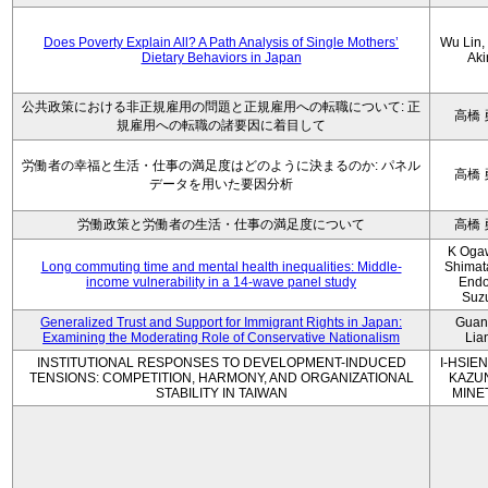
Does Poverty Explain All? A Path Analysis of Single Mothers’
Wu Lin, 
Dietary Behaviors in Japan
Aki
公共政策における非正規雇用の問題と正規雇用への転職について: 正
高橋 
規雇用への転職の諸要因に着目して
労働者の幸福と生活・仕事の満足度はどのように決まるのか: パネル
高橋 
データを用いた要因分析
労働政策と労働者の生活・仕事の満足度について
高橋 
K Oga
Long commuting time and mental health inequalities: Middle-
Shimat
income vulnerability in a 14-wave panel study
Endo
Suz
Generalized Trust and Support for Immigrant Rights in Japan:
Guan
Examining the Moderating Role of Conservative Nationalism
Lia
INSTITUTIONAL RESPONSES TO DEVELOPMENT-INDUCED
I-HSIEN
TENSIONS: COMPETITION, HARMONY, AND ORGANIZATIONAL
KAZU
STABILITY IN TAIWAN
MINE