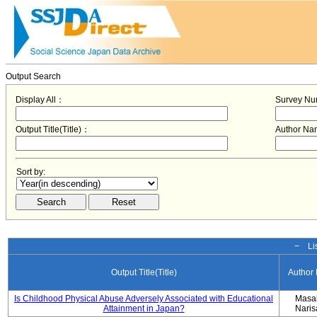
Output Search
Display All：
Survey N
Output Title(Title)：
Author N
Sort by:
− Lis
Output Title(Title)
Author
Is Childhood Physical Abuse Adversely Associated with Educational
Masa
Attainment in Japan?
Nari