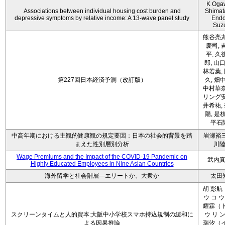
K Oga
Associations between individual housing cost burden and
Shimat
depressive symptoms by relative income: A 13-wave panel study
Endo
Suz
熊谷亮丸
慶司, 
平, 久
郎, 山口
林若葉,
第227回日本経済予測（改訂版）
久, 畑
中村華奈
リング安
井希祐,
陽, 是
平石
中高年期における主観的健康観の規定要因：日本の社会的背景を踏
岩瀬裕三
まえた性別層別分析
川
Wage Premiums and the Impact of the COVID‑19 Pandemic on
武内
Highly Educated Employees in Nine Asian Countries
海外留学と社会階層―エリートか、大衆か
太田
胡 彭航
ウ コ ウ
耀霖（ト
スクリーンタイムと人的資本:大阪中小学校スマホ持込規制の緩和に
ウ リ ン
よる因果推論
瑞汐（イ