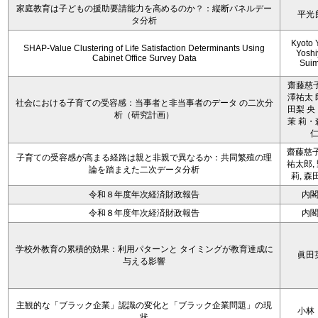
家庭教育は子どもの援助要請能力を高めるのか？：縦断パネルデー
平光
タ分析
Kyoto 
SHAP-Value Clustering of Life Satisfaction Determinants Using
Yoshi
Cabinet Office Survey Data
Sui
齋藤慈子
澤祐太 
社会における子育ての受容感：当事者と非当事者のデータ の二次分
田梨 央
析（研究計画）
茉 莉・
齋藤慈子
子育ての受容感が高まる経路は親と非親で異なるか：共同繁殖の理
祐太郎,
論を踏まえた二次データ分析
莉, 森
令和８年度年次経済財政報告
内
令和８年度年次経済財政報告
内
学校外教育の累積的効果：利用パターンと タイミングが教育達成に
眞田
与える影響
主観的な「ブラック企業」認識の変化と「ブラック企業問題」の現
小林
状