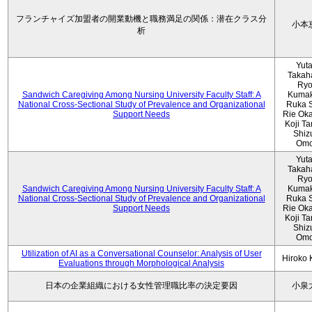
フランチャイズ加盟者の開業動機と職務満足の関係：潜在クラス分
小本
析
Yut
Takah
Ryo
Sandwich Caregiving Among Nursing University Faculty Staff: A
Kumak
National Cross-Sectional Study of Prevalence and Organizational
Ruka S
Support Needs
Rie Ok
Koji T
Shiz
Omo
Yut
Takah
Ryo
Sandwich Caregiving Among Nursing University Faculty Staff: A
Kumak
National Cross-Sectional Study of Prevalence and Organizational
Ruka S
Support Needs
Rie Ok
Koji T
Shiz
Omo
Utilization of AI as a Conversational Counselor: Analysis of User
Hiroko
Evaluations through Morphological Analysis
日本の企業組織における女性管理職比率の決定要因
小泉