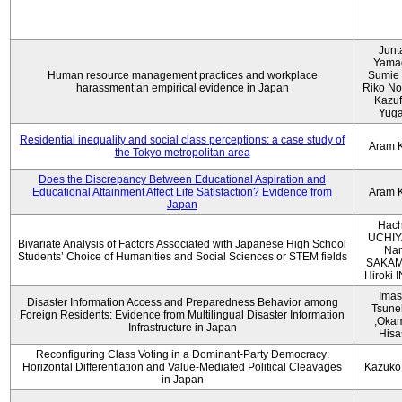
Junt
Yama
Human resource management practices and workplace
Sumie 
harassment:an empirical evidence in Japan
Riko No
Kazu
Yug
Residential inequality and social class perceptions: a case study of
Aram 
the Tokyo metropolitan area
Does the Discrepancy Between Educational Aspiration and
Educational Attainment Affect Life Satisfaction? Evidence from
Aram 
Japan
Hach
UCHIY
Bivariate Analysis of Factors Associated with Japanese High School
Na
Students’ Choice of Humanities and Social Sciences or STEM fields
SAKAM
Hiroki
Imas
Disaster Information Access and Preparedness Behavior among
Tsune
Foreign Residents: Evidence from Multilingual Disaster Information
,Oka
Infrastructure in Japan
Hisa
Reconfiguring Class Voting in a Dominant-Party Democracy:
Horizontal Differentiation and Value-Mediated Political Cleavages
Kazuko
in Japan