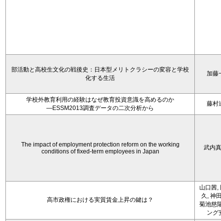
部活動と高校生文化の戦後史：日本型メリトクラシーの変容と学校
加藤
化する生活
学校外教育利用の経験はなぜ教育投資意識を高めるのか
藤村
―ESSM2013調査データの二次分析から
The impact of employment protection reform on the working
武内
conditions of fixed-term employees in Japan
山口茜,
久, 神
高市政権における実質賃金上昇の鍵は？
菊池慈陽
ング