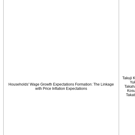
Takuji 
Yu
Households' Wage Growth Expectations Formation: The Linkage
Takah
with Price Inflation Expectations
Kos
Taka