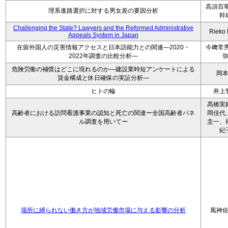
高須百華
理系進路選択に対する男女差の要因分析
幹
Challenging the State? Lawyers and the Reformed Administrative
Rieko
Appeals System in Japan
在留外国人の災害情報アクセスと日本語能力との関連―2020・
今﨑常秀
2022年調査の比較分析―
危険労働の補償はどこに現れるのか―建設業時短アンケートによる
岡
賃金構成と休日確保の実証分析―
ヒトの輪
井上
髙橋実
高齢者における訪問看護事業の認知と死亡の関連ー全国高齢者パネ
岡佳代
ル調査を用いてー
圭一、
紀
場所に縛られない働き方が地域労働市場に与える影響の分析
風神