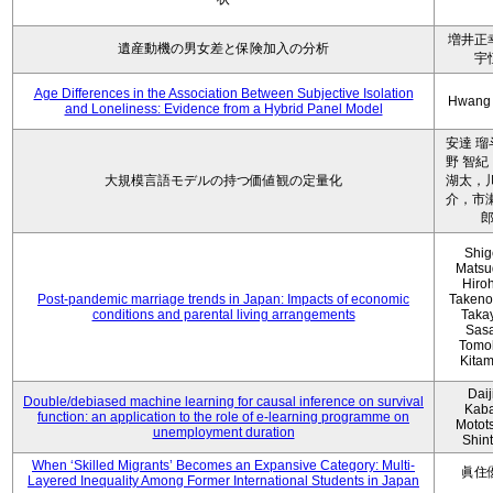
増井正
遺産動機の男女差と保険加入の分析
宇
Age Differences in the Association Between Subjective Isolation
Hwang
and Loneliness: Evidence from a Hybrid Panel Model
安達 瑠
野 智紀
大規模言語モデルの持つ価値観の定量化
湖太，川
介，市瀬
Shig
Matsu
Hiro
Post-pandemic marriage trends in Japan: Impacts of economic
Takeno
conditions and parental living arrangements
Taka
Sasa
Tomo
Kita
Daij
Double/debiased machine learning for causal inference on survival
Kaba
function: an application to the role of e-learning programme on
Motot
unemployment duration
Shin
When ‘Skilled Migrants’ Becomes an Expansive Category: Multi-
眞住
Layered Inequality Among Former International Students in Japan