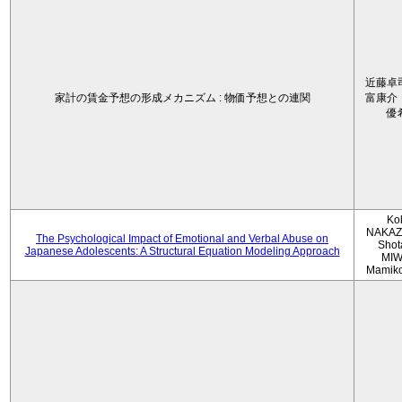
近藤卓
家計の賃金予想の形成メカニズム : 物価予想との連関
富康介
優
Ko
NAKAZ
The Psychological Impact of Emotional and Verbal Abuse on
Shot
Japanese Adolescents: A Structural Equation Modeling Approach
MIW
Mamik