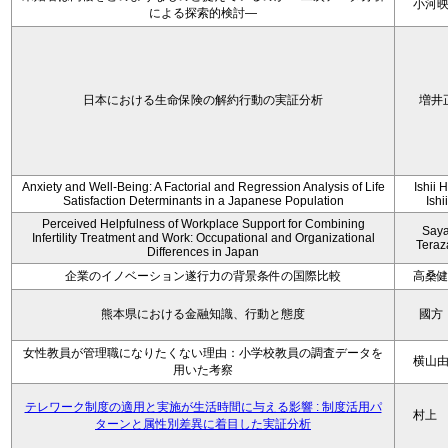
小河
による探索的検討—
日本における生命保険の解約行動の実証分析
増井
Anxiety and Well-Being: A Factorial and Regression Analysis of Life
Ishii 
Satisfaction Determinants in a Japanese Population
Ishi
Perceived Helpfulness of Workplace Support for Combining
Say
Infertility Treatment and Work: Occupational and Organizational
Tera
Differences in Japan
企業のイノベーション遂行力の背景条件の国際比較
高桑
熊本県における金融知識、行動と態度
國方
女性教員が管理職になりたくない理由：小学校教員の調査データを
横山
用いた考察
テレワーク制度の適用と実施が生活時間に与える影響 : 制度活用パ
村上
ターンと属性別差異に着目した実証分析