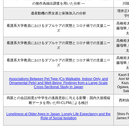
の無作為抽出調査を用いた分析 ―
川
増井正
遺産動機の男女差と保険加入の分析
宇
高橋裕太
看護系大学教員におけるダブルケアの実態とコロナ禍での支援ニー
藤瑠華,
ズ
高橋裕太
看護系大学教員におけるダブルケアの実態とコロナ禍での支援ニー
藤瑠華,
ズ
高橋裕太
看護系大学教員におけるダブルケアの実態とコロナ禍での支援ニー
藤瑠華,
ズ
Kaori 
Associations Between Pet Type (Co-Walkable, Indoor-Only, and
Anri M
Ornamental Pets) and Well-Being: Findings from a Large-Scale
Kaz
Cross-Sectional Study in Japan
Ogawa,
Sat
両親との会話頻度が中学生の進路意欲に与える影響：国内大規模縦
西村
断データを用いたRI-CLPMによる検討
Loneliness at Older Ages in Japan: Lonely Life Expectancy and the
Shiro F
Role of Social Isolation
James 