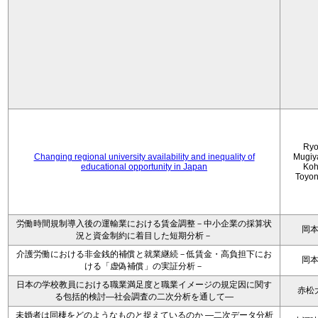
Ryo
Changing regional university availability and inequality of
Mugiy
educational opportunity in Japan
Koh
Toyo
労働時間規制導入後の運輸業における賃金調整－中小企業の採算状
岡
況と資金制約に着目した短期分析－
介護労働における非金銭的補償と就業継続－低賃金・高負担下にお
岡
ける「虚偽補償」の実証分析－
日本の学校教員における職業満足度と職業イメージの規定因に関す
赤松
る包括的検討―社会調査の二次分析を通して―
未婚者は同棲をどのようなものと捉えているのか —二次データ分析