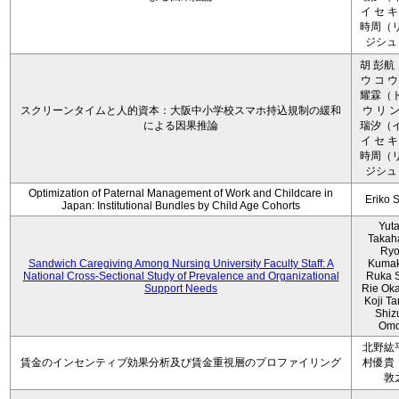
イ セ キ
時周（リ
ジシュ 
胡 彭航
ウ コ ウ
耀霖（ト
スクリーンタイムと人的資本：大阪中小学校スマホ持込規制の緩和
ウ リ ン
による因果推論
瑞汐（イ
イ セ キ
時周（リ
ジシュ 
Optimization of Paternal Management of Work and Childcare in
Eriko 
Japan: Institutional Bundles by Child Age Cohorts
Yut
Takah
Ryo
Sandwich Caregiving Among Nursing University Faculty Staff: A
Kumak
National Cross-Sectional Study of Prevalence and Organizational
Ruka S
Support Needs
Rie Ok
Koji T
Shiz
Omo
北野紘
賃金のインセンティブ効果分析及び賃金重視層のプロファイリング
村優貴
敦