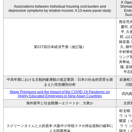
K Oga
Associations between individual housing cost burden and
Shimat
depressive symptoms by relative income: A 13-wave panel study
Endo
Suz
熊谷亮丸
慶司, 
平, 久
郎, 山口
林若葉,
第227回日本経済予測（改訂版）
久, 畑
中村華奈
リング安
井希祐,
陽, 是
平石
中高年期における主観的健康観の規定要因：日本の社会的背景を踏
岩瀬裕三
まえた性別層別分析
川
Wage Premiums and the Impact of the COVID‑19 Pandemic on
武内
Highly Educated Employees in Nine Asian Countries
海外留学と社会階層―エリートか、大衆か
太田
胡 彭航
ウ コ ウ
耀霖（ト
スクリーンタイムと人的資本:大阪中小学校スマホ持込規制の緩和に
ウ リ ン
よる因果推論
瑞汐（イ