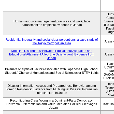
Junt
Yama
Human resource management practices and workplace
Sumie 
harassment:an empirical evidence in Japan
Riko No
Kazu
Yug
Residential inequality and social class perceptions: a case study of
Aram 
the Tokyo metropolitan area
Does the Discrepancy Between Educational Aspiration and
Educational Attainment Affect Life Satisfaction? Evidence from
Aram 
Japan
Hach
UCHIY
Bivariate Analysis of Factors Associated with Japanese High School
Na
Students’ Choice of Humanities and Social Sciences or STEM fields
SAKAM
Hiroki
Imas
Disaster Information Access and Preparedness Behavior among
Tsune
Foreign Residents: Evidence from Multilingual Disaster Information
,Oka
Infrastructure in Japan
Hisa
Reconfiguring Class Voting in a Dominant-Party Democracy:
Horizontal Differentiation and Value-Mediated Political Cleavages
Kazuko
in Japan