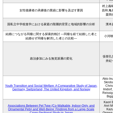
村上義昭
女性後継者の承継後の業績に影響を及ぼす要因
昌和,亀
栗岡
国私立中学校進学における家庭の階層的背景と地域的影響の分析
濱本
結婚につながる同棲に関する探索的検討 ―同棲を経て結婚した者と
小河
結婚せず同棲を解消した者との比較―
張替孔
政治参加にみる無党派層の変化
井紀
Akio Inu
Skrob
Youth Transition and Social Welfare: A Comparative Study of Japan,
Chris
Germany, Switzerland, The United Kingdom, and Norway
Imdorf, 
Reissig
Bigg
Kaori 
Associations Between Pet Type (Co-Walkable, Indoor-Only, and
Anri M
Ornamental Pets) and Well-Being: Findings from a Large-Scale
Kaz
Cross-Sectional Study in Japan
Ogawa,