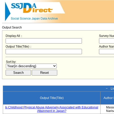
Output Search
Display All：
Survey N
Output Title(Title)：
Author N
Sort by:
− Lis
Output Title(Title)
Author
Is Childhood Physical Abuse Adversely Associated with Educational
Masa
Attainment in Japan?
Nari