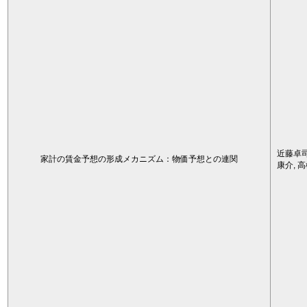
近藤卓司
家計の賃金予想の形成メカニズム：物価予想との連関
康介, 