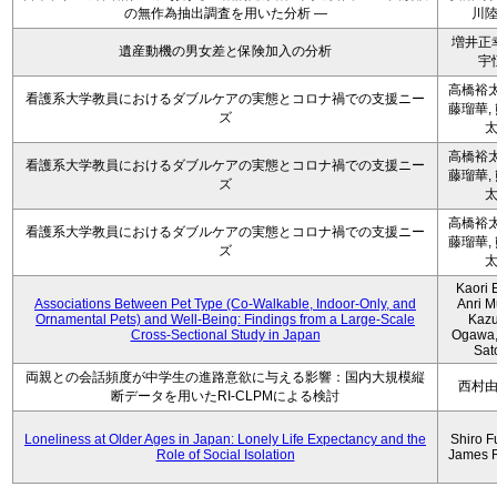
の無作為抽出調査を用いた分析 ―
川
増井正
遺産動機の男女差と保険加入の分析
宇
高橋裕太
看護系大学教員におけるダブルケアの実態とコロナ禍での支援ニー
藤瑠華,
ズ
高橋裕太
看護系大学教員におけるダブルケアの実態とコロナ禍での支援ニー
藤瑠華,
ズ
高橋裕太
看護系大学教員におけるダブルケアの実態とコロナ禍での支援ニー
藤瑠華,
ズ
Kaori 
Associations Between Pet Type (Co-Walkable, Indoor-Only, and
Anri M
Ornamental Pets) and Well-Being: Findings from a Large-Scale
Kaz
Cross-Sectional Study in Japan
Ogawa,
Sat
両親との会話頻度が中学生の進路意欲に与える影響：国内大規模縦
西村
断データを用いたRI-CLPMによる検討
Loneliness at Older Ages in Japan: Lonely Life Expectancy and the
Shiro F
Role of Social Isolation
James 