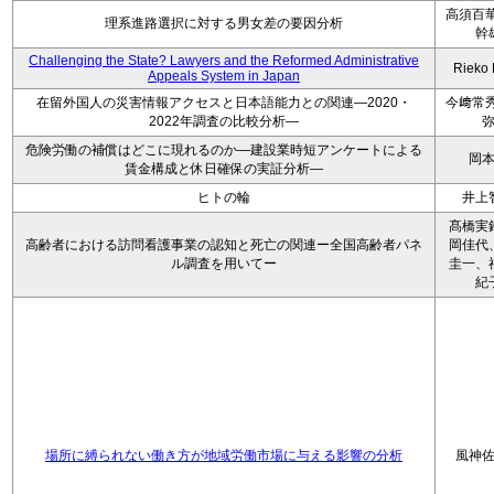
高須百華
理系進路選択に対する男女差の要因分析
幹
Challenging the State? Lawyers and the Reformed Administrative
Rieko
Appeals System in Japan
在留外国人の災害情報アクセスと日本語能力との関連―2020・
今﨑常秀
2022年調査の比較分析―
危険労働の補償はどこに現れるのか―建設業時短アンケートによる
岡
賃金構成と休日確保の実証分析―
ヒトの輪
井上
髙橋実
高齢者における訪問看護事業の認知と死亡の関連ー全国高齢者パネ
岡佳代
ル調査を用いてー
圭一、
紀
場所に縛られない働き方が地域労働市場に与える影響の分析
風神