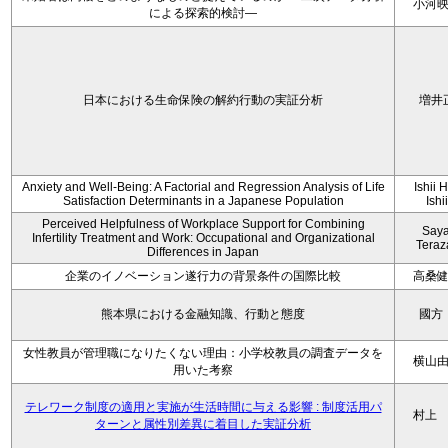
小河
による探索的検討—
日本における生命保険の解約行動の実証分析
増井
Anxiety and Well-Being: A Factorial and Regression Analysis of Life
Ishii 
Satisfaction Determinants in a Japanese Population
Ishi
Perceived Helpfulness of Workplace Support for Combining
Say
Infertility Treatment and Work: Occupational and Organizational
Tera
Differences in Japan
企業のイノベーション遂行力の背景条件の国際比較
高桑
熊本県における金融知識、行動と態度
國方
女性教員が管理職になりたくない理由：小学校教員の調査データを
横山
用いた考察
テレワーク制度の適用と実施が生活時間に与える影響 : 制度活用パ
村上
ターンと属性別差異に着目した実証分析