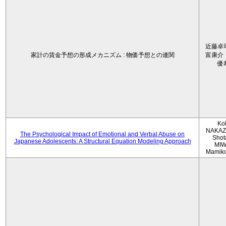
近藤卓
家計の賃金予想の形成メカニズム : 物価予想との連関
富康介
優
Ko
NAKAZ
The Psychological Impact of Emotional and Verbal Abuse on
Shot
Japanese Adolescents: A Structural Equation Modeling Approach
MIW
Mamik