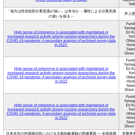
Sat
「地方は性別役割分業意識が強い」は本当か －属性による分業意識
井上
の違いを探る－
Fumi
Yamag
High sense of coherence is associated with maintained or
Eri K
increased research activity among nursing researchers during the
Yur
COVID-19 pandemic: A secondary analysis of archived survey data
Ohka
in 2022.
Hiro
Sawa
Shiori 
Fumi
Yamag
High sense of coherence is associated with maintained or
Eri K
increased research activity among nursing researchers during the
Yur
COVID-19 pandemic: A secondary analysis of archived survey data
Ohka
in 2022
Hiro
Sawa
Shiori 
Fumi
Yamag
High sense of coherence is associated with maintained or
Eri K
increased research activity among nursing researchers during the
Yur
COVID-19 pandemic: A secondary analysis of archived survey data
Ohka
in 2022
Hiro
Sawa
Shiori 
日本在住の外国籍住民における主観的健康観の関連要因 ― 全国規模
安齋寿美