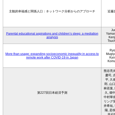
主観的幸福感と関係人口：ネットワーク分析からのアプローチ
近藤
Ju
Parental educational aspirations and children’s sleep: a mediation
Yamas
analysis
Kenji
Tsuc
Ryo
More than usage: expanding socioeconomic inequality in access to
Mugiy
remote work after COVID-19 in Japan
Kyo
Koma
熊谷亮丸
慶司, 
平, 久
郎, 山口
林若葉,
第227回日本経済予測
久, 畑
中村華奈
リング安
井希祐,
陽, 是
平石