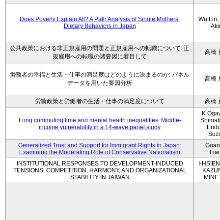
Does Poverty Explain All? A Path Analysis of Single Mothers’
Wu Lin, 
Dietary Behaviors in Japan
Aki
公共政策における非正規雇用の問題と正規雇用への転職について: 正
高橋 
規雇用への転職の諸要因に着目して
労働者の幸福と生活・仕事の満足度はどのように決まるのか: パネル
高橋 
データを用いた要因分析
労働政策と労働者の生活・仕事の満足度について
高橋 
K Oga
Long commuting time and mental health inequalities: Middle-
Shimat
income vulnerability in a 14-wave panel study
Endo
Suz
Generalized Trust and Support for Immigrant Rights in Japan:
Guan
Examining the Moderating Role of Conservative Nationalism
Lia
INSTITUTIONAL RESPONSES TO DEVELOPMENT-INDUCED
I-HSIEN
TENSIONS: COMPETITION, HARMONY, AND ORGANIZATIONAL
KAZU
STABILITY IN TAIWAN
MINE