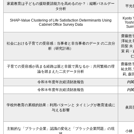
家庭教育は子どもの援助要請能力を高めるのか？：縦断パネルデー
平光
タ分析
Kyoto 
SHAP-Value Clustering of Life Satisfaction Determinants Using
Yoshi
Cabinet Office Survey Data
Sui
齋藤慈子
澤祐太 
社会における子育ての受容感：当事者と非当事者のデータ の二次分
田梨 央
析（研究計画）
茉 莉・
齋藤慈子
子育ての受容感が高まる経路は親と非親で異なるか：共同繁殖の理
祐太郎,
論を踏まえた二次データ分析
莉, 森
令和８年度年次経済財政報告
内
令和８年度年次経済財政報告
内
学校外教育の累積的効果：利用パターンと タイミングが教育達成に
眞田
与える影響
主観的な「ブラック企業」認識の変化と「ブラック企業問題」の現
小林
状