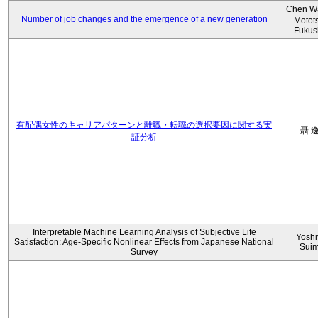
Chen W
Number of job changes and the emergence of a new generation
Motot
Fukus
有配偶女性のキャリアパターンと離職・転職の選択要因に関する実
聶 
証分析
Interpretable Machine Learning Analysis of Subjective Life
Yoshi
Satisfaction: Age-Specific Nonlinear Effects from Japanese National
Sui
Survey