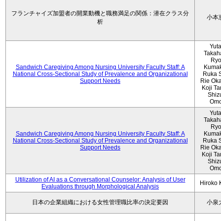
フランチャイズ加盟者の開業動機と職務満足の関係：潜在クラス分
小本
析
Yut
Takah
Ryo
Sandwich Caregiving Among Nursing University Faculty Staff: A
Kumak
National Cross-Sectional Study of Prevalence and Organizational
Ruka S
Support Needs
Rie Ok
Koji T
Shiz
Omo
Yut
Takah
Ryo
Sandwich Caregiving Among Nursing University Faculty Staff: A
Kumak
National Cross-Sectional Study of Prevalence and Organizational
Ruka S
Support Needs
Rie Ok
Koji T
Shiz
Omo
Utilization of AI as a Conversational Counselor: Analysis of User
Hiroko
Evaluations through Morphological Analysis
日本の企業組織における女性管理職比率の決定要因
小泉