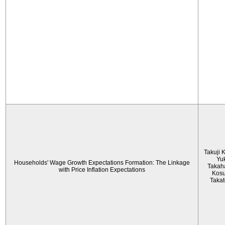
Takuji 
Yu
Households' Wage Growth Expectations Formation: The Linkage
Takah
with Price Inflation Expectations
Kos
Taka