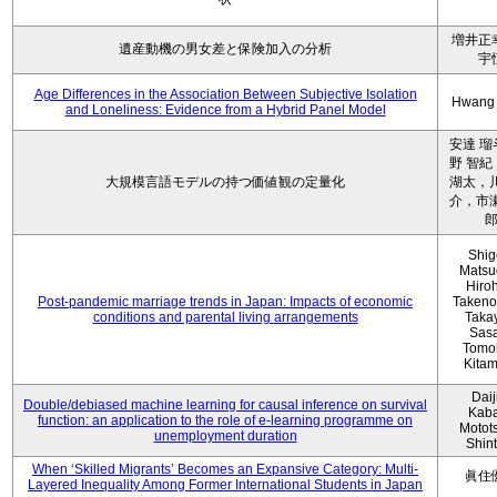
増井正
遺産動機の男女差と保険加入の分析
宇
Age Differences in the Association Between Subjective Isolation
Hwang
and Loneliness: Evidence from a Hybrid Panel Model
安達 瑠
野 智紀
大規模言語モデルの持つ価値観の定量化
湖太，川
介，市瀬
Shig
Matsu
Hiro
Post-pandemic marriage trends in Japan: Impacts of economic
Takeno
conditions and parental living arrangements
Taka
Sasa
Tomo
Kita
Daij
Double/debiased machine learning for causal inference on survival
Kaba
function: an application to the role of e-learning programme on
Motot
unemployment duration
Shin
When ‘Skilled Migrants’ Becomes an Expansive Category: Multi-
眞住
Layered Inequality Among Former International Students in Japan