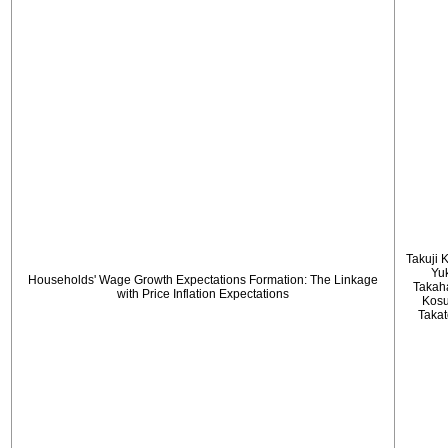
Takuji 
Yu
Households' Wage Growth Expectations Formation: The Linkage
Takah
with Price Inflation Expectations
Kos
Taka