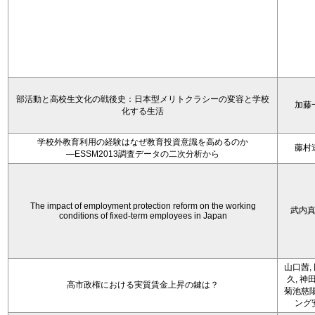
部活動と高校生文化の戦後史：日本型メリトクラシーの変容と学校
加藤
化する生活
学校外教育利用の経験はなぜ教育投資意識を高めるのか
藤村
―ESSM2013調査データの二次分析から
The impact of employment protection reform on the working
武内
conditions of fixed-term employees in Japan
山口茜,
久, 神
高市政権における実質賃金上昇の鍵は？
菊池慈陽
ング