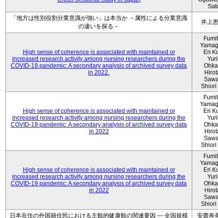
Sat
「地方は性別役割分業意識が強い」は本当か －属性による分業意識
井上
の違いを探る－
Fumi
Yamag
High sense of coherence is associated with maintained or
Eri K
increased research activity among nursing researchers during the
Yur
COVID-19 pandemic: A secondary analysis of archived survey data
Ohka
in 2022.
Hiro
Sawa
Shiori 
Fumi
Yamag
High sense of coherence is associated with maintained or
Eri K
increased research activity among nursing researchers during the
Yur
COVID-19 pandemic: A secondary analysis of archived survey data
Ohka
in 2022
Hiro
Sawa
Shiori 
Fumi
Yamag
High sense of coherence is associated with maintained or
Eri K
increased research activity among nursing researchers during the
Yur
COVID-19 pandemic: A secondary analysis of archived survey data
Ohka
in 2022
Hiro
Sawa
Shiori 
日本在住の外国籍住民における主観的健康観の関連要因 ― 全国規模
安齋寿美