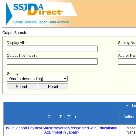
Output Search
Display All：
Survey N
Output Title(Title)：
Author N
Sort by:
− Lis
Output Title(Title)
Author
Is Childhood Physical Abuse Adversely Associated with Educational
Masa
Attainment in Japan?
Nari