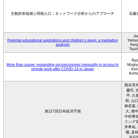
主観的幸福感と関係人口：ネットワーク分析からのアプローチ
近藤
Ju
Parental educational aspirations and children’s sleep: a mediation
Yamas
analysis
Kenji
Tsuc
Ryo
More than usage: expanding socioeconomic inequality in access to
Mugiy
remote work after COVID-19 in Japan
Kyo
Koma
熊谷亮丸
慶司, 
平, 久
郎, 山口
林若葉,
第227回日本経済予測
久, 畑
中村華奈
リング安
井希祐,
陽, 是
平石