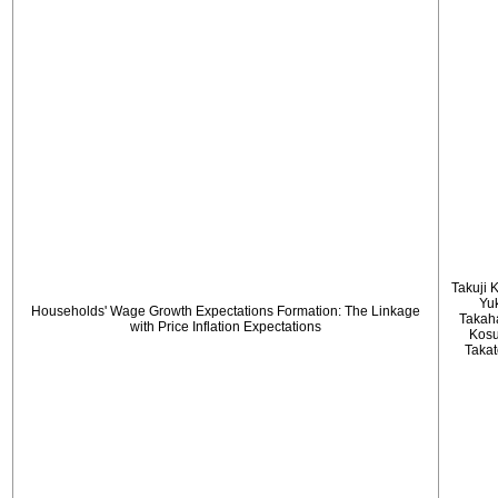
Takuji 
Yu
Households' Wage Growth Expectations Formation: The Linkage
Takah
with Price Inflation Expectations
Kos
Taka