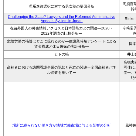
高須百華
理系進路選択に対する男女差の要因分析
幹
Challenging the State? Lawyers and the Reformed Administrative
Rieko
Appeals System in Japan
在留外国人の災害情報アクセスと日本語能力との関連―2020・
今﨑常秀
2022年調査の比較分析―
危険労働の補償はどこに現れるのか―建設業時短アンケートによる
岡
賃金構成と休日確保の実証分析―
ヒトの輪
井上
髙橋実
高齢者における訪問看護事業の認知と死亡の関連ー全国高齢者パネ
岡佳代
ル調査を用いてー
圭一、
紀
場所に縛られない働き方が地域労働市場に与える影響の分析
風神