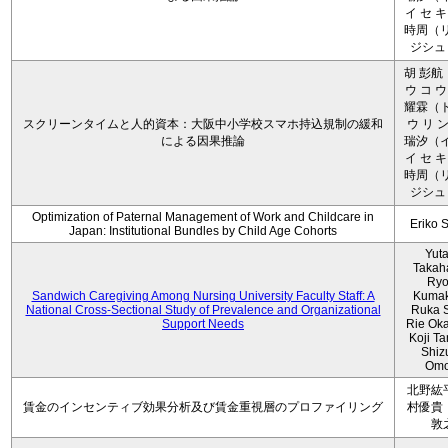
イ セ キ
時周（リ
ジシュ 
胡 彭航
ウ コ ウ
耀霖（ト
スクリーンタイムと人的資本：大阪中小学校スマホ持込規制の緩和
ウ リ ン
による因果推論
瑞汐（イ
イ セ キ
時周（リ
ジシュ 
Optimization of Paternal Management of Work and Childcare in
Eriko 
Japan: Institutional Bundles by Child Age Cohorts
Yut
Takah
Ryo
Sandwich Caregiving Among Nursing University Faculty Staff: A
Kumak
National Cross-Sectional Study of Prevalence and Organizational
Ruka S
Support Needs
Rie Ok
Koji T
Shiz
Omo
北野紘
賃金のインセンティブ効果分析及び賃金重視層のプロファイリング
村優貴
敦