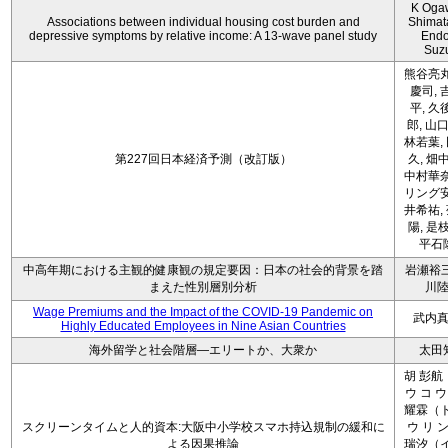
K Oga
Associations between individual housing cost burden and
Shimat
depressive symptoms by relative income: A 13-wave panel study
Endo
Suz
熊谷亮丸
慶司, 
平, 久
郎, 山口
林若葉,
第227回日本経済予測（改訂版）
久, 畑
中村華奈
リング安
井希祐,
陽, 是
平石
中高年期における主観的健康観の規定要因：日本の社会的背景を踏
岩瀬裕三
まえた性別層別分析
川
Wage Premiums and the Impact of the COVID‑19 Pandemic on
武内
Highly Educated Employees in Nine Asian Countries
海外留学と社会階層―エリートか、大衆か
太田
胡 彭航
ウ コ ウ
耀霖（ト
スクリーンタイムと人的資本:大阪中小学校スマホ持込規制の緩和に
ウ リ ン
よる因果推論
瑞汐（イ