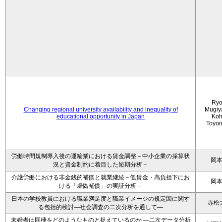
Ryo
Changing regional university availability and inequality of
Mugiy
educational opportunity in Japan
Koh
Toyo
労働時間規制導入後の運輸業における賃金調整－中小企業の採算状
岡
況と資金制約に着目した短期分析－
介護労働における非金銭的補償と就業継続－低賃金・高負担下にお
岡
ける「虚偽補償」の実証分析－
日本の学校教員における職業満足度と職業イメージの規定因に関す
赤松
る包括的検討―社会調査の二次分析を通して―
未婚者は同棲をどのようなものと捉えているのか —二次データ分析