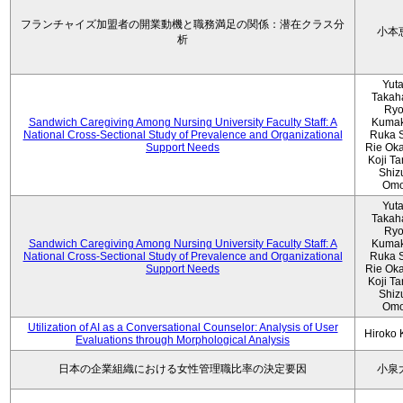
フランチャイズ加盟者の開業動機と職務満足の関係：潜在クラス分
小本
析
Yut
Takah
Ryo
Sandwich Caregiving Among Nursing University Faculty Staff: A
Kumak
National Cross-Sectional Study of Prevalence and Organizational
Ruka S
Support Needs
Rie Ok
Koji T
Shiz
Omo
Yut
Takah
Ryo
Sandwich Caregiving Among Nursing University Faculty Staff: A
Kumak
National Cross-Sectional Study of Prevalence and Organizational
Ruka S
Support Needs
Rie Ok
Koji T
Shiz
Omo
Utilization of AI as a Conversational Counselor: Analysis of User
Hiroko
Evaluations through Morphological Analysis
日本の企業組織における女性管理職比率の決定要因
小泉