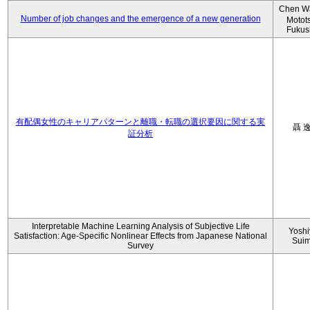
Chen W
Number of job changes and the emergence of a new generation
Motot
Fukus
有配偶女性のキャリアパターンと離職・転職の選択要因に関する実
聶 
証分析
Interpretable Machine Learning Analysis of Subjective Life
Yoshi
Satisfaction: Age-Specific Nonlinear Effects from Japanese National
Sui
Survey