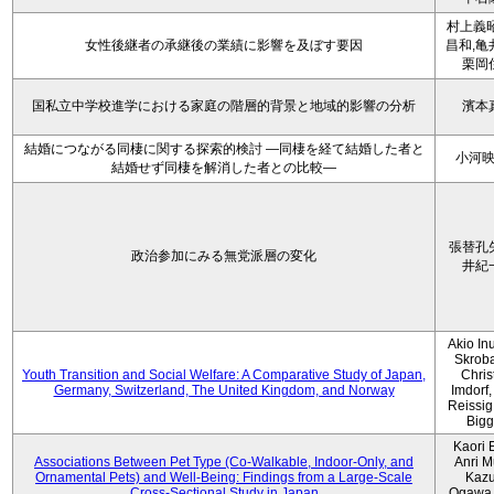
村上義昭
女性後継者の承継後の業績に影響を及ぼす要因
昌和,亀
栗岡
国私立中学校進学における家庭の階層的背景と地域的影響の分析
濱本
結婚につながる同棲に関する探索的検討 ―同棲を経て結婚した者と
小河
結婚せず同棲を解消した者との比較―
張替孔
政治参加にみる無党派層の変化
井紀
Akio Inu
Skrob
Youth Transition and Social Welfare: A Comparative Study of Japan,
Chris
Germany, Switzerland, The United Kingdom, and Norway
Imdorf, 
Reissig
Bigg
Kaori 
Associations Between Pet Type (Co-Walkable, Indoor-Only, and
Anri M
Ornamental Pets) and Well-Being: Findings from a Large-Scale
Kaz
Cross-Sectional Study in Japan
Ogawa,