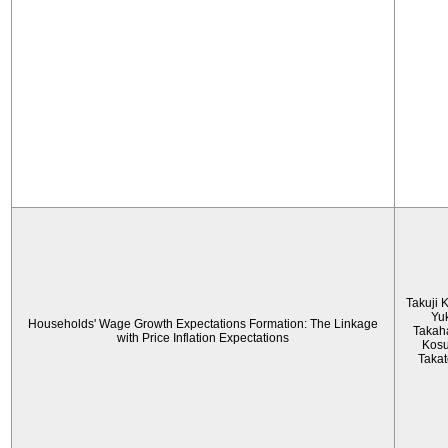
Takuji 
Yu
Households' Wage Growth Expectations Formation: The Linkage
Takah
with Price Inflation Expectations
Kos
Taka