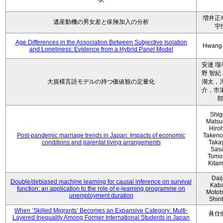
増井正
遺産動機の男女差と保険加入の分析
宇
Age Differences in the Association Between Subjective Isolation
Hwang
and Loneliness: Evidence from a Hybrid Panel Model
安達 瑠
野 智紀
大規模言語モデルの持つ価値観の定量化
湖太，川
介，市瀬
Shig
Matsu
Hiro
Post-pandemic marriage trends in Japan: Impacts of economic
Takeno
conditions and parental living arrangements
Taka
Sasa
Tomo
Kita
Daij
Double/debiased machine learning for causal inference on survival
Kaba
function: an application to the role of e-learning programme on
Motot
unemployment duration
Shin
When ‘Skilled Migrants’ Becomes an Expansive Category: Multi-
眞住
Layered Inequality Among Former International Students in Japan