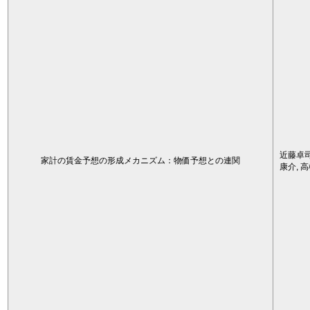
近藤卓司
家計の賃金予想の形成メカニズム：物価予想との連関
康介, 