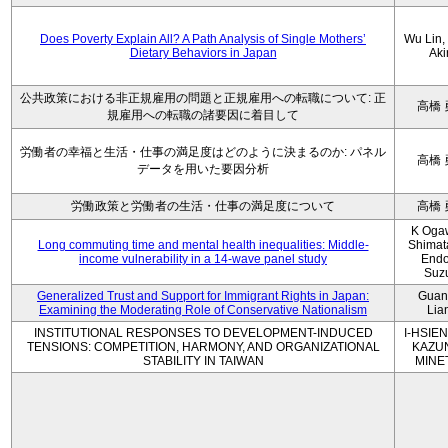
Does Poverty Explain All? A Path Analysis of Single Mothers’
Wu Lin, 
Dietary Behaviors in Japan
Aki
公共政策における非正規雇用の問題と正規雇用への転職について: 正
高橋 
規雇用への転職の諸要因に着目して
労働者の幸福と生活・仕事の満足度はどのように決まるのか: パネル
高橋 
データを用いた要因分析
労働政策と労働者の生活・仕事の満足度について
高橋 
K Oga
Long commuting time and mental health inequalities: Middle-
Shimat
income vulnerability in a 14-wave panel study
Endo
Suz
Generalized Trust and Support for Immigrant Rights in Japan:
Guan
Examining the Moderating Role of Conservative Nationalism
Lia
INSTITUTIONAL RESPONSES TO DEVELOPMENT-INDUCED
I-HSIEN
TENSIONS: COMPETITION, HARMONY, AND ORGANIZATIONAL
KAZU
STABILITY IN TAIWAN
MINE