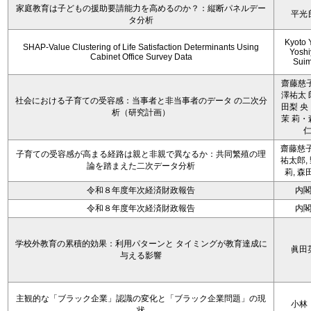
家庭教育は子どもの援助要請能力を高めるのか？：縦断パネルデー
平光
タ分析
Kyoto 
SHAP-Value Clustering of Life Satisfaction Determinants Using
Yoshi
Cabinet Office Survey Data
Sui
齋藤慈子
澤祐太 
社会における子育ての受容感：当事者と非当事者のデータ の二次分
田梨 央
析（研究計画）
茉 莉・
齋藤慈子
子育ての受容感が高まる経路は親と非親で異なるか：共同繁殖の理
祐太郎,
論を踏まえた二次データ分析
莉, 森
令和８年度年次経済財政報告
内
令和８年度年次経済財政報告
内
学校外教育の累積的効果：利用パターンと タイミングが教育達成に
眞田
与える影響
主観的な「ブラック企業」認識の変化と「ブラック企業問題」の現
小林
状