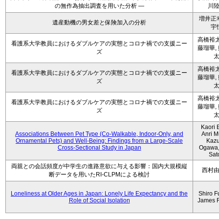
の無作為抽出調査を用いた分析 ―
川
増井正
遺産動機の男女差と保険加入の分析
宇
高橋裕太
看護系大学教員におけるダブルケアの実態とコロナ禍での支援ニー
藤瑠華,
ズ
高橋裕太
看護系大学教員におけるダブルケアの実態とコロナ禍での支援ニー
藤瑠華,
ズ
高橋裕太
看護系大学教員におけるダブルケアの実態とコロナ禍での支援ニー
藤瑠華,
ズ
Kaori 
Associations Between Pet Type (Co-Walkable, Indoor-Only, and
Anri M
Ornamental Pets) and Well-Being: Findings from a Large-Scale
Kaz
Cross-Sectional Study in Japan
Ogawa,
Sat
両親との会話頻度が中学生の進路意欲に与える影響：国内大規模縦
西村
断データを用いたRI-CLPMによる検討
Loneliness at Older Ages in Japan: Lonely Life Expectancy and the
Shiro F
Role of Social Isolation
James 