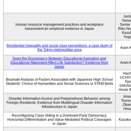
Junt
Yama
Human resource management practices and workplace
Sumie 
harassment:an empirical evidence in Japan
Riko No
Kazu
Yug
Residential inequality and social class perceptions: a case study of
Aram 
the Tokyo metropolitan area
Does the Discrepancy Between Educational Aspiration and
Educational Attainment Affect Life Satisfaction? Evidence from
Aram 
Japan
Hach
UCHIY
Bivariate Analysis of Factors Associated with Japanese High School
Na
Students’ Choice of Humanities and Social Sciences or STEM fields
SAKAM
Hiroki
Imas
Disaster Information Access and Preparedness Behavior among
Tsune
Foreign Residents: Evidence from Multilingual Disaster Information
,Oka
Infrastructure in Japan
Hisa
Reconfiguring Class Voting in a Dominant-Party Democracy:
Horizontal Differentiation and Value-Mediated Political Cleavages
Kazuko
in Japan