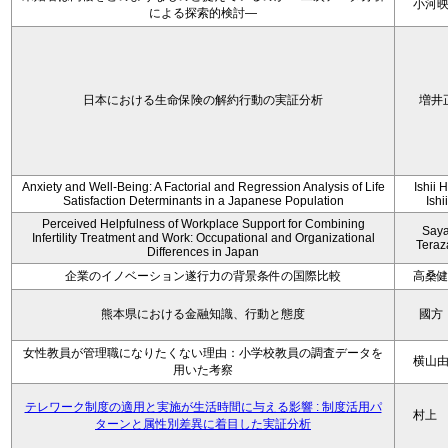
小河
による探索的検討—
日本における生命保険の解約行動の実証分析
増井
Anxiety and Well-Being: A Factorial and Regression Analysis of Life
Ishii 
Satisfaction Determinants in a Japanese Population
Ishi
Perceived Helpfulness of Workplace Support for Combining
Say
Infertility Treatment and Work: Occupational and Organizational
Tera
Differences in Japan
企業のイノベーション遂行力の背景条件の国際比較
高桑
熊本県における金融知識、行動と態度
國方
女性教員が管理職になりたくない理由：小学校教員の調査データを
横山
用いた考察
テレワーク制度の適用と実施が生活時間に与える影響 : 制度活用パ
村上
ターンと属性別差異に着目した実証分析