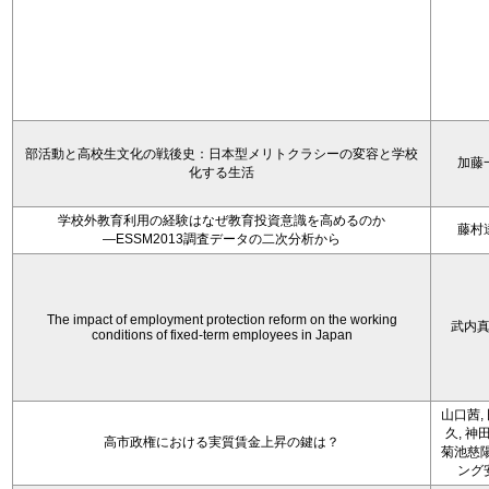
部活動と高校生文化の戦後史：日本型メリトクラシーの変容と学校
加藤
化する生活
学校外教育利用の経験はなぜ教育投資意識を高めるのか
藤村
―ESSM2013調査データの二次分析から
The impact of employment protection reform on the working
武内
conditions of fixed-term employees in Japan
山口茜,
久, 神
高市政権における実質賃金上昇の鍵は？
菊池慈陽
ング