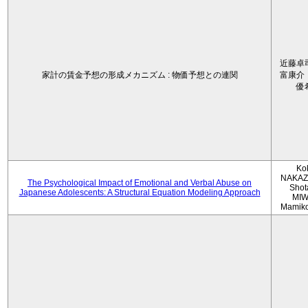
近藤卓
家計の賃金予想の形成メカニズム : 物価予想との連関
富康介
優
Ko
NAKAZ
The Psychological Impact of Emotional and Verbal Abuse on
Shot
Japanese Adolescents: A Structural Equation Modeling Approach
MIW
Mamik