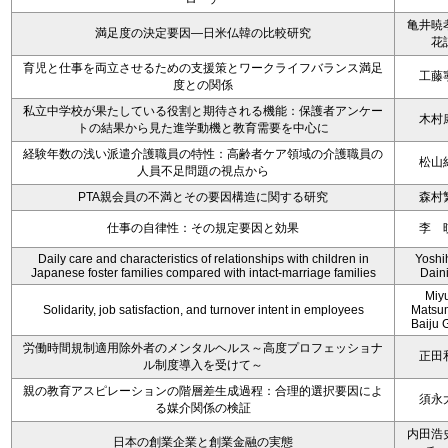
亀井暁
満足度の決定要因―日米仏韓の比較研究
花
育児と仕事を両立させるための支援策とワークライフバランス満足
工藤
度との関係
私立中学校が果たしている役割と期待される機能：保護者アンケー
木村
トの結果から見た進学動機と教育需要を中心に
経験年数の浅い派遣介護職員の特性：高齢者ケア領域の介護職員の
松山
人員不足問題の視点から
PTA親会員の不満とその要因構造に関する研究
森村
仕事の自律性：その規定要因と効果
李 
Daily care and characteristics of relationships with children in
Yoshi
Japanese foster families compared with intact-marriage families
Dain
Miy
Solidarity, job satisfaction, and turnover intent in employees
Matsu
Baiju 
労働時間規制適用除外者のメンタルヘルス～高度プロフェッショナ
正田
ル制度導入を受けて～
親の教育アスピレーションの階層差生成過程：合理的選択要因によ
須永
る媒介関係の検証
内田浩
日本の創業企業と創業金融の実態