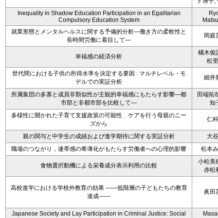
ト博子,
Inequality in Shadow Education Participation in an Egalitarian
Ryo
Compulsory Education System
Mats
就業形態とメンタルヘルスに関する予備的分析―働き方の柔軟性と
岡庭
長時間労働に着目して―
橘木俊
幸福感の経済分析
松
世代間における子供の所得水準を決定する要因 : マルチレベル・モ
細井
デルでの実証分析
所属集団の多寡と成員非類似性が主観的幸福感にもたらす影響―都
田端拓哉
市部と非都市部を比較して―
知
多様性に開かれた子育て支援政策の可能性 ケアを行う母親のニー
仁
ズから
親の関与と中学生の成績および進学期待に関する実証分析
大
職場のつながり，連帯感の希薄化がもたらす労働者への心理的影響
松本
小松美
食物選択動機による栄養成分表示利用の比較
赤松
高校進学における学校外教育の効果 ――低階層の子どもたちの教育
眞田
達成――
Japanese Society and Lay Participation in Criminal Justice: Social
Masa