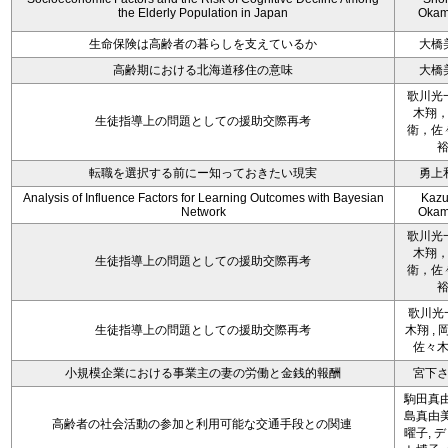
the Elderly Population in Japan
Okam
生命保険は高齢者の暮らしを支えているか
大橋
高齢期における北海道移住の意味
大橋
歌川光
木翔
生徒指導上の問題としての援助交際再考
衛，佐
転職を選択する前にー知っておきたい現実
勇上
Analysis of Influence Factors for Learning Outcomes with Bayesian
Kazu
Network
Okam
歌川光
木翔
生徒指導上の問題としての援助交際再考
衛，佐
歌川光一
生徒指導上の問題としての援助交際再考
木翔 , 
佐々
小規模企業における事業主の妻の労働と金銭的報酬
宮下
駒田真由
島真由美
高齢者の社会活動の参加と利用可能な交通手段との関連
曜子, 