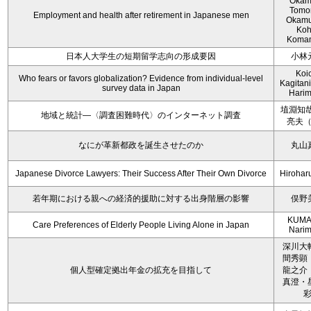
Okam
Tomo
Employment and health after retirement in Japanese men
Okamu
Koh
Koma
日本人大学生の短期留学志向の形成要因
小林
Koi
Who fears or favors globalization? Evidence from individual-level
Kagitan
survey data in Japan
Hari
埴淵知哉
地域と統計―〈調査困難時代〉のインターネット調査
亮夫
なにが革新都政を誕生させたのか
丸山
Japanese Divorce Lawyers: Their Success After Their Own Divorce
Hirohar
若年期における親への経済的援助に対する出身階層の影響
俣野
KUMA
Care Preferences of Elderly People Living Alone in Japan
Nari
深川大
間秀顕
個人型確定拠出年金の拡充を目指して
龍之介
真澄・