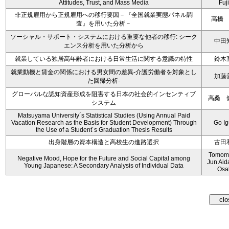
Attitudes, Trust, and Mass Media
Fuji
非正規雇用から正規雇用への移行要因－『全国就業実態パネル調
高橋
査』を用いた分析－
ソーシャル・サポート・システムにおける重要な他者の移行: シーク
中田
エンス分析を用いた分析から
就業している独居高年齢者における日常生活に関する意識の特性
鈴木
就業動機と賃金の関係における男女間の差異‐介護労働者を対象とし
加藤
た回帰分析‐
グローバルな認知資産形成を阻害する日本の社会的インセンティブ
高桑 
システム
Matsuyama University´s Statistical Studies (Using Annual Paid
Vacation Research as the Basis for Student Development) Through
Go I
the Use of a Student´s Graduation Thesis Results
出身階層の資本構造と高校生の進路選択
古田
Tomomi
Negative Mood, Hope for the Future and Social Capital among
Jun Aid
Young Japanese: A Secondary Analysis of Individual Data
Osa