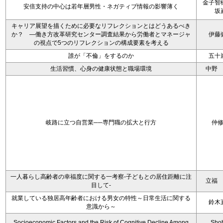
金子智
安倍支持の中心は若年層男性・ネガティブ情報の影響薄く
坂
キャリア展望を描くために必要なリフレクションとはどうあるべき
か？ ―働き方改革研究センター調査結果から労働者とマネージャ
伊藤
の視点で5つのリフレクションの構成要素を考える
誰が「不倫」をするのか
五十
生活習慣、心身の健康状態と職場環境
中野
岐路に立つ自営業──専門職の拡大と行方
仲
一人暮らし高齢者の幸福度に関する一考察‐子どもとの居住距離に注
立福
目して‐
就業している独居高年齢者における男女の特性～日常生活に関する
鈴木
意識から～
Socioeconomic Factors and the Risk of Cognitive Decline Among
Sho