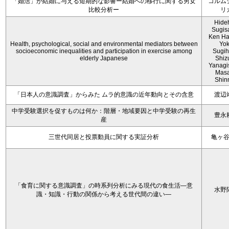
「婚活」が結婚に与える短期的な影響ー結婚への移行に関する男女
コルム
比較分析ー
リ
Hide
Sugis
Ken Ha
Health, psychological, social and environmental mediators between
Yo
socioeconomic inequalities and participation in exercise among
Sugih
elderly Japanese
Shiz
Yanagi
Mas
Shin
「日本人の意識調査」からみた ムラ的意識の近年動向とその含意
渡辺
中学受験選択を促すものは何か：階層・地域要因と中学受験の再生
豊永
産
三世代同居と投票動員に関する実証分析
亀ヶ
「食育に関する意識調査」の時系列分析にみる現代の食生活―意
水野
識・知識・行動の関係から考える世代間の違い―