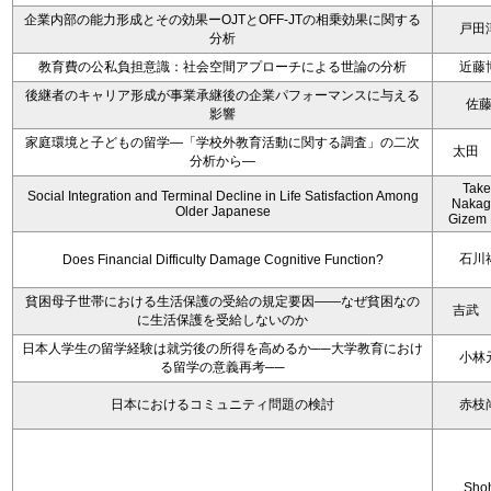
企業内部の能力形成とその効果ーOJTとOFF-JTの相乗効果に関する
戸田
分析
教育費の公私負担意識：社会空間アプローチによる世論の分析
近藤
後継者のキャリア形成が事業承継後の企業パフォーマンスに与える
佐
影響
家庭環境と子どもの留学―「学校外教育活動に関する調査」の二次
太田
分析から―
Take
Social Integration and Terminal Decline in Life Satisfaction Among
Nakag
Older Japanese
Gizem 
石川
Does Financial Difficulty Damage Cognitive Function?
貧困母子世帯における生活保護の受給の規定要因――なぜ貧困なの
吉武
に生活保護を受給しないのか
日本人学生の留学経験は就労後の所得を高めるか──大学教育におけ
小林
る留学の意義再考──
日本におけるコミュニティ問題の検討
赤枝
Sho