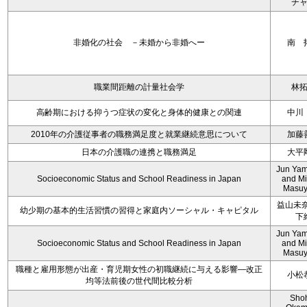
チ
非婚化の社会 －未婚から非婚へー
南 
職業間距離の計量社会学
林
高齢期における抑うつ症状の変化と身体的健康との関連
中川
2010年の介護従事者の職務満足度と就業継続意思について
加藤
日本の介護職の連携と職務満足
大平
Jun Yam
Socioeconomic Status and School Readiness in Japan
and M
Masu
益山未奈
幼少期の基本的生活習慣の習得と家庭内ソーシャル・キャピタル
下
Jun Yam
Socioeconomic Status and School Readiness in Japan
and M
Masu
職種と雇用形態が出産・育児期女性の初職継続に与える影響―改正
小松
均等法前後の世代間比較分析
Sho