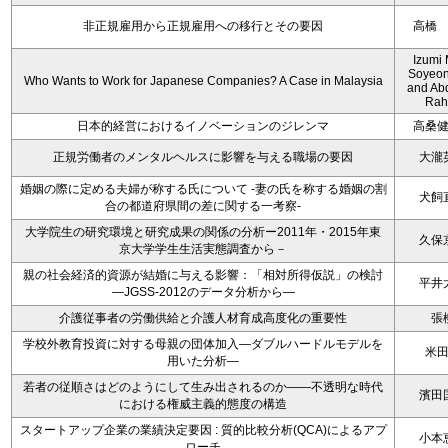
非正規雇用から正規雇用への移行とその要因
高橋
Izumi 
Soyeon
Who Wants to Work for Japanese Companies? A Case in Malaysia
and Ab
Rah
日本的経営におけるイノベーションのジレンマ
高桑
正規労働者のメンタルヘルスに影響を与える職場の要因
大瀧
婚姻の際に定める夫婦が称する氏について -妻の氏を称する婚姻の割
犬飼
合の都道府県間の差に関する一考察-
大学院生の研究環境と研究成果の関係の分析ー2011年・2015年東
久保
京大学学生生活実態調査から－
親の社会経済的資源が結婚に与える影響：「相対所得仮説」の検討
平井
―JGSS-2012のデータ分析から―
介護従事者の労働供給と介護人材育成高度化の重要性
張
学校外教育投資に対する母親の団体加入―ダブルハードルモデルを
米
用いた分析―
若者の従順さはどのようにして生み出されるのか――不透明な時代
濱田
における権威主義的態度の構造
スタートアップ企業の業績決定要因 : 質的比較分析(QCA)によるアプ
小本
ローチ