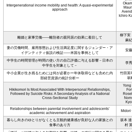
Okam
Intergenerational income mobility and health: A quasi-experimental
Maur
approach
Avend
Ichiro 
柳下実
離婚と家事労働――離別者の親同居の効果に着目して
麻
妻の労働時間、雇用形態および生活満足度に関するジェンダー・ア
安
イデンティティ仮説の検証――米国を事例として
中学生の時間管理が時間の使い方の自己評価に与える影響－日本の
李
中学生を対象として－
中小企業が生き残るためには何が必要かー年休取得なども含めた内
竹田英
部経営資源の統計分析ー
草
Yong
Hikikomori Is Most Associated With Interpersonal Relationships,
Fo
Followed by Suicide Risks: A Secondary Analysis of a National
Rosel
Cross-Sectional Study
Nom
Kyo
Relationships between parental involvement and adolescents’
Midori 
academic achievement and aspiration
暮らし向きのゆとりがなくとも主観的健康感が良好な人の家族との
坂本 達
食事のあり方
村 