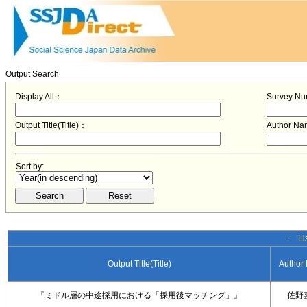
Output Search
Display All：
Survey N
Output Title(Title)：
Author N
Sort by:
− Lis
Output Title(Title)
Author
『ミドル層の中途採用における「採用後マッチング」』
佐野