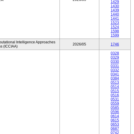
1429
1430
1439
1440
1441
1523
1524
1598
1599
utational Intelligence Approaches
2026/05
1746
ns (ICCIAA)
0328
0329
0330
0331
0332
0341
0384
0513
0514
0515
0516
0531
0559
0585
0596
0614
0615
0653
0687
0742