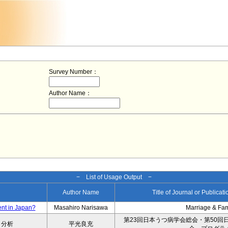
Survey Number：
Author Name：
− List of Usage Output −
Author Name
Title of Journal or Publicat
ent in Japan?
Masahiro Narisawa
Marriage & Fa
第23回日本うつ病学会総会・第50回
タ分析
平光良充