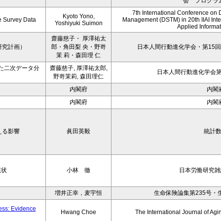
会 プログラ
7th International Conference on 
Kyoto Yono,
ce Survey Data
Management (DSTM) in 20th IIAI Int
Yoshiyuki Suimon
Applied Informati
齋藤慈子・ 厚澤祐太
研究計画）
郎・角田梨 央・野嵜
日本人間行動進化学会・第15回
茉 莉・森田理 仁
た二次データ分
齋藤慈子, 厚澤祐太郎,
日本人間行動進化学会第1
野嵜茉莉, 森田理仁
内閣府
内閣
内閣府
内閣
える影響
眞田英毅
統計
現状
小林 徹
日本労働研究雑誌
増井正幸，麦宇恒
生命保険論集第235号・
ness: Evidence
Hwang Choe
The International Journal of 