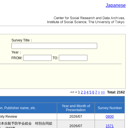
Japanese
Survey Title：
Year：
FROM:
TO:
<<
<
1
2
3
4
5
6
7
>
>>
Total: 2162
Year and Month of
ion, Publisher name, etc.
Survey Number
Presentation
mily Review
2026/07
0800
日本自殺予防学会総会 特別合同総
2026/07
1571