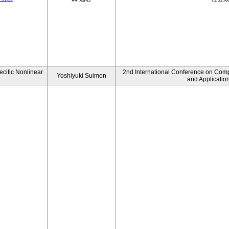
ecific Nonlinear
2nd International Conference on Comp
Yoshiyuki Suimon
and Applicatio