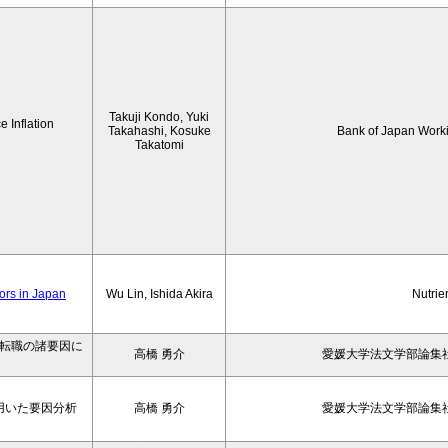
Takuji Kondo, Yuki
 Inflation
Takahashi, Kosuke
Bank of Japan Work
Takatomi
iors in Japan
Wu Lin, Ishida Akira
Nutrie
の転職の諸要因に
高橋 勇介
愛媛大学法文学部論集社
用いた要因分析
高橋 勇介
愛媛大学法文学部論集社