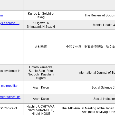
Kunbo Li, Soichiro
apan
The Review of Socion
Takagi
ysis across 13
K Ogawa, K
Mental Health &
Shimatani, N Suzuki
大杉勇喜
令和７年度 財政経済理論 論文
Juntaro Yamaoka,
al evidence in
Sumie Sato, Riko
International Journal of E
Noguchi, Kazufumi
Yugami
o metropolitan
Aram Kwon
Social Science 
ent Affect Life
Aram Kwon
Social Indicato
Hachiro UCHIYAMA,
s’ Choice of
The 14th Annual Meeting of the Japan A
Nami SAKAMOTO,
Arts (held at Miyagi Uni
Hiroki INOUE