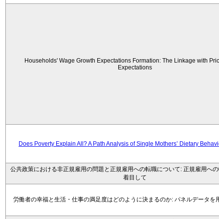
Households' Wage Growth Expectations Formation: The Linkage with Price
Expectations
Does Poverty Explain All? A Path Analysis of Single Mothers’ Dietary Behav
公共政策における非正規雇用の問題と正規雇用への転職について: 正規雇用へ
着目して
労働者の幸福と生活・仕事の満足度はどのように決まるのか: パネルデータを