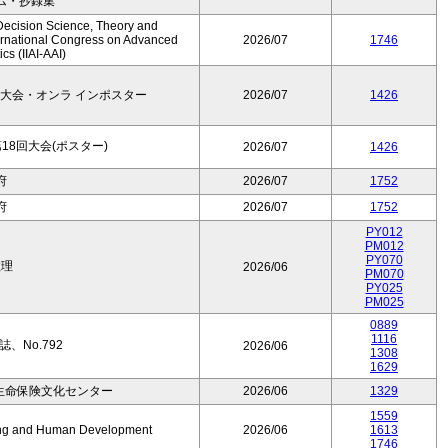
ム・抄録集
Decision Science, Theory and
ernational Congress on Advanced
2026/07
1746
cs (IIAI-AAI)
大会・オンラ インポスター
2026/07
1426
8回大会(ポスター)
2026/07
1426
府
2026/07
1752
府
2026/07
1752
PY012
PM012
PY070
数理
2026/06
PM070
PY025
PM025
0889
1116
、No.792
2026/06
1308
1629
生命保険文化センター
2026/06
1329
1559
Aging and Human Development
2026/06
1613
1746