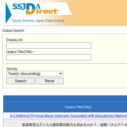
Output Search
Display All：
Output Title(Title)：
Sort by:
Output Title(Title)
Is Childhood Physical Abuse Adversely Associated with Educational Attainm
家庭教育は子どもの援助要請能力を高めるのか？：縦断パネルデー