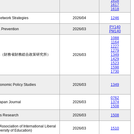
1616
1617
1618
etwork Strategies
2026/04
1246
PY140
 Prevention
2026/03
PM140
1088
1164
1227
1279
集（財務省財務総合政策研究所）
2026/03
1349
1429
1523
1598
1730
conomic Policy Studies
2026/03
1349
0762
Japan Journal
2026/03
1374
1508
rs Research
2026/03
1508
ssociation of International Liberal
2026/03
1510
versity of Education)