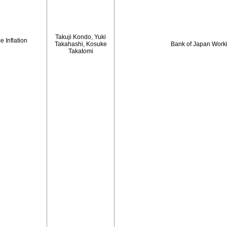
Takuji Kondo, Yuki
 Inflation
Takahashi, Kosuke
Bank of Japan Work
Takatomi