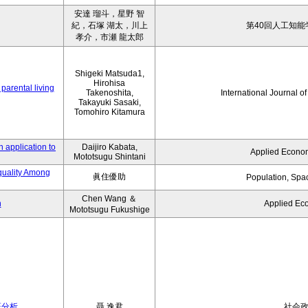
安達 瑠斗，星野 智
紀，石塚 湖太，川上
第40回人工知能
孝介，市瀬 龍太郎
Shigeki Matsuda1,
Hirohisa
parental living
Takenoshita,
International Journal o
Takayuki Sasaki,
Tomohiro Kitamura
 application to
Daijiro Kabata,
Applied Econom
Mototsugu Shintani
quality Among
眞住優助
Population, Spa
Chen Wang ＆
n
Applied Ec
Mototsugu Fukushige
証分析
聶 逸君
社会