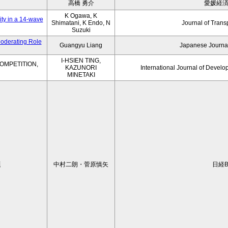
高橋 勇介
愛媛経
K Ogawa, K
ity in a 14-wave
Shimatani, K Endo, N
Journal of Trans
Suzuki
Moderating Role
Guangyu Liang
Japanese Journal
I-HSIEN TING,
OMPETITION,
KAZUNORI
International Journal of Develo
MINETAKI
題
中村二朗・菅原慎矢
日経B