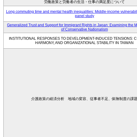
労働政策と労働者の生活・仕事の満足度について
Long commuting time and mental health inequalities: Middle-income vulnerabil
panel study
Generalized Trust and Support for Immigrant Rights in Japan: Examining the 
of Conservative Nationalism
INSTITUTIONAL RESPONSES TO DEVELOPMENT-INDUCED TENSIONS: C
HARMONY, AND ORGANIZATIONAL STABILITY IN TAIWAN
介護政策の経済分析 地域の変容、従事者不足、保険制度の課