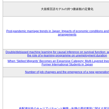
大規模言語モデルの持つ価値観の定量化
Post-pandemic marriage trends in Japan: Impacts of economic conditions and 
arrangements
Double/debiased machine learning for causal inference on survival function: an
the role of e-learning programme on unemployment duration
When ‘Skilled Migrants’ Becomes an Expansive Category: Multi-Layered Ine
Former International Students in Japan
Number of job changes and the emergence of a new generatio
有配偶女性のキャリアパターンと離職・転職の選択要因に関する実