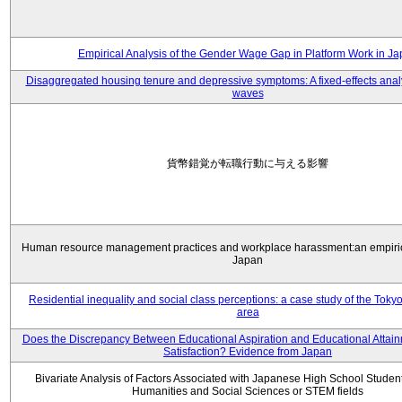
Empirical Analysis of the Gender Wage Gap in Platform Work in J
Disaggregated housing tenure and depressive symptoms: A fixed-effects anal
waves
貨幣錯覚が転職行動に与える影響
Human resource management practices and workplace harassment:an empiric
Japan
Residential inequality and social class perceptions: a case study of the Toky
area
Does the Discrepancy Between Educational Aspiration and Educational Attainm
Satisfaction? Evidence from Japan
Bivariate Analysis of Factors Associated with Japanese High School Student
Humanities and Social Sciences or STEM fields