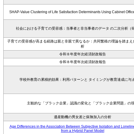
SHAP-Value Clustering of Life Satisfaction Determinants Using Cabinet Offi
社会における子育ての受容感：当事者と非当事者のデータ の二次分析（
子育ての受容感が高まる経路は親と非親で異なるか：共同繁殖の理論を踏まえ
析
令和８年度年次経済財政報告
令和８年度年次経済財政報告
学校外教育の累積的効果：利用パターンと タイミングが教育達成に与
主観的な「ブラック企業」認識の変化と「ブラック企業問題」の
遺産動機の男女差と保険加入の分析
Age Differences in the Association Between Subjective Isolation and Loneli
from a Hybrid Panel Model