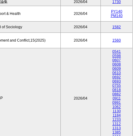
済論集
2026/04
1730
PY140
port & Health
2026/04
PM140
 of Sociology
2026/04
1582
pment and Conflict,15(2025)
2026/04
1560
0541
0598
0607
0608
0609
0610
0692
0693
0755
0818
0882
P
2026/04
0911
0991
1062
1130
1184
1233
1312
1313
1385