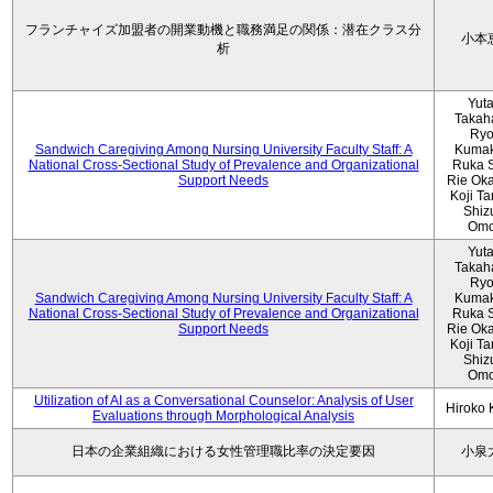
フランチャイズ加盟者の開業動機と職務満足の関係：潜在クラス分
小本
析
Yut
Takah
Ryo
Sandwich Caregiving Among Nursing University Faculty Staff: A
Kumak
National Cross-Sectional Study of Prevalence and Organizational
Ruka S
Support Needs
Rie Ok
Koji T
Shiz
Omo
Yut
Takah
Ryo
Sandwich Caregiving Among Nursing University Faculty Staff: A
Kumak
National Cross-Sectional Study of Prevalence and Organizational
Ruka S
Support Needs
Rie Ok
Koji T
Shiz
Omo
Utilization of AI as a Conversational Counselor: Analysis of User
Hiroko
Evaluations through Morphological Analysis
日本の企業組織における女性管理職比率の決定要因
小泉