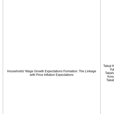
Takuji 
Yu
Households' Wage Growth Expectations Formation: The Linkage
Takah
with Price Inflation Expectations
Kos
Taka