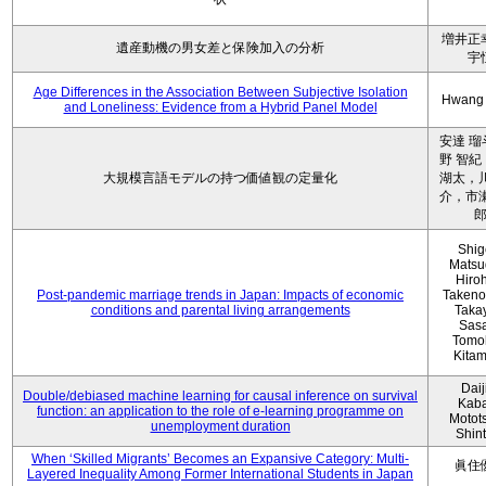
増井正
遺産動機の男女差と保険加入の分析
宇
Age Differences in the Association Between Subjective Isolation
Hwang
and Loneliness: Evidence from a Hybrid Panel Model
安達 瑠
野 智紀
大規模言語モデルの持つ価値観の定量化
湖太，川
介，市瀬
Shig
Matsu
Hiro
Post-pandemic marriage trends in Japan: Impacts of economic
Takeno
conditions and parental living arrangements
Taka
Sasa
Tomo
Kita
Daij
Double/debiased machine learning for causal inference on survival
Kaba
function: an application to the role of e-learning programme on
Motot
unemployment duration
Shin
When ‘Skilled Migrants’ Becomes an Expansive Category: Multi-
眞住
Layered Inequality Among Former International Students in Japan