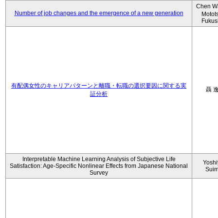
Chen W
Number of job changes and the emergence of a new generation
Motot
Fukus
有配偶女性のキャリアパターンと離職・転職の選択要因に関する実
聶 
証分析
Interpretable Machine Learning Analysis of Subjective Life
Yoshi
Satisfaction: Age-Specific Nonlinear Effects from Japanese National
Sui
Survey