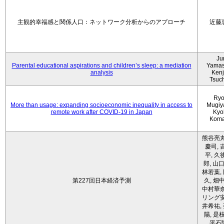
主観的幸福感と関係人口：ネットワーク分析からのアプローチ
近藤
Ju
Parental educational aspirations and children’s sleep: a mediation
Yamas
analysis
Kenji
Tsuc
Ryo
More than usage: expanding socioeconomic inequality in access to
Mugiy
remote work after COVID-19 in Japan
Kyo
Koma
熊谷亮丸
慶司, 
平, 久
郎, 山口
林若葉,
第227回日本経済予測
久, 畑
中村華奈
リング安
井希祐,
陽, 是
平石