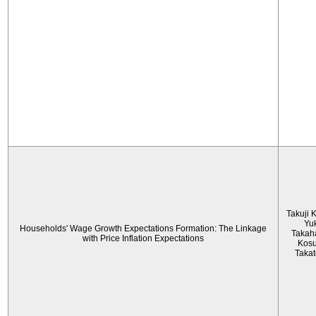
Takuji 
Yu
Households' Wage Growth Expectations Formation: The Linkage
Takah
with Price Inflation Expectations
Kos
Taka