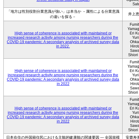
Sat
「地方は性別役割分業意識が強い」は本当か －属性による分業意識
井上
の違いを探る－
Fumi
Yamag
High sense of coherence is associated with maintained or
Eri K
increased research activity among nursing researchers during the
Yur
COVID-19 pandemic: A secondary analysis of archived survey data
Ohka
in 2022.
Hiro
Sawa
Shiori 
Fumi
Yamag
High sense of coherence is associated with maintained or
Eri K
increased research activity among nursing researchers during the
Yur
COVID-19 pandemic: A secondary analysis of archived survey data
Ohka
in 2022
Hiro
Sawa
Shiori 
Fumi
Yamag
High sense of coherence is associated with maintained or
Eri K
increased research activity among nursing researchers during the
Yur
COVID-19 pandemic: A secondary analysis of archived survey data
Ohka
in 2022
Hiro
Sawa
Shiori 
日本在住の外国籍住民における主観的健康観の関連要因 ― 全国規模
安齋寿美