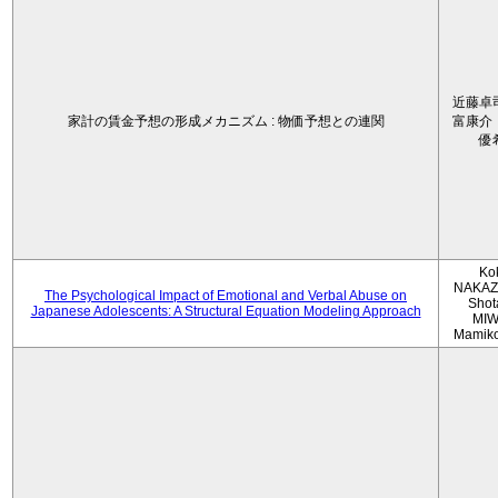
近藤卓
家計の賃金予想の形成メカニズム : 物価予想との連関
富康介
優
Ko
NAKAZ
The Psychological Impact of Emotional and Verbal Abuse on
Shot
Japanese Adolescents: A Structural Equation Modeling Approach
MIW
Mamik