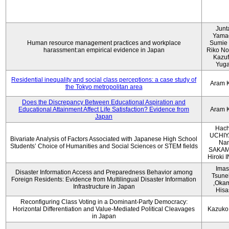
Junt
Yama
Human resource management practices and workplace
Sumie 
harassment:an empirical evidence in Japan
Riko No
Kazu
Yug
Residential inequality and social class perceptions: a case study of
Aram 
the Tokyo metropolitan area
Does the Discrepancy Between Educational Aspiration and
Educational Attainment Affect Life Satisfaction? Evidence from
Aram 
Japan
Hach
UCHIY
Bivariate Analysis of Factors Associated with Japanese High School
Na
Students’ Choice of Humanities and Social Sciences or STEM fields
SAKAM
Hiroki
Imas
Disaster Information Access and Preparedness Behavior among
Tsune
Foreign Residents: Evidence from Multilingual Disaster Information
,Oka
Infrastructure in Japan
Hisa
Reconfiguring Class Voting in a Dominant-Party Democracy:
Horizontal Differentiation and Value-Mediated Political Cleavages
Kazuko
in Japan