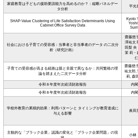
家庭教育は子どもの援助要請能力を高めるのか？：縦断パネルデー
平光
タ分析
Kyoto 
SHAP-Value Clustering of Life Satisfaction Determinants Using
Yoshi
Cabinet Office Survey Data
Sui
齋藤慈子
澤祐太 
社会における子育ての受容感：当事者と非当事者のデータ の二次分
田梨 央
析（研究計画）
茉 莉・
齋藤慈子
子育ての受容感が高まる経路は親と非親で異なるか：共同繁殖の理
祐太郎,
論を踏まえた二次データ分析
莉, 森
令和８年度年次経済財政報告
内
令和８年度年次経済財政報告
内
学校外教育の累積的効果：利用パターンと タイミングが教育達成に
眞田
与える影響
主観的な「ブラック企業」認識の変化と「ブラック企業問題」の現
小林
状