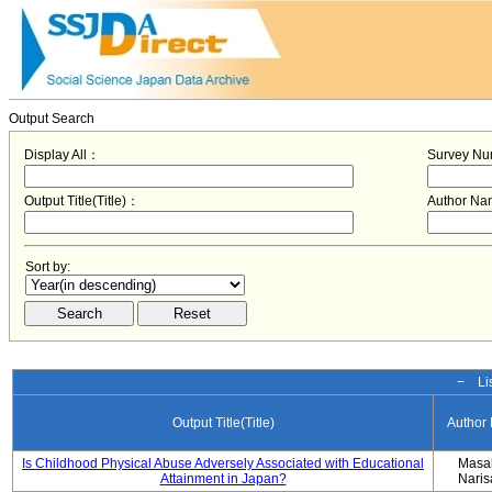
Output Search
Display All：
Survey N
Output Title(Title)：
Author N
Sort by:
− Lis
Output Title(Title)
Author
Is Childhood Physical Abuse Adversely Associated with Educational
Masa
Attainment in Japan?
Nari