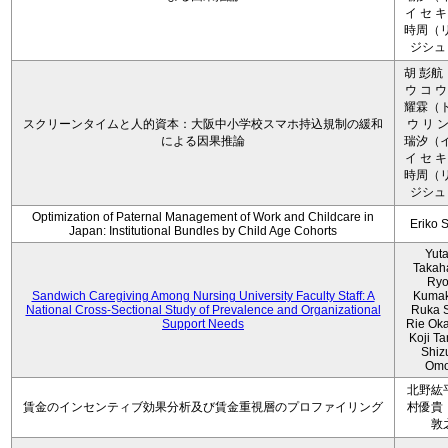
イ セ キ
時周（リ
ジシュ 
胡 彭航
ウ コ ウ
耀霖（ト
スクリーンタイムと人的資本：大阪中小学校スマホ持込規制の緩和
ウ リ ン
による因果推論
瑞汐（イ
イ セ キ
時周（リ
ジシュ 
Optimization of Paternal Management of Work and Childcare in
Eriko 
Japan: Institutional Bundles by Child Age Cohorts
Yut
Takah
Ryo
Sandwich Caregiving Among Nursing University Faculty Staff: A
Kumak
National Cross-Sectional Study of Prevalence and Organizational
Ruka S
Support Needs
Rie Ok
Koji T
Shiz
Omo
北野紘
賃金のインセンティブ効果分析及び賃金重視層のプロファイリング
村優貴
敦