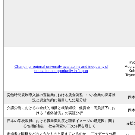
Ryo
Changing regional university availability and inequality of
Mugiy
educational opportunity in Japan
Koh
Toyo
労働時間規制導入後の運輸業における賃金調整－中小企業の採算状
岡
況と資金制約に着目した短期分析－
介護労働における非金銭的補償と就業継続－低賃金・高負担下にお
岡
ける「虚偽補償」の実証分析－
日本の学校教員における職業満足度と職業イメージの規定因に関す
赤松
る包括的検討―社会調査の二次分析を通して―
未婚者は同棲をどのようなものと捉えているのか —二次データ分析