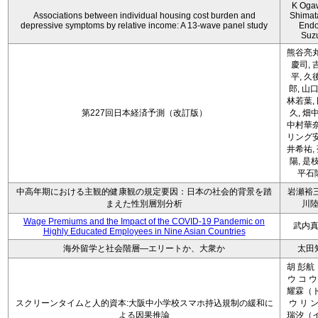
K Oga
Associations between individual housing cost burden and
Shimat
depressive symptoms by relative income: A 13-wave panel study
Endo
Suz
熊谷亮丸
慶司, 
平, 久
郎, 山口
林若葉,
第227回日本経済予測（改訂版）
久, 畑
中村華奈
リング安
井希祐,
陽, 是
平石
中高年期における主観的健康観の規定要因：日本の社会的背景を踏
岩瀬裕三
まえた性別層別分析
川
Wage Premiums and the Impact of the COVID‑19 Pandemic on
武内
Highly Educated Employees in Nine Asian Countries
海外留学と社会階層―エリートか、大衆か
太田
胡 彭航
ウ コ ウ
耀霖（ト
スクリーンタイムと人的資本:大阪中小学校スマホ持込規制の緩和に
ウ リ ン
よる因果推論
瑞汐（イ