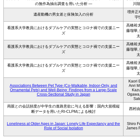
の無作為抽出調査を用いた分析 ―
川
増井正
遺産動機の男女差と保険加入の分析
宇
高橋裕太
看護系大学教員におけるダブルケアの実態とコロナ禍での支援ニー
藤瑠華,
ズ
高橋裕太
看護系大学教員におけるダブルケアの実態とコロナ禍での支援ニー
藤瑠華,
ズ
高橋裕太
看護系大学教員におけるダブルケアの実態とコロナ禍での支援ニー
藤瑠華,
ズ
Kaori 
Associations Between Pet Type (Co-Walkable, Indoor-Only, and
Anri M
Ornamental Pets) and Well-Being: Findings from a Large-Scale
Kaz
Cross-Sectional Study in Japan
Ogawa,
Sat
両親との会話頻度が中学生の進路意欲に与える影響：国内大規模縦
西村
断データを用いたRI-CLPMによる検討
Loneliness at Older Ages in Japan: Lonely Life Expectancy and the
Shiro F
Role of Social Isolation
James 