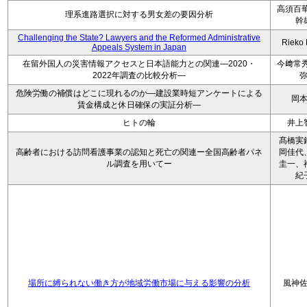
高須百華
理系進路選択に対する男女差の要因分析
幹
Challenging the State? Lawyers and the Reformed Administrative
Rieko
Appeals System in Japan
在留外国人の災害情報アクセスと日本語能力との関連―2020・
今﨑常秀
2022年調査の比較分析―
危険労働の補償はどこに現れるのか―建設業時短アンケートによる
岡
賃金構成と休日確保の実証分析―
ヒトの輪
井上
髙橋実
高齢者における訪問看護事業の認知と死亡の関連ー全国高齢者パネ
岡佳代
ル調査を用いてー
圭一、
紀
場所に縛られない働き方が地域労働市場に与える影響の分析
風神