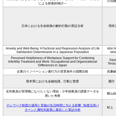
小河
による探索的検討—
日本における生命保険の解約行動の実証分析
増井
Anxiety and Well-Being: A Factorial and Regression Analysis of Life
Ishii 
Satisfaction Determinants in a Japanese Population
Ishi
Perceived Helpfulness of Workplace Support for Combining
Say
Infertility Treatment and Work: Occupational and Organizational
Tera
Differences in Japan
企業のイノベーション遂行力の背景条件の国際比較
高桑
熊本県における金融知識、行動と態度
國方
女性教員が管理職になりたくない理由：小学校教員の調査データを
横山
用いた考察
テレワーク制度の適用と実施が生活時間に与える影響 : 制度活用パ
村上
ターンと属性別差異に着目した実証分析