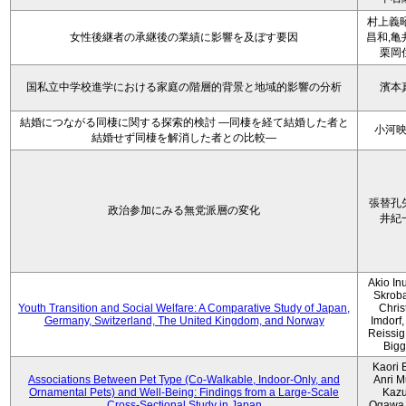
村上義昭
女性後継者の承継後の業績に影響を及ぼす要因
昌和,亀
栗岡
国私立中学校進学における家庭の階層的背景と地域的影響の分析
濱本
結婚につながる同棲に関する探索的検討 ―同棲を経て結婚した者と
小河
結婚せず同棲を解消した者との比較―
張替孔
政治参加にみる無党派層の変化
井紀
Akio Inu
Skrob
Youth Transition and Social Welfare: A Comparative Study of Japan,
Chris
Germany, Switzerland, The United Kingdom, and Norway
Imdorf, 
Reissig
Bigg
Kaori 
Associations Between Pet Type (Co-Walkable, Indoor-Only, and
Anri M
Ornamental Pets) and Well-Being: Findings from a Large-Scale
Kaz
Cross-Sectional Study in Japan
Ogawa,