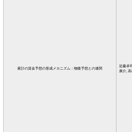
近藤卓司
家計の賃金予想の形成メカニズム：物価予想との連関
康介, 