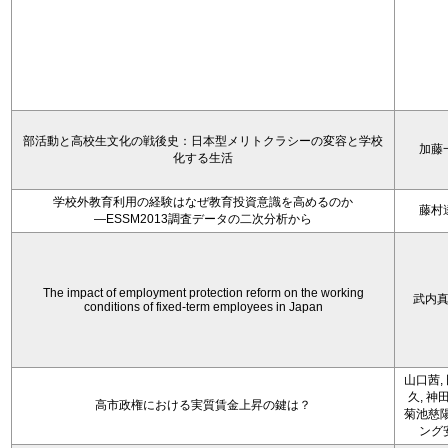
部活動と高校生文化の戦後史：日本型メリトクラシーの変容と学校
加藤
化する生活
学校外教育利用の経験はなぜ教育投資意識を高めるのか
藤村
―ESSM2013調査データの二次分析から
The impact of employment protection reform on the working
武内
conditions of fixed-term employees in Japan
山口茜,
久, 神
高市政権における実質賃金上昇の鍵は？
菊池慈陽
ング