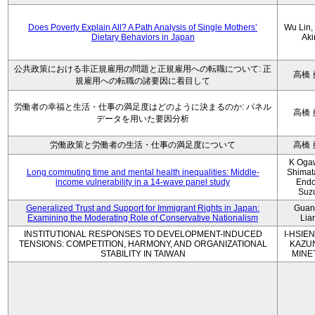
Does Poverty Explain All? A Path Analysis of Single Mothers’
Wu Lin, 
Dietary Behaviors in Japan
Aki
公共政策における非正規雇用の問題と正規雇用への転職について: 正
高橋 
規雇用への転職の諸要因に着目して
労働者の幸福と生活・仕事の満足度はどのように決まるのか: パネル
高橋 
データを用いた要因分析
労働政策と労働者の生活・仕事の満足度について
高橋 
K Oga
Long commuting time and mental health inequalities: Middle-
Shimat
income vulnerability in a 14-wave panel study
Endo
Suz
Generalized Trust and Support for Immigrant Rights in Japan:
Guan
Examining the Moderating Role of Conservative Nationalism
Lia
INSTITUTIONAL RESPONSES TO DEVELOPMENT-INDUCED
I-HSIEN
TENSIONS: COMPETITION, HARMONY, AND ORGANIZATIONAL
KAZU
STABILITY IN TAIWAN
MINE