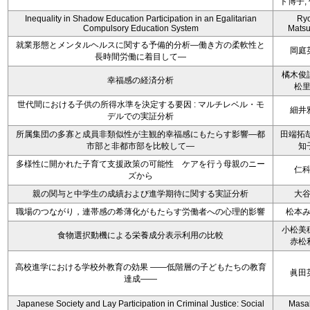
ト博子,
Inequality in Shadow Education Participation in an Egalitarian
Ryo
Compulsory Education System
Mats
就業形態とメンタルヘルスに関する予備的分析―働き方の柔軟性と
岡庭
長時間労働に着目して―
橘木俊
幸福感の経済分析
松
世代間における子供の所得水準を決定する要因 : マルチレベル・モ
細井
デルでの実証分析
所属集団の多寡と成員非類似性が主観的幸福感にもたらす影響―都
田端拓哉
市部と非都市部を比較して―
知
多様性に開かれた子育て支援政策の可能性 ケアを行う母親のニー
仁
ズから
親の関与と中学生の成績および進学期待に関する実証分析
大
職場のつながり，連帯感の希薄化がもたらす労働者への心理的影響
松本
小松美
食物選択動機による栄養成分表示利用の比較
赤松
高校進学における学校外教育の効果 ――低階層の子どもたちの教育
眞田
達成――
Japanese Society and Lay Participation in Criminal Justice: Social
Masa