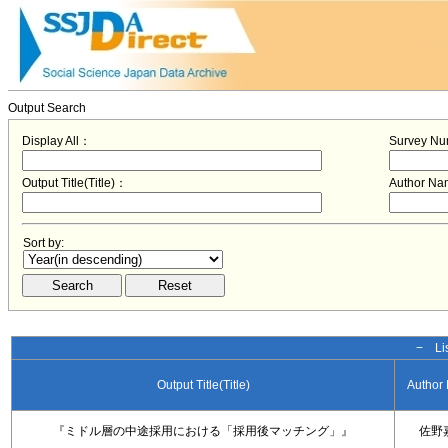
Output Search
Display All：
Survey N
Output Title(Title)：
Author N
Sort by:
− Lis
Output Title(Title)
Author
『ミドル層の中途採用における「採用後マッチング」』
佐野