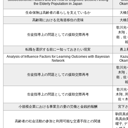
the Elderly Population in Japan
Okam
生命保険は高齢者の暮らしを支えているか
大橋
高齢期における北海道移住の意味
大橋
歌川光
木翔
生徒指導上の問題としての援助交際再考
衛，佐
転職を選択する前にー知っておきたい現実
勇上
Analysis of Influence Factors for Learning Outcomes with Bayesian
Kazu
Network
Okam
歌川光
木翔
生徒指導上の問題としての援助交際再考
衛，佐
歌川光一
生徒指導上の問題としての援助交際再考
木翔 , 
佐々
小規模企業における事業主の妻の労働と金銭的報酬
宮下
駒田真由
島真由美
高齢者の社会活動の参加と利用可能な交通手段との関連
曜子, 