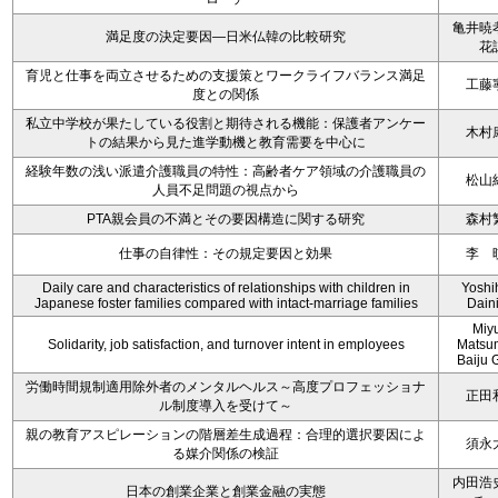
亀井暁
満足度の決定要因―日米仏韓の比較研究
花
育児と仕事を両立させるための支援策とワークライフバランス満足
工藤
度との関係
私立中学校が果たしている役割と期待される機能：保護者アンケー
木村
トの結果から見た進学動機と教育需要を中心に
経験年数の浅い派遣介護職員の特性：高齢者ケア領域の介護職員の
松山
人員不足問題の視点から
PTA親会員の不満とその要因構造に関する研究
森村
仕事の自律性：その規定要因と効果
李 
Daily care and characteristics of relationships with children in
Yoshi
Japanese foster families compared with intact-marriage families
Dain
Miy
Solidarity, job satisfaction, and turnover intent in employees
Matsu
Baiju 
労働時間規制適用除外者のメンタルヘルス～高度プロフェッショナ
正田
ル制度導入を受けて～
親の教育アスピレーションの階層差生成過程：合理的選択要因によ
須永
る媒介関係の検証
内田浩
日本の創業企業と創業金融の実態