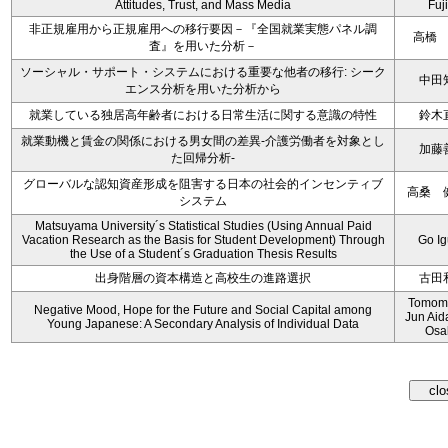
Attitudes, Trust, and Mass Media
Fuji
非正規雇用から正規雇用への移行要因－『全国就業実態パネル調
高橋
査』を用いた分析－
ソーシャル・サポート・システムにおける重要な他者の移行: シーク
中田
エンス分析を用いた分析から
就業している独居高年齢者における日常生活に関する意識の特性
鈴木
就業動機と賃金の関係における男女間の差異‐介護労働者を対象とし
加藤
た回帰分析‐
グローバルな認知資産形成を阻害する日本の社会的インセンティブ
高桑 
システム
Matsuyama University´s Statistical Studies (Using Annual Paid
Vacation Research as the Basis for Student Development) Through
Go I
the Use of a Student´s Graduation Thesis Results
出身階層の資本構造と高校生の進路選択
古田
Tomomi
Negative Mood, Hope for the Future and Social Capital among
Jun Aid
Young Japanese: A Secondary Analysis of Individual Data
Osa