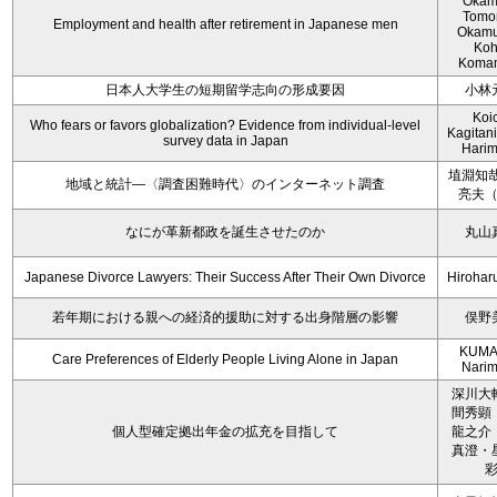
Okam
Tomo
Employment and health after retirement in Japanese men
Okamu
Koh
Koma
日本人大学生の短期留学志向の形成要因
小林
Koi
Who fears or favors globalization? Evidence from individual-level
Kagitan
survey data in Japan
Hari
埴淵知哉
地域と統計―〈調査困難時代〉のインターネット調査
亮夫
なにが革新都政を誕生させたのか
丸山
Japanese Divorce Lawyers: Their Success After Their Own Divorce
Hirohar
若年期における親への経済的援助に対する出身階層の影響
俣野
KUMA
Care Preferences of Elderly People Living Alone in Japan
Nari
深川大
間秀顕
個人型確定拠出年金の拡充を目指して
龍之介
真澄・