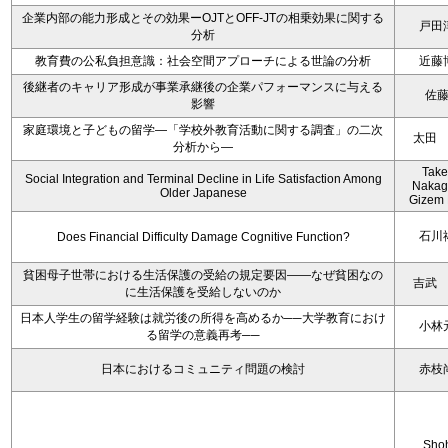
企業内部の能力形成とその効果ーOJTとOFF-JTの相乗効果に関する
戸田
分析
教育費の公私負担意識：社会空間アプローチによる世論の分析
近藤
後継者のキャリア形成が事業承継後の企業パフォーマンスに与える
佐
影響
家庭環境と子どもの留学―「学校外教育活動に関する調査」の二次
太田
分析から―
Take
Social Integration and Terminal Decline in Life Satisfaction Among
Nakag
Older Japanese
Gizem 
石川
Does Financial Difficulty Damage Cognitive Function?
貧困母子世帯における生活保護の受給の規定要因――なぜ貧困なの
吉武
に生活保護を受給しないのか
日本人学生の留学経験は就労後の所得を高めるか──大学教育におけ
小林
る留学の意義再考──
日本におけるコミュニティ問題の検討
赤枝
Sho