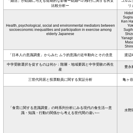
「婚活」が結婚に与える短期的な影響ー結婚への移行に関する男女
コルム
比較分析ー
リ
Hide
Sugis
Ken Ha
Health, psychological, social and environmental mediators between
Yo
socioeconomic inequalities and participation in exercise among
Sugih
elderly Japanese
Shiz
Yanagi
Mas
Shin
「日本人の意識調査」からみた ムラ的意識の近年動向とその含意
渡辺
中学受験選択を促すものは何か：階層・地域要因と中学受験の再生
豊永
産
三世代同居と投票動員に関する実証分析
亀ヶ
「食育に関する意識調査」の時系列分析にみる現代の食生活―意
水野
識・知識・行動の関係から考える世代間の違い―