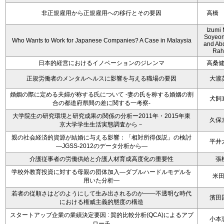
非正規雇用から正規雇用への移行とその要因
高橋
Izumi 
Soyeon
Who Wants to Work for Japanese Companies? A Case in Malaysia
and Ab
Rah
日本的経営におけるイノベーションのジレンマ
高桑
正規労働者のメンタルヘルスに影響を与える職場の要因
大瀧
婚姻の際に定める夫婦が称する氏について -妻の氏を称する婚姻の割
犬飼
合の都道府県間の差に関する一考察-
大学院生の研究環境と研究成果の関係の分析ー2011年・2015年東
久保
京大学学生生活実態調査から－
親の社会経済的資源が結婚に与える影響：「相対所得仮説」の検討
平井
―JGSS-2012のデータ分析から―
介護従事者の労働供給と介護人材育成高度化の重要性
張
学校外教育投資に対する母親の団体加入―ダブルハードルモデルを
米
用いた分析―
若者の従順さはどのようにして生み出されるのか――不透明な時代
濱田
における権威主義的態度の構造
スタートアップ企業の業績決定要因 : 質的比較分析(QCA)によるアプ
小本
ローチ