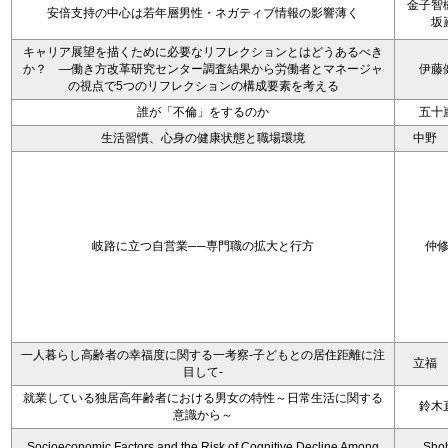
金子智
安倍支持の中心は若年層男性・ネガティブ情報の影響薄く
坂
キャリア展望を描くために必要なリフレクションとはどうあるべき
か？ ―働き方改革研究センター調査結果から労働者とマネージャ
伊藤
の視点で5つのリフレクションの構成要素を考える
誰が「不倫」をするのか
五十
生活習慣、心身の健康状態と職場環境
中野
岐路に立つ自営業──専門職の拡大と行方
仲
一人暮らし高齢者の幸福度に関する一考察‐子どもとの居住距離に注
立福
目して‐
就業している独居高年齢者における男女の特性～日常生活に関する
鈴木
意識から～
Socioeconomic Factors and the Risk of Cognitive Decline Among
Sho