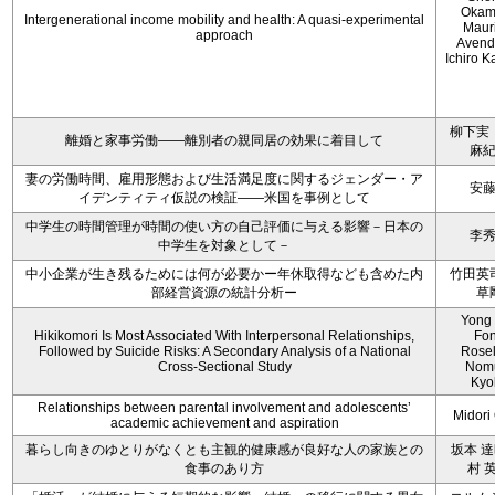
Okam
Intergenerational income mobility and health: A quasi-experimental
Maur
approach
Avend
Ichiro 
柳下実
離婚と家事労働――離別者の親同居の効果に着目して
麻
妻の労働時間、雇用形態および生活満足度に関するジェンダー・ア
安
イデンティティ仮説の検証――米国を事例として
中学生の時間管理が時間の使い方の自己評価に与える影響－日本の
李
中学生を対象として－
中小企業が生き残るためには何が必要かー年休取得なども含めた内
竹田英
部経営資源の統計分析ー
草
Yong
Hikikomori Is Most Associated With Interpersonal Relationships,
Fo
Followed by Suicide Risks: A Secondary Analysis of a National
Rosel
Cross-Sectional Study
Nom
Kyo
Relationships between parental involvement and adolescents’
Midori 
academic achievement and aspiration
暮らし向きのゆとりがなくとも主観的健康感が良好な人の家族との
坂本 達
食事のあり方
村 