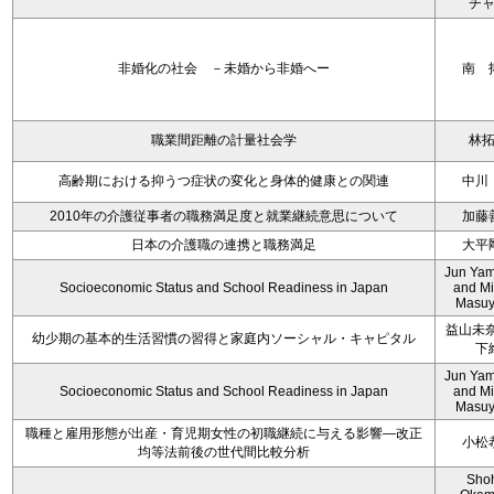
チ
非婚化の社会 －未婚から非婚へー
南 
職業間距離の計量社会学
林
高齢期における抑うつ症状の変化と身体的健康との関連
中川
2010年の介護従事者の職務満足度と就業継続意思について
加藤
日本の介護職の連携と職務満足
大平
Jun Yam
Socioeconomic Status and School Readiness in Japan
and M
Masu
益山未奈
幼少期の基本的生活習慣の習得と家庭内ソーシャル・キャピタル
下
Jun Yam
Socioeconomic Status and School Readiness in Japan
and M
Masu
職種と雇用形態が出産・育児期女性の初職継続に与える影響―改正
小松
均等法前後の世代間比較分析
Sho