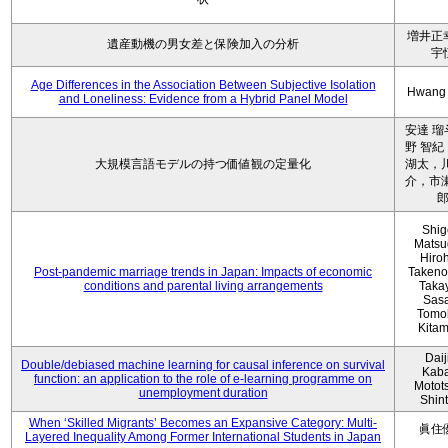
増井正
遺産動機の男女差と保険加入の分析
宇
Age Differences in the Association Between Subjective Isolation
Hwang
and Loneliness: Evidence from a Hybrid Panel Model
安達 瑠
野 智紀
大規模言語モデルの持つ価値観の定量化
湖太，川
介，市瀬
Shig
Matsu
Hiro
Post-pandemic marriage trends in Japan: Impacts of economic
Takeno
conditions and parental living arrangements
Taka
Sasa
Tomo
Kita
Daij
Double/debiased machine learning for causal inference on survival
Kaba
function: an application to the role of e-learning programme on
Motot
unemployment duration
Shin
When ‘Skilled Migrants’ Becomes an Expansive Category: Multi-
眞住
Layered Inequality Among Former International Students in Japan