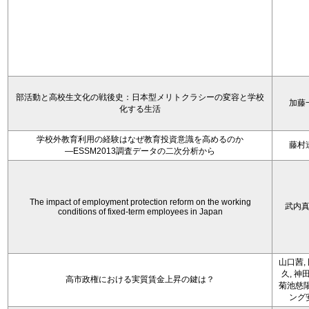
部活動と高校生文化の戦後史：日本型メリトクラシーの変容と学校
加藤
化する生活
学校外教育利用の経験はなぜ教育投資意識を高めるのか
藤村
―ESSM2013調査データの二次分析から
The impact of employment protection reform on the working
武内
conditions of fixed-term employees in Japan
山口茜,
久, 神
高市政権における実質賃金上昇の鍵は？
菊池慈陽
ング