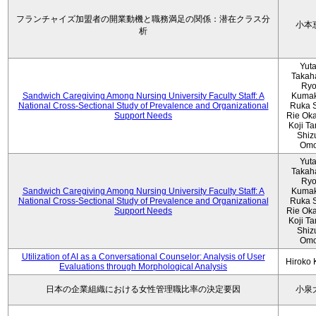
フランチャイズ加盟者の開業動機と職務満足の関係：潜在クラス分
小本
析
Yut
Takah
Ryo
Sandwich Caregiving Among Nursing University Faculty Staff: A
Kumak
National Cross-Sectional Study of Prevalence and Organizational
Ruka S
Support Needs
Rie Ok
Koji T
Shiz
Omo
Yut
Takah
Ryo
Sandwich Caregiving Among Nursing University Faculty Staff: A
Kumak
National Cross-Sectional Study of Prevalence and Organizational
Ruka S
Support Needs
Rie Ok
Koji T
Shiz
Omo
Utilization of AI as a Conversational Counselor: Analysis of User
Hiroko
Evaluations through Morphological Analysis
日本の企業組織における女性管理職比率の決定要因
小泉