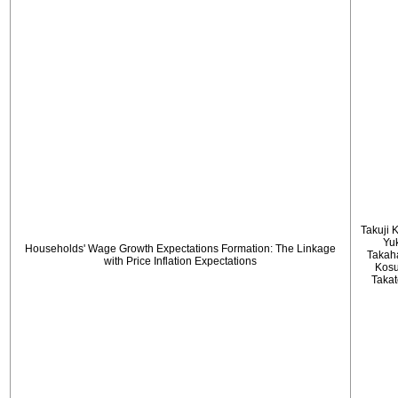
Takuji 
Yu
Households' Wage Growth Expectations Formation: The Linkage
Takah
with Price Inflation Expectations
Kos
Taka