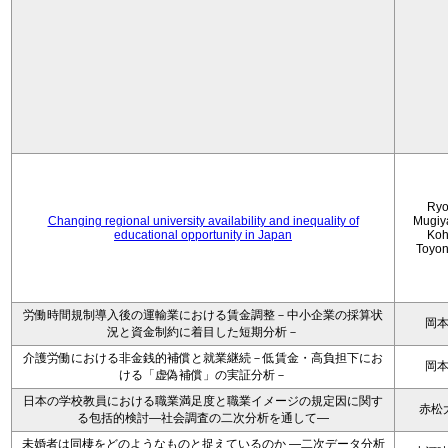
Ryo
Changing regional university availability and inequality of
Mugiy
educational opportunity in Japan
Koh
Toyo
労働時間規制導入後の運輸業における賃金調整－中小企業の採算状
岡
況と資金制約に着目した短期分析－
介護労働における非金銭的補償と就業継続－低賃金・高負担下にお
岡
ける「虚偽補償」の実証分析－
日本の学校教員における職業満足度と職業イメージの規定因に関す
赤松
る包括的検討―社会調査の二次分析を通して―
未婚者は同棲をどのようなものと捉えているのか —二次データ分析