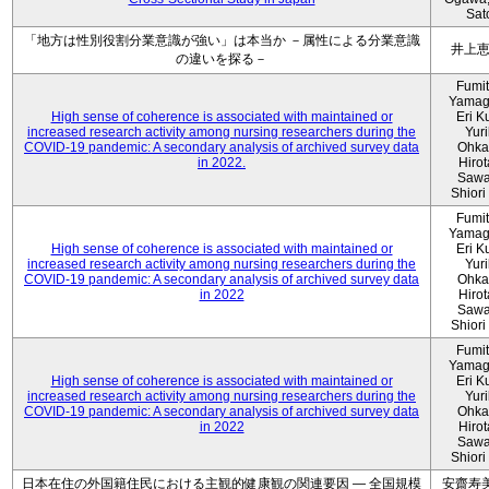
Sat
「地方は性別役割分業意識が強い」は本当か －属性による分業意識
井上
の違いを探る－
Fumi
Yamag
High sense of coherence is associated with maintained or
Eri K
increased research activity among nursing researchers during the
Yur
COVID-19 pandemic: A secondary analysis of archived survey data
Ohka
in 2022.
Hiro
Sawa
Shiori 
Fumi
Yamag
High sense of coherence is associated with maintained or
Eri K
increased research activity among nursing researchers during the
Yur
COVID-19 pandemic: A secondary analysis of archived survey data
Ohka
in 2022
Hiro
Sawa
Shiori 
Fumi
Yamag
High sense of coherence is associated with maintained or
Eri K
increased research activity among nursing researchers during the
Yur
COVID-19 pandemic: A secondary analysis of archived survey data
Ohka
in 2022
Hiro
Sawa
Shiori 
日本在住の外国籍住民における主観的健康観の関連要因 ― 全国規模
安齋寿美