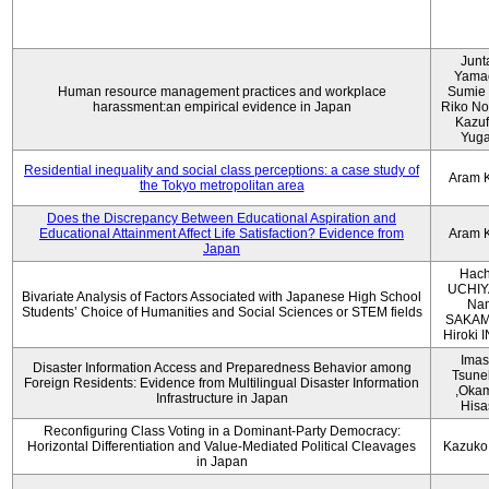
Junt
Yama
Human resource management practices and workplace
Sumie 
harassment:an empirical evidence in Japan
Riko No
Kazu
Yug
Residential inequality and social class perceptions: a case study of
Aram 
the Tokyo metropolitan area
Does the Discrepancy Between Educational Aspiration and
Educational Attainment Affect Life Satisfaction? Evidence from
Aram 
Japan
Hach
UCHIY
Bivariate Analysis of Factors Associated with Japanese High School
Na
Students’ Choice of Humanities and Social Sciences or STEM fields
SAKAM
Hiroki
Imas
Disaster Information Access and Preparedness Behavior among
Tsune
Foreign Residents: Evidence from Multilingual Disaster Information
,Oka
Infrastructure in Japan
Hisa
Reconfiguring Class Voting in a Dominant-Party Democracy:
Horizontal Differentiation and Value-Mediated Political Cleavages
Kazuko
in Japan