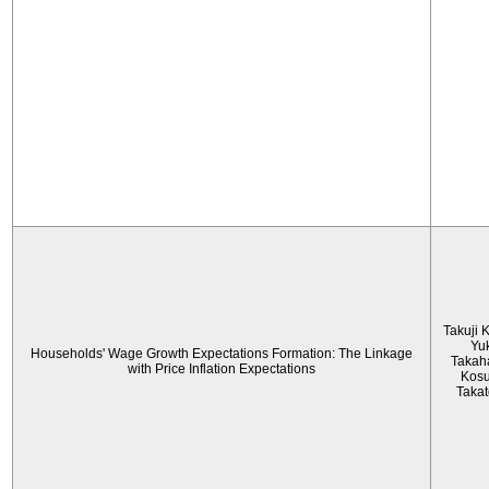
Takuji 
Yu
Households' Wage Growth Expectations Formation: The Linkage
Takah
with Price Inflation Expectations
Kos
Taka