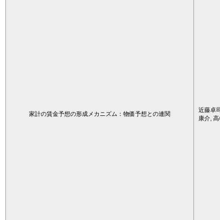
近藤卓司
家計の賃金予想の形成メカニズム：物価予想との連関
康介, 