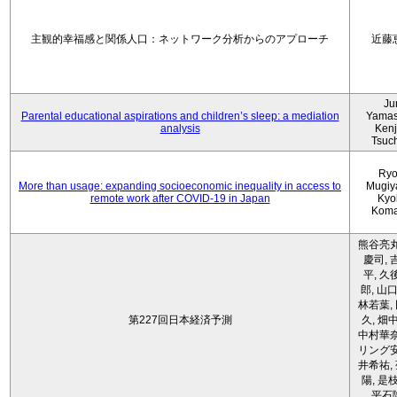
主観的幸福感と関係人口：ネットワーク分析からのアプローチ
近藤
Ju
Parental educational aspirations and children’s sleep: a mediation
Yamas
analysis
Kenji
Tsuc
Ryo
More than usage: expanding socioeconomic inequality in access to
Mugiy
remote work after COVID-19 in Japan
Kyo
Koma
熊谷亮丸
慶司, 
平, 久
郎, 山口
林若葉,
第227回日本経済予測
久, 畑
中村華奈
リング安
井希祐,
陽, 是
平石