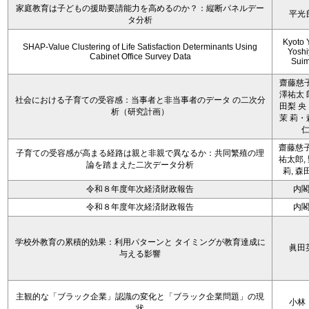
家庭教育は子どもの援助要請能力を高めるのか？：縦断パネルデー
平光
タ分析
Kyoto 
SHAP-Value Clustering of Life Satisfaction Determinants Using
Yoshi
Cabinet Office Survey Data
Sui
齋藤慈子
澤祐太 
社会における子育ての受容感：当事者と非当事者のデータ の二次分
田梨 央
析（研究計画）
茉 莉・
齋藤慈子
子育ての受容感が高まる経路は親と非親で異なるか：共同繁殖の理
祐太郎,
論を踏まえた二次データ分析
莉, 森
令和８年度年次経済財政報告
内
令和８年度年次経済財政報告
内
学校外教育の累積的効果：利用パターンと タイミングが教育達成に
眞田
与える影響
主観的な「ブラック企業」認識の変化と「ブラック企業問題」の現
小林
状