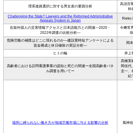
高須百華
理系進路選択に対する男女差の要因分析
幹
Challenging the State? Lawyers and the Reformed Administrative
Rieko
Appeals System in Japan
在留外国人の災害情報アクセスと日本語能力との関連―2020・
今﨑常秀
2022年調査の比較分析―
危険労働の補償はどこに現れるのか―建設業時短アンケートによる
岡
賃金構成と休日確保の実証分析―
ヒトの輪
井上
髙橋実
高齢者における訪問看護事業の認知と死亡の関連ー全国高齢者パネ
岡佳代
ル調査を用いてー
圭一、
紀
場所に縛られない働き方が地域労働市場に与える影響の分析
風神