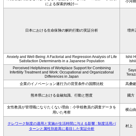
小河
による探索的検討—
日本における生命保険の解約行動の実証分析
増井
Anxiety and Well-Being: A Factorial and Regression Analysis of Life
Ishii 
Satisfaction Determinants in a Japanese Population
Ishi
Perceived Helpfulness of Workplace Support for Combining
Say
Infertility Treatment and Work: Occupational and Organizational
Tera
Differences in Japan
企業のイノベーション遂行力の背景条件の国際比較
高桑
熊本県における金融知識、行動と態度
國方
女性教員が管理職になりたくない理由：小学校教員の調査データを
横山
用いた考察
テレワーク制度の適用と実施が生活時間に与える影響 : 制度活用パ
村上
ターンと属性別差異に着目した実証分析