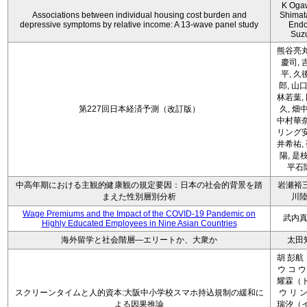
K Oga
Associations between individual housing cost burden and
Shimat
depressive symptoms by relative income: A 13-wave panel study
Endo
Suz
熊谷亮丸
慶司, 
平, 久
郎, 山口
林若葉,
第227回日本経済予測（改訂版）
久, 畑
中村華奈
リング安
井希祐,
陽, 是
平石
中高年期における主観的健康観の規定要因：日本の社会的背景を踏
岩瀬裕三
まえた性別層別分析
川
Wage Premiums and the Impact of the COVID‑19 Pandemic on
武内
Highly Educated Employees in Nine Asian Countries
海外留学と社会階層―エリートか、大衆か
太田
胡 彭航
ウ コ ウ
耀霖（ト
スクリーンタイムと人的資本:大阪中小学校スマホ持込規制の緩和に
ウ リ ン
よる因果推論
瑞汐（イ