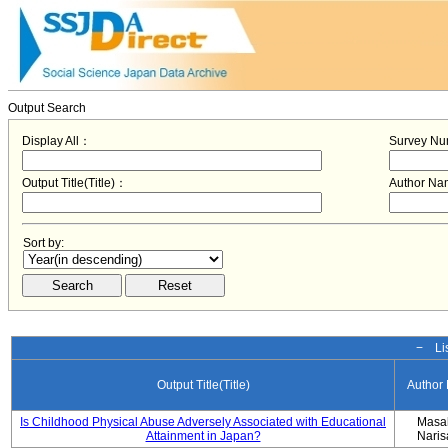
Output Search
Display All：
Survey N
Output Title(Title)：
Author N
Sort by:
− Lis
Output Title(Title)
Author
Is Childhood Physical Abuse Adversely Associated with Educational
Masa
Attainment in Japan?
Nari