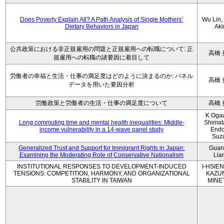
Does Poverty Explain All? A Path Analysis of Single Mothers’
Wu Lin, 
Dietary Behaviors in Japan
Aki
公共政策における非正規雇用の問題と正規雇用への転職について: 正
高橋 
規雇用への転職の諸要因に着目して
労働者の幸福と生活・仕事の満足度はどのように決まるのか: パネル
高橋 
データを用いた要因分析
労働政策と労働者の生活・仕事の満足度について
高橋 
K Oga
Long commuting time and mental health inequalities: Middle-
Shimat
income vulnerability in a 14-wave panel study
Endo
Suz
Generalized Trust and Support for Immigrant Rights in Japan:
Guan
Examining the Moderating Role of Conservative Nationalism
Lia
INSTITUTIONAL RESPONSES TO DEVELOPMENT-INDUCED
I-HSIEN
TENSIONS: COMPETITION, HARMONY, AND ORGANIZATIONAL
KAZU
STABILITY IN TAIWAN
MINE