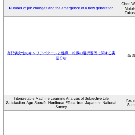
Chen W
Number of job changes and the emergence of a new generation
Motot
Fukus
有配偶女性のキャリアパターンと離職・転職の選択要因に関する実
聶 
証分析
Interpretable Machine Learning Analysis of Subjective Life
Yoshi
Satisfaction: Age-Specific Nonlinear Effects from Japanese National
Sui
Survey