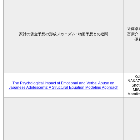
近藤卓
家計の賃金予想の形成メカニズム : 物価予想との連関
富康介
優
Ko
NAKAZ
The Psychological Impact of Emotional and Verbal Abuse on
Shot
Japanese Adolescents: A Structural Equation Modeling Approach
MIW
Mamik