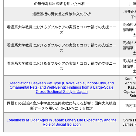
の無作為抽出調査を用いた分析 ―
川
増井正
遺産動機の男女差と保険加入の分析
宇
高橋裕太
看護系大学教員におけるダブルケアの実態とコロナ禍での支援ニー
藤瑠華,
ズ
高橋裕太
看護系大学教員におけるダブルケアの実態とコロナ禍での支援ニー
藤瑠華,
ズ
高橋裕太
看護系大学教員におけるダブルケアの実態とコロナ禍での支援ニー
藤瑠華,
ズ
Kaori 
Associations Between Pet Type (Co-Walkable, Indoor-Only, and
Anri M
Ornamental Pets) and Well-Being: Findings from a Large-Scale
Kaz
Cross-Sectional Study in Japan
Ogawa,
Sat
両親との会話頻度が中学生の進路意欲に与える影響：国内大規模縦
西村
断データを用いたRI-CLPMによる検討
Loneliness at Older Ages in Japan: Lonely Life Expectancy and the
Shiro F
Role of Social Isolation
James 