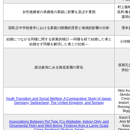
村上義昭
女性後継者の承継後の業績に影響を及ぼす要因
昌和,亀
栗岡
国私立中学校進学における家庭の階層的背景と地域的影響の分析
濱本
結婚につながる同棲に関する探索的検討 ―同棲を経て結婚した者と
小河
結婚せず同棲を解消した者との比較―
張替孔
政治参加にみる無党派層の変化
井紀
Akio Inu
Skrob
Youth Transition and Social Welfare: A Comparative Study of Japan,
Chris
Germany, Switzerland, The United Kingdom, and Norway
Imdorf, 
Reissig
Bigg
Kaori 
Associations Between Pet Type (Co-Walkable, Indoor-Only, and
Anri M
Ornamental Pets) and Well-Being: Findings from a Large-Scale
Kaz
Cross-Sectional Study in Japan
Ogawa,