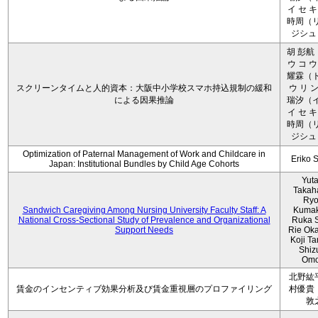
イ セ キ
時周（リ
ジシュ 
胡 彭航
ウ コ ウ
耀霖（ト
スクリーンタイムと人的資本：大阪中小学校スマホ持込規制の緩和
ウ リ ン
による因果推論
瑞汐（イ
イ セ キ
時周（リ
ジシュ 
Optimization of Paternal Management of Work and Childcare in
Eriko 
Japan: Institutional Bundles by Child Age Cohorts
Yut
Takah
Ryo
Sandwich Caregiving Among Nursing University Faculty Staff: A
Kumak
National Cross-Sectional Study of Prevalence and Organizational
Ruka S
Support Needs
Rie Ok
Koji T
Shiz
Omo
北野紘
賃金のインセンティブ効果分析及び賃金重視層のプロファイリング
村優貴
敦