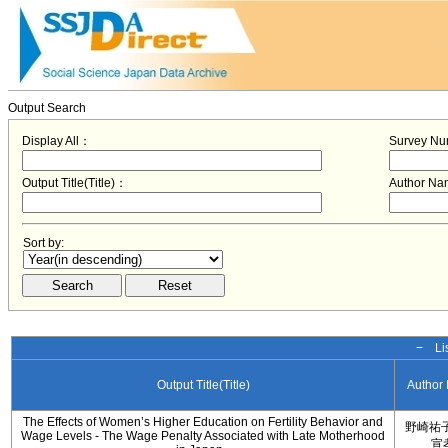
Output Search
Display All：
Survey N
Output Title(Title)：
Author N
Sort by:
− Lis
Output Title(Title)
Author
The Effects of Women’s Higher Education on Fertility Behavior and
野崎祐子
Wage Levels - The Wage Penalty Associated with Late Motherhood
宣