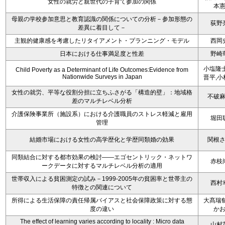
女性の就労と親世代の子育て参加の関係
本
母親の学校参加意思と教育認識の関係についての分析－参加形態の
荻野
差異に着目して－
主観的健康感を考慮したリタイアメント・プランニング・モデル
西岡
日本における仕事満足度と性差
野崎
小塩隆士
Child Poverty as a Determinant of Life Outcomes:Evidence from
Nationwide Surveys in Japan
晋平,小
女性の就労、平等な役割分担に立ちふさがる「構造的壁」：地域格
不破
差のマルチレベル分析
介護保険事業所（施設系）における介護職員のストレス軽減と雇用
堀田
管理
結婚市場における女性の高学歴化と学歴同類婚の効果
関根
同類結合に対する都市効果の検討――エゴセントリック・ネットワ
赤枝
ークデータに対するマルチレベル分析の適用
世帯収入による貧困測定の試み－1999-2005年の貧困率と世帯主の
西村
特徴との関連について
所得による生活保障の責任帰属バイアスと社会保障政策に対する態
大髙瑞郁
度の違い
か
The effect of learning varies according to locality : Micro data
山村