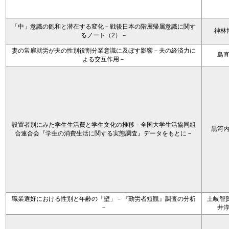
「中」意識の飽和と潜在する変化－戦後日本の階層帰属意識に関す
神林
るノート（2）－
妻の常雇就労が夫の性別役割分業意識に及ぼす影響－夫の経済力に
島
よる交互作用－
設置者別にみた学生生活費と学生文化の推移－全国大学生活協同組
黒河
合連合会『学生の消費生活に関する実態調査』データをもとに－
職業選好における性別と年齢の「壁」－『勤労者短観』調査の分析
土岐智賀
－
井