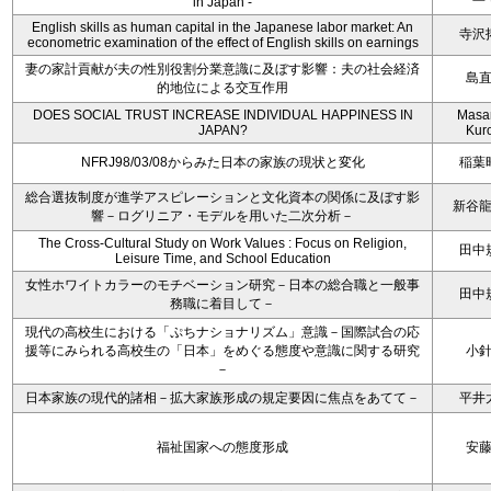
in Japan -
English skills as human capital in the Japanese labor market: An
寺沢
econometric examination of the effect of English skills on earnings
妻の家計貢献が夫の性別役割分業意識に及ぼす影響：夫の社会経済
島
的地位による交互作用
DOES SOCIAL TRUST INCREASE INDIVIDUAL HAPPINESS IN
Masa
JAPAN?
Kur
NFRJ98/03/08からみた日本の家族の現状と変化
稲葉
総合選抜制度が進学アスピレーションと文化資本の関係に及ぼす影
新谷
響－ログリニア・モデルを用いた二次分析－
The Cross-Cultural Study on Work Values : Focus on Religion,
田中
Leisure Time, and School Education
女性ホワイトカラーのモチベーション研究－日本の総合職と一般事
田中
務職に着目して－
現代の高校生における「ぷちナショナリズム」意識－国際試合の応
援等にみられる高校生の「日本」をめぐる態度や意識に関する研究
小
－
日本家族の現代的諸相－拡大家族形成の規定要因に焦点をあてて－
平井
福祉国家への態度形成
安