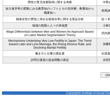
男性の育児休業取得に関する考察
中野
短大進学率の変動にみる教育知のシフトとその支持層：教養知から
長尾
職業知へ
独身女性の男性に求める留保水準に関する実証分析
佐々
地域の貧困と人々の幸福度
小林
Wage Differentials between Men and Women An Approach Based
武内
on Labor Market Segmentation Theory
Mechanisms Underlying Very Low Fertility in Japan: The Trend
加藤
toward Later and Less Marriage, the Rising Divorce Rate, and
Declining Marital Fertility
働き方と仕事の満足度
石原
訪問介護員の賃金関数の推定
吉田
Copyright© Institute of Social Sci