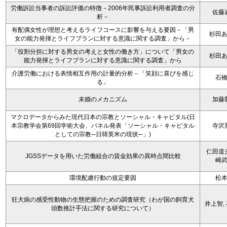
労働訴訟当事者の訴訟評価の特徴－2006年民事訴訟利用者調査の分
佐藤
析－
有配偶女性が理想と考えるライフコースに影響を与える要因－「男
杉田
女の能力発揮とライフプランに対する意識に関する調査」から－
「役割分担に対する男女の考えと女性の働き方」について「男女の
杉田
能力発揮とライフブランに対する意識に関する調査」から
介護労働における表情相互作用の計量的分析－「笑顔に喜びを感じ
石
る」
未婚のメカニズム
加藤
マクロデータからみた現代日本の宗教とソーシャル・キャピタル(日
本宗教学会第69回学術大会、パネル発表「ソーシャル・キャピタル
寺沢
としての宗教─日韓英米の現状─」)
仁田道
JGSSデータを用いた労働組合の賃金効果の異時点間比較
崎
環境配慮行動の規定要因
松
狂犬病の感受性動物の生態把握のための調査研究（わが国の飼育犬
井上智,
頭数推計手法に関する研究について）