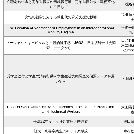
在職老齢年金と定年退職者の再就職行動－定年退職前後の職種変化
梶谷
に注目して－
福田順,
女性の就労に対する親世代の育児支援の影響
平野一朗
The Location of Nonstandard Employment in an Intergenerational
Mobility Regime
丸
日比野由
ソーシャル・キャピタルと主観的健康感－JGSS（日本版総合社会調
木二郎,
査）データから－
弘,中
奨学金給付と学生の消費行動－学生生活実態調査の個票データを用
下山朗,
いて－
Effect of Work Values on Work Outcomes : Focusing on Production
大薗陽子
aｎd Technical Workers
平成22年度 女性起業家実態調査
嶋田
短大・高専卒業生のキャリア形成
寺村