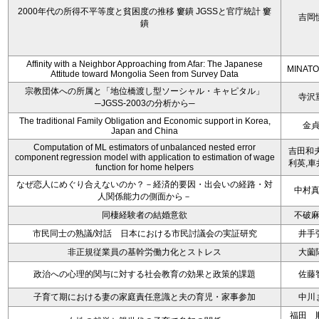
2000年代の所得不平等度と貧困度の推移 窶鐀 JGSSと官庁統計 窶
吉岡
鐀
Affinity with a Neighbor Approaching from Afar: The Japanese
MINATO
Attitude toward Mongolia Seen from Survey Data
宗教団体への所属と「地位橋渡し型ソーシャル・キャピタル」
寺沢
─JGSS-2003の分析から─
The traditional Family Obligation and Economic support in Korea,
金
Japan and China
Computation of ML estimators of unbalanced nested error
吉田和夫
component regression model with application to estimation of wage
利英,車
function for home helpers
なぜ恋人にめぐり合えないのか？－経済的要因・出会いの経路・対
中村
人関係能力の側面から－
同棲経験者の結婚意欲
不破
市民同士の熟議/対話 日本における市民討議会の実証研究
井手
非正規従業員の基幹労働力化とストレス
大薗
政治への心理的関与に対する社会教育の効果と政策的課題
佐藤
子育て期における妻の家庭責任意識と夫の育児・家事参加
中川
福田 