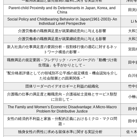
一般用医薬品と販売規制の緩和に関する実証分析
澤野
Parent-child Proximity and its Determinants in Japan, Korea, and
田渕
China
Social Policy and Childbearing Behavior in Japan(1961-2003)- An
Li 
Individual Level Perspective
介護労働者の職務満足度が就業継続意向に与える影響
大和
介護労働者の職務満足度が就業継続意向に与える影響
大和
新入社員の仕事満足度の要因分析－役割移行後の適応に対するネッ
宮田
トワーク構造の影響－
職務満足の規定要因－フレデリック・ハーズバーグの「動機づけ衛
田中
生理論」を手がかりとして－
"配分格差評価としての領域別不公平感の規定構造－機会認知を介し
白川
た社会階層との因果関係－"
団体リーダーのイデオロギーと利益の組織化
竹中
介護職の仕事の満足度と離職意向－介護福祉士資格とサービス類型
小檜
に注目して－
The Family and Women’s Economic Disadvantage: A Micro-Macro
田中
Problem for Distributive Justice
女性の経済的不利益と家族－分配的正義におけるミクロ・マクロ問
田中
題－
独身女性の男性に求める留保水準に関する実証分析
佐々