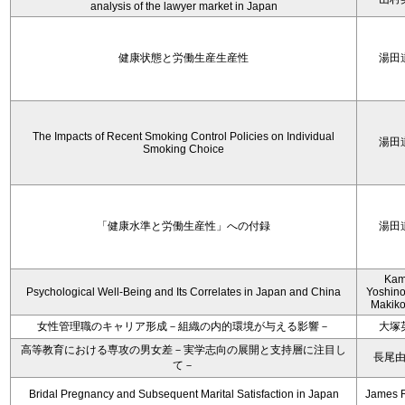
analysis of the lawyer market in Japan
健康状態と労働生産生産性
湯田
The Impacts of Recent Smoking Control Policies on Individual
湯田
Smoking Choice
「健康水準と労働生産性」への付録
湯田
Kam
Psychological Well-Being and Its Correlates in Japan and China
Yoshino
Makiko
女性管理職のキャリア形成－組織の内的環境が与える影響－
大塚
高等教育における専攻の男女差－実学志向の展開と支持層に注目し
長尾
て－
Bridal Pregnancy and Subsequent Marital Satisfaction in Japan
James 