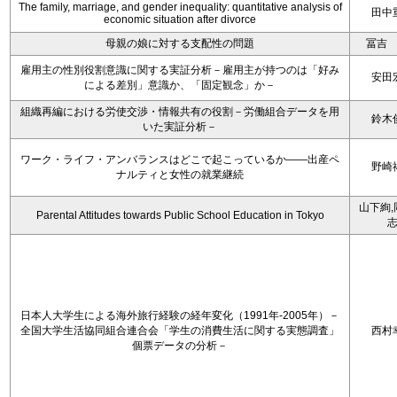
The family, marriage, and gender inequality: quantitative analysis of
田中
economic situation after divorce
母親の娘に対する支配性の問題
冨吉
雇用主の性別役割意識に関する実証分析－雇用主が持つのは「好み
安田
による差別」意識か、「固定観念」か－
組織再編における労使交渉・情報共有の役割－労働組合データを用
鈴木
いた実証分析－
ワーク・ライフ・アンバランスはどこで起こっているか――出産ペ
野崎
ナルティと女性の就業継続
山下絢,
Parental Attitudes towards Public School Education in Tokyo
日本人大学生による海外旅行経験の経年変化（1991年-2005年）－
全国大学生活協同組合連合会「学生の消費生活に関する実態調査」
西村
個票データの分析－