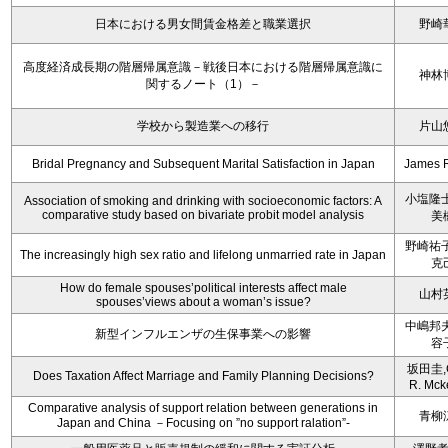
日本における男女間賃金格差と職業選択
野崎
高度経済成長期の階層帰属意識－戦後日本における階層帰属意識に
神林
関するノート（1）－
学校から製造業への移行
片山
Bridal Pregnancy and Subsequent Marital Satisfaction in Japan
James 
小塩隆士
Association of smoking and drinking with socioeconomic factors: A
comparative study based on bivariate probit model analysis
美
野崎祐子
The increasingly high sex ratio and lifelong unmarried rate in Japan
克
How do female spouses’political interests affect male
山村
spouses’views about a woman’s issue?
中嶋邦夫
新型インフルエンザの生保事業への影響
容
坂田圭,C
Does Taxation Affect Marriage and Family Planning Decisions?
R. Mck
Comparative analysis of support relation between generations in
青柳
Japan and China －Focusing on ”no support ralation”-