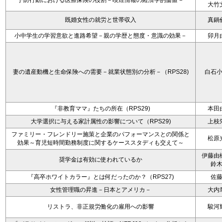
予防行動における医療保険の役割－喫煙情報の経済学的価値－
大竹
既婚女性の就労と世帯収入
真鍋
小中学生の学習意欲と進路希望－親の学歴と態度・意識の効果－
卯月
妻の遺産動機と生命保険への需要－就業状態別の分析－（RPS28)
白石
『非教育ママ』たちの所在（RPS29)
本田
大学選択に与える家計属性の影響について（RPS29)
上枝
ファミリー・フレンドリー施策と企業のパフォーマンスとの関係と
松原
効果～育児短時間勤務制度に関するケーススタディも交えて～
伊藤由
奨学金は有効に使われているか
鈴
『高卒ホワイトカラー』とは何だったのか？（RPS27)
佐
女性管理職の昇進－日本とアメリカ－
大内
リストラ、非正規労働化の雇用への影響
駿河