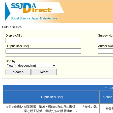
Output Search
Display All：
Survey N
Output Title(Title)：
Author N
Sort by:
− Lis
Output Title(Title)
Author
女性の階層と就業選択－階層と戦略の自由度の関係－：『女性の就
松田
業と親子関係－母親たちの階層戦略－』