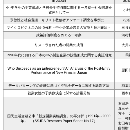
in Japan
Schu
小･中学生の学業成績と学校外学習時間に関する一考察―社会階層を
小
媒体として―
宗教性と社会意識－キリスト教信者アンケート調査を事例に－
松
マイクロビジネスの経済分析－中小企業経営者の実態と雇用創出－
三谷
政策評価制度をめぐる一考察
河村
リストラされた者の開業の成否
大井
1990年代における日本の中小製造企業の技能形成に関する実証研究
馬
Who Succeeds as an Entrepreneur? An Analysis of the Post-Entry
原田
Performance of New Firms in Japan
データパターン間の距離に基づく不完全データに関する診断方法
稲葉
就業女性の子供数決定に関する計量分析
西本
石田浩
真三子
方子 
国民生活金融公庫「新規開業実態調査」の再分析（1991年～2000
一 
年） （SSJDA Research Paper Series No.17）
玄田有
藤博樹