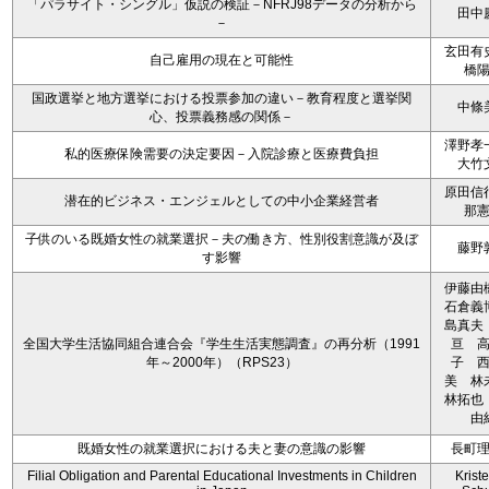
「パラサイト・シングル」仮説の検証－NFRJ98データの分析から
田中
－
玄田有
自己雇用の現在と可能性
橋
国政選挙と地方選挙における投票参加の違い－教育程度と選挙関
中條
心、投票義務感の関係－
澤野孝
私的医療保険需要の決定要因－入院診療と医療費負担
大竹
原田信
潜在的ビジネス・エンジェルとしての中小企業経営者
那
子供のいる既婚女性の就業選択－夫の働き方、性別役割意識が及ぼ
藤野
す影響
伊藤
石倉義
島真夫
全国大学生活協同組合連合会『学生生活実態調査』の再分析（1991
亘 
年～2000年）（RPS23）
子 
美 
林拓也
由
既婚女性の就業選択における夫と妻の意識の影響
長町
Filial Obligation and Parental Educational Investments in Children
Kriste