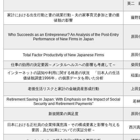
英二 
家計における出生行動と妻の就業行動－夫の家事育児参加と妻の価
藤野
値観の影響
Who Succeeds as an Entrepreneur? An Analysis of the Post-Entry
原田
Performance of New Firms in Japan
原田
Total Factor Productivity of New Japanese Firms
仕事の効用の決定要因～メンタルへルスへの影響も考慮して～
柴田
インターネットの認知や利用に関する格差の状況 「日本人の生活
稲葉
価値観調査1996年」の個票データを用いた分析
老後生活リスクと家計の金融資産形成行動
上田
Retirement Saving in Japan: With Emphasis on the Impact of Social
若
Security and Retirement Payments”
新規開業の満足度
原田
日本における正社員の企業帰属意識－その構成要素と影響を与える
西川
要因，及び結果についての実証分析－