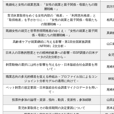
晩婚化と女性の就業意識：『女性の就業と親子関係－母親たちの階
四方
層戦略－』
育児休業取得をめぐる女性内部の「格差」－「利用意向格差」と
「取得格差」を手がかりに－：『女性の就業と親子関係－母親たち
相馬
の階層戦略－』
既婚女性の就労と世帯所得間格差のゆくえ：『女性の就業と親子関
真鍋
係－母親たちの階層戦略－』
高齢者ケアが就業継続に与える影響－第1回全国家族調査
山口
（NFR98）2次分析－
日本人の宗教的態度とその精神的健康への影響－ISSP調査の日米デ
金
ータの2次分析から－
飼育動物の選択には何が影響を与えるか－日本版総合社会調査を用
尾崎
いて－
職業志向の多元的構造を捉える枠組み－プロファイル法によるコン
林
ジョイント分析モデルの適用に向けて－
ペット飼育の規定要因－日本版総合社会調査マイクロデータを用い
尾崎
て－
投票外参加の論理－資源，指向，動員，党派性，参加経験
山田
育児休業取得とその取得期間の決定要因について
西本