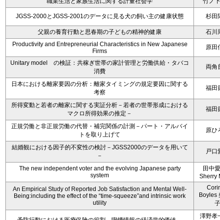
職業生活と家族生活に関する計量社会学
竹ノ
JGSS-2000とJGSS-2001のデータに見る犬の飼い主の健康状態
杉田
父親の養育行動と思春期の子どもの精神的健康
石川
Productivity and Entrepreneurial Characteristics in New Japanese
原田
Firms
Unitary model の検証：共稼ぎ世帯の家計管理と労働供給・タバコ
両角
消費
日本における離家要因の分析：離家タイミングの規定要因に関する
福田
考察
所得変動と若者の離家に関する実証分析－若者の世帯形成における
福田
マクロ所得効果の推定－
正規労働と非正規労働の代替・補完関係の計測－パート・アルバイ
原ひ
トを取り上げて
結婚観における因子的不変性の検討－JGSS2000のデータを用いて
戸口
－
The new independent voter and the evolving Japanese party
田中
system
Sherry 
Cori
An Empirical Study of Reported Job Satisfaction and Mental Well-
Boyle
Being:including the effect of the “time-squeeze”and intrinsic work
utility
澤野孝