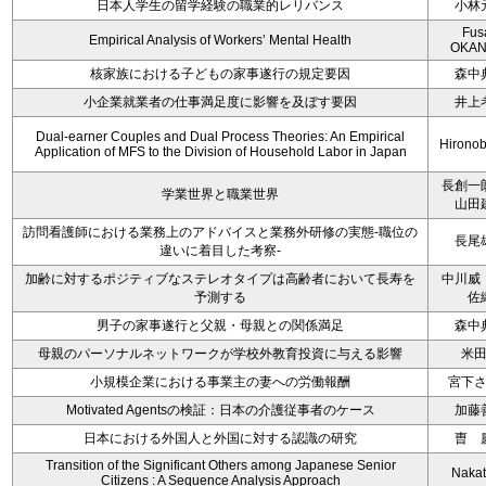
日本人学生の留学経験の職業的レリバンス
小林
Fus
Empirical Analysis of Workers’ Mental Health
OKAN
核家族における子どもの家事遂行の規定要因
森中
小企業就業者の仕事満足度に影響を及ぼす要因
井上
Dual-earner Couples and Dual Process Theories: An Empirical
Hironob
Application of MFS to the Division of Household Labor in Japan
長創一
学業世界と職業世界
山田
訪問看護師における業務上のアドバイスと業務外研修の実態-職位の
長尾
違いに着目した考察-
加齢に対するポジティブなステレオタイプは高齢者において長寿を
中川威
予測する
佐
男子の家事遂行と父親・母親との関係満足
森中
母親のパーソナルネットワークが学校外教育投資に与える影響
米
小規模企業における事業主の妻への労働報酬
宮下
Motivated Agentsの検証：日本の介護従事者のケース
加藤
日本における外国人と外国に対する認識の研究
曺 
Transition of the Significant Others among Japanese Senior
Nakata
Citizens : A Sequence Analysis Approach