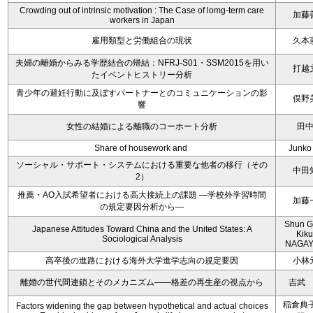
Crowding out of intrinsic motivation : The Case of lomg-term care
加藤
workers in Japan
雇用類型と労働組合の現状
久本
夫婦の離婚からみる学歴結合の帰結：NFRJ-S01・SSM2015を用い
打越
たイベントヒストリー分析
青少年の避妊行動に及ぼすパートナーとのコミュニケーションの影
俣野
響
女性の結婚による離職のコーホート分析
田
Share of housework and
Junko
ソーシャル・サポート・システムにおける重要な他者の移行（その
中田
2）
推薦・AO入試希望者における高大接続上の課題 ―学校外学習時間
加藤
の規定要因分析から―
Shun 
Japanese Attitudes Toward China and the United States: A
Kik
Sociological Analysis
NAGAY
高卒後の進路における海外大学進学志向の規定要因
小林
離婚の世代間連鎖とそのメカニズム――格差の再生産の視点から
吉武
稲倉典子
Factors widening the gap between hypothetical and actual choices