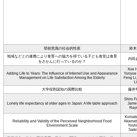
登校意識の社会的性差
鈴木
地域などとの連携により食育への協力を得ている子ども食堂は食育
内田
をさかんに行っているのか？
Xue 
Adding Life to Years: The Influence of Internet Use and Appearance
Yunyue
Management on Life Satisfaction Among the Elderly
Feng Li
Li
大学役割認知の国際比較
藤井
Shiro F
Lonely life expectancy at older ages in Japan: A life table approach
Jame
Ray
Komats
Reliability and Validity of the Perceived Neighborhood Food
Akamats
Environment Scale
Yoshii
Saiki