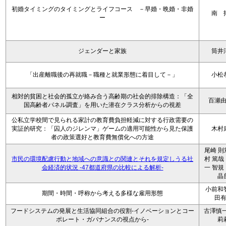
初婚タイミングのタイミングとライフコース －早婚・晩婚・非婚
南 
ー
ジェンダーと家族
筒井
「出産離職後の再就職－職種と就業形態に着目して－」
小松
相対的貧困と社会的孤立が絡み合う高齢期の社会的排除構造：「全
百瀬
国高齢者パネル調査」を用いた潜在クラス分析からの視差
公私立学校間で見られる家計の教育費負担軽減に対する行政需要の
実証的研究：「囚人のジレンマ」ゲームの適用可能性から見た保護
木村
者の政策選好と教育費無償化への方途
尾崎 則
市民の環境配慮行動と地域への意識との関連とそれを規定しうる社
村 篤哉
会経済的状況 -47都道府県の比較による解析-
一 智規
晶
小前和
期間・時間・呼称から考える多様な雇用形態
田
フードシステムの発展と生活協同組合の役割-イノベーションとコー
古澤慎一
ポレート・ガバナンスの視点から-
莉