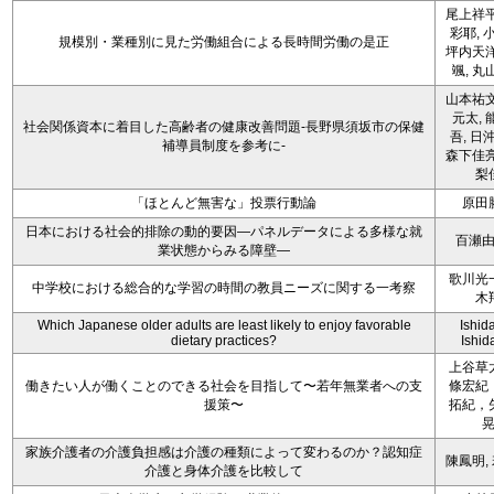
尾上祥平
彩耶, 
規模別・業種別に見た労働組合による長時間労働の是正
坪内天洋
颯, 丸
山本祐文
元太, 
社会関係資本に着目した高齢者の健康改善問題-長野県須坂市の保健
吾, 日
補導員制度を参考に-
森下佳亮
梨
「ほとんど無害な」投票行動論
原田
日本における社会的排除の動的要因―パネルデータによる多様な就
百瀬
業状態からみる障壁―
歌川光
中学校における総合的な学習の時間の教員ニーズに関する一考察
木
Which Japanese older adults are least likely to enjoy favorable
Ishida
dietary practices?
Ishida
上谷草
働きたい人が働くことのできる社会を目指して〜若年無業者への支
條宏紀
援策〜
拓紀，
家族介護者の介護負担感は介護の種類によって変わるのか？認知症
陳鳳明,
介護と身体介護を比較して