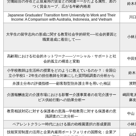
労働組合の存在と正規雇用の賃金との関連ーーかたよる属性、差の
鈴木
つく賃金カーブ、広がる年齢内格差
Japanese Graduates' Transition form University to Work and Their
川
Income: A Comparison with Australia, Indonesia, and Vietnam
大学生の留学志向の形成に関する教育社会学的研究──社会的要因と
小林
職業達成に着目して──
高齢期における社会的ネットワーク――ソーシャル・サポートと社
中田
会的孤立の構造と変動
小学校教師は生活科の授業をどのように教えているのか？：全国公
鈴木
立小学校1・2年生の担任教師を対象にした質問紙調査の分析から
弁護士分布の評価指標――顧客類型別弁護士率を用いた検証
濱
介護報酬改定の介護市場における影響ー介護事業者の在宅介護サー
嶋田竜太
ビス供給行動への効果分析ー
麻
教育相談対応に対する保護者の意識—学校教育に対する保護者の意
中山
識調査の二次分析—
ペアレントクラシー時代における親の幼稚園選択の形成要因
小林
技能実習制度の活用と企業内雇用ポートフォリオの国際化：企業ア
山