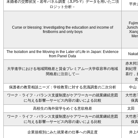
未婚者の交際状況－若年パネル調査（JLPS-Y）データを用いた二項
平井
ロジット分析－
Fujim
Curse or blessing: Investigating the education and income of
Junich
firstborns and only boys
Xian
Me
The Isolation and the Moving in the Later of Life in Japan: Evidence
Nakata
from Panel Data
赤木邦
大学進学における地域間格差と賃金プレミアム―大学収容率の地域
刺紀理
間格差に注目して―
喜行，
保護者の教育相談ニーズ：学校教育に対する意識調査の二次分析
中山
ワーク・ライフ・バランス支援制度がケアワーカーの就業継続意図
大竹恵
に与える影響―サービス内容の違いによる比較
保
高校生の海外留学をめぐる意欲格差
太田
ワーク・ライフ・バランス支援制度がケアワーカーの就業継続意図
大竹恵
に与える影響―サービス内容の違いによる比較
保
企業規模別にみた就業者の仕事への満足度
井上