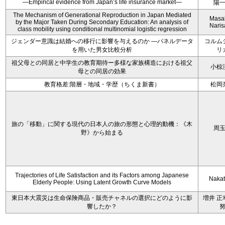
—Empirical evidence from Japan’s life insurance market—
陽
The Mechanism of Generational Reproduction in Japan Mediated
Masa
by the Major Taken During Secondary Education: An analysis of
Nari
class mobility using conditional multinomial logistic regression
ジェンダー意識は結婚への移行に影響を与えるのか ―パネルデータ
コルム
を用いた男女比較分析
リ
祖父母との同居と中学生の教育期待ー多様な家族構造における祖父
小椋
母との同居の効果
教育格差:階層・地域・学歴（ちくま新書）
松岡
旅の「移動」に関する現代の日本人の旅の形態と心理的動機：《木
周
野》から始まる
Trajectories of Life Satisfaction and its Factors among Japanese
Nakata
Elderly People: Using Latent Growth Curve Models
東日本大震災は生命保険商品・販売チャネルの選択にどのように影
増井 正
響したか？