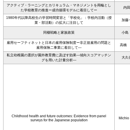
アクティブ・ラーニングとカリキュラム・マネジメントを両輪とし
内
た学校教育の推進ー成功循環モデルに着目してー
1980年代以降高校生の学習時間変容と「学校化」：学校内活動（授
加藤
業・部活動）の拡大に注目して
同棲戦略と家族政策
小島
雇用セーフティネットと日本の雇用保険制度ー非正規雇用の問題と
高橋
雇用保険二事業に着目して―
私立幼稚園の選択が園外教育費に及ぼす効果―傾向スコアマッチン
大久
グを用いた計量分析―
Childhood health and future outcomes: Evidence from panel
Michio
surveys for the Japanese population