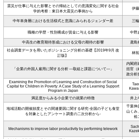
震災が仕事に与えた影響とその帰結としての意識変化に関する社会
伊
学的考察：東日本大震災の事例から
中年単身層における生活様式と意識にみられるジェンダー差
三
職種の学歴・性別構成が賃金に与える影響
中野
中高生の教育期待形成における父母の期待の影響
鳶島
社会調査データを用いたポジショニング分析の基礎【2019年9月 改
林
訂版】
内閣府
「企業の外国人雇用に関する分析 ―取組と課題について―」
括官（
政分析
Examining the Promotion of Learning and Construction of Social
Tae
Capital for Children in Poverty: A Case Study of a Learning Support
Kawa
Program in Japan
満足度からみる小企業での就業の特徴
井上
千葉伸
地域活動の開催頻度とその関連要因に関する研究-全国の子ども食堂
山くみ
を対象としたアンケート調査の二次分析から-
裕
Sach
Mechanisms to improve labor productivity by performing telework
Kaze