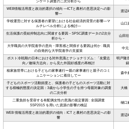
ンケート調査の二次分析から
WEB情報活用度と政治的選択の傾向 ―ICTと農村の意思決定への影
渡辺
響―
学校運営に対する保護者の要望における社会経済的背景の影響―マ
山口
ルチレベル分析による検討―
生活保護の受給抑制志向に関連する要因－SPSC調査データの2次分
山田
析から－
大学職員の大学院進学の意向・障害感と関係する要因は何か : 職員
中元
の自発的な大学院進学の支援策
ポスト冷戦期の日本における対外意識とナショナリズム : 「友愛志
明戸隆浩
向／敵味方志向」から見た外国好感度の再検討
核家族世帯における子どもの家事遂行ー親の家事遂行と親子のコミ
森中
ュニケーションに着目してー
子どものスポーツ活動頻度と、保護者の子どものスポーツ活動に対
する積極的態度の決定因：3歳から小学生の子を持つ母親対象の調査
大橋
の二次分析
二重負担を受容する有配偶女性の意識の規定要因 : 全国調査
樋口
SSP2015 を用いた資源の影響の検証
WEB 情報活用度と政治的選択の傾向：ICT と農村の意思決定への影
渡辺
響