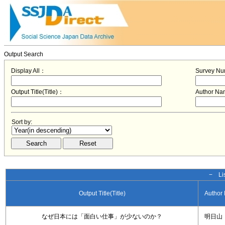
Output Search
Display All：
Survey N
Output Title(Title)：
Author N
Sort by:
− Lis
Output Title(Title)
Author
なぜ日本には「面白い仕事」が少ないのか？
明日山