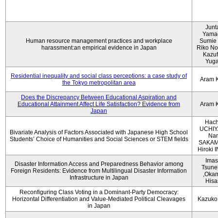
Junt
Yama
Human resource management practices and workplace
Sumie 
harassment:an empirical evidence in Japan
Riko No
Kazu
Yug
Residential inequality and social class perceptions: a case study of
Aram 
the Tokyo metropolitan area
Does the Discrepancy Between Educational Aspiration and
Educational Attainment Affect Life Satisfaction? Evidence from
Aram 
Japan
Hach
UCHIY
Bivariate Analysis of Factors Associated with Japanese High School
Na
Students’ Choice of Humanities and Social Sciences or STEM fields
SAKAM
Hiroki
Imas
Disaster Information Access and Preparedness Behavior among
Tsune
Foreign Residents: Evidence from Multilingual Disaster Information
,Oka
Infrastructure in Japan
Hisa
Reconfiguring Class Voting in a Dominant-Party Democracy:
Horizontal Differentiation and Value-Mediated Political Cleavages
Kazuko
in Japan