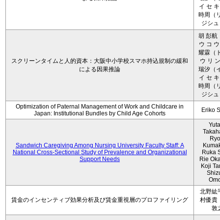
イ セ キ
時周（リ
ジシュ 
胡 彭航
ウ コ ウ
耀霖（ト
スクリーンタイムと人的資本：大阪中小学校スマホ持込規制の緩和
ウ リ ン
による因果推論
瑞汐（イ
イ セ キ
時周（リ
ジシュ 
Optimization of Paternal Management of Work and Childcare in
Eriko 
Japan: Institutional Bundles by Child Age Cohorts
Yut
Takah
Ryo
Sandwich Caregiving Among Nursing University Faculty Staff: A
Kumak
National Cross-Sectional Study of Prevalence and Organizational
Ruka S
Support Needs
Rie Ok
Koji T
Shiz
Omo
北野紘
賃金のインセンティブ効果分析及び賃金重視層のプロファイリング
村優貴
敦