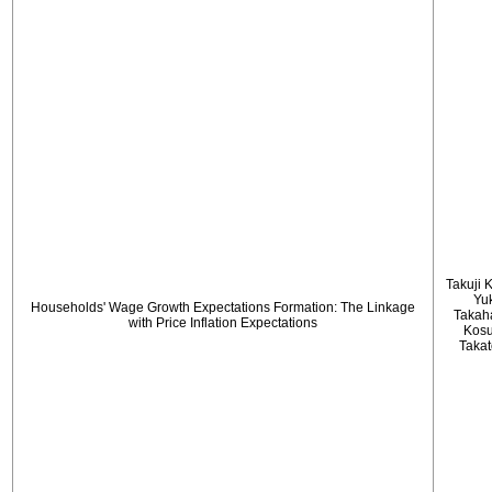
Takuji 
Yu
Households' Wage Growth Expectations Formation: The Linkage
Takah
with Price Inflation Expectations
Kos
Taka