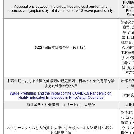
K Oga
Associations between individual housing cost burden and
Shimat
depressive symptoms by relative income: A 13-wave panel study
Endo
Suz
熊谷亮丸
慶司, 
平, 久
郎, 山口
林若葉,
第227回日本経済予測（改訂版）
久, 畑
中村華奈
リング安
井希祐,
陽, 是
平石
中高年期における主観的健康観の規定要因：日本の社会的背景を踏
岩瀬裕三
まえた性別層別分析
川
Wage Premiums and the Impact of the COVID‑19 Pandemic on
武内
Highly Educated Employees in Nine Asian Countries
海外留学と社会階層―エリートか、大衆か
太田
胡 彭航
ウ コ ウ
耀霖（ト
スクリーンタイムと人的資本:大阪中小学校スマホ持込規制の緩和に
ウ リ ン
よる因果推論
瑞汐（イ