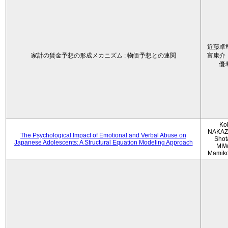
近藤卓
家計の賃金予想の形成メカニズム : 物価予想との連関
富康介
優
Ko
NAKAZ
The Psychological Impact of Emotional and Verbal Abuse on
Shot
Japanese Adolescents: A Structural Equation Modeling Approach
MIW
Mamik