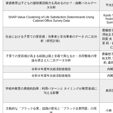
家庭教育は子どもの援助要請能力を高めるのか？：縦断パネルデー
平光
タ分析
Kyoto 
SHAP-Value Clustering of Life Satisfaction Determinants Using
Yoshi
Cabinet Office Survey Data
Sui
齋藤慈子
澤祐太 
社会における子育ての受容感：当事者と非当事者のデータ の二次分
田梨 央
析（研究計画）
茉 莉・
齋藤慈子
子育ての受容感が高まる経路は親と非親で異なるか：共同繁殖の理
祐太郎,
論を踏まえた二次データ分析
莉, 森
令和８年度年次経済財政報告
内
令和８年度年次経済財政報告
内
学校外教育の累積的効果：利用パターンと タイミングが教育達成に
眞田
与える影響
主観的な「ブラック企業」認識の変化と「ブラック企業問題」の現
小林
状