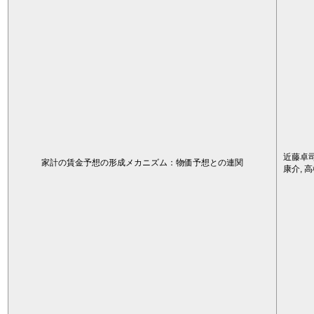
近藤卓司
家計の賃金予想の形成メカニズム：物価予想との連関
康介, 