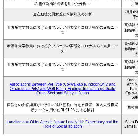
の無作為抽出調査を用いた分析 ―
川
増井正
遺産動機の男女差と保険加入の分析
宇
高橋裕太
看護系大学教員におけるダブルケアの実態とコロナ禍での支援ニー
藤瑠華,
ズ
高橋裕太
看護系大学教員におけるダブルケアの実態とコロナ禍での支援ニー
藤瑠華,
ズ
高橋裕太
看護系大学教員におけるダブルケアの実態とコロナ禍での支援ニー
藤瑠華,
ズ
Kaori 
Associations Between Pet Type (Co-Walkable, Indoor-Only, and
Anri M
Ornamental Pets) and Well-Being: Findings from a Large-Scale
Kaz
Cross-Sectional Study in Japan
Ogawa,
Sat
両親との会話頻度が中学生の進路意欲に与える影響：国内大規模縦
西村
断データを用いたRI-CLPMによる検討
Loneliness at Older Ages in Japan: Lonely Life Expectancy and the
Shiro F
Role of Social Isolation
James 