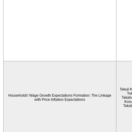
Takuji 
Yu
Households' Wage Growth Expectations Formation: The Linkage
Takah
with Price Inflation Expectations
Kos
Taka