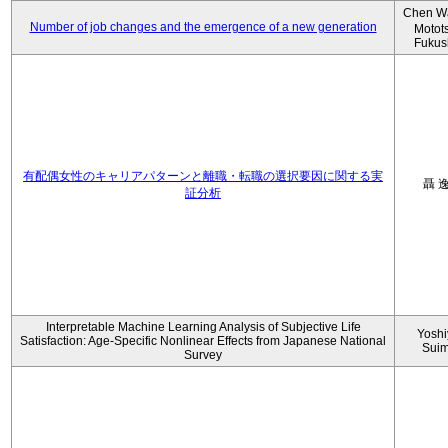
Chen W
Number of job changes and the emergence of a new generation
Motot
Fukus
有配偶女性のキャリアパターンと離職・転職の選択要因に関する実
聶 
証分析
Interpretable Machine Learning Analysis of Subjective Life
Yoshi
Satisfaction: Age-Specific Nonlinear Effects from Japanese National
Sui
Survey