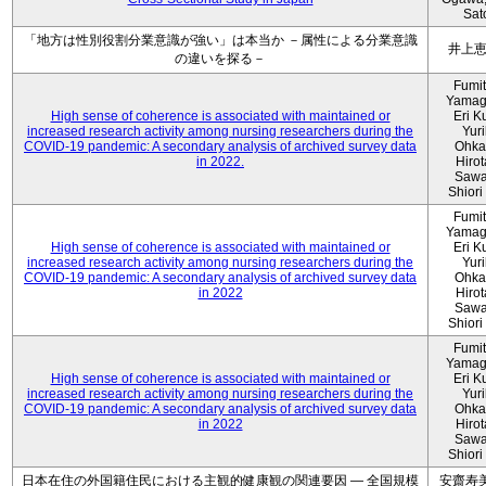
Sat
「地方は性別役割分業意識が強い」は本当か －属性による分業意識
井上
の違いを探る－
Fumi
Yamag
High sense of coherence is associated with maintained or
Eri K
increased research activity among nursing researchers during the
Yur
COVID-19 pandemic: A secondary analysis of archived survey data
Ohka
in 2022.
Hiro
Sawa
Shiori 
Fumi
Yamag
High sense of coherence is associated with maintained or
Eri K
increased research activity among nursing researchers during the
Yur
COVID-19 pandemic: A secondary analysis of archived survey data
Ohka
in 2022
Hiro
Sawa
Shiori 
Fumi
Yamag
High sense of coherence is associated with maintained or
Eri K
increased research activity among nursing researchers during the
Yur
COVID-19 pandemic: A secondary analysis of archived survey data
Ohka
in 2022
Hiro
Sawa
Shiori 
日本在住の外国籍住民における主観的健康観の関連要因 ― 全国規模
安齋寿美