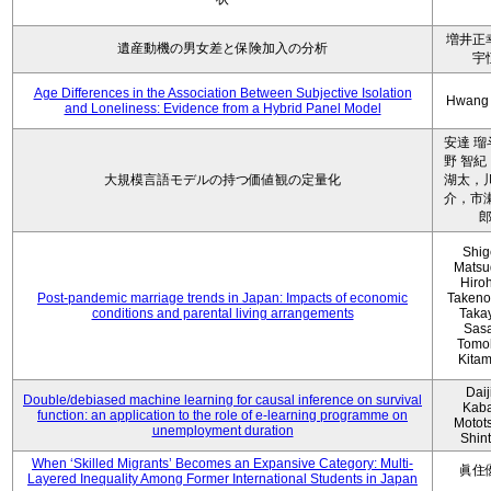
増井正
遺産動機の男女差と保険加入の分析
宇
Age Differences in the Association Between Subjective Isolation
Hwang
and Loneliness: Evidence from a Hybrid Panel Model
安達 瑠
野 智紀
大規模言語モデルの持つ価値観の定量化
湖太，川
介，市瀬
Shig
Matsu
Hiro
Post-pandemic marriage trends in Japan: Impacts of economic
Takeno
conditions and parental living arrangements
Taka
Sasa
Tomo
Kita
Daij
Double/debiased machine learning for causal inference on survival
Kaba
function: an application to the role of e-learning programme on
Motot
unemployment duration
Shin
When ‘Skilled Migrants’ Becomes an Expansive Category: Multi-
眞住
Layered Inequality Among Former International Students in Japan