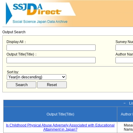
Output Search
Display All：
Survey N
Output Title(Title)：
Author N
Sort by:
− Lis
Output Title(Title)
Author
Is Childhood Physical Abuse Adversely Associated with Educational
Masa
Attainment in Japan?
Nari