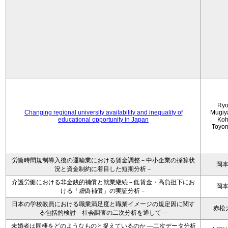
Ryo
Changing regional university availability and inequality of
Mugiy
educational opportunity in Japan
Koh
Toyo
労働時間規制導入後の運輸業における賃金調整－中小企業の採算状
岡
況と資金制約に着目した短期分析－
介護労働における非金銭的補償と就業継続－低賃金・高負担下にお
岡
ける「虚偽補償」の実証分析－
日本の学校教員における職業満足度と職業イメージの規定因に関す
赤松
る包括的検討―社会調査の二次分析を通して―
未婚者は同棲をどのようなものと捉えているのか —二次データ分析