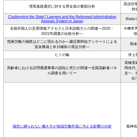
高須百華
理系進路選択に対する男女差の要因分析
幹
Challenging the State? Lawyers and the Reformed Administrative
Rieko
Appeals System in Japan
在留外国人の災害情報アクセスと日本語能力との関連―2020・
今﨑常秀
2022年調査の比較分析―
危険労働の補償はどこに現れるのか―建設業時短アンケートによる
岡
賃金構成と休日確保の実証分析―
ヒトの輪
井上
髙橋実
高齢者における訪問看護事業の認知と死亡の関連ー全国高齢者パネ
岡佳代
ル調査を用いてー
圭一、
紀
場所に縛られない働き方が地域労働市場に与える影響の分析
風神