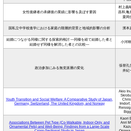
村上義昭
女性後継者の承継後の業績に影響を及ぼす要因
昌和,亀
栗岡
国私立中学校進学における家庭の階層的背景と地域的影響の分析
濱本
結婚につながる同棲に関する探索的検討 ―同棲を経て結婚した者と
小河
結婚せず同棲を解消した者との比較―
張替孔
政治参加にみる無党派層の変化
井紀
Akio Inu
Skrob
Youth Transition and Social Welfare: A Comparative Study of Japan,
Chris
Germany, Switzerland, The United Kingdom, and Norway
Imdorf, 
Reissig
Bigg
Kaori 
Associations Between Pet Type (Co-Walkable, Indoor-Only, and
Anri M
Ornamental Pets) and Well-Being: Findings from a Large-Scale
Kaz
Cross-Sectional Study in Japan
Ogawa,