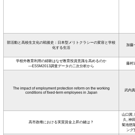
部活動と高校生文化の戦後史：日本型メリトクラシーの変容と学校
加藤
化する生活
学校外教育利用の経験はなぜ教育投資意識を高めるのか
藤村
―ESSM2013調査データの二次分析から
The impact of employment protection reform on the working
武内
conditions of fixed-term employees in Japan
山口茜,
久, 神
高市政権における実質賃金上昇の鍵は？
菊池慈陽
ング