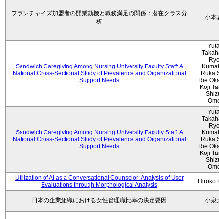
フランチャイズ加盟者の開業動機と職務満足の関係：潜在クラス分
小本
析
Yut
Takah
Ryo
Sandwich Caregiving Among Nursing University Faculty Staff: A
Kumak
National Cross-Sectional Study of Prevalence and Organizational
Ruka S
Support Needs
Rie Ok
Koji T
Shiz
Omo
Yut
Takah
Ryo
Sandwich Caregiving Among Nursing University Faculty Staff: A
Kumak
National Cross-Sectional Study of Prevalence and Organizational
Ruka S
Support Needs
Rie Ok
Koji T
Shiz
Omo
Utilization of AI as a Conversational Counselor: Analysis of User
Hiroko
Evaluations through Morphological Analysis
日本の企業組織における女性管理職比率の決定要因
小泉