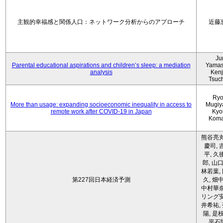
主観的幸福感と関係人口：ネットワーク分析からのアプローチ
近藤
Ju
Parental educational aspirations and children’s sleep: a mediation
Yamas
analysis
Kenji
Tsuc
Ryo
More than usage: expanding socioeconomic inequality in access to
Mugiy
remote work after COVID-19 in Japan
Kyo
Koma
熊谷亮丸
慶司, 
平, 久
郎, 山口
林若葉,
第227回日本経済予測
久, 畑
中村華奈
リング安
井希祐,
陽, 是
平石