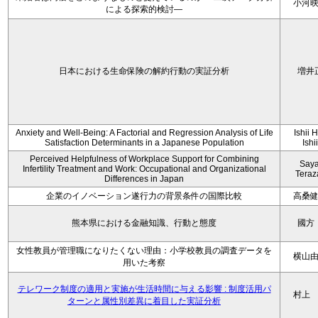
小河
による探索的検討—
日本における生命保険の解約行動の実証分析
増井
Anxiety and Well-Being: A Factorial and Regression Analysis of Life
Ishii 
Satisfaction Determinants in a Japanese Population
Ishi
Perceived Helpfulness of Workplace Support for Combining
Say
Infertility Treatment and Work: Occupational and Organizational
Tera
Differences in Japan
企業のイノベーション遂行力の背景条件の国際比較
高桑
熊本県における金融知識、行動と態度
國方
女性教員が管理職になりたくない理由：小学校教員の調査データを
横山
用いた考察
テレワーク制度の適用と実施が生活時間に与える影響 : 制度活用パ
村上
ターンと属性別差異に着目した実証分析