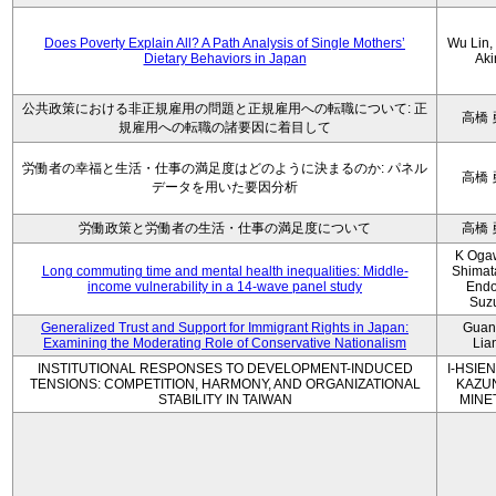
Does Poverty Explain All? A Path Analysis of Single Mothers’
Wu Lin, 
Dietary Behaviors in Japan
Aki
公共政策における非正規雇用の問題と正規雇用への転職について: 正
高橋 
規雇用への転職の諸要因に着目して
労働者の幸福と生活・仕事の満足度はどのように決まるのか: パネル
高橋 
データを用いた要因分析
労働政策と労働者の生活・仕事の満足度について
高橋 
K Oga
Long commuting time and mental health inequalities: Middle-
Shimat
income vulnerability in a 14-wave panel study
Endo
Suz
Generalized Trust and Support for Immigrant Rights in Japan:
Guan
Examining the Moderating Role of Conservative Nationalism
Lia
INSTITUTIONAL RESPONSES TO DEVELOPMENT-INDUCED
I-HSIEN
TENSIONS: COMPETITION, HARMONY, AND ORGANIZATIONAL
KAZU
STABILITY IN TAIWAN
MINE