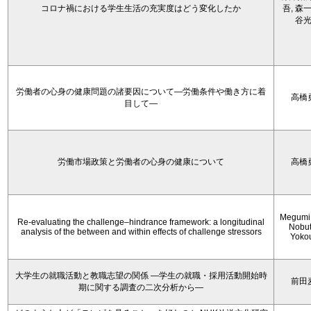
コロナ禍における学生生活の充実度はどう変化したか
吾, 森一
谷
労働者の心身の健康問題の諸要因について―労働条件や働き方に着
高橋
目して―
労働市場政策と労働者の心身の健康について
高橋
Megumi 
Re-evaluating the challenge–hindrance framework: a longitudinal
Nobu
analysis of the between and within effects of challenge stressors
Yoko
大学生の就職活動と教職志望の関係 —学生の就職・採用活動開始時
前田
期に関する調査の二次分析から―