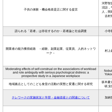
河野智
沼諒，
子供の体験・機会格差是正に関する提言
人，間
吉村
語られる「若者」は存在するのか－若者論と社会調査
小寺
開業者の能力獲得経路 －経験、副業起業、従業員、人的ネットワ
村上
ーク－
Moderating effects of self-construal on the associations of workload
Nobu
and role ambiguity with serious psychological distress: a
Yoko
prospective study in a Japanese workplace
坂本慶
地域拠点としてのこども食堂の活動の実態と変遷に関する研究
研,
テレワークの実施状況と学歴・金融資産との関連について
加納