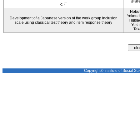
加藤
とに
Nobu
Yokouch
Development of a Japanese version of the work group inclusion
Fujisa
scale using classical test theory and item response theory
Yosh
Tak
Copyright© Institute of Social Sci