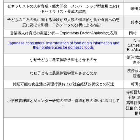
ゼネラリストの人材育成・能力開発 メンバーシップ型雇用におけ
増田
るゼネラリスト養成の課題
子どものころの食に関する経験が成人後の健康的な食や食育への態
鈴木
度に及ぼす影響－二次データの分析による検討－
営業職人材育成の実証分析― Exploratory Factor Analysisの応用
岡村
Na
Japanese consumers’ interpretation of food origin information and
Sames
their preferences for domestic foods
Rie Ak
濱沖 
なぜ子どもに農業体験学習をさせるのか
渡邉
濱沖敢
なぜ子どもに農業体験学習をさせるのか
渡
持続可能な食生活と調理行動および社会経済的状況との関連
町田
寺町晋哉
千慧, 
小学校管理職とジェンダー研究の展望 ─都道府県の違いに着目して
高島裕美
─
江俊介, 
楊