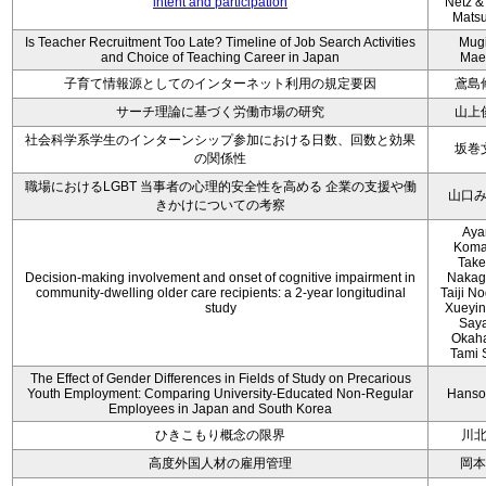
intent and participation
Netz &
Mats
Is Teacher Recruitment Too Late? Timeline of Job Search Activities
Mug
and Choice of Teaching Career in Japan
Mae
子育て情報源としてのインターネット利用の規定要因
鳶島
サーチ理論に基づく労働市場の研究
山上
社会科学系学生のインターンシップ参加における日数、回数と効果
坂巻
の関係性
職場におけるLGBT 当事者の心理的安全性を高める 企業の支援や働
山口
きかけについての考察
Aya
Koma
Take
Decision-making involvement and onset of cognitive impairment in
Nakag
community-dwelling older care recipients: a 2-year longitudinal
Taiji N
study
Xueyin
Say
Okaha
Tami 
The Effect of Gender Differences in Fields of Study on Precarious
Youth Employment: Comparing University-Educated Non-Regular
Hanso
Employees in Japan and South Korea
ひきこもり概念の限界
川
高度外国人材の雇用管理
岡本