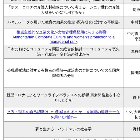
「ポストコロナの介護人材確保について考える シニア世代の介護
周
人材をいかに活用するか」
パネルデータを用いた教育の効果の推定 -既存研究に対する再検証-
中村
権威主義的な企業文化が女性管理職登用に与える影響
中村
Authoritarian Corporate Culture and women's promotion to a
李
managerial rank
日本におけるコミュニティ問題の総合的検討ーーコミュニティ喪失
赤枝
論・存続論・変容論の対比から
公職選挙法に対する有権者の理解―政治家の寄附についての全国意
岡田
識調査の分析
新型コロナによるワークライフバランスへの影響-男女間格差を中心
肖
とした分析
文系・理系の自己認識はいつ形成されるのか―４年間の縦断データ
中村大輝
を用いた検討―
拓
夢と生きる バンドマンの社会学
野