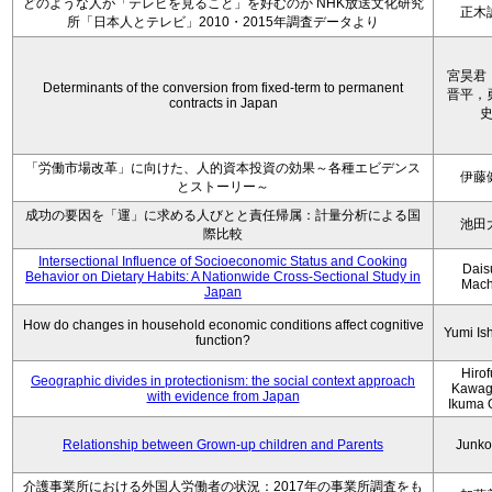
どのような人が「テレビを見ること」を好むのか NHK放送文化研究
正木
所「日本人とテレビ」2010・2015年調査データより
宮昊君
Determinants of the conversion from fixed-term to permanent
晋平，
contracts in Japan
「労働市場改革」に向けた、人的資本投資の効果～各種エビデンス
伊藤
とストーリー～
成功の要因を「運」に求める人びとと責任帰属：計量分析による国
池田
際比較
Intersectional Influence of Socioeconomic Status and Cooking
Dais
Behavior on Dietary Habits: A Nationwide Cross-Sectional Study in
Mach
Japan
How do changes in household economic conditions affect cognitive
Yumi Is
function?
Hiro
Geographic divides in protectionism: the social context approach
Kawag
with evidence from Japan
Ikuma 
Relationship between Grown-up children and Parents
Junko
介護事業所における外国人労働者の状況：2017年の事業所調査をも