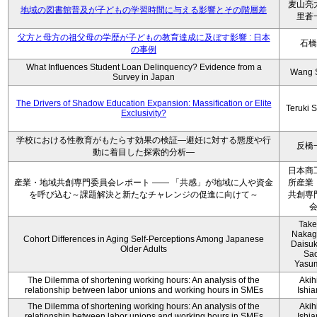
麦山亮
地域の図書館普及が子どもの学習時間に与える影響とその階層差
里蒼
父方と母方の祖父母の学歴が子どもの教育達成に及ぼす影響 : 日本
石橋
の事例
What Influences Student Loan Delinquency? Evidence from a
Wang 
Survey in Japan
The Drivers of Shadow Education Expansion: Massification or Elite
Teruki 
Exclusivity?
学校における性教育がもたらす効果の検証―避妊に対する態度や行
反橋
動に着目した探索的分析―
日本商
産業・地域共創専門委員会レポート ―― 「共感」が地域に人や資金
所産業
を呼び込む～課題解決と新たなチャレンジの促進に向けて～
共創専
Take
Nakag
Cohort Differences in Aging Self-Perceptions Among Japanese
Daisuk
Older Adults
Sao
Yasu
The Dilemma of shortening working hours: An analysis of the
Akih
relationship between labor unions and working hours in SMEs
Ishi
The Dilemma of shortening working hours: An analysis of the
Akih
relationship between labor unions and working hours in SMEs
Ishi