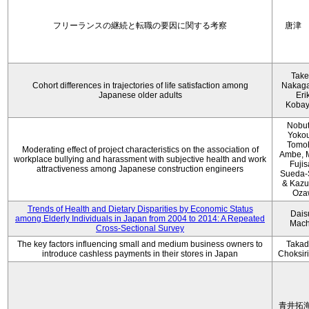
フリーランスの継続と転職の要因に関する考察
唐津
Take
Cohort differences in trajectories of life satisfaction among
Nakag
Japanese older adults
Eri
Kobay
Nobu
Yokou
Tomo
Moderating effect of project characteristics on the association of
Ambe, 
workplace bullying and harassment with subjective health and work
Fujis
attractiveness among Japanese construction engineers
Sueda-
& Kaz
Oza
Trends of Health and Dietary Disparities by Economic Status
Dais
among Elderly Individuals in Japan from 2004 to 2014: A Repeated
Mach
Cross-Sectional Survey
The key factors influencing small and medium business owners to
Takad
introduce cashless payments in their stores in Japan
Choksir
青井拓海