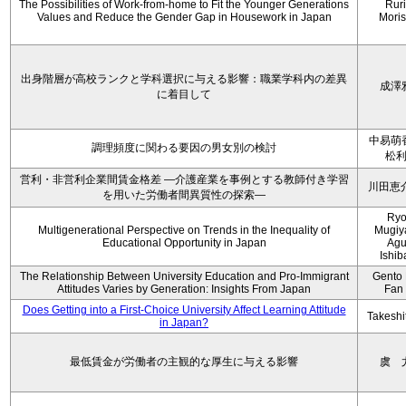
The Possibilities of Work-from-home to Fit the Younger Generations
Rur
Values and Reduce the Gender Gap in Housework in Japan
Moris
出身階層が高校ランクと学科選択に与える影響：職業学科内の差異
成澤
に着目して
中易萌
調理頻度に関わる要因の男女別の検討
松
営利・非営利企業間賃金格差 ―介護産業を事例とする教師付き学習
川田恵
を用いた労働者間異質性の探索―
Ryo
Multigenerational Perspective on Trends in the Inequality of
Mugiy
Educational Opportunity in Japan
Agu
Ishib
The Relationship Between University Education and Pro-Immigrant
Gento 
Attitudes Varies by Generation: Insights From Japan
Fan
Does Getting into a First-Choice University Affect Learning Attitude
Takeshi
in Japan?
最低賃金が労働者の主観的な厚生に与える影響
虞 