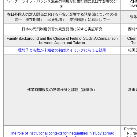
ワーク・ライフ・バランス施策の利用が出生行動に及ぼす影響の分
CH
JIAY
析
在日外国人の対人関係における不安と影響する諸要因についての研
張
究―「滞在期間」「出身地域」「差別経験」に着目して―
日本の死刑制度賛否の規定要因に関する実証研究
西村
Family Background and the Choice of Field of Study: A Comparison
Chen,
between Japan and Taiwan
Tu
理想子ども数が未婚者の初婚タイミングに与える効果
松田
残業時間規制の効果検証と課題（詳細版）
新田
Entrich
The role of institutional contexts for inequalities in study abroad
R., Ni