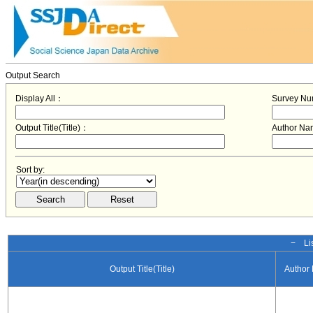
Output Search
Display All：
Survey N
Output Title(Title)：
Author N
Sort by:
− Lis
Output Title(Title)
Author