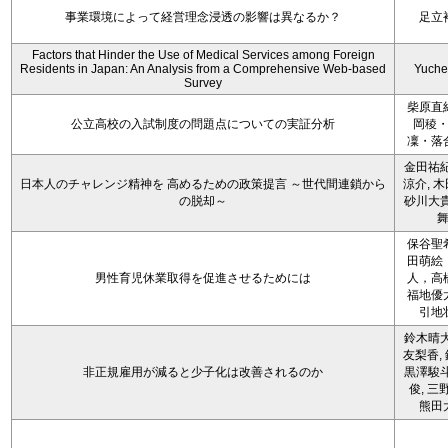
事業環境によって経営理念浸透の影響は異なるか？
足立
Factors that Hinder the Use of Medical Services among Foreign
Residents in Japan: An Analysis from a Comprehensive Web-based
Yuche
Survey
柴原直
公立高校の入試制度の問題点についての実証分析
岡稜
凜・落
金田祐紀
日本人のチャレンジ精神を 高めるための政策提言 ～世代間連鎖から
涼介, 木
の脱却～
砂川大貴
保谷聖
田萌絵
男性育児休業取得を促進させるためには
人，高
福地優
引地
鈴木晴大
友梨香, 
非正規雇用が減ると少子化は改善されるのか
黒澤駿斗
俊, 三
熊田