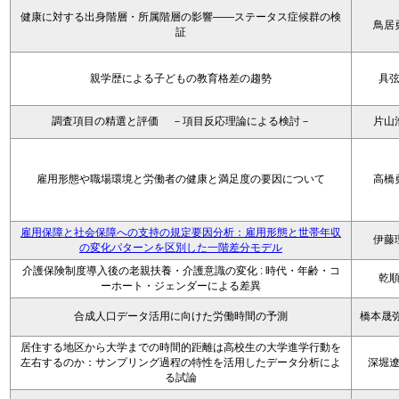
健康に対する出身階層・所属階層の影響――ステータス症候群の検
鳥居
証
親学歴による子どもの教育格差の趨勢
具
調査項目の精選と評価 －項目反応理論による検討－
片山
雇用形態や職場環境と労働者の健康と満足度の要因について
高橋
雇用保障と社会保障への支持の規定要因分析：雇用形態と世帯年収
伊藤
の変化パターンを区別した一階差分モデル
介護保険制度導入後の老親扶養・介護意識の変化 : 時代・年齢・コ
乾
ーホート・ジェンダーによる差異
合成人口データ活用に向けた労働時間の予測
橋本晟弥
居住する地区から大学までの時間的距離は高校生の大学進学行動を
左右するのか：サンプリング過程の特性を活用したデータ分析によ
深堀
る試論