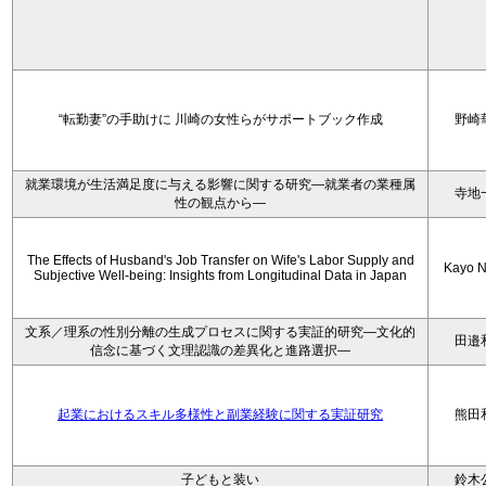
“転勤妻”の手助けに 川崎の女性らがサポートブック作成
野崎
就業環境が生活満足度に与える影響に関する研究―就業者の業種属
寺地
性の観点から―
The Effects of Husband's Job Transfer on Wife's Labor Supply and
Kayo N
Subjective Well-being: Insights from Longitudinal Data in Japan
文系／理系の性別分離の生成プロセスに関する実証的研究—文化的
田邉
信念に基づく文理認識の差異化と進路選択—
起業におけるスキル多様性と副業経験に関する実証研究
熊田
子どもと装い
鈴木