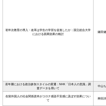
初年次教育の導入・改革は学生の学習を促進したか：国立総合大学
鎌田
における因果効果の検討
若年層における政治参加スタイルの変遷：NHK「日本人の意識」調
中山
査データを用いて
在留外国人の社会関係資本がコロナ感染不安感に及ぼす効果につい
桐谷
て