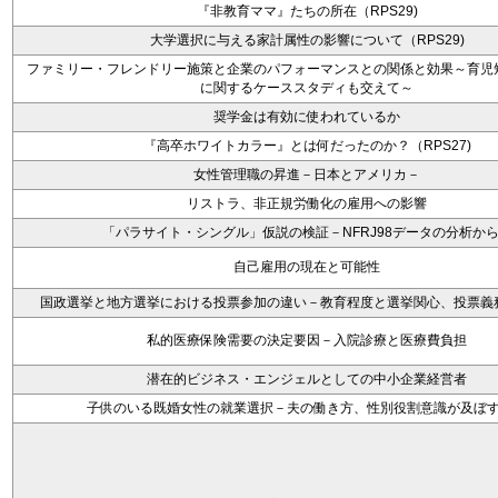
『非教育ママ』たちの所在（RPS29)
大学選択に与える家計属性の影響について（RPS29)
ファミリー・フレンドリー施策と企業のパフォーマンスとの関係と効果～育児
に関するケーススタディも交えて～
奨学金は有効に使われているか
『高卒ホワイトカラー』とは何だったのか？（RPS27)
女性管理職の昇進－日本とアメリカ－
リストラ、非正規労働化の雇用への影響
「パラサイト・シングル」仮説の検証－NFRJ98データの分析か
自己雇用の現在と可能性
国政選挙と地方選挙における投票参加の違い－教育程度と選挙関心、投票義
私的医療保険需要の決定要因－入院診療と医療費負担
潜在的ビジネス・エンジェルとしての中小企業経営者
子供のいる既婚女性の就業選択－夫の働き方、性別役割意識が及ぼ