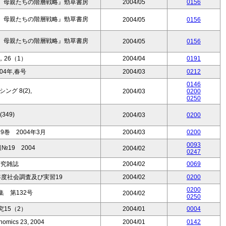
 母親たちの階層戦略』勁草書房
2004/05
0156
 母親たちの階層戦略』勁草書房
2004/05
0156
 母親たちの階層戦略』勁草書房
2004/05
0156
26（1）
2004/04
0191
04年,春号
2004/03
0212
0146
グ 8(2),
2004/03
0200
0250
349)
2004/03
0200
巻 2004年3月
2004/03
0200
0093
19 2004
2004/02
0247
研究雑誌
2004/02
0069
年度社会調査及び実習19
2004/02
0200
0200
 第132号
2004/02
0250
15（2）
2004/01
0004
nomics 23, 2004
2004/01
0142