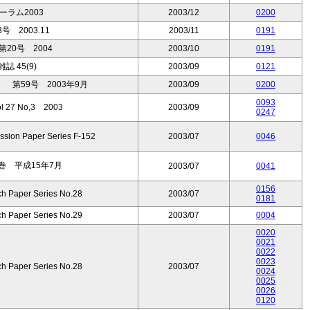
ラム2003
2003/12
0200
 2003.11
2003/11
0191
20号 2004
2003/10
0191
 45(9)
2003/09
0121
第59号 2003年9月
2003/09
0200
0093
Vol 27 No,3 2003
2003/09
0247
ssion Paper Series F-152
2003/07
0046
巻 平成15年7月
2003/07
0041
0156
ch Paper Series No.28
2003/07
0181
ch Paper Series No.29
2003/07
0004
0020
0021
0022
0023
ch Paper Series No.28
2003/07
0024
0025
0026
0120