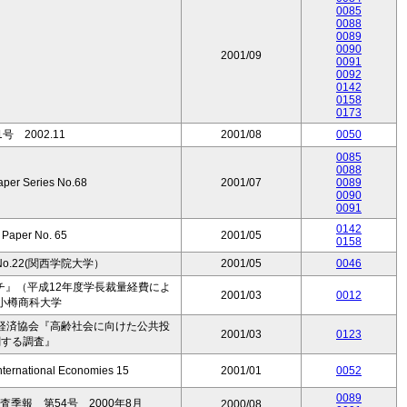
0085
0088
0089
0090
2001/09
0091
0092
0142
0158
0173
 2002.11
2001/08
0050
0085
0088
per Series No.68
2001/07
0089
0090
0091
0142
 Paper No. 65
2001/05
0158
es No.22(関西学院大学）
2001/05
0046
チ』（平成12年度学長裁量経費によ
2001/03
0012
小樽商科大学
経済協会『高齢社会に向けた公共投
2001/03
0123
関する調査』
nternational Economies 15
2001/01
0052
0089
季報 第54号 2000年8月
2000/08