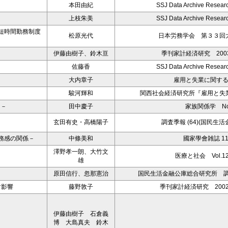
本田由紀
SSJ Data Archive Resear
上枝朱美
SSJ Data Archive Resear
短時間勤務制度
松原光代
日本労務学会 第３３回
伊藤由樹子、鈴木亘
季刊家計経済研究 2003 
佐藤香
SSJ Data Archive Resear
大内章子
雇用と失業に関す
駿河輝和
関西社会経済研究所『雇用と失
ら－
田中慶子
家族関係学 No.
玄田有史・高橋陽子
調査季報 (64)(国民生
務感の関係－
中條美和
國家學會雑誌 11
澤野孝一朗、大竹文
医療と社会 Vol.12
雄
原田信行、忽那憲治
国民生活金融公庫総合研究所 調査
す影響
藤野敦子
季刊家計経済研究 2002 
伊藤由樹子 石倉義
博 大島真夫 鈴木