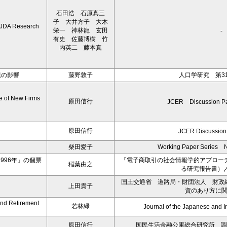
石田浩 石原真三
子 大井方子 大木
Research
栄一 神林龍 玄田
-
有史 佐藤博樹 竹
内英二 藤本真
観の影響
藤野敦子
人口学研究 第31号
e of New Firms
原田信行
JCER Discussion Pa
原田信行
JCER Discussion
柴田愛子
Working Paper Seri
996年」の個票
『電子商取引の社会情報学的アプロー
稲葉由之
る研究報告書）,
国土交通省 道路局・財団法人 財政
上田貴子
資のあり方に
and Retirement
若林緑
Journal of the Japanese and I
原田信行
国民生活金融公庫総合研究所 調査