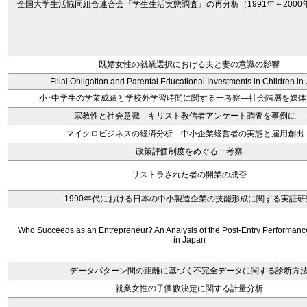
全国大学生活協同組合連合会『学生生活実態調査』の再分析（1991年～2000年
既婚女性の就業選択における夫と妻の意識の影響
Filial Obligation and Parental Educational Investments in Children in
小･中学生の学業成績と学校外学習時間に関する一考察―社会階層を媒体
宗教性と社会意識－キリスト教信者アンケート調査を事例に－
マイクロビジネスの経済分析－中小企業経営者の実態と雇用創出
政策評価制度をめぐる一考察
リストラされた者の開業の成否
1990年代における日本の中小製造企業の技能形成に関する実証研
Who Succeeds as an Entrepreneur? An Analysis of the Post-Entry Performanc
in Japan
データパターン間の距離に基づく不完全データに関する診断方
就業女性の子供数決定に関する計量分析