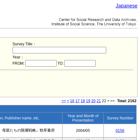
Japanese
Survey Title：
Year：
FROM:
TO:
<<
<
16
17
18
19
20
21
22
>
>>
Total: 2162
Year and Month of
ion, Publisher name, etc.
Survey Number
Presentation
 母親たちの階層戦略』勁草書房
2004/05
0156