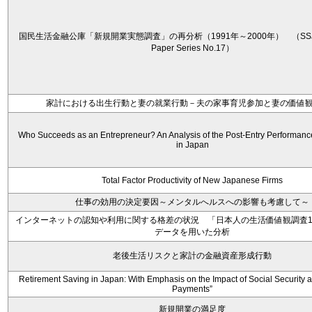
国民生活金融公庫「新規開業実態調査」の再分析（1991年～2000年） （SSJDA 
Paper Series No.17）
家計における出生行動と妻の就業行動－夫の家事育児参加と妻の価値
Who Succeeds as an Entrepreneur? An Analysis of the Post-Entry Performanc
in Japan
Total Factor Productivity of New Japanese Firms
仕事の効用の決定要因～メンタルへルスへの影響も考慮して～
インターネットの認知や利用に関する格差の状況 「日本人の生活価値観調査1
データを用いた分析
老後生活リスクと家計の金融資産形成行動
Retirement Saving in Japan: With Emphasis on the Impact of Social Security 
Payments”
新規開業の満足度