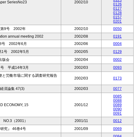
0125
per SeriesNo23
2002/10
0126
0127
0128
0157
0201
9号 2002年
2002/10
0050
ation annual meeting 2002
2002/08
0191
号 2002年6月
2002/06
0004
1号 2002年5月
2002/05
0129
出版会
2002/04
0002
号 平成14年3月
2002/03
0093
整と労働市場に関する調査研究報告
2002/03
0173
済論集 47(3)
2002/03
0077
0085
0088
LD ECONOMY, 15
2001/12
0089
0090
0091
 NO.3（2001）
2001/11
0012
究』 46巻4号
2001/09
0069
0084