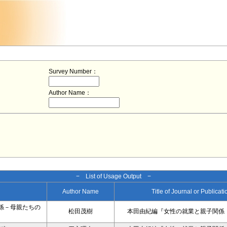
Survey Number：
Author Name：
− List of Usage Output −
Author Name
Title of Journal or Publicat
係－母親たちの
松田茂樹
本田由紀編『女性の就業と親子関係