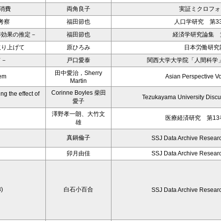
コ消費
両角良子
実証ミクロフォー
考察
福田節也
人口学研究 第33号
得効果の推定－
福田節也
経済学研究論集 第
取り上げて
原ひろみ
日本労働研究雑誌
て－
戸口愛泰
関西大学大学院「人間科学」 
田中愛治，Sherry
tem
Asian Perspective 
Martin
Corinne Boyles 柴田
g the effect of
Tezukayama University Discu
愛子
澤野孝一朗、大竹文
医療経済研究 第13
雄
真鍋倫子
SSJ Data Archive Resear
－
卯月由佳
SSJ Data Archive Resear
)
白石小百合
SSJ Data Archive Resear