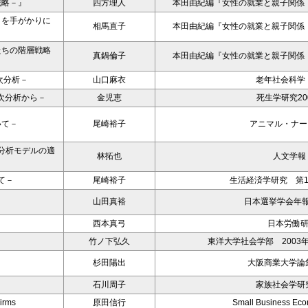
戦略－』
四方理人
本田由紀編『女性の就業と親子関係
」を手がかりに
相馬直子
本田由紀編『女性の就業と親子関係
たちの階層戦略
真鍋倫子
本田由紀編『女性の就業と親子関係
次分析－
山口麻衣
老年社会科学，
次分析から－
金児恵
死生学研究20
いて－
尾崎裕子
アニマル・ナーシン
分析モデルの適
林拓也
人文学報 (
て－
尾崎裕子
生活経済学研究 第19
山田真裕
日本選挙学会年報№
西本真弓
日本労働
竹ノ下弘久
東洋大学社会学部 2003
杉田陽出
大阪商業大学論集
石川周子
家族社会学研究
Firms
原田信行
Small Business Eco