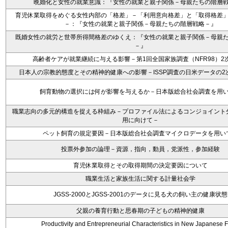
晩婚化と女性の就業意識：『女性の就業と親子関係－母親たちの階層
育児休業取得をめぐる女性内部の「格差」－「利用意向格差」と「取得格差
－：『女性の就業と親子関係－母親たちの階層戦略－』
既婚女性の就労と世帯所得間格差のゆくえ：『女性の就業と親子関係－母親
－』
高齢者ケアが就業継続に与える影響－第1回全国家族調査（NFR98）2
日本人の宗教的態度とその精神的健康への影響－ISSP調査の日米データの2
飼育動物の選択には何が影響を与えるか－日本版総合社会調査を用
職業志向の多元的構造を捉える枠組み－プロファイル法によるコンジョイント
用に向けて－
ペット飼育の規定要因－日本版総合社会調査マイクロデータを用い
投票外参加の論理－資源，指向，動員，党派性，参加経験
育児休業取得とその取得期間の決定要因について
職業生活と家族生活に関する計量社会学
JGSS-2000とJGSS-2001のデータに見る犬の飼い主の健康状態
父親の養育行動と思春期の子どもの精神的健康
Productivity and Entrepreneurial Characteristics in New Japanese 