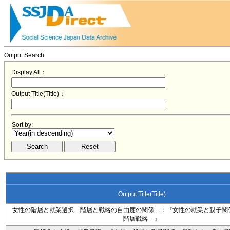
Output Search
Display All：
Output Title(Title)：
Sort by:
Output Title(Title)
女性の階層と就業選択－階層と戦略の自由度の関係－：『女性の就業と親子関
階層戦略－』