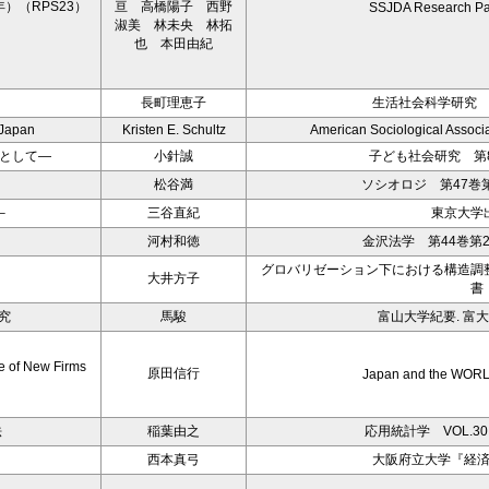
）（RPS23）
亘 高橋陽子 西野
SSJDA Research Pa
淑美 林未央 林拓
也 本田由紀
長町理恵子
生活社会科学研究 第
 Japan
Kristen E. Schultz
American Sociological Associ
として―
小針誠
子ども社会研究 第8
松谷満
ソシオロジ 第47巻第
－
三谷直紀
東京大学
河村和徳
金沢法学 第44巻第2
グロバリゼーション下における構造調
大井方子
書
究
馬駿
富山大学紀要. 富大経
e of New Firms
原田信行
Japan and the WOR
法
稲葉由之
応用統計学 VOL.30
西本真弓
大阪府立大学『経済研