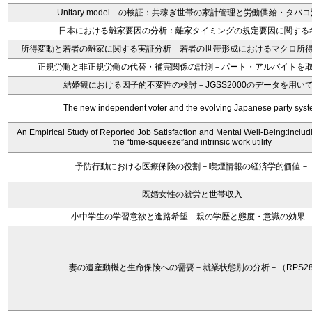
Unitary model の検証：共稼ぎ世帯の家計管理と労働供給・タバ
日本における離家要因の分析：離家タイミングの規定要因に関する
所得変動と若者の離家に関する実証分析－若者の世帯形成におけるマクロ所
正規労働と非正規労働の代替・補完関係の計測－パート・アルバイトを
結婚観における因子的不変性の検討－JGSS2000のデータを用い
The new independent voter and the evolving Japanese party sys
An Empirical Study of Reported Job Satisfaction and Mental Well-Being:includin
the “time-squeeze”and intrinsic work utility
予防行動における医療保険の役割－喫煙情報の経済学的価値－
既婚女性の就労と世帯収入
小中学生の学習意欲と進路希望－親の学歴と態度・意識の効果
妻の遺産動機と生命保険への需要－就業状態別の分析－（RPS28