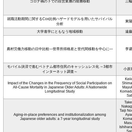
コロナ禍の下での自営業層の階層移動
三
就職活動期間に関するCox比例ハザードモデルを用いたサバイバル
東
分析
大学進学にともなう地域移動
遠
農村労働力移動の日中比較―世帯所得格差と世代間移動を中心に―
李
モバイル決済で進むベトナム都市住民のキャッシュレス化 ～3都市
小原
インターネット調査～
Keii
Impact of the Changes in the Frequency of Social Participation on
Shima
All-Cause Mortality in Japanese Older Adults: A Nationwide
Mayuk
Longitudinal Study
Komada
Sa
Take
Nakag
Taiji No
Aging-in-place preferences and institutionalization among
Aya
Japanese older adults: a 7-year longitudinal study
Koma
Mas
Ishihara
Sai