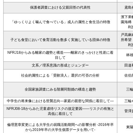
保護者調査における父親回答の代表性
鳶島
濱下果
「ゆっくりよく噛んで食べている」成人の属性と食生活の特徴
園海稀
利
戸高麻
子ども食堂において食育活動を数多く実施している団体の特徴
所希望
利
NFRJ18からみる離家の趨勢と構造――離家のきっかけと性差に着
林
目して
文系／理系意識の形成とジェンダー
田邉
社会的属性による「受験浪人」選択の可否の分析
佐伯
全国家族調査にみる階層同類婚の構造と趨勢
三
中学生の将来像における世襲志向―家庭の親密な関係に着目して―
三輪
NFRJ08-18からみた児童虐待リスクの規定要因――リスクの有無と
菅澤
高低に着目して
倫理憲章変更による大学生の就職活動期間への影響分析 -2016年卒
東
から2019年卒の大学生個票データを用いて-