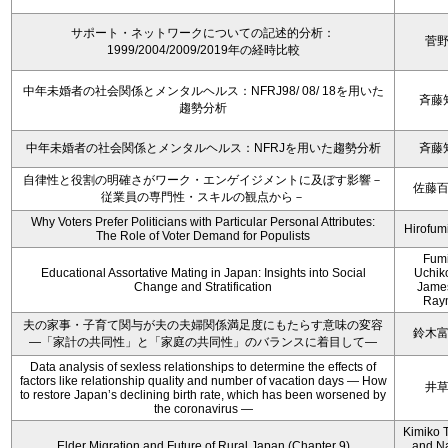
サポート・ネットワークについての記述的分析：
菅
1999/2004/2009/2019年の経時比較
中年未婚者の社会関係とメンタルヘルス：NFRJ98/ 08/ 18を用いた
斉藤
趨勢分析
中年未婚者の社会関係とメンタルヘルス：NFRJを用いた趨勢分析
斉藤
自律性と役割の明確さがワーク・エンゲイジメントに及ぼす影響－
佐藤
従業員の専門性・スキルの観点から－
Why Voters Prefer Politicians with Particular Personal Attributes:
Hirofum
The Role of Voter Demand for Populists
Fum
Educational Assortative Mating in Japan: Insights into Social
Uchik
Change and Stratification
Jame
Ray
夫の家事・子育て関与が夫の夫婦関係満足度にもたらす意味の変容
鈴木
―「家計の共同性」と「家庭の共同性」のバランスに着目して―
Data analysis of sexless relationships to determine the effects of
factors like relationship quality and number of vacation days ― How
井
to restore Japan’s declining birth rate, which has been worsened by
the coronavirus ―
Kimiko 
Elder Migration and Future of Rural Japan (Chapter 9)
and N