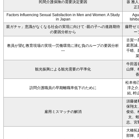
民間介護保険の需要決定要因
坂 雅人
正
Factors Influencing Sexual Satisfaction in Men and Women: A Study
Agu
in Japan
Ishib
親ガチャ」意識がなくなる社会の実現に向けて -親の子への進路期待
藤野ゼ
の要因分析から
ー
古賀一
庭憲誠
教員が望む教育現場の実現―労働環境に潜む負のループの要因分析
―
千晴、
牛田遥
観光振興による観光需要の平準化
山輝、
松本侑己
訪問介護職員の早期離職率低下のために
淳之介,
結, 村
須藤健
保翔太
雇用ミスマッチの解消
俊佑、
太、
志、宮
大橋拓
部輝、