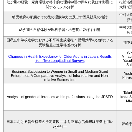
幼少期の経験・家庭環境が将来的な理科学習の興味に及ぼす影響に
松浦拓也
関するモデル分析
大輝,堀
中村大輝
幼児教育の形態がその後の理数学力に及ぼす因果効果の検討
拓
中村大輝
幼少期の自然体験が理科学習への態度に及ぼす影響
拓
国私立中学校進学における不平等生成過程： 階層効果の分解による
濱本
受験格差と進学格差の分析
Yu
Changes in Health Expectancy for Older Adults in Japan: Results
Minag
from Two Longitudinal Surveys
Yasu
Sai
Business Succession to Women in Small and Medium-Sized
Yosh
Enterprises: A Comparative Analysis of Intra-relative and Non-
Kuro
relative Succession
Take
Analysis of gender differences within professions using the JPSED
Ikeda,S
Mi
日本における賃金格差の決定要因 ―より正確な労働経験年数を用い
野崎
た推計―