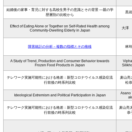
結婚後の家事・育児に対する高校生男子の意識とその背景 ―親の学
黒
歴層別の比較から
Effect of Eating Alone or Together on Self-Rated Health among
大澤
Community-Dwelling Elderly in Japan
障害統計の分析－複数の指標とその推移
林
A Study of Trend, Production and Consumer Behavior towards
Viph
Frozen Food Products in Japan
Silik
テレワーク実施可能性における格差：新型コロナウイルス感染症流
麦山亮
行前後の時系列比較
松
Asano 
Ideological Extremism and Political Participation in Japan
ak
テレワーク実施可能性における格差：新型コロナウイルス感染症流
麦山亮太
行前後の時系列比較
恭