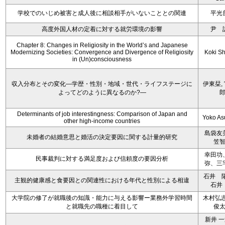
学校でのいじめ被害と成人後に相談相手がいないこととの関連
平光
高度外国人材の定着に対する就労環境の影響
尹 
Chapter 8: Changes in Religiosity in the World’s and Japanese
Modernizing Societies: Convergence and Divergence of Religiosity
Koki S
in (Un)consciousness
収入分布とその変化―学歴・性別・地域・世代・ライフステージに
伊東栞,
よってどのように異なるのか?―
Determinants of job interestingness: Comparison of Japan and
Yoko A
other high-income countries
島袋友
未婚者の結婚意思と婚活の決定要因に関する計量的研究
笠
幸田功
民事裁判に対する満足度および信頼度の要因分析
弥、三
石井 
主観的健康感と食要因との関連性における年代と性別による相違
石井
大学院の修了が就職後の知識・能力に与える影響ー業務外学習時間
木村弘志
と就職先の職種に着目して
俊
新井 一