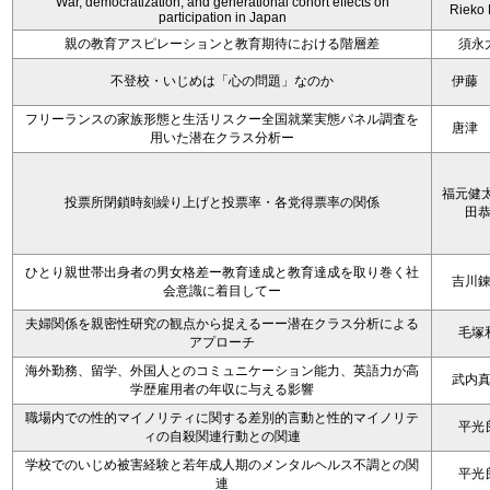
War, democratization, and generational cohort effects on
Rieko
participation in Japan
親の教育アスピレーションと教育期待における階層差
須永
不登校・いじめは「心の問題」なのか
伊藤
フリーランスの家族形態と生活リスクー全国就業実態パネル調査を
唐津
用いた潜在クラス分析ー
福元健太
投票所閉鎖時刻繰り上げと投票率・各党得票率の関係
田
ひとり親世帯出身者の男女格差ー教育達成と教育達成を取り巻く社
吉川
会意識に着目してー
夫婦関係を親密性研究の観点から捉えるーー潜在クラス分析による
毛塚
アプローチ
海外勤務、留学、外国人とのコミュニケーション能力、英語力が高
武内
学歴雇用者の年収に与える影響
職場内での性的マイノリティに関する差別的言動と性的マイノリテ
平光
ィの自殺関連行動との関連
学校でのいじめ被害経験と若年成人期のメンタルヘルス不調との関
平光
連