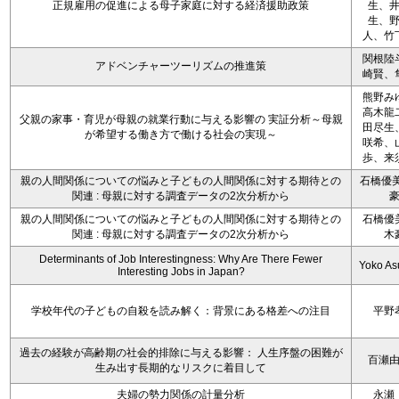
正規雇用の促進による母子家庭に対する経済援助政策
生、
生、
人、竹
関根陸
アドベンチャーツーリズムの推進策
崎賢、
熊野み
高木龍
父親の家事・育児が母親の就業行動に与える影響の 実証分析～母親
田尽生
が希望する働き方で働ける社会の実現～
咲希、
歩、来
親の人間関係についての悩みと子どもの人間関係に対する期待との
石橋優美
関連 : 母親に対する調査データの2次分析から
親の人間関係についての悩みと子どもの人間関係に対する期待との
石橋優
関連 : 母親に対する調査データの2次分析から
木
Determinants of Job Interestingness: Why Are There Fewer
Yoko A
Interesting Jobs in Japan?
学校年代の子どもの自殺を読み解く：背景にある格差への注目
平野
過去の経験が高齢期の社会的排除に与える影響： 人生序盤の困難が
百瀬
生み出す長期的なリスクに着目して
夫婦の勢力関係の計量分析
永瀬