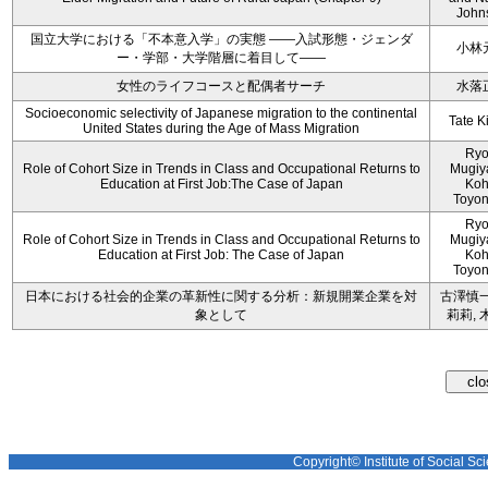
John
国立大学における「不本意入学」の実態 ――入試形態・ジェンダ
小林
ー・学部・大学階層に着目して――
女性のライフコースと配偶者サーチ
水落
Socioeconomic selectivity of Japanese migration to the continental
Tate K
United States during the Age of Mass Migration
Ryo
Role of Cohort Size in Trends in Class and Occupational Returns to
Mugiy
Education at First Job:The Case of Japan
Koh
Toyo
Ryo
Role of Cohort Size in Trends in Class and Occupational Returns to
Mugiy
Education at First Job: The Case of Japan
Koh
Toyo
日本における社会的企業の革新性に関する分析：新規開業企業を対
古澤慎一
象として
莉莉, 
Copyright© Institute of Social Sci