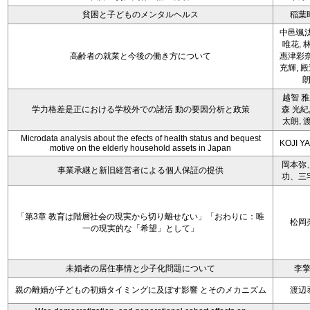
貧困と子どものメンタルヘルス
稲葉
中邑颯汰
唯花, 
高齢者の就業と今後の働き方について
惠津彩奈
充輝, 
越智 雅
学力格差是正における学校外での諸活 動の要因分析と政策
森 光紀,
太朗, 
Microdata analysis about the efects of health status and bequest
KOJI Y
motive on the elderly household assets in Japan
岡本弥
事業承継と新旧経営者による個人保証の提供
功、三
「第3章 教育は階層社会の現実から切り離せない」「おわりに：唯
松岡
一の現実的な「希望」として」
未婚者の居住事情と少子化問題について
李
親の離婚が子どもの初婚タイミングに及ぼす影響 とそのメカニズム
渡辺