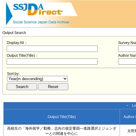
Output Search
Display All：
Survey N
Output Title(Title)：
Author N
Sort by:
− Lis
Output Title(Title)
Author
高校生の「海外留学／勤務」志向の規定要因―進路選択とジェンダ
太田
ーとの関連を中心に