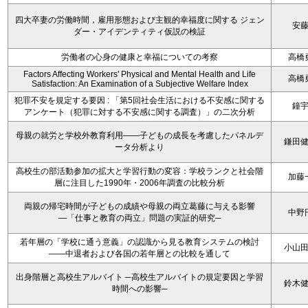
四大卒妻の労働時間，雇用形態および主観的幸福度に関する ジェン
安
ダー・アイデンティティ仮説の検証
労働者の心身の健康と幸福についての考察
高橋
Factors Affecting Workers' Physical and Mental Health and Life
高橋
Satisfaction: An Examination of a Subjective Welfare Index
犯罪不安を規定する要因 : 「第5回社会生活における不安感に関する
鐘
アンケート（犯罪に対する不安感に関する調査）」の二次分析
母親の就労と学校外教育利用――子どもの成長を考慮したパネルデ
鎌田
ータ分析より
高校生の部活動参加の拡大と学習行動の変容：学校ランクと社会階
加藤
層に注目した1990年・2006年調査の比較分析
両親の帰宅時間が子どもの成績や母親の両立葛藤に与える影響
中野
―「仕事と教育の両立」問題の実証的研究─
若年層の「学校に通う意義」の認識から見る教育システムの検討
小山
――中退者および各国の若年層との比較を通して
出身階層と高校生アルバイト ─高校生アルバイトの規定要因と学習
鈴木
時間への影響─