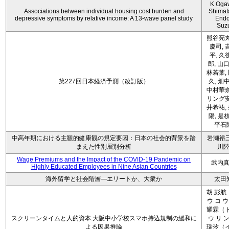
K Oga
Associations between individual housing cost burden and
Shimat
depressive symptoms by relative income: A 13-wave panel study
Endo
Suz
熊谷亮丸
慶司, 
平, 久
郎, 山口
林若葉,
第227回日本経済予測（改訂版）
久, 畑
中村華奈
リング安
井希祐,
陽, 是
平石
中高年期における主観的健康観の規定要因：日本の社会的背景を踏
岩瀬裕三
まえた性別層別分析
川
Wage Premiums and the Impact of the COVID‑19 Pandemic on
武内
Highly Educated Employees in Nine Asian Countries
海外留学と社会階層―エリートか、大衆か
太田
胡 彭航
ウ コ ウ
耀霖（ト
スクリーンタイムと人的資本:大阪中小学校スマホ持込規制の緩和に
ウ リ ン
よる因果推論
瑞汐（イ