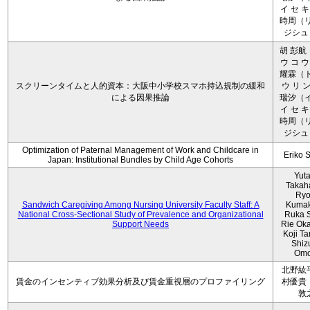
イ セ キ
時周（リ
ジシュ 
胡 彭航
ウ コ ウ
耀霖（ト
スクリーンタイムと人的資本：大阪中小学校スマホ持込規制の緩和
ウ リ ン
による因果推論
瑞汐（イ
イ セ キ
時周（リ
ジシュ 
Optimization of Paternal Management of Work and Childcare in
Eriko 
Japan: Institutional Bundles by Child Age Cohorts
Yut
Takah
Ryo
Sandwich Caregiving Among Nursing University Faculty Staff: A
Kumak
National Cross-Sectional Study of Prevalence and Organizational
Ruka S
Support Needs
Rie Ok
Koji T
Shiz
Omo
北野紘
賃金のインセンティブ効果分析及び賃金重視層のプロファイリング
村優貴
敦