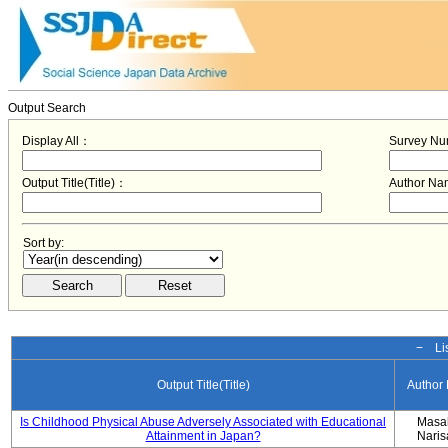
Output Search
Display All：
Survey N
Output Title(Title)：
Author N
Sort by:
− Lis
Output Title(Title)
Author
Is Childhood Physical Abuse Adversely Associated with Educational
Masa
Attainment in Japan?
Nari