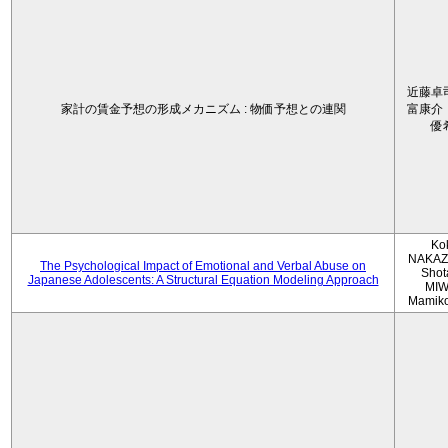
近藤卓
家計の賃金予想の形成メカニズム : 物価予想との連関
富康介
優
Ko
NAKAZ
The Psychological Impact of Emotional and Verbal Abuse on
Shot
Japanese Adolescents: A Structural Equation Modeling Approach
MIW
Mamik