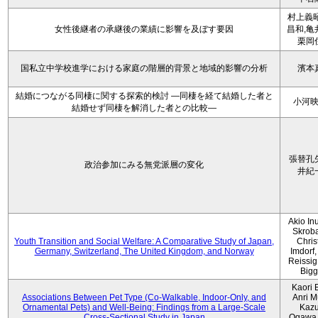
村上義昭
女性後継者の承継後の業績に影響を及ぼす要因
昌和,亀
栗岡
国私立中学校進学における家庭の階層的背景と地域的影響の分析
濱本
結婚につながる同棲に関する探索的検討 ―同棲を経て結婚した者と
小河
結婚せず同棲を解消した者との比較―
張替孔
政治参加にみる無党派層の変化
井紀
Akio Inu
Skrob
Youth Transition and Social Welfare: A Comparative Study of Japan,
Chris
Germany, Switzerland, The United Kingdom, and Norway
Imdorf, 
Reissig
Bigg
Kaori 
Associations Between Pet Type (Co-Walkable, Indoor-Only, and
Anri M
Ornamental Pets) and Well-Being: Findings from a Large-Scale
Kaz
Cross-Sectional Study in Japan
Ogawa,