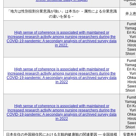
Sat
「地方は性別役割分業意識が強い」は本当か －属性による分業意識
井上
の違いを探る－
Fumi
Yamag
High sense of coherence is associated with maintained or
Eri K
increased research activity among nursing researchers during the
Yur
COVID-19 pandemic: A secondary analysis of archived survey data
Ohka
in 2022.
Hiro
Sawa
Shiori 
Fumi
Yamag
High sense of coherence is associated with maintained or
Eri K
increased research activity among nursing researchers during the
Yur
COVID-19 pandemic: A secondary analysis of archived survey data
Ohka
in 2022
Hiro
Sawa
Shiori 
Fumi
Yamag
High sense of coherence is associated with maintained or
Eri K
increased research activity among nursing researchers during the
Yur
COVID-19 pandemic: A secondary analysis of archived survey data
Ohka
in 2022
Hiro
Sawa
Shiori 
日本在住の外国籍住民における主観的健康観の関連要因 ― 全国規模
安齋寿美