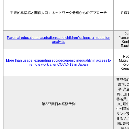
主観的幸福感と関係人口：ネットワーク分析からのアプローチ
近藤
Ju
Parental educational aspirations and children’s sleep: a mediation
Yamas
analysis
Kenji
Tsuc
Ryo
More than usage: expanding socioeconomic inequality in access to
Mugiy
remote work after COVID-19 in Japan
Kyo
Koma
熊谷亮丸
慶司, 
平, 久
郎, 山口
林若葉,
第227回日本経済予測
久, 畑
中村華奈
リング安
井希祐,
陽, 是
平石