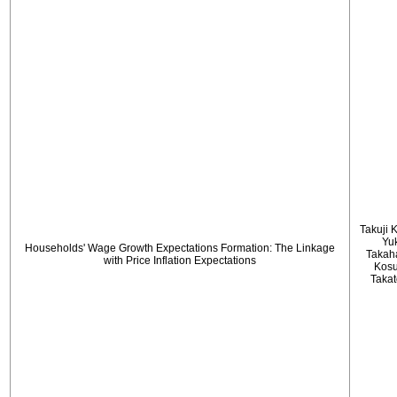
Takuji 
Yu
Households' Wage Growth Expectations Formation: The Linkage
Takah
with Price Inflation Expectations
Kos
Taka