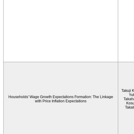
Takuji 
Yu
Households' Wage Growth Expectations Formation: The Linkage
Takah
with Price Inflation Expectations
Kos
Taka