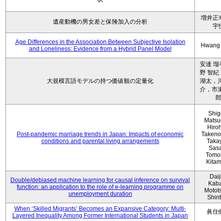
増井正
遺産動機の男女差と保険加入の分析
宇
Age Differences in the Association Between Subjective Isolation
Hwang
and Loneliness: Evidence from a Hybrid Panel Model
安達 瑠
野 智紀
大規模言語モデルの持つ価値観の定量化
湖太，川
介，市瀬
Shig
Matsu
Hiro
Post-pandemic marriage trends in Japan: Impacts of economic
Takeno
conditions and parental living arrangements
Taka
Sasa
Tomo
Kita
Daij
Double/debiased machine learning for causal inference on survival
Kaba
function: an application to the role of e-learning programme on
Motot
unemployment duration
Shin
When ‘Skilled Migrants’ Becomes an Expansive Category: Multi-
眞住
Layered Inequality Among Former International Students in Japan