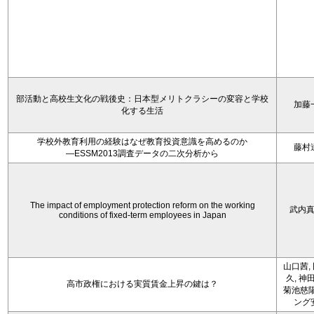
部活動と高校生文化の戦後史：日本型メリトクラシーの変容と学校
加藤
化する生活
学校外教育利用の経験はなぜ教育投資意識を高めるのか
藤村
―ESSM2013調査データの二次分析から
The impact of employment protection reform on the working
武内
conditions of fixed-term employees in Japan
山口茜,
久, 神
高市政権における実質賃金上昇の鍵は？
菊池慈陽
ング