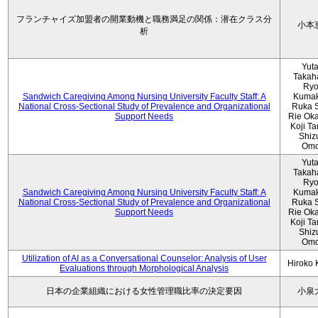
フランチャイズ加盟者の開業動機と職務満足の関係：潜在クラス分
小本
析
Yut
Takah
Ryo
Sandwich Caregiving Among Nursing University Faculty Staff: A
Kumak
National Cross-Sectional Study of Prevalence and Organizational
Ruka S
Support Needs
Rie Ok
Koji T
Shiz
Omo
Yut
Takah
Ryo
Sandwich Caregiving Among Nursing University Faculty Staff: A
Kumak
National Cross-Sectional Study of Prevalence and Organizational
Ruka S
Support Needs
Rie Ok
Koji T
Shiz
Omo
Utilization of AI as a Conversational Counselor: Analysis of User
Hiroko
Evaluations through Morphological Analysis
日本の企業組織における女性管理職比率の決定要因
小泉