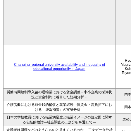
Ryo
Changing regional university availability and inequality of
Mugiy
educational opportunity in Japan
Koh
Toyo
労働時間規制導入後の運輸業における賃金調整－中小企業の採算状
岡
況と資金制約に着目した短期分析－
介護労働における非金銭的補償と就業継続－低賃金・高負担下にお
岡
ける「虚偽補償」の実証分析－
日本の学校教員における職業満足度と職業イメージの規定因に関す
赤松
る包括的検討―社会調査の二次分析を通して―
未婚者は同棲をどのようなものと捉えているのか —二次データ分析