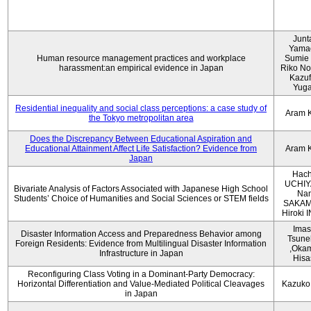
Junt
Yama
Human resource management practices and workplace
Sumie 
harassment:an empirical evidence in Japan
Riko No
Kazu
Yug
Residential inequality and social class perceptions: a case study of
Aram 
the Tokyo metropolitan area
Does the Discrepancy Between Educational Aspiration and
Educational Attainment Affect Life Satisfaction? Evidence from
Aram 
Japan
Hach
UCHIY
Bivariate Analysis of Factors Associated with Japanese High School
Na
Students’ Choice of Humanities and Social Sciences or STEM fields
SAKAM
Hiroki
Imas
Disaster Information Access and Preparedness Behavior among
Tsune
Foreign Residents: Evidence from Multilingual Disaster Information
,Oka
Infrastructure in Japan
Hisa
Reconfiguring Class Voting in a Dominant-Party Democracy:
Horizontal Differentiation and Value-Mediated Political Cleavages
Kazuko
in Japan