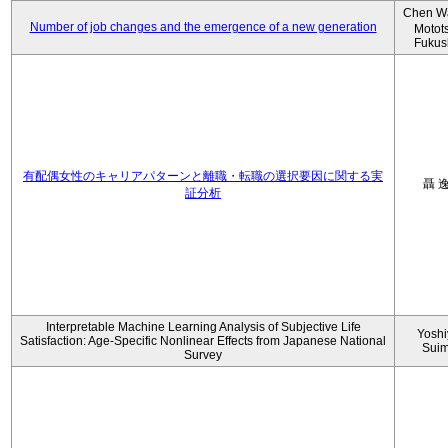
Chen W
Number of job changes and the emergence of a new generation
Motot
Fukus
有配偶女性のキャリアパターンと離職・転職の選択要因に関する実
聶 
証分析
Interpretable Machine Learning Analysis of Subjective Life
Yoshi
Satisfaction: Age-Specific Nonlinear Effects from Japanese National
Sui
Survey