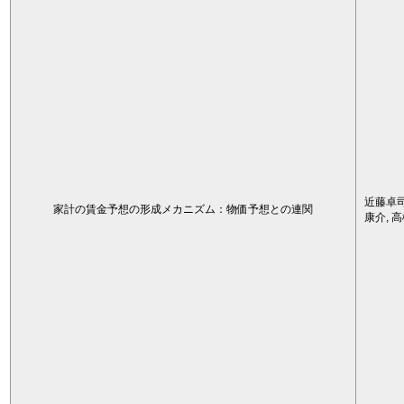
近藤卓司
家計の賃金予想の形成メカニズム：物価予想との連関
康介, 