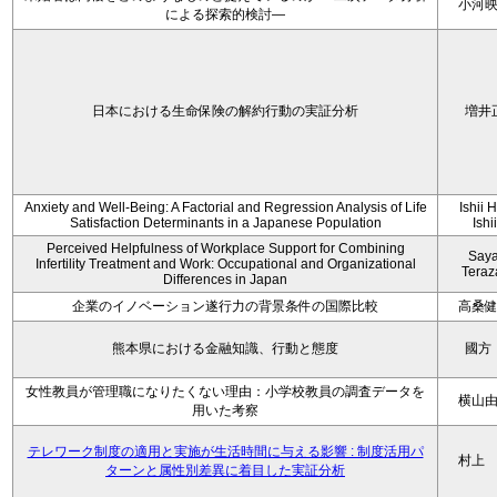
小河
による探索的検討—
日本における生命保険の解約行動の実証分析
増井
Anxiety and Well-Being: A Factorial and Regression Analysis of Life
Ishii 
Satisfaction Determinants in a Japanese Population
Ishi
Perceived Helpfulness of Workplace Support for Combining
Say
Infertility Treatment and Work: Occupational and Organizational
Tera
Differences in Japan
企業のイノベーション遂行力の背景条件の国際比較
高桑
熊本県における金融知識、行動と態度
國方
女性教員が管理職になりたくない理由：小学校教員の調査データを
横山
用いた考察
テレワーク制度の適用と実施が生活時間に与える影響 : 制度活用パ
村上
ターンと属性別差異に着目した実証分析