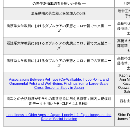
の無作為抽出調査を用いた分析 ―
川
増井正
遺産動機の男女差と保険加入の分析
宇
高橋裕太
看護系大学教員におけるダブルケアの実態とコロナ禍での支援ニー
藤瑠華,
ズ
高橋裕太
看護系大学教員におけるダブルケアの実態とコロナ禍での支援ニー
藤瑠華,
ズ
高橋裕太
看護系大学教員におけるダブルケアの実態とコロナ禍での支援ニー
藤瑠華,
ズ
Kaori 
Associations Between Pet Type (Co-Walkable, Indoor-Only, and
Anri M
Ornamental Pets) and Well-Being: Findings from a Large-Scale
Kaz
Cross-Sectional Study in Japan
Ogawa,
Sat
両親との会話頻度が中学生の進路意欲に与える影響：国内大規模縦
西村
断データを用いたRI-CLPMによる検討
Loneliness at Older Ages in Japan: Lonely Life Expectancy and the
Shiro F
Role of Social Isolation
James 