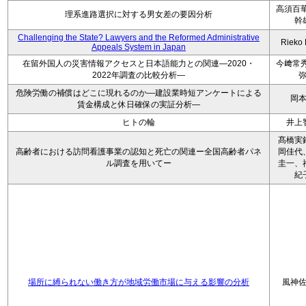
高須百華
理系進路選択に対する男女差の要因分析
幹
Challenging the State? Lawyers and the Reformed Administrative
Rieko
Appeals System in Japan
在留外国人の災害情報アクセスと日本語能力との関連―2020・
今﨑常秀
2022年調査の比較分析―
危険労働の補償はどこに現れるのか―建設業時短アンケートによる
岡
賃金構成と休日確保の実証分析―
ヒトの輪
井上
髙橋実
高齢者における訪問看護事業の認知と死亡の関連ー全国高齢者パネ
岡佳代
ル調査を用いてー
圭一、
紀
場所に縛られない働き方が地域労働市場に与える影響の分析
風神