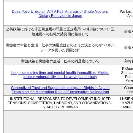
Does Poverty Explain All? A Path Analysis of Single Mothers’
Wu Lin, 
Dietary Behaviors in Japan
Aki
公共政策における非正規雇用の問題と正規雇用への転職について: 正
高橋 
規雇用への転職の諸要因に着目して
労働者の幸福と生活・仕事の満足度はどのように決まるのか: パネル
高橋 
データを用いた要因分析
労働政策と労働者の生活・仕事の満足度について
高橋 
K Oga
Long commuting time and mental health inequalities: Middle-
Shimat
income vulnerability in a 14-wave panel study
Endo
Suz
Generalized Trust and Support for Immigrant Rights in Japan:
Guan
Examining the Moderating Role of Conservative Nationalism
Lia
INSTITUTIONAL RESPONSES TO DEVELOPMENT-INDUCED
I-HSIEN
TENSIONS: COMPETITION, HARMONY, AND ORGANIZATIONAL
KAZU
STABILITY IN TAIWAN
MINE