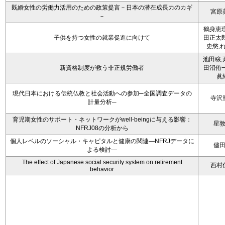
既婚女性の労働力活用のための政策提言－日本の潜在成長力のカギ
宮原
－
鶴身恵理
子供を持つ女性の就業促進に向けて
田正太郎
史悠,
池田穣,
新資格制度が救う非正規労働者
田沼侑一
眞
現代日本における伝統仏教と社会活動への参加─全国調査データの
寺沢
計量分析─
育児期女性のサポート・ネットワークがwell-beingに与える影響：
星
NFRJ08の分析から
個人レベルのソーシャル・キャピタルと健康の関連―NFRJデータに
儘
よる検討―
The effect of Japanese social security system on retirement
西村
behavior