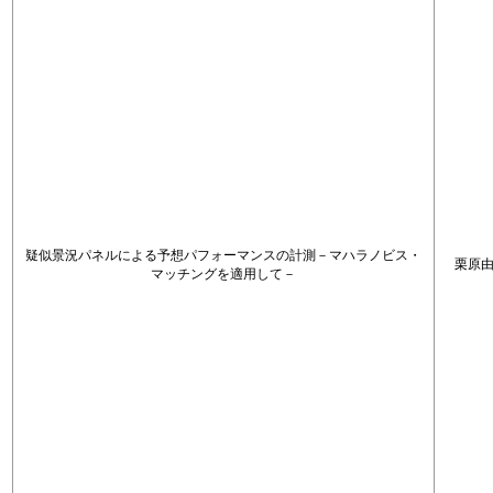
疑似景況パネルによる予想パフォーマンスの計測－マハラノビス・
栗原
マッチングを適用して－