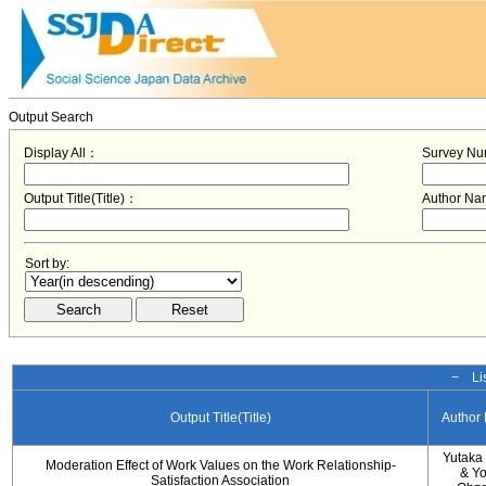
Output Search
Display All：
Survey N
Output Title(Title)：
Author N
Sort by:
− Lis
Output Title(Title)
Author
Yutaka
Moderation Effect of Work Values on the Work Relationship-
& Y
Satisfaction Association