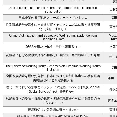
憲
Social capital, household income, and preferences for income
山村
redistribution
日本企業の雇用戦略とコーポレート・ガバナンス
福
性別職域分離が賃金に与える影響とそのメカニズムに関する実証研
高松
究－技能に注目して
Crime Victimization and Subjective Well-Being: Evidence from
Masa
Happiness Data
Kur
JGSSを用いた分析－男性の家事参加－
水落
高齢者における健康満足感の推移と社会階層－集団軌跡モデルを用
中田
いて－
The Effects of Working Hours Schemes on Overtime Working Hours
福
in Japan
全国家族調査を用いた分析 日本における婚前妊娠出生の社会経済
鎌田
的属性に関する規定要因分析
現代日本における宗教とボランティア活動─JGSS（日本版General
寺沢
Social Surveys）の計量分析から─
家庭教育への要請と母親の就業－母親の就業を不利にする教育のあ
喜多
り方をめぐって
雇用確保は企業業績に寄与するのか
高畑
資金調達は事業継続と安定雇用に関連性があるのか
高畑