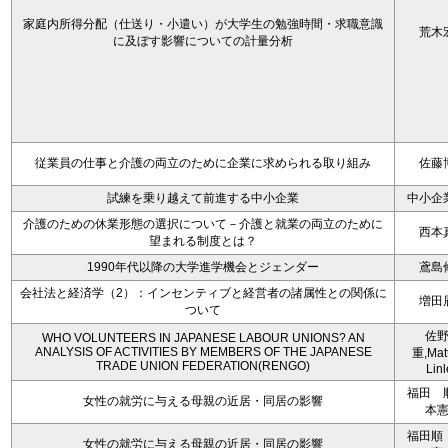
家庭内所得分配（仕送り・小遣い）が大学生の勉強時間・求職意識
荒木
に及ぼす影響についての計量分析
従業員の仕事と介護の両立のために企業に求められる取り組み
佐藤
試練を乗り越えて前進する中小企業
中小企
介護のための休業形態の選択について－介護と就業の両立のために
西本
望まれる制度とは？
1990年代以降の大学進学機会とジェンダー
鳶島
会社法と経済学（2）：インセンティブと経営者の諸属性との関係に
増田
ついて
佐
WHO VOLUNTEERS IN JAPANESE LABOUR UNIONS? AN
ANALYSIS OF ACTIVITIES BY MEMBERS OF THE JAPANESE
重,Mat
TRADE UNION FEDERATION(RENGO)
Linl
福田 
女性の就労に与える母親の近居・同居の影響
本
福田順
女性の就労に与える母親の近居・同居の影響