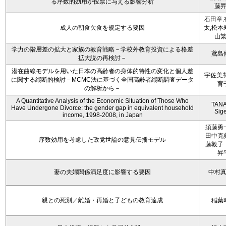
る序数的効用が投票に与える影響分析
藤
石田章,
成人の朝食欠食を規定する要因
太,松本
山
学力の階層差の拡大と家族の教育戦略－学校外教育投資による格差
鳶島
拡大説の再検討－
潜在曲線モデルを用いた日本の高齢者の身体的特性の変化と個人差
宇佐美慧
に関する縦断的検討－MCMC法に基づく全国高齢者縦断調査データ
育
の解析から－
A Quantitative Analysis of the Economic Situation of Those Who
TAN
Have Undergone Divorce: the gender gap in equivalent household
Sig
income, 1998-2008, in Japan
須藤勇
田中克
序数効用を考慮した政党世論の意見伝播モデル
藤敦子
昇
妻の夫婦関係満足度に影響する要因
中村
親との死別／離婚・再婚と子どもの教育達成
稲葉