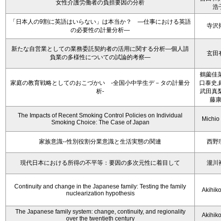
女性介護労働者の負担要因の分析
浩
「日本人の9割に英語はいらない」は本当か？ ―仕事における英語
寺沢
の必要性の計量分析―
新たな自営業としての業務委託契約者の活用に関する分析―個人請
玄田
負業の多様性についての試論的考察―
鶴薗佳菜
家庭の教育戦略としてのおこづかい -全国小中学生デ－タの計量分
口泰史,
析-
武田真梨
藤
The Impacts of Recent Smoking Control Policies on Individual
Michio
Smoking Choice: The Case of Japan
家族意識--性別役割分業意識と生活実態の関連
西野
現代日本における所得の不平等：要因の多次元性に着目して
瀧川
Continuity and change in the Japanese family: Testing the family
Akihik
nuclearization hypothesis
The Japanese family system: change, continuity, and regionality
Akihik
over the twentieth century