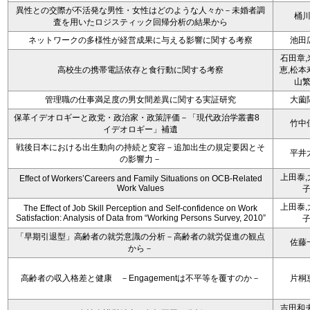
異性との交際が不活発な男性・女性はどのような人々か－未婚者調
桶
査を用いたロジスティック回帰分析の結果から
ネットワークの多様性が経営成果に与える影響に関する考察
池田
石田章,
高校生の携帯電話依存と食行動に関する考察
恵,松本
山
管理職の仕事満足度の男女間差異に関する実証研究
大薗
保革イデオロギーと政党・政治家・政策評価－「現代政治学叢書8
竹中
イデオロギー」補遺
戦後日本における出生動向の持続と変容－追加出生の規定要因とそ
平井
の影響力－
上田泰,
Effect of Workers’Careers and Family Situations on OCB-Related
Work Values
上田泰,
The Effect of Job Skill Perception and Self-confidence on Work
Satisfaction: Analysis of Data from “Working Persons Survey, 2010”
「早期引退型」高齢者の就労意識の分析－高齢者の就労促進の観点
佐藤
から－
高齢者の収入格差と健康 －Engagementは不平等を覆すのか－
片桐
吉田和夫