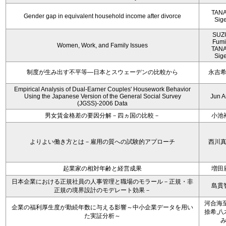
TAN
Gender gap in equivalent household income after divorce
Sig
SUZ
Fumi
Women, Work, and Family Issues
TAN
Sig
制度が生み出す不平等―日本とスウェーデンの比較から
永吉
Empirical Analysis of Dual-Earner Couples' Housework Behavior
Using the Japanese Version of the General Social Survey
Jun 
(JGSS)-2006 Data
男女賃金格差の要因分解－四ヵ国の比較－
小池
よりよい働き方とは－雇用の質への試験的アプローチ
西川
起業家の相対年齢と経営成果
増田
日本企業における正規社員の人事管理と職場のモラール－正規・非
島貫
正規の境界設計のモデレート効果－
河合海至
企業の福利厚生度が勤続年数に与える影響～中小企業データを用い
捺希,八
た実証分析～