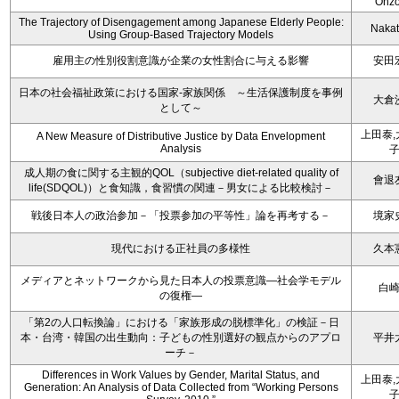
Ohz
The Trajectory of Disengagement among Japanese Elderly People:
Nakata
Using Group-Based Trajectory Models
雇用主の性別役割意識が企業の女性割合に与える影響
安田
日本の社会福祉政策における国家-家族関係 ～生活保護制度を事例
大倉
として～
上田泰,
A New Measure of Distributive Justice by Data Envelopment
Analysis
成人期の食に関する主観的QOL（subjective diet-related quality of
會退
life(SDQOL)）と食知識，食習慣の関連－男女による比較検討－
戦後日本人の政治参加－「投票参加の平等性」論を再考する－
境家
現代における正社員の多様性
久本
メディアとネットワークから見た日本人の投票意識―社会学モデル
白
の復権―
「第2の人口転換論」における「家族形成の脱標準化」の検証－日
本・台湾・韓国の出生動向：子どもの性別選好の観点からのアプロ
平井
ーチ－
Differences in Work Values by Gender, Marital Status, and
上田泰,
Generation: An Analysis of Data Collected from “Working Persons