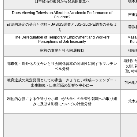
日本経済の復興から発展的創造へ
橋本
Does Viewing Television Affect the Academic Performance of
吉田
Children?
政治的決定の受容と信頼－JABISS調査とJSS-GLOPE調査の分析よ
善教
り－
The Deregulation of Temporary Employment and Workers'
Masa
Perceptions of Job Insecurity
Kur
家族の変動と社会階層移動
稲葉
埴淵知哉
都市化・郊外化の度合いと社会関係資本の関連性に関するマルチレ
友樹, 
ベル分析
聖, 村
教育達成の規定要因としての家族・きょうだい構成―ジェンダー・
苫米地
出生順位・出生間隔の影響を中心に―
利他的な親による仕送りや小遣いが大学生の学習や就職への取り組
荒木
みに及ぼす影響についての計量分析