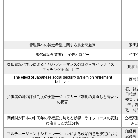
管理職への昇進希望に関する男女間差異
安田
現代政治学叢書8 イデオロギー
竹中
疑似景況パネルによる予想パフォーマンスの計測－マハラノビス・
栗原
マッチングを適用して－
The effect of Japanese social security system on retirement
西村
behavior
石川裕
田唯菜
労働者の能力評価制度の実態ージョブカード制度の見直しと普及へ
裕美，
の提言
平，
敬，村
関係財が日本の中高年の幸福度に与える影響：ライフコースの変動
立福家徳
に注目した実証分析
み
須藤勇
マルチエージェントシミュレーションによる政治的意思決定におけ
武藤敦