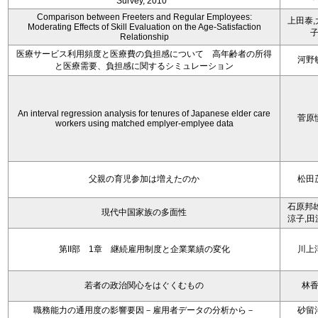
Survey, 2010 ”
Comparison between Freeters and Regular Employees:
上田泰,
Moderating Effects of Skill Evaluation on the Age-Satisfaction
Relationship
医療サービス利用頻度と医療費の負担感について 高年齢者の所得
河野
と医療需要、負担感に関するシミュレーション
An interval regression analysis for tenures of Japanese elder care
菅原
workers using matched emplyer-emplyee data
父親の育児参加は増えたのか
松田
石原邦雄
現代中国家族の多面性
涼子,田
第II部 1章 継続雇用制度と企業業績の変化
川上
若者の政治関心をはぐくむもの
林
職務能力の通用度の影響要因－雇用者データの分析から－
砂留