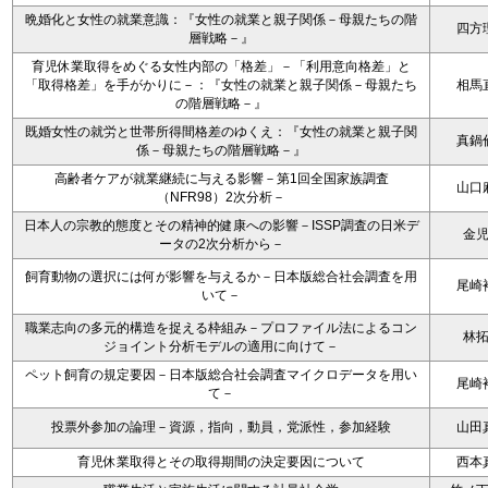
晩婚化と女性の就業意識：『女性の就業と親子関係－母親たちの階
四方
層戦略－』
育児休業取得をめぐる女性内部の「格差」－「利用意向格差」と
「取得格差」を手がかりに－：『女性の就業と親子関係－母親たち
相馬
の階層戦略－』
既婚女性の就労と世帯所得間格差のゆくえ：『女性の就業と親子関
真鍋
係－母親たちの階層戦略－』
高齢者ケアが就業継続に与える影響－第1回全国家族調査
山口
（NFR98）2次分析－
日本人の宗教的態度とその精神的健康への影響－ISSP調査の日米デ
金
ータの2次分析から－
飼育動物の選択には何が影響を与えるか－日本版総合社会調査を用
尾崎
いて－
職業志向の多元的構造を捉える枠組み－プロファイル法によるコン
林
ジョイント分析モデルの適用に向けて－
ペット飼育の規定要因－日本版総合社会調査マイクロデータを用い
尾崎
て－
投票外参加の論理－資源，指向，動員，党派性，参加経験
山田
育児休業取得とその取得期間の決定要因について
西本