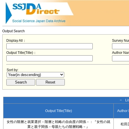
Output Search
Display All：
Survey N
Output Title(Title)：
Author N
Sort by:
− Lis
Output Title(Title)
Author
女性の階層と就業選択－階層と戦略の自由度の関係－：『女性の就
松田
業と親子関係－母親たちの階層戦略－』