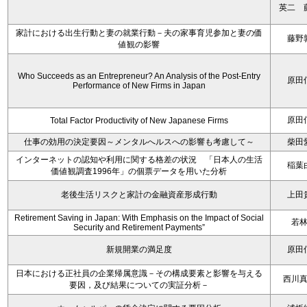
英二 
家計における出生行動と妻の就業行動－夫の家事育児参加と妻の価
藤野
値観の影響
Who Succeeds as an Entrepreneur? An Analysis of the Post-Entry
原田
Performance of New Firms in Japan
原田
Total Factor Productivity of New Japanese Firms
仕事の効用の決定要因～メンタルへルスへの影響も考慮して～
柴田
インターネットの認知や利用に関する格差の状況 「日本人の生活
稲葉
価値観調査1996年」の個票データを用いた分析
老後生活リスクと家計の金融資産形成行動
上田
Retirement Saving in Japan: With Emphasis on the Impact of Social
若
Security and Retirement Payments”
新規開業の満足度
原田
日本における正社員の企業帰属意識－その構成要素と影響を与える
西川
要因，及び結果についての実証分析－