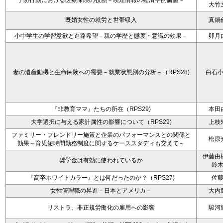
予防行動における医療保険の役割－喫煙情報の経済学的価値－
大竹
既婚女性の就労と世帯収入
真鍋
小中学生の学習意欲と進路希望－親の学歴と態度・意識の効果－
卯月
妻の遺産動機と生命保険への需要－就業状態別の分析－（RPS28)
白石
『非教育ママ』たちの所在（RPS29)
本田
大学選択に与える家計属性の影響について（RPS29)
上枝
ファミリー・フレンドリー施策と企業のパフォーマンスとの関係と
松原
効果～育児短時間勤務制度に関するケーススタディも交えて～
伊藤由
奨学金は有効に使われているか
鈴
『高卒ホワイトカラー』とは何だったのか？（RPS27)
佐
女性管理職の昇進－日本とアメリカ－
大内
リストラ、非正規労働化の雇用への影響
駿河