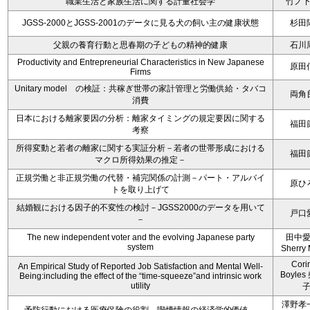
職業生活と家族生活に関する計量社会学
竹ノ
JGSS-2000とJGSS-2001のデータに見る犬の飼い主の健康状態
杉田
父親の養育行動と思春期の子どもの精神的健康
石川
Productivity and Entrepreneurial Characteristics in New Japanese
原田
Firms
Unitary model の検証：共稼ぎ世帯の家計管理と労働供給・タバコ
両角
消費
日本における離家要因の分析：離家タイミングの規定要因に関する
福田
考察
所得変動と若者の離家に関する実証分析－若者の世帯形成における
福田
マクロ所得効果の推定－
正規労働と非正規労働の代替・補完関係の計測－パート・アルバイ
原ひ
トを取り上げて
結婚観における因子的不変性の検討－JGSS2000のデータを用いて
戸口
－
The new independent voter and the evolving Japanese party
田中
system
Sherry 
Cori
An Empirical Study of Reported Job Satisfaction and Mental Well-
Boyle
Being:including the effect of the “time-squeeze”and intrinsic work
utility
澤野孝