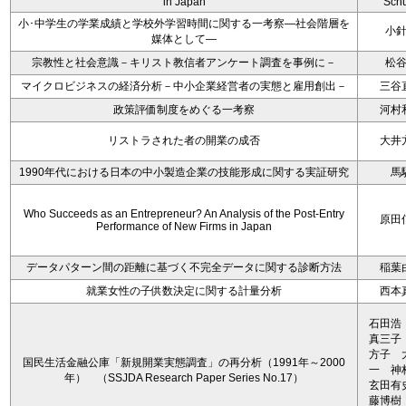
in Japan
Schu
小･中学生の学業成績と学校外学習時間に関する一考察―社会階層を
小
媒体として―
宗教性と社会意識－キリスト教信者アンケート調査を事例に－
松
マイクロビジネスの経済分析－中小企業経営者の実態と雇用創出－
三谷
政策評価制度をめぐる一考察
河村
リストラされた者の開業の成否
大井
1990年代における日本の中小製造企業の技能形成に関する実証研究
馬
Who Succeeds as an Entrepreneur? An Analysis of the Post-Entry
原田
Performance of New Firms in Japan
データパターン間の距離に基づく不完全データに関する診断方法
稲葉
就業女性の子供数決定に関する計量分析
西本
石田浩
真三子
方子 
国民生活金融公庫「新規開業実態調査」の再分析（1991年～2000
一 
年） （SSJDA Research Paper Series No.17）
玄田有
藤博樹