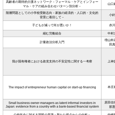
高齢者の期待的介護ネットワーク－フォーマル・ケアとインフォー
山口
マル・ケアの組み合わせパターン別分析－
階層問題としての小学校受験志向－家族の経済的・人口的・文化的
小
背景に着目して－
子どもが減って何が悪いか！
赤
縮む労働組合
中村
増山幹
計量政治分析入門
田
我が国有権者における政党支持の不安定性に関する一考察
上神
本庄
The impact of entrepreneur human capital on start-up financing
原田信
Small business owner-managers as latent informal investors in
Japan: evidence from a country with a bank-based financial system
那
公的年金に対する国民の意識－新たな視点からの分析－
中嶋