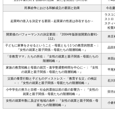
民事紛争における和解成立の要因と効果
今在
ラスコ
ストロ
起業時の借入を決定する要因－起業家の性差は存在するか－
スティ
松繁
開業後のパフォーマンスの決定要因：『2004年版新規開業白書91-
本庄
112』
子どもに家事をさせるということ－母親ともう1つの教育的態度－：
品田
『女性の就業と親子関係－母親たちの階層戦略－』
「非教育ママ」たちの所在：『女性の就業と親子関係－母親たちの
本田
階層戦略－』
家族の教育戦略と母親の就労－進学塾通塾時間を中心に－：『女性
平尾
の就業と親子関係－母親たちの階層戦略－』
父親の養育行動と子どものディストレス－「教育する父」の検証
石川
－：『女性の就業と親子関係－母親たちの階層戦略－』
小中学生の努力と目標－社会的選抜以前の親の影響力－：『女性の
卯月
就業と親子関係－母親たちの階層戦略－』
女性の就業年数に及ぼす地域の条件：『女性の就業と親子関係－母
小倉
親たちの階層戦略－』