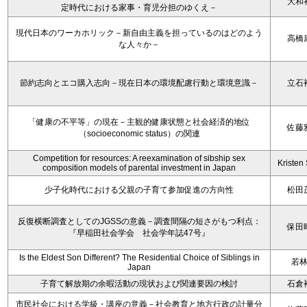
大和
定時代における家事・育児分担のゆくえ－
現代日本のワーカホリック－新自由主義を担っているのはどのよう
高橋
な人々か－
節約志向とエコ購入志向－現在日本の環境配慮行動と環境意識－
立石
「健康の不平等」の現在－主観的健康状態と社会経済的地位
佐藤
（socioeconomic status）の関連
Competition for resources: A reexamination of sibship sex
Kristen 
composition models of parental investment in Japan
少子化時代における父親の子育て参加促進の方向性
松田
反復横断調査としてのJGSSの意義－調査間隔の短さがもつ利点：
保田
『早稲田社会学会 社会学年誌47号』
Is the Eldest Son Different? The Residential Choice of Siblings in
若
Japan
子育て解放期の余暇活動の現状および関連要因の検討
石倉
市民社会における学級・講座の意義－社会教育と地方行政の計量分