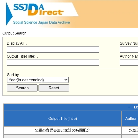
Output Search
Display All：
Survey N
Output Title(Title)：
Author N
Sort by:
− Lis
Output Title(Title)
Author
父親の育児参加と家計の時間配分
水落