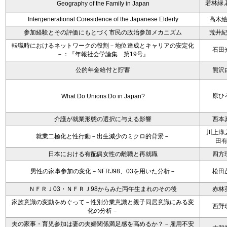
若林緑,
Geography of the Family in Japan
Intergenerational Coresidence of the Japanese Elderly
高木
参加経験とその評価にもとづく市民の政治参加メカニズム
荒井
転職時におけるネットワークの役割－地位達成とキャリアの安定化
石田
－：『年報社会学論集 第19号』
公的年金給付と貯蓄
熊沢
原ひ
What Do Unions Do in Japan?
介護が就業形態の選択に与える影響
西本
川上淳
就業二極化と性行動－出生減少のミクロ的背景－
田
日本における有配偶女性の離職と再就職
四方
男性の家事参加の変化－NFRJ98、03を用いた分析－
松田
ＮＦＲＪ03・ＮＦＲＪ98からみた丙午生まれのその後
赤林
家族意識の変動をめぐって－性別分業意識と親子同居意識にみる変
西野
化の分析－
夫の家事・育児参加は妻の夫婦関係満足感を高めるか？－雇用不安