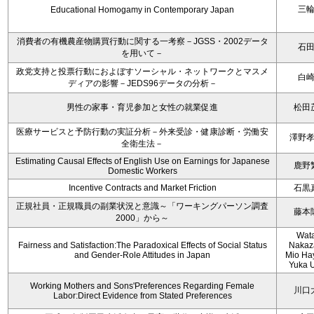
三
Educational Homogamy in Contemporary Japan
消費者の有機農産物購買行動に関する一考察－JGSS・2002データ
石
を用いて－
政党支持と投票行動におよぼすソーシャル・ネットワークとマスメ
白
ディアの影響－JEDS96データの分析－
男性の家事・育児参加と女性の就業促進
松田
医療サービスと予防行動の実証分析－外来受診・健康診断・労働安
澤野
全衛生法－
Estimating Causal Effects of English Use on Earnings for Japanese
鹿野
Domestic Workers
Incentive Contracts and Market Friction
石黒
正規社員・正規職員の副業状況と意識～「ワーキングパーソン調査
藤本
2000」から～
Wat
Fairness and Satisfaction:The Paradoxical Effects of Social Status
Nakaz
and Gender-Role Attitudes in Japan
Mio Ha
Yuka 
Working Mothers and Sons'Preferences Regarding Female
川口
Labor:Direct Evidence from Stated Preferences