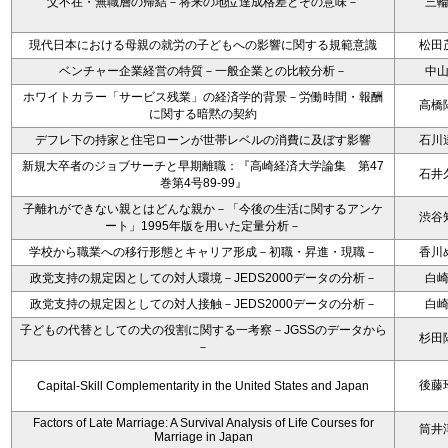
父不在・無職層の帰結－将来の地位達成格差とその意味－
三
現代日本における母親の就労の子どもへの影響に関する規範意識
松田
ベンチャー企業経営の特質－一般企業との比較分析－
中
ホワイトカラー「サービス残業」の経済学的背景－労働時間・報酬
高橋
に関する暗黙の契約
デフレ下の持家と住宅ローンが世帯レベルの消費に及ぼす影響
石川
新規大卒者のジョブサーチと早期離職：『高崎経済大学論集 第47
石井
巻第4号89-99』
子離れができない親とはどんな親か－「今後の生活に関するアンケ
渋谷
ート」1995年版を用いた定量分析－
学校から職業への移行形態とキャリア形成－初職・昇進・現職－
香川
政党支持の規定因としての対人環境－JEDS2000データの分析－
白
政党支持の規定因としての対人接触－JEDS2000データの分析－
白
子どもの代替としての犬の役割に関する一考察－JGSSのデータから
杉田
－
後藤
Capital-Skill Complementarity in the United States and Japan
Factors of Late Marriage: A Survival Analysis of Life Courses for
筒井
Marriage in Japan