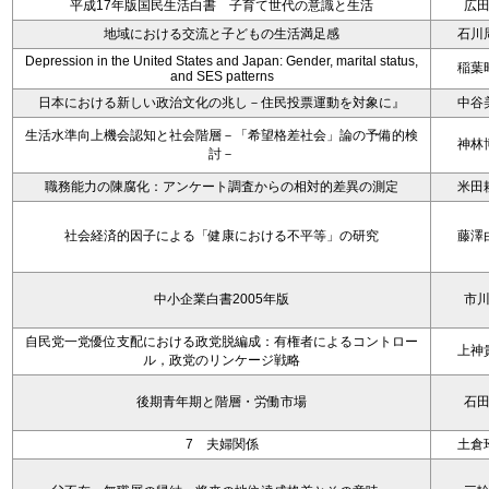
平成17年版国民生活白書 子育て世代の意識と生活
広
地域における交流と子どもの生活満足感
石川
Depression in the United States and Japan: Gender, marital status,
稲葉
and SES patterns
日本における新しい政治文化の兆し－住民投票運動を対象に』
中谷
生活水準向上機会認知と社会階層－「希望格差社会」論の予備的検
神林
討－
職務能力の陳腐化：アンケート調査からの相対的差異の測定
米田
社会経済的因子による「健康における不平等」の研究
藤澤
中小企業白書2005年版
市
自民党一党優位支配における政党脱編成：有権者によるコントロー
上神
ル，政党のリンケージ戦略
後期青年期と階層・労働市場
石
7 夫婦関係
土倉