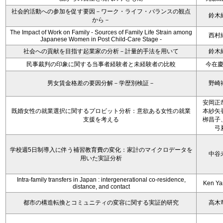
社会的活動への参加を促す要因－ワーク・ライフ・バランスの観点
鈴木
から－
The Impact of Work on Family - Sources of Family Life Strain among
西村
Japanese Women in Post Child-Care Stage -
社会への貢献を目指す起業家の分析－計量的手法を用いて
鈴木
民事裁判の印象に関する当事者経験者と未経験者の比較
今在
男女賃金格差の要因分解－学歴別検証－
野崎
安岡正
既婚女性の就業選択に関するプロビット分析：意欲ある女性の就業
本紗矢
支援を考える
栁昌子
弓
学校週5日制導入に伴う補習教育費の変化：家計のマイクロデータを
中谷
用いた実証分析
Intra-family transfers in Japan : intergenerational co-residence,
Ken Y
distance, and contact
都市の構造転換とコミュニティの変容に関する実証的研究
高木