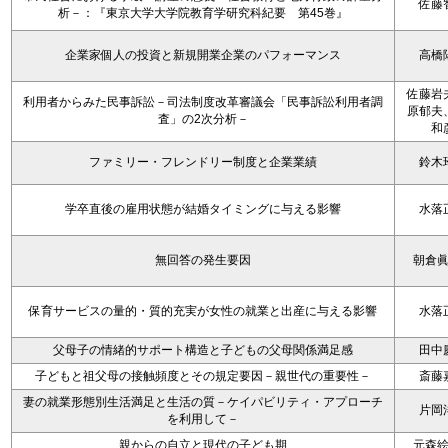
佐藤
析－：『東京大学大学院教育学研究科紀要 第45巻』
企業家個人の投資と新規開業企業のパフォーマンス
高橋
佐藤岩
利用者からみた民事訴訟－司法制度改革審議会「民事訴訟利用者調
原郁夫
査」の2次分析－
和
ファミリー・フレンドリー制度と企業業績
鈴木
学卒直後の雇用状態が結婚タイミングに与える影響
水落
無回答の発生要因
朝倉
保育サービスの量的・質的充実が女性の就業と出産に与える影響
水落
父母子の情緒的サポート構造と子どもの父母関係満足感
田中
子どもと祖父母の接触頻度とその規定要因－親世代の重要性－
斎藤
妻の就業形態別生活満足と生活の質－ケイパビリティ・アプローチ
片岡
を利用して－
親からの自立と現代の子ども期
元森