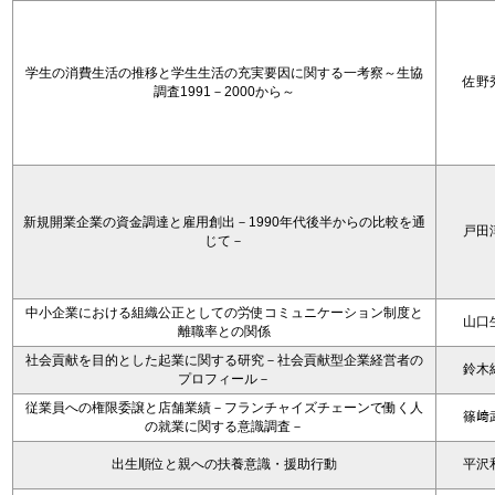
学生の消費生活の推移と学生生活の充実要因に関する一考察～生協
佐野
調査1991－2000から～
新規開業企業の資金調達と雇用創出－1990年代後半からの比較を通
戸田
じて－
中小企業における組織公正としての労使コミュニケーション制度と
山口
離職率との関係
社会貢献を目的とした起業に関する研究－社会貢献型企業経営者の
鈴木
プロフィール－
従業員への権限委譲と店舗業績－フランチャイズチェーンで働く人
篠﨑
の就業に関する意識調査－
出生順位と親への扶養意識・援助行動
平沢