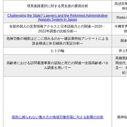
高須百華
理系進路選択に対する男女差の要因分析
幹
Challenging the State? Lawyers and the Reformed Administrative
Rieko
Appeals System in Japan
在留外国人の災害情報アクセスと日本語能力との関連―2020・
今﨑常秀
2022年調査の比較分析―
危険労働の補償はどこに現れるのか―建設業時短アンケートによる
岡
賃金構成と休日確保の実証分析―
ヒトの輪
井上
髙橋実
高齢者における訪問看護事業の認知と死亡の関連ー全国高齢者パネ
岡佳代
ル調査を用いてー
圭一、
紀
場所に縛られない働き方が地域労働市場に与える影響の分析
風神