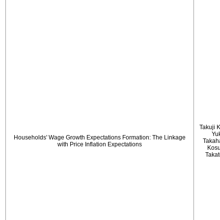
Takuji 
Yu
Households' Wage Growth Expectations Formation: The Linkage
Takah
with Price Inflation Expectations
Kos
Taka