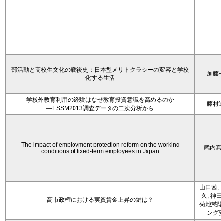
部活動と高校生文化の戦後史：日本型メリトクラシーの変容と学校
加藤
化する生活
学校外教育利用の経験はなぜ教育投資意識を高めるのか
藤村
―ESSM2013調査データの二次分析から
The impact of employment protection reform on the working
武内
conditions of fixed-term employees in Japan
山口茜,
久, 神
高市政権における実質賃金上昇の鍵は？
菊池慈陽
ング