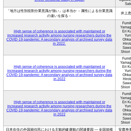
Sat
「地方は性別役割分業意識が強い」は本当か －属性による分業意識
井上
の違いを探る－
Fumi
Yamag
High sense of coherence is associated with maintained or
Eri K
increased research activity among nursing researchers during the
Yur
COVID-19 pandemic: A secondary analysis of archived survey data
Ohka
in 2022.
Hiro
Sawa
Shiori 
Fumi
Yamag
High sense of coherence is associated with maintained or
Eri K
increased research activity among nursing researchers during the
Yur
COVID-19 pandemic: A secondary analysis of archived survey data
Ohka
in 2022
Hiro
Sawa
Shiori 
Fumi
Yamag
High sense of coherence is associated with maintained or
Eri K
increased research activity among nursing researchers during the
Yur
COVID-19 pandemic: A secondary analysis of archived survey data
Ohka
in 2022
Hiro
Sawa
Shiori 
日本在住の外国籍住民における主観的健康観の関連要因 ― 全国規模
安齋寿美