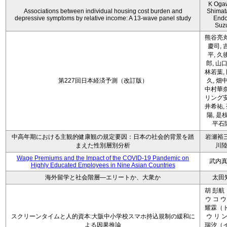
K Oga
Associations between individual housing cost burden and
Shimat
depressive symptoms by relative income: A 13-wave panel study
Endo
Suz
熊谷亮丸
慶司, 
平, 久
郎, 山口
林若葉,
第227回日本経済予測（改訂版）
久, 畑
中村華奈
リング安
井希祐,
陽, 是
平石
中高年期における主観的健康観の規定要因：日本の社会的背景を踏
岩瀬裕三
まえた性別層別分析
川
Wage Premiums and the Impact of the COVID‑19 Pandemic on
武内
Highly Educated Employees in Nine Asian Countries
海外留学と社会階層―エリートか、大衆か
太田
胡 彭航
ウ コ ウ
耀霖（ト
スクリーンタイムと人的資本:大阪中小学校スマホ持込規制の緩和に
ウ リ ン
よる因果推論
瑞汐（イ