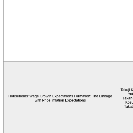
Takuji 
Yu
Households' Wage Growth Expectations Formation: The Linkage
Takah
with Price Inflation Expectations
Kos
Taka