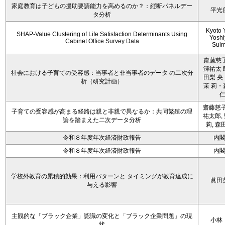
家庭教育は子どもの援助要請能力を高めるのか？：縦断パネルデー
平光
タ分析
Kyoto 
SHAP-Value Clustering of Life Satisfaction Determinants Using
Yoshi
Cabinet Office Survey Data
Sui
齋藤慈子
澤祐太 
社会における子育ての受容感：当事者と非当事者のデータ の二次分
田梨 央
析（研究計画）
茉 莉・
齋藤慈子
子育ての受容感が高まる経路は親と非親で異なるか：共同繁殖の理
祐太郎,
論を踏まえた二次データ分析
莉, 森
令和８年度年次経済財政報告
内
令和８年度年次経済財政報告
内
学校外教育の累積的効果：利用パターンと タイミングが教育達成に
眞田
与える影響
主観的な「ブラック企業」認識の変化と「ブラック企業問題」の現
小林
状