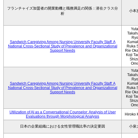
フランチャイズ加盟者の開業動機と職務満足の関係：潜在クラス分
小本
析
Yut
Takah
Ryo
Sandwich Caregiving Among Nursing University Faculty Staff: A
Kumak
National Cross-Sectional Study of Prevalence and Organizational
Ruka S
Support Needs
Rie Ok
Koji T
Shiz
Omo
Yut
Takah
Ryo
Sandwich Caregiving Among Nursing University Faculty Staff: A
Kumak
National Cross-Sectional Study of Prevalence and Organizational
Ruka S
Support Needs
Rie Ok
Koji T
Shiz
Omo
Utilization of AI as a Conversational Counselor: Analysis of User
Hiroko
Evaluations through Morphological Analysis
日本の企業組織における女性管理職比率の決定要因
小泉