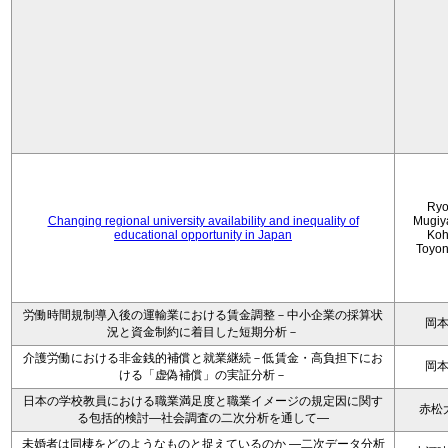
Ryo
Changing regional university availability and inequality of
Mugiy
educational opportunity in Japan
Koh
Toyo
労働時間規制導入後の運輸業における賃金調整－中小企業の採算状
岡
況と資金制約に着目した短期分析－
介護労働における非金銭的補償と就業継続－低賃金・高負担下にお
岡
ける「虚偽補償」の実証分析－
日本の学校教員における職業満足度と職業イメージの規定因に関す
赤松
る包括的検討―社会調査の二次分析を通して―
未婚者は同棲をどのようなものと捉えているのか —二次データ分析