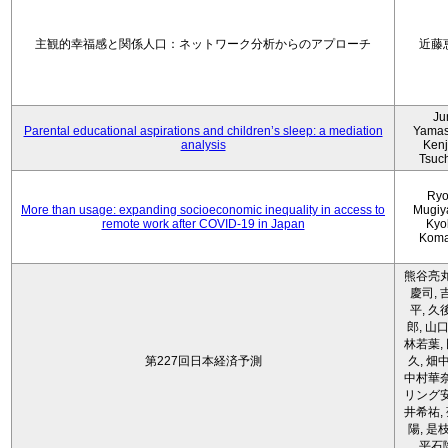
主観的幸福感と関係人口：ネットワーク分析からのアプローチ
近藤
Ju
Parental educational aspirations and children’s sleep: a mediation
Yamas
analysis
Kenji
Tsuc
Ryo
More than usage: expanding socioeconomic inequality in access to
Mugiy
remote work after COVID-19 in Japan
Kyo
Koma
熊谷亮丸
慶司, 
平, 久
郎, 山口
林若葉,
第227回日本経済予測
久, 畑
中村華奈
リング安
井希祐,
陽, 是
平石