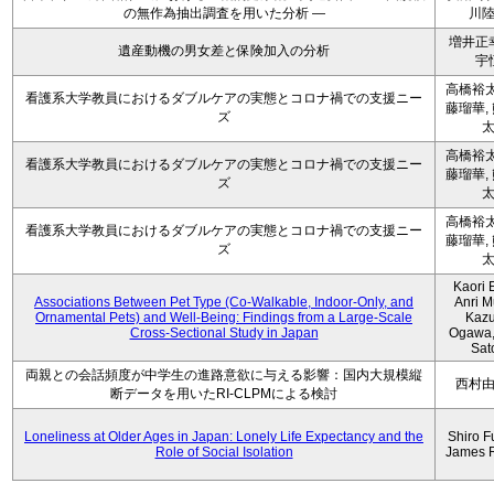
の無作為抽出調査を用いた分析 ―
川
増井正
遺産動機の男女差と保険加入の分析
宇
高橋裕太
看護系大学教員におけるダブルケアの実態とコロナ禍での支援ニー
藤瑠華,
ズ
高橋裕太
看護系大学教員におけるダブルケアの実態とコロナ禍での支援ニー
藤瑠華,
ズ
高橋裕太
看護系大学教員におけるダブルケアの実態とコロナ禍での支援ニー
藤瑠華,
ズ
Kaori 
Associations Between Pet Type (Co-Walkable, Indoor-Only, and
Anri M
Ornamental Pets) and Well-Being: Findings from a Large-Scale
Kaz
Cross-Sectional Study in Japan
Ogawa,
Sat
両親との会話頻度が中学生の進路意欲に与える影響：国内大規模縦
西村
断データを用いたRI-CLPMによる検討
Loneliness at Older Ages in Japan: Lonely Life Expectancy and the
Shiro F
Role of Social Isolation
James 