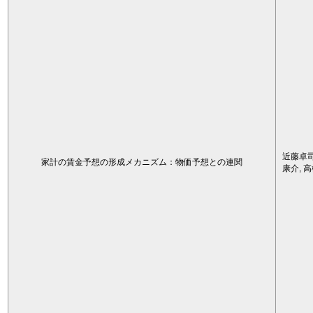
近藤卓司
家計の賃金予想の形成メカニズム：物価予想との連関
康介, 