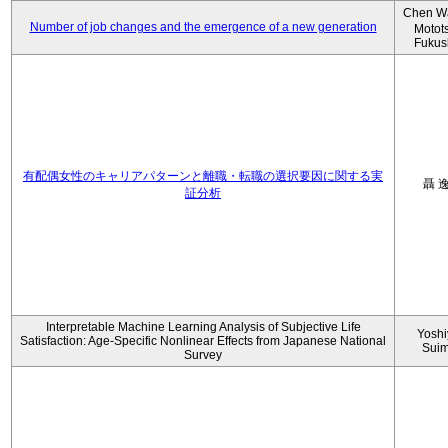
Chen W
Number of job changes and the emergence of a new generation
Motot
Fukus
有配偶女性のキャリアパターンと離職・転職の選択要因に関する実
聶 
証分析
Interpretable Machine Learning Analysis of Subjective Life
Yoshi
Satisfaction: Age-Specific Nonlinear Effects from Japanese National
Sui
Survey