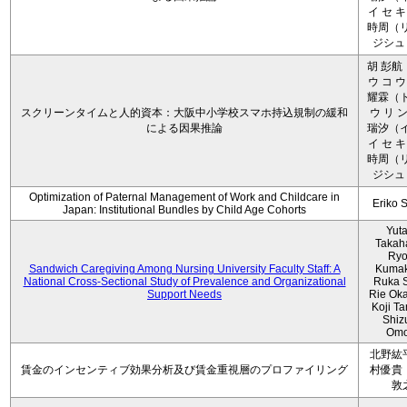
イ セ キ
時周（リ
ジシュ 
胡 彭航
ウ コ ウ
耀霖（ト
スクリーンタイムと人的資本：大阪中小学校スマホ持込規制の緩和
ウ リ ン
による因果推論
瑞汐（イ
イ セ キ
時周（リ
ジシュ 
Optimization of Paternal Management of Work and Childcare in
Eriko 
Japan: Institutional Bundles by Child Age Cohorts
Yut
Takah
Ryo
Sandwich Caregiving Among Nursing University Faculty Staff: A
Kumak
National Cross-Sectional Study of Prevalence and Organizational
Ruka S
Support Needs
Rie Ok
Koji T
Shiz
Omo
北野紘
賃金のインセンティブ効果分析及び賃金重視層のプロファイリング
村優貴
敦