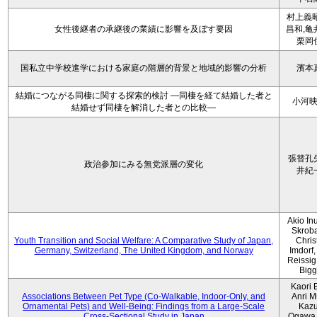
村上義昭
女性後継者の承継後の業績に影響を及ぼす要因
昌和,亀
栗岡
国私立中学校進学における家庭の階層的背景と地域的影響の分析
濱本
結婚につながる同棲に関する探索的検討 ―同棲を経て結婚した者と
小河
結婚せず同棲を解消した者との比較―
張替孔
政治参加にみる無党派層の変化
井紀
Akio Inu
Skrob
Youth Transition and Social Welfare: A Comparative Study of Japan,
Chris
Germany, Switzerland, The United Kingdom, and Norway
Imdorf, 
Reissig
Bigg
Kaori 
Associations Between Pet Type (Co-Walkable, Indoor-Only, and
Anri M
Ornamental Pets) and Well-Being: Findings from a Large-Scale
Kaz
Cross-Sectional Study in Japan
Ogawa,