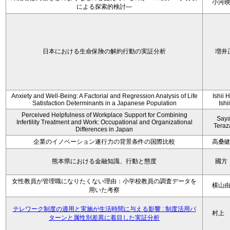
小河
による探索的検討—
日本における生命保険の解約行動の実証分析
増井
Anxiety and Well-Being: A Factorial and Regression Analysis of Life
Ishii 
Satisfaction Determinants in a Japanese Population
Ishi
Perceived Helpfulness of Workplace Support for Combining
Say
Infertility Treatment and Work: Occupational and Organizational
Tera
Differences in Japan
企業のイノベーション遂行力の背景条件の国際比較
高桑
熊本県における金融知識、行動と態度
國方
女性教員が管理職になりたくない理由：小学校教員の調査データを
横山
用いた考察
テレワーク制度の適用と実施が生活時間に与える影響 : 制度活用パ
村上
ターンと属性別差異に着目した実証分析