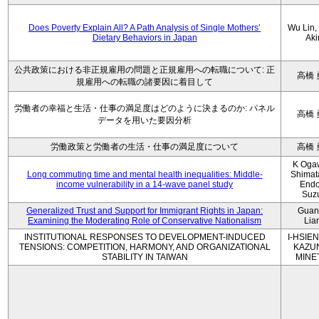
Does Poverty Explain All? A Path Analysis of Single Mothers’
Wu Lin, 
Dietary Behaviors in Japan
Aki
公共政策における非正規雇用の問題と正規雇用への転職について: 正
高橋 
規雇用への転職の諸要因に着目して
労働者の幸福と生活・仕事の満足度はどのように決まるのか: パネル
高橋 
データを用いた要因分析
労働政策と労働者の生活・仕事の満足度について
高橋 
K Oga
Long commuting time and mental health inequalities: Middle-
Shimat
income vulnerability in a 14-wave panel study
Endo
Suz
Generalized Trust and Support for Immigrant Rights in Japan:
Guan
Examining the Moderating Role of Conservative Nationalism
Lia
INSTITUTIONAL RESPONSES TO DEVELOPMENT-INDUCED
I-HSIEN
TENSIONS: COMPETITION, HARMONY, AND ORGANIZATIONAL
KAZU
STABILITY IN TAIWAN
MINE