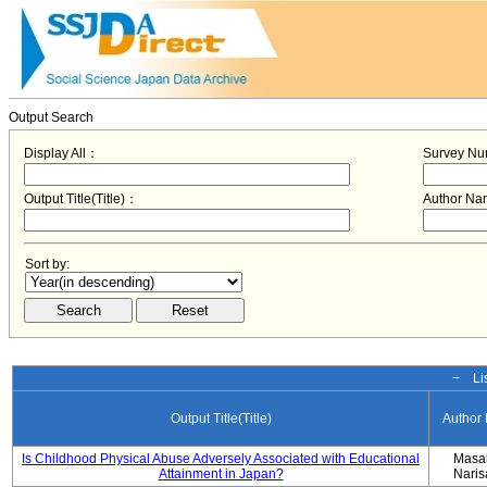
Output Search
Display All：
Survey N
Output Title(Title)：
Author N
Sort by:
− Lis
Output Title(Title)
Author
Is Childhood Physical Abuse Adversely Associated with Educational
Masa
Attainment in Japan?
Nari