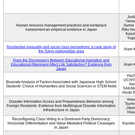
Junt
Yama
Human resource management practices and workplace
Sumie 
harassment:an empirical evidence in Japan
Riko No
Kazu
Yug
Residential inequality and social class perceptions: a case study of
Aram 
the Tokyo metropolitan area
Does the Discrepancy Between Educational Aspiration and
Educational Attainment Affect Life Satisfaction? Evidence from
Aram 
Japan
Hach
UCHIY
Bivariate Analysis of Factors Associated with Japanese High School
Na
Students’ Choice of Humanities and Social Sciences or STEM fields
SAKAM
Hiroki
Imas
Disaster Information Access and Preparedness Behavior among
Tsune
Foreign Residents: Evidence from Multilingual Disaster Information
,Oka
Infrastructure in Japan
Hisa
Reconfiguring Class Voting in a Dominant-Party Democracy:
Horizontal Differentiation and Value-Mediated Political Cleavages
Kazuko
in Japan