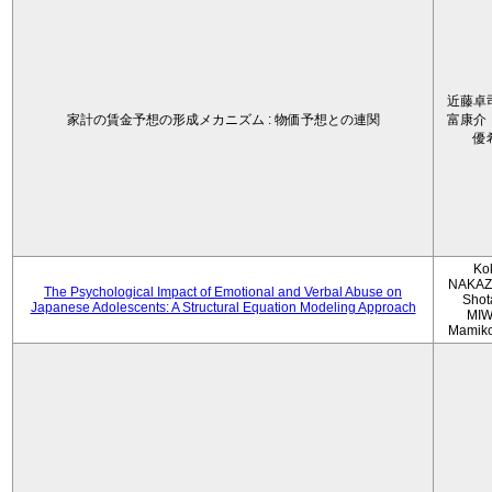
近藤卓
家計の賃金予想の形成メカニズム : 物価予想との連関
富康介
優
Ko
NAKAZ
The Psychological Impact of Emotional and Verbal Abuse on
Shot
Japanese Adolescents: A Structural Equation Modeling Approach
MIW
Mamik