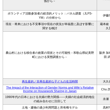
係から－
ボランティア活動参加者の経済的メリット：パネル調査（JLPS-
伊藤
YM）の分析から
現在・将来における不安事項や現在の状況が幸福度に及ぼす影響に
蔵本綾
関する検討
久
農山村における移住者の創業の現状とその可能性－和歌山県紀美野
阪井 加
町における実態調査から－
田 
再生産的／非再生産的な子どもの生活時間
大久
The Impact of the Interaction of Gender Norms and Wife’s Relative
Chu Z
Income on Housework Sharing in Japan
1990年代の日本における夫婦の勢力関係――夫婦の社会経済的地位
永瀬
の組み合わせに注目して
土地・建物の過少利用問題と所有権モデル
高村