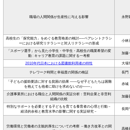
職場の人間関係が生産性に与える影響
永野
高校生の「探究能力」をめぐる教育格差の検討──ペアレントクラシ
小林
ーにおける研究リテラシーと対人リテラシーの形成
「スポーツ選手」から見た小学生・中学生・高校生の職業希望の変
加藤
動 : キャリア教育の課題に関する一考察
2010年代日本における図書館利用者の特性
大場
テレワーク時間と幸福度の関係の検証
長門
「子どもの援助要請に対する貧困の効果 ――なぜ子どもたちは困難
赤城
を抱えても他者に助けを求めないのか――」
介護事業所における職位と人間関係の実証分析：営利企業と非営利
加藤
組織の比較
特別なサポートを必要とする子どもを育てる養育者の心理と行動－
長岡
経済的余裕と教育水準の影響に関する実証研究－
労働環境と労働者の主観的厚生についての考察 －働き方改革との関
高橋