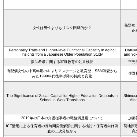
茶野努
女性は男性よりもリスク回避的か？
正
Personality Traits and Higher-level Functional Capacity in Aging:
Haruka 
Insights from a Japanese Older Population Study
and Yoko
援助希求に関する家庭教育の効果検証
平光
有配偶女性の中高年期のキャリアステージと教育歴―SSM調査から
佐野
みた1990年代後半以降の持続と変化
The Significance of Social Capital for Higher Education Dropouts in
Shimos
School-to-Work Transitions
Min
2019年の日本の介護従事者の職務満足度について
加藤
ICT活用による保育者の長時間労働解消に関する検討：保育者向け調
菊地原守
査の二次分析から
寛