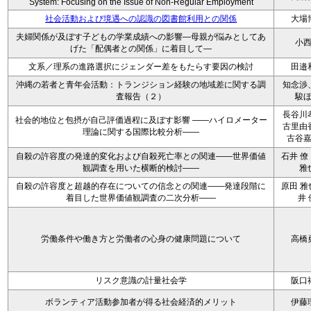
System: Focusing on the Issue of Non-Regular Employment
社会活動および境遇への認識の図書館利用との関係
大場
夫婦関係が及ぼす子どもの学業成績への影響―母親が悩みとしてあ
小
げた「配偶者との関係」に着目して―
文系／理系の進路選択にジェンダー差をもたらす要因の検討
田邉
沖縄の若者と青年会活動：トランジション経験の地域差に関する調
知念渉
査報告（２）
駿
長谷川
社会的地位と包摂が自己評価過程に及ぼす影響 ――ハイロメーター
古里由
理論に関する国際比較分析――
古谷
自殺の許容度の発達的変化および自殺死亡率との関連――世界価値
石井 僚
観調査を用いた横断的検討――
雅
自殺の許容度と超越的存在についての信念との関連――発達段階に
原田 雅
着目した世界価値観調査の二次分析――
井 
労働条件や働き方と労働者の心身の健康問題について
高橋
リスク意識の計量社会学
阪口
ボランティア活動参加者が得る社会経済的メリット
伊藤