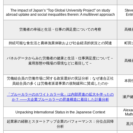
The impact of Japan’s “Top Global University Project” on study
Stev
abroad uptake and social inequalities therein: A multilevel approach
Entr
労働者の幸福と生活・仕事の満足度についての考察
高橋
持続可能な食生活と農林漁業体験および社会経済的状況との関連
町田
パネルデータからみた労働者の健康と生活・仕事満足度について－
高橋
雇用形態や職場の環境などに着目して－
労働組合員の労働市場に関する政策選好の実証分析：なぜ連合正社
本田
員組合員の多くは労働者派遣事業の規制緩和に賛成したのか
「ブルーカラーのホワイトカラー化」は内部昇進の拡大を伴ったの
瀬戸
か？ ――大企業ブルーカラーの昇進構造に着目した計量分析
Alexa
Unpacking International Status in the Japanese Context
Math
起業家の経験とスタートアップ企業のパフォーマンス：分位点回帰
黒
分析