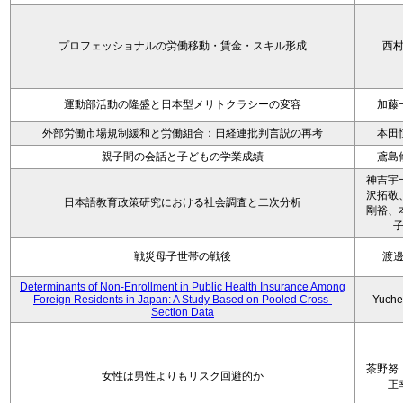
プロフェッショナルの労働移動・賃金・スキル形成
西
運動部活動の隆盛と日本型メリトクラシーの変容
加藤
外部労働市場規制緩和と労働組合：日経連批判言説の再考
本田
親子間の会話と子どもの学業成績
鳶島
神吉宇
沢拓敬
日本語教育政策研究における社会調査と二次分析
剛裕、
戦災母子世帯の戦後
渡
Determinants of Non-Enrollment in Public Health Insurance Among
Foreign Residents in Japan: A Study Based on Pooled Cross-
Yuche
Section Data
茶野努
女性は男性よりもリスク回避的か
正