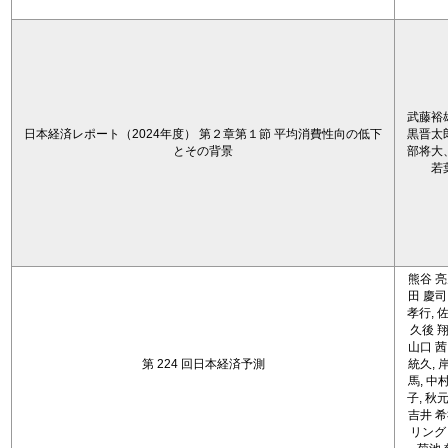
武藤裕
日本経済レポート（2024年度） 第２章第１節 平均消費性向の低下
黒晋太
とその背景
部将大
若
熊谷 亮
田 慶司
孝行, 佐
久後 翔
山口 茜
第 224 回日本経済予測
統久, 
馬, 中
子, 秋元
吉井 希
リング 