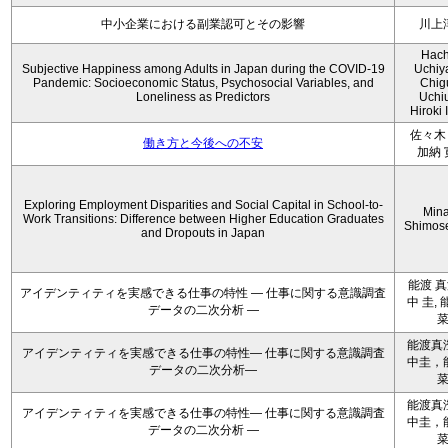
中小企業における副業認可とその影響
川上
Hach
Subjective Happiness among Adults in Japan during the COVID-19
Uchiy
Pandemic: Socioeconomic Status, Psychosocial Variables, and
Chig
Loneliness as Predictors
Uchi
Hiroki 
佐々木 
働き方と今後への不安
加納 
Exploring Employment Disparities and Social Capital in School-to-
Min
Work Transitions: Difference between Higher Education Graduates
Shimos
and Dropouts in Japan
能渡 真
アイデンティティを実感できる仕事の特性 ― 仕事に関する意識調査
中 圭, 
データの二次分析 ―
能渡真
アイデンティティを実感できる仕事の特性― 仕事に関する意識調査
中圭，
データの二次分析―
能渡真
アイデンティティを実感できる仕事の特性― 仕事に関する意識調査
中圭，
データの二次分析 ―