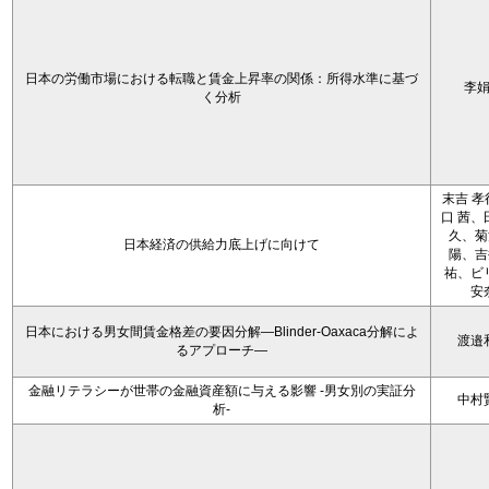
日本の労働市場における転職と賃金上昇率の関係：所得水準に基づ
李
く分析
末吉 孝
口 茜、
久、菊
日本経済の供給力底上げに向けて
陽、吉
祐、ビ
安
日本における男女間賃金格差の要因分解―Blinder-Oaxaca分解によ
渡邉
るアプローチ―
金融リテラシーが世帯の金融資産額に与える影響 -男女別の実証分
中村
析-