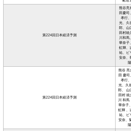
菊池 
熊谷亮
田慶司
孝行
光、久
郎、山
田村統
第224回日本経済予測
川和馬
華奈子
虹輝、
祐、ビ
安奈、
熊谷 亮
田 慶司
孝行
光、久後
郎、 山
田村 統
第224回日本経済予測
川 和馬
華奈子、
虹輝 、
祐、ビ
安奈、菊