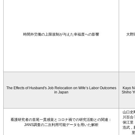
時間外労働の上限規制が与えた幸福度への影響
大野
The Effects of Husband's Job Relocation on Wife’s Labor Outcomes
Kayo N
in Japan
Shiho 
山口史
川百合
看護研究者の首尾一貫感覚とコロナ禍での研究活動との関連：
保江里
JANS調査の二次利用可能データを用いた解析
浩武，