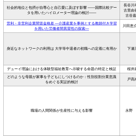
長谷川
社会的地位と包摂が自尊心と自己愛に及ぼす影響 ――国際比較デー
古里由
タを用いたハイロメーター理論の検討――
古谷
営利・非営利企業間賃金格差 ―介護産業を事例とする教師付き学習
川田恵介
を用いた労働者間異質性の探索―
身近なネットワークの利用は 大学等中退者の初職への定着に有用か
下瀬
デューイ理論における体験型福祉教育へ示唆する命題の特定と検証
桜井
どのような母親が家事を子どもにしつけるのか：性別役割分業意識
戸髙
をめぐる実証的検討
職場の人間関係が生産性に与える影響
永野