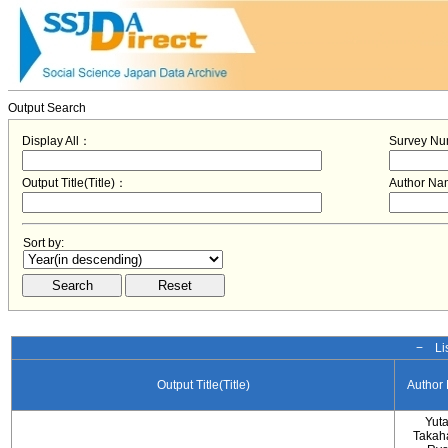
Output Search
Display All：
Survey N
Output Title(Title)：
Author N
Sort by:
− Lis
Output Title(Title)
Author
Yut
Takah