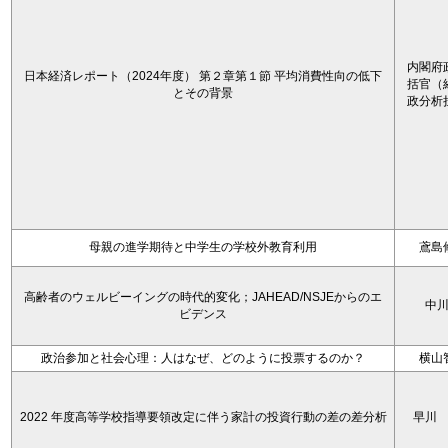
内閣府
日本経済レポート（2024年度） 第２章第１節 平均消費性向の低下
括官（
とその背景
政分析
母親の進学期待と中学生の学校外教育利用
鳶島
高齢者のウェルビーイングの時代的変化；JAHEAD/NSJEからのエ
中
ビデンス
政治参加と社会心理：人はなぜ、どのように投票するのか？
横山
2022 年度高等学校指導要領改定に伴う家計の投資行動の差の差分析
早川