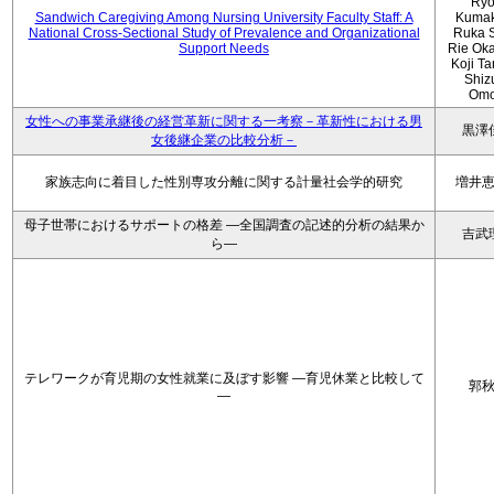
Ryo
Sandwich Caregiving Among Nursing University Faculty Staff: A
Kumak
National Cross-Sectional Study of Prevalence and Organizational
Ruka S
Support Needs
Rie Ok
Koji T
Shiz
Omo
女性への事業承継後の経営革新に関する一考察－革新性における男
黒澤
女後継企業の比較分析－
家族志向に着目した性別専攻分離に関する計量社会学的研究
増井
母子世帯におけるサポートの格差 ―全国調査の記述的分析の結果か
吉武
ら―
テレワークが育児期の女性就業に及ぼす影響 ―育児休業と比較して
郭
―