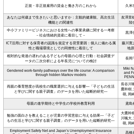
正規・非正規雇用の賃金と働き方のこれから
久米
あなたは何歳まで生きたいと思いますか：主観的健康観、高次生活
友澤里穂
機能との関連性
陸
中小ファミリービジネスにおける女性への事業承継に関する一考察
黒澤
－社会情緒的資産に着目して－
ICT活用に対する保育者の認識を規定する背景要因：個人に備わる属
藤川寛
性と職場環境としての同僚性に着目して
地
相対的な発達の遅れのある子どもの母親の心理と行動：社会調査デ
長岡
ータの二次分析による年長児についての検討
Miki 
Gendered work-family pathways over the life course: A comparison
and F
through hidden Markov models
PENN
長谷川颯
両親の養育態度が高校生の職業選択に与える影響―「子どもの生活
鷹幹樹,
と学びに関する親子調査」のデータを用いた縦断的研究―
萌, 岡
母親の進学期待と中学生の学校外教育利用
鳶島
大鷹幹樹
勉強の面白さを教えることが児童の学習意欲に与える効果―「子ど
川颯大,
もの生活と学びに関する親子調査」のデータを用いた縦断的研究―
萌, 岡
Employment Safety Net and Japan’s Unemployment Insurance
高橋