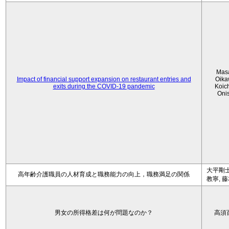
Mas
Impact of financial support expansion on restaurant entries and
Oika
exits during the COVID-19 pandemic
Koic
Oni
大平剛士
高年齢介護職員の人材育成と職務能力の向上，職務満足の関係
教寧, 
男女の所得格差は何が問題なのか？
高須