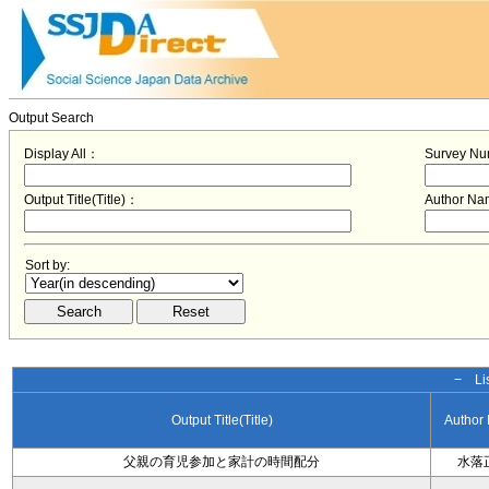
Output Search
Display All：
Survey N
Output Title(Title)：
Author N
Sort by:
− Lis
Output Title(Title)
Author
父親の育児参加と家計の時間配分
水落