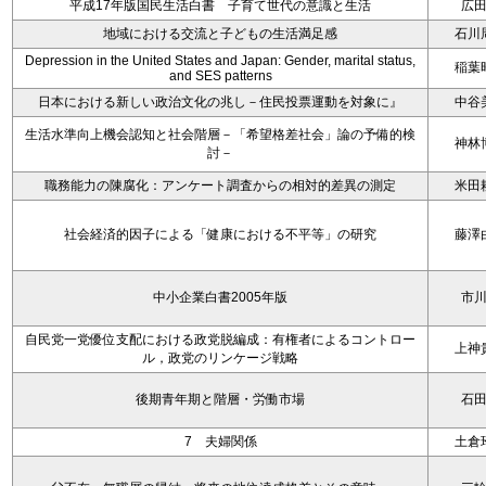
平成17年版国民生活白書 子育て世代の意識と生活
広
地域における交流と子どもの生活満足感
石川
Depression in the United States and Japan: Gender, marital status,
稲葉
and SES patterns
日本における新しい政治文化の兆し－住民投票運動を対象に』
中谷
生活水準向上機会認知と社会階層－「希望格差社会」論の予備的検
神林
討－
職務能力の陳腐化：アンケート調査からの相対的差異の測定
米田
社会経済的因子による「健康における不平等」の研究
藤澤
中小企業白書2005年版
市
自民党一党優位支配における政党脱編成：有権者によるコントロー
上神
ル，政党のリンケージ戦略
後期青年期と階層・労働市場
石
7 夫婦関係
土倉