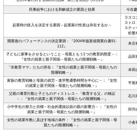
民事紛争における和解成立の要因と効果
今在
ラスコ
ストロ
起業時の借入を決定する要因－起業家の性差は存在するか－
スティ
松繁
開業後のパフォーマンスの決定要因：『2004年版新規開業白書91-
本庄
112』
子どもに家事をさせるということ－母親ともう1つの教育的態度－：
品田
『女性の就業と親子関係－母親たちの階層戦略－』
「非教育ママ」たちの所在：『女性の就業と親子関係－母親たちの
本田
階層戦略－』
家族の教育戦略と母親の就労－進学塾通塾時間を中心に－：『女性
平尾
の就業と親子関係－母親たちの階層戦略－』
父親の養育行動と子どものディストレス－「教育する父」の検証
石川
－：『女性の就業と親子関係－母親たちの階層戦略－』
小中学生の努力と目標－社会的選抜以前の親の影響力－：『女性の
卯月
就業と親子関係－母親たちの階層戦略－』
女性の就業年数に及ぼす地域の条件：『女性の就業と親子関係－母
小倉
親たちの階層戦略－』