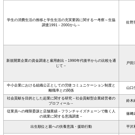
学生の消費生活の推移と学生生活の充実要因に関する一考察～生協
佐野
調査1991－2000から～
新規開業企業の資金調達と雇用創出－1990年代後半からの比較を通
戸田
じて－
中小企業における組織公正としての労使コミュニケーション制度と
山口
離職率との関係
社会貢献を目的とした起業に関する研究－社会貢献型企業経営者の
鈴木
プロフィール－
従業員への権限委譲と店舗業績－フランチャイズチェーンで働く人
篠﨑
の就業に関する意識調査－
出生順位と親への扶養意識・援助行動
平沢