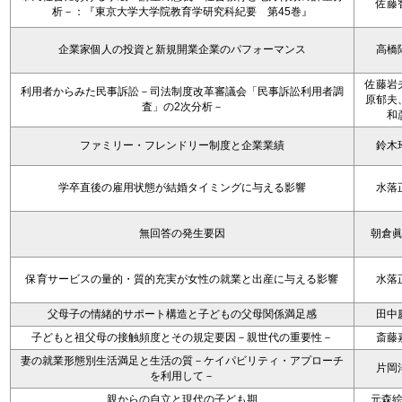
佐藤
析－：『東京大学大学院教育学研究科紀要 第45巻』
企業家個人の投資と新規開業企業のパフォーマンス
高橋
佐藤岩
利用者からみた民事訴訟－司法制度改革審議会「民事訴訟利用者調
原郁夫
査」の2次分析－
和
ファミリー・フレンドリー制度と企業業績
鈴木
学卒直後の雇用状態が結婚タイミングに与える影響
水落
無回答の発生要因
朝倉
保育サービスの量的・質的充実が女性の就業と出産に与える影響
水落
父母子の情緒的サポート構造と子どもの父母関係満足感
田中
子どもと祖父母の接触頻度とその規定要因－親世代の重要性－
斎藤
妻の就業形態別生活満足と生活の質－ケイパビリティ・アプローチ
片岡
を利用して－
親からの自立と現代の子ども期
元森