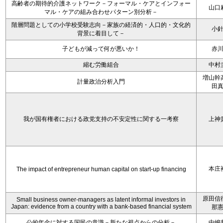
高齢者の期待的介護ネットワーク－フォーマル・ケアとインフォー
山口
マル・ケアの組み合わせパターン別分析－
階層問題としての小学校受験志向－家族の経済的・人口的・文化的
小
背景に着目して－
子どもが減って何が悪いか！
赤
縮む労働組合
中村
増山幹
計量政治分析入門
田
我が国有権者における政党支持の不安定性に関する一考察
上神
本庄
The impact of entrepreneur human capital on start-up financing
原田信
Small business owner-managers as latent informal investors in
Japan: evidence from a country with a bank-based financial system
那
公的年金に対する国民の意識－新たな視点からの分析－
中嶋