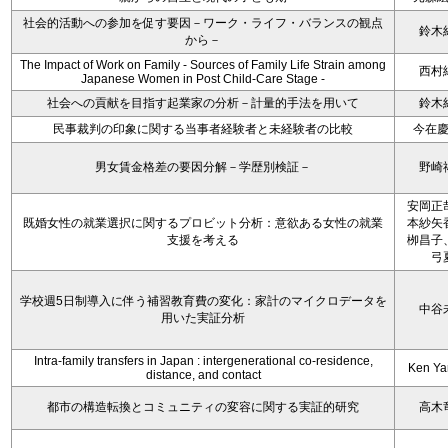
社会的活動への参加を促す要因－ワーク・ライフ・バランスの観点
鈴木
から－
The Impact of Work on Family - Sources of Family Life Strain among
西村
Japanese Women in Post Child-Care Stage -
社会への貢献を目指す起業家の分析－計量的手法を用いて
鈴木
民事裁判の印象に関する当事者経験者と未経験者の比較
今在
男女賃金格差の要因分解－学歴別検証－
野崎
安岡正
既婚女性の就業選択に関するプロビット分析：意欲ある女性の就業
本紗矢
支援を考える
栁昌子
弓
学校週5日制導入に伴う補習教育費の変化：家計のマイクロデータを
中谷
用いた実証分析
Intra-family transfers in Japan : intergenerational co-residence,
Ken Y
distance, and contact
都市の構造転換とコミュニティの変容に関する実証的研究
高木