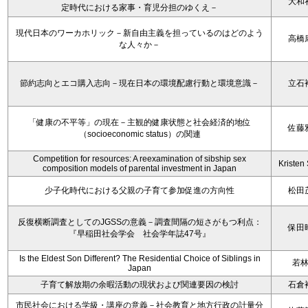
大和
定時代における家事・育児分担のゆくえ－
現代日本のワーカホリック－新自由主義を担っているのはどのよう
高橋
な人々か－
節約志向とエコ購入志向－現在日本の環境配慮行動と環境意識－
立石
「健康の不平等」の現在－主観的健康状態と社会経済的地位
佐藤
（socioeconomic status）の関連
Competition for resources: A reexamination of sibship sex
Kristen 
composition models of parental investment in Japan
少子化時代における父親の子育て参加促進の方向性
松田
反復横断調査としてのJGSSの意義－調査間隔の短さがもつ利点：
保田
『早稲田社会学会 社会学年誌47号』
Is the Eldest Son Different? The Residential Choice of Siblings in
若
Japan
子育て解放期の余暇活動の現状および関連要因の検討
石倉
市民社会における学級・講座の意義－社会教育と地方行政の計量分