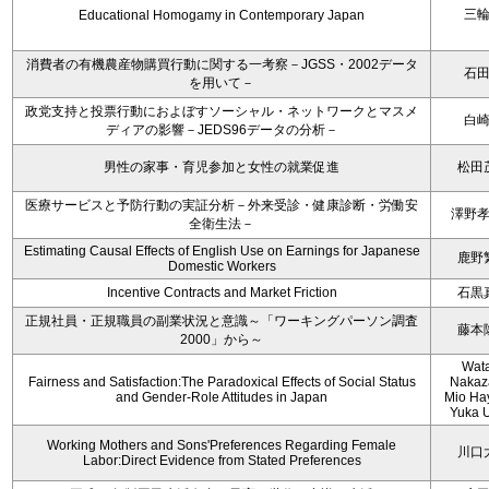
三
Educational Homogamy in Contemporary Japan
消費者の有機農産物購買行動に関する一考察－JGSS・2002データ
石
を用いて－
政党支持と投票行動におよぼすソーシャル・ネットワークとマスメ
白
ディアの影響－JEDS96データの分析－
男性の家事・育児参加と女性の就業促進
松田
医療サービスと予防行動の実証分析－外来受診・健康診断・労働安
澤野
全衛生法－
Estimating Causal Effects of English Use on Earnings for Japanese
鹿野
Domestic Workers
Incentive Contracts and Market Friction
石黒
正規社員・正規職員の副業状況と意識～「ワーキングパーソン調査
藤本
2000」から～
Wat
Fairness and Satisfaction:The Paradoxical Effects of Social Status
Nakaz
and Gender-Role Attitudes in Japan
Mio Ha
Yuka 
Working Mothers and Sons'Preferences Regarding Female
川口
Labor:Direct Evidence from Stated Preferences