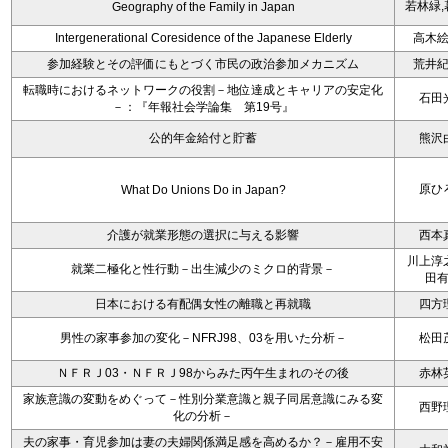
若林緑,
Geography of the Family in Japan
Intergenerational Coresidence of the Japanese Elderly
高木
参加経験とその評価にもとづく市民の政治参加メカニズム
荒井
転職時におけるネットワークの役割－地位達成とキャリアの安定化
石田
－：『年報社会学論集 第19号』
公的年金給付と貯蓄
熊沢
原ひ
What Do Unions Do in Japan?
介護が就業形態の選択に与える影響
西本
川上淳
就業二極化と性行動－出生減少のミクロ的背景－
田
日本における有配偶女性の離職と再就職
四方
男性の家事参加の変化－NFRJ98、03を用いた分析－
松田
ＮＦＲＪ03・ＮＦＲＪ98からみた丙午生まれのその後
赤林
家族意識の変動をめぐって－性別分業意識と親子同居意識にみる変
西野
化の分析－
夫の家事・育児参加は妻の夫婦関係満足感を高めるか？－雇用不安