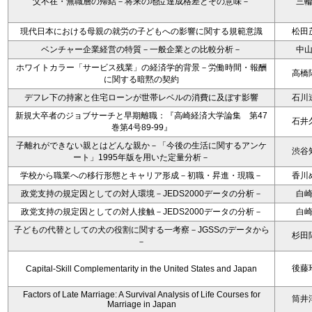
父不在・無職層の帰結－将来の地位達成格差とその意味－
三
現代日本における母親の就労の子どもへの影響に関する規範意識
松田
ベンチャー企業経営の特質－一般企業との比較分析－
中
ホワイトカラー「サービス残業」の経済学的背景－労働時間・報酬
高橋
に関する暗黙の契約
デフレ下の持家と住宅ローンが世帯レベルの消費に及ぼす影響
石川
新規大卒者のジョブサーチと早期離職：『高崎経済大学論集 第47
石井
巻第4号89-99』
子離れができない親とはどんな親か－「今後の生活に関するアンケ
渋谷
ート」1995年版を用いた定量分析－
学校から職業への移行形態とキャリア形成－初職・昇進・現職－
香川
政党支持の規定因としての対人環境－JEDS2000データの分析－
白
政党支持の規定因としての対人接触－JEDS2000データの分析－
白
子どもの代替としての犬の役割に関する一考察－JGSSのデータから
杉田
－
後藤
Capital-Skill Complementarity in the United States and Japan
Factors of Late Marriage: A Survival Analysis of Life Courses for
筒井
Marriage in Japan