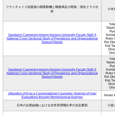
フランチャイズ加盟者の開業動機と職務満足の関係：潜在クラス分
小本
析
Yut
Takah
Ryo
Sandwich Caregiving Among Nursing University Faculty Staff: A
Kumak
National Cross-Sectional Study of Prevalence and Organizational
Ruka S
Support Needs
Rie Ok
Koji T
Shiz
Omo
Yut
Takah
Ryo
Sandwich Caregiving Among Nursing University Faculty Staff: A
Kumak
National Cross-Sectional Study of Prevalence and Organizational
Ruka S
Support Needs
Rie Ok
Koji T
Shiz
Omo
Utilization of AI as a Conversational Counselor: Analysis of User
Hiroko
Evaluations through Morphological Analysis
日本の企業組織における女性管理職比率の決定要因
小泉