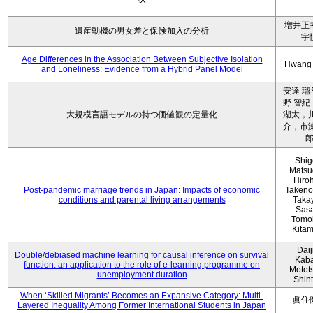
増井正
遺産動機の男女差と保険加入の分析
宇
Age Differences in the Association Between Subjective Isolation
Hwang
and Loneliness: Evidence from a Hybrid Panel Model
安達 瑠
野 智紀
大規模言語モデルの持つ価値観の定量化
湖太，川
介，市瀬
Shig
Matsu
Hiro
Post-pandemic marriage trends in Japan: Impacts of economic
Takeno
conditions and parental living arrangements
Taka
Sasa
Tomo
Kita
Daij
Double/debiased machine learning for causal inference on survival
Kaba
function: an application to the role of e-learning programme on
Motot
unemployment duration
Shin
When ‘Skilled Migrants’ Becomes an Expansive Category: Multi-
眞住
Layered Inequality Among Former International Students in Japan