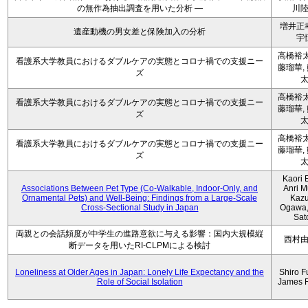
の無作為抽出調査を用いた分析 ―
川
増井正
遺産動機の男女差と保険加入の分析
宇
高橋裕太
看護系大学教員におけるダブルケアの実態とコロナ禍での支援ニー
藤瑠華,
ズ
高橋裕太
看護系大学教員におけるダブルケアの実態とコロナ禍での支援ニー
藤瑠華,
ズ
高橋裕太
看護系大学教員におけるダブルケアの実態とコロナ禍での支援ニー
藤瑠華,
ズ
Kaori 
Associations Between Pet Type (Co-Walkable, Indoor-Only, and
Anri M
Ornamental Pets) and Well-Being: Findings from a Large-Scale
Kaz
Cross-Sectional Study in Japan
Ogawa,
Sat
両親との会話頻度が中学生の進路意欲に与える影響：国内大規模縦
西村
断データを用いたRI-CLPMによる検討
Loneliness at Older Ages in Japan: Lonely Life Expectancy and the
Shiro F
Role of Social Isolation
James 