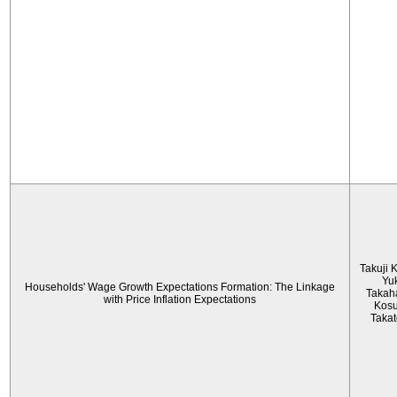
Takuji 
Yu
Households' Wage Growth Expectations Formation: The Linkage
Takah
with Price Inflation Expectations
Kos
Taka