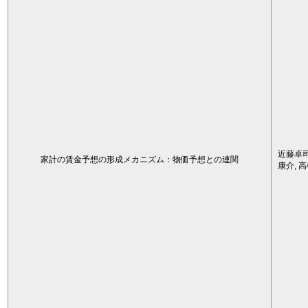
近藤卓司
家計の賃金予想の形成メカニズム：物価予想との連関
康介, 