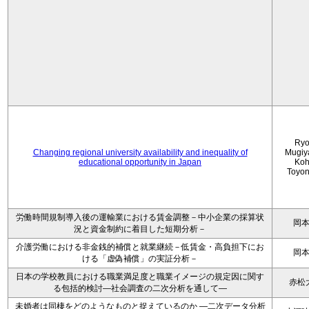
Ryo
Changing regional university availability and inequality of
Mugiy
educational opportunity in Japan
Koh
Toyo
労働時間規制導入後の運輸業における賃金調整－中小企業の採算状
岡
況と資金制約に着目した短期分析－
介護労働における非金銭的補償と就業継続－低賃金・高負担下にお
岡
ける「虚偽補償」の実証分析－
日本の学校教員における職業満足度と職業イメージの規定因に関す
赤松
る包括的検討―社会調査の二次分析を通して―
未婚者は同棲をどのようなものと捉えているのか —二次データ分析