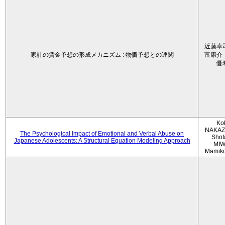
近藤卓
家計の賃金予想の形成メカニズム : 物価予想との連関
富康介
優
Ko
NAKAZ
The Psychological Impact of Emotional and Verbal Abuse on
Shot
Japanese Adolescents: A Structural Equation Modeling Approach
MIW
Mamik