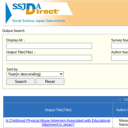
Output Search
Display All：
Survey N
Output Title(Title)：
Author N
Sort by:
− Lis
Output Title(Title)
Author
Is Childhood Physical Abuse Adversely Associated with Educational
Masa
Attainment in Japan?
Nari