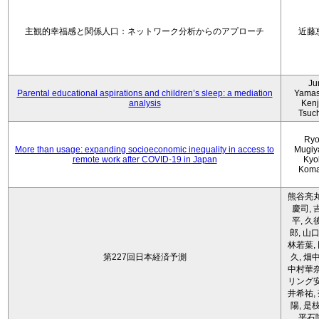
主観的幸福感と関係人口：ネットワーク分析からのアプローチ
近藤
Ju
Parental educational aspirations and children’s sleep: a mediation
Yamas
analysis
Kenji
Tsuc
Ryo
More than usage: expanding socioeconomic inequality in access to
Mugiy
remote work after COVID-19 in Japan
Kyo
Koma
熊谷亮丸
慶司, 
平, 久
郎, 山口
林若葉,
第227回日本経済予測
久, 畑
中村華奈
リング安
井希祐,
陽, 是
平石