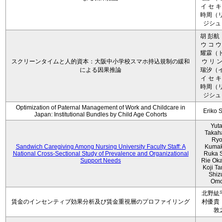
イ セ キ
時周（リ
ジシュ 
胡 彭航
ウ コ ウ
耀霖（ト
スクリーンタイムと人的資本：大阪中小学校スマホ持込規制の緩和
ウ リ ン
による因果推論
瑞汐（イ
イ セ キ
時周（リ
ジシュ 
Optimization of Paternal Management of Work and Childcare in
Eriko 
Japan: Institutional Bundles by Child Age Cohorts
Yut
Takah
Ryo
Sandwich Caregiving Among Nursing University Faculty Staff: A
Kumak
National Cross-Sectional Study of Prevalence and Organizational
Ruka S
Support Needs
Rie Ok
Koji T
Shiz
Omo
北野紘
賃金のインセンティブ効果分析及び賃金重視層のプロファイリング
村優貴
敦