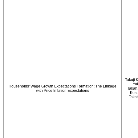
Takuji 
Yu
Households' Wage Growth Expectations Formation: The Linkage
Takah
with Price Inflation Expectations
Kos
Taka