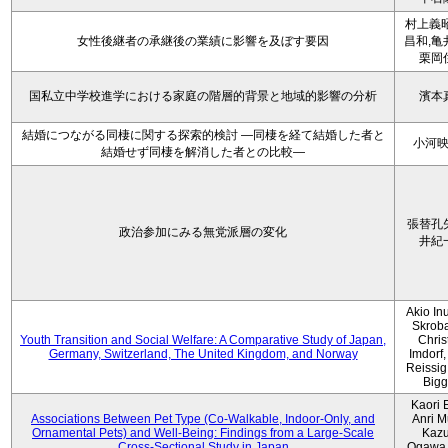
村上義昭
女性後継者の承継後の業績に影響を及ぼす要因
昌和,亀
栗岡
国私立中学校進学における家庭の階層的背景と地域的影響の分析
濱本
結婚につながる同棲に関する探索的検討 ―同棲を経て結婚した者と
小河
結婚せず同棲を解消した者との比較―
張替孔
政治参加にみる無党派層の変化
井紀
Akio Inu
Skrob
Youth Transition and Social Welfare: A Comparative Study of Japan,
Chris
Germany, Switzerland, The United Kingdom, and Norway
Imdorf, 
Reissig
Bigg
Kaori 
Associations Between Pet Type (Co-Walkable, Indoor-Only, and
Anri M
Ornamental Pets) and Well-Being: Findings from a Large-Scale
Kaz
Cross-Sectional Study in Japan
Ogawa,