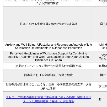
小河
による探索的検討—
日本における生命保険の解約行動の実証分析
増井
Anxiety and Well-Being: A Factorial and Regression Analysis of Life
Ishii 
Satisfaction Determinants in a Japanese Population
Ishi
Perceived Helpfulness of Workplace Support for Combining
Say
Infertility Treatment and Work: Occupational and Organizational
Tera
Differences in Japan
企業のイノベーション遂行力の背景条件の国際比較
高桑
熊本県における金融知識、行動と態度
國方
女性教員が管理職になりたくない理由：小学校教員の調査データを
横山
用いた考察
テレワーク制度の適用と実施が生活時間に与える影響 : 制度活用パ
村上
ターンと属性別差異に着目した実証分析