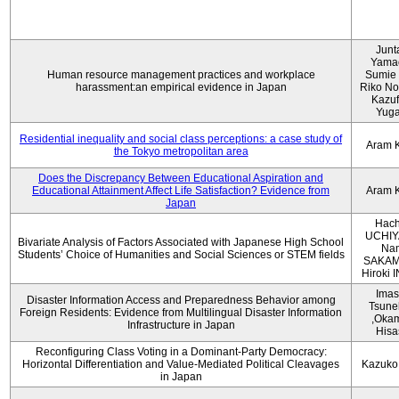
Junt
Yama
Human resource management practices and workplace
Sumie 
harassment:an empirical evidence in Japan
Riko No
Kazu
Yug
Residential inequality and social class perceptions: a case study of
Aram 
the Tokyo metropolitan area
Does the Discrepancy Between Educational Aspiration and
Educational Attainment Affect Life Satisfaction? Evidence from
Aram 
Japan
Hach
UCHIY
Bivariate Analysis of Factors Associated with Japanese High School
Na
Students’ Choice of Humanities and Social Sciences or STEM fields
SAKAM
Hiroki
Imas
Disaster Information Access and Preparedness Behavior among
Tsune
Foreign Residents: Evidence from Multilingual Disaster Information
,Oka
Infrastructure in Japan
Hisa
Reconfiguring Class Voting in a Dominant-Party Democracy:
Horizontal Differentiation and Value-Mediated Political Cleavages
Kazuko
in Japan