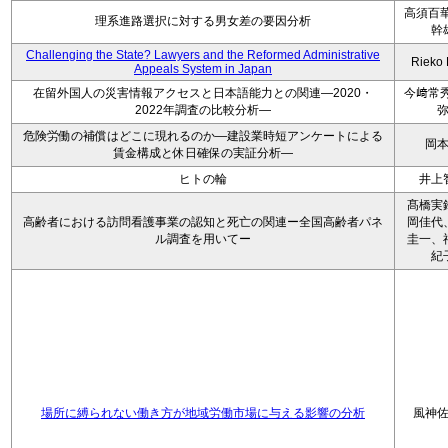
高須百華
理系進路選択に対する男女差の要因分析
幹
Challenging the State? Lawyers and the Reformed Administrative
Rieko
Appeals System in Japan
在留外国人の災害情報アクセスと日本語能力との関連―2020・
今﨑常秀
2022年調査の比較分析―
危険労働の補償はどこに現れるのか―建設業時短アンケートによる
岡
賃金構成と休日確保の実証分析―
ヒトの輪
井上
髙橋実
高齢者における訪問看護事業の認知と死亡の関連ー全国高齢者パネ
岡佳代
ル調査を用いてー
圭一、
紀
場所に縛られない働き方が地域労働市場に与える影響の分析
風神