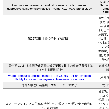
K Oga
Associations between individual housing cost burden and
Shimat
depressive symptoms by relative income: A 13-wave panel study
Endo
Suz
熊谷亮丸
慶司, 
平, 久
郎, 山口
林若葉,
第227回日本経済予測（改訂版）
久, 畑
中村華奈
リング安
井希祐,
陽, 是
平石
中高年期における主観的健康観の規定要因：日本の社会的背景を踏
岩瀬裕三
まえた性別層別分析
川
Wage Premiums and the Impact of the COVID‑19 Pandemic on
武内
Highly Educated Employees in Nine Asian Countries
海外留学と社会階層―エリートか、大衆か
太田
胡 彭航
ウ コ ウ
耀霖（ト
スクリーンタイムと人的資本:大阪中小学校スマホ持込規制の緩和に
ウ リ ン
よる因果推論
瑞汐（イ