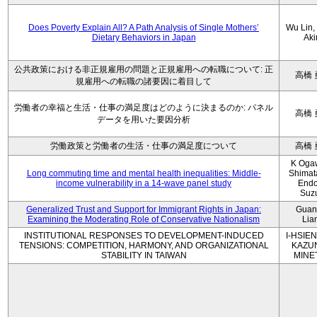
Does Poverty Explain All? A Path Analysis of Single Mothers’
Wu Lin, 
Dietary Behaviors in Japan
Aki
公共政策における非正規雇用の問題と正規雇用への転職について: 正
高橋 
規雇用への転職の諸要因に着目して
労働者の幸福と生活・仕事の満足度はどのように決まるのか: パネル
高橋 
データを用いた要因分析
労働政策と労働者の生活・仕事の満足度について
高橋 
K Oga
Long commuting time and mental health inequalities: Middle-
Shimat
income vulnerability in a 14-wave panel study
Endo
Suz
Generalized Trust and Support for Immigrant Rights in Japan:
Guan
Examining the Moderating Role of Conservative Nationalism
Lia
INSTITUTIONAL RESPONSES TO DEVELOPMENT-INDUCED
I-HSIEN
TENSIONS: COMPETITION, HARMONY, AND ORGANIZATIONAL
KAZU
STABILITY IN TAIWAN
MINE