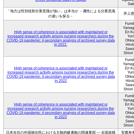
Sat
「地方は性別役割分業意識が強い」は本当か －属性による分業意識
井上
の違いを探る－
Fumi
Yamag
High sense of coherence is associated with maintained or
Eri K
increased research activity among nursing researchers during the
Yur
COVID-19 pandemic: A secondary analysis of archived survey data
Ohka
in 2022.
Hiro
Sawa
Shiori 
Fumi
Yamag
High sense of coherence is associated with maintained or
Eri K
increased research activity among nursing researchers during the
Yur
COVID-19 pandemic: A secondary analysis of archived survey data
Ohka
in 2022
Hiro
Sawa
Shiori 
Fumi
Yamag
High sense of coherence is associated with maintained or
Eri K
increased research activity among nursing researchers during the
Yur
COVID-19 pandemic: A secondary analysis of archived survey data
Ohka
in 2022
Hiro
Sawa
Shiori 
日本在住の外国籍住民における主観的健康観の関連要因 ― 全国規模
安齋寿美