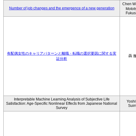
Chen W
Number of job changes and the emergence of a new generation
Motot
Fukus
有配偶女性のキャリアパターンと離職・転職の選択要因に関する実
聶 
証分析
Interpretable Machine Learning Analysis of Subjective Life
Yoshi
Satisfaction: Age-Specific Nonlinear Effects from Japanese National
Sui
Survey