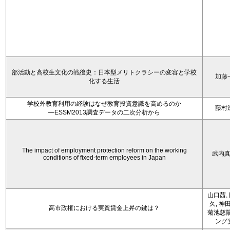
部活動と高校生文化の戦後史：日本型メリトクラシーの変容と学校
加藤
化する生活
学校外教育利用の経験はなぜ教育投資意識を高めるのか
藤村
―ESSM2013調査データの二次分析から
The impact of employment protection reform on the working
武内
conditions of fixed-term employees in Japan
山口茜,
久, 神
高市政権における実質賃金上昇の鍵は？
菊池慈陽
ング