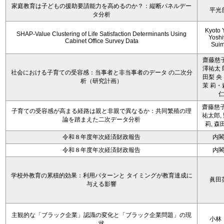
家庭教育は子どもの援助要請能力を高めるのか？：縦断パネルデー
平光
タ分析
Kyoto 
SHAP-Value Clustering of Life Satisfaction Determinants Using
Yoshi
Cabinet Office Survey Data
Sui
齋藤慈子
澤祐太 
社会における子育ての受容感：当事者と非当事者のデータ の二次分
田梨 央
析（研究計画）
茉 莉・
齋藤慈子
子育ての受容感が高まる経路は親と非親で異なるか：共同繁殖の理
祐太郎,
論を踏まえた二次データ分析
莉, 森
令和８年度年次経済財政報告
内
令和８年度年次経済財政報告
内
学校外教育の累積的効果：利用パターンと タイミングが教育達成に
眞田
与える影響
主観的な「ブラック企業」認識の変化と「ブラック企業問題」の現
小林
状