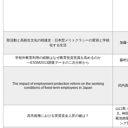
部活動と高校生文化の戦後史：日本型メリトクラシーの変容と学校
加藤
化する生活
学校外教育利用の経験はなぜ教育投資意識を高めるのか
藤村
―ESSM2013調査データの二次分析から
The impact of employment protection reform on the working
武内
conditions of fixed-term employees in Japan
山口茜,
久, 神
高市政権における実質賃金上昇の鍵は？
菊池慈陽
ング