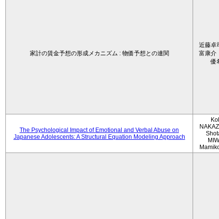
近藤卓
家計の賃金予想の形成メカニズム : 物価予想との連関
富康介
優
Ko
NAKAZ
The Psychological Impact of Emotional and Verbal Abuse on
Shot
Japanese Adolescents: A Structural Equation Modeling Approach
MIW
Mamik