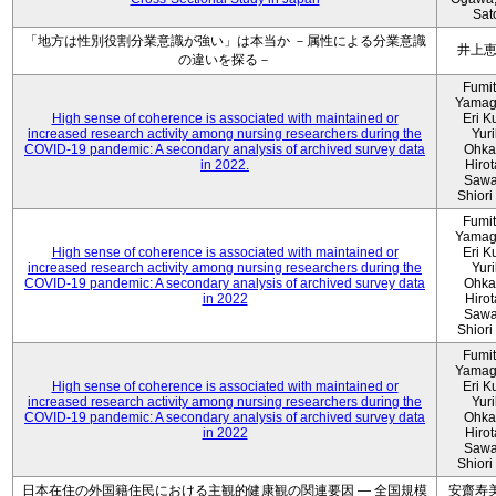
Sat
「地方は性別役割分業意識が強い」は本当か －属性による分業意識
井上
の違いを探る－
Fumi
Yamag
High sense of coherence is associated with maintained or
Eri K
increased research activity among nursing researchers during the
Yur
COVID-19 pandemic: A secondary analysis of archived survey data
Ohka
in 2022.
Hiro
Sawa
Shiori 
Fumi
Yamag
High sense of coherence is associated with maintained or
Eri K
increased research activity among nursing researchers during the
Yur
COVID-19 pandemic: A secondary analysis of archived survey data
Ohka
in 2022
Hiro
Sawa
Shiori 
Fumi
Yamag
High sense of coherence is associated with maintained or
Eri K
increased research activity among nursing researchers during the
Yur
COVID-19 pandemic: A secondary analysis of archived survey data
Ohka
in 2022
Hiro
Sawa
Shiori 
日本在住の外国籍住民における主観的健康観の関連要因 ― 全国規模
安齋寿美