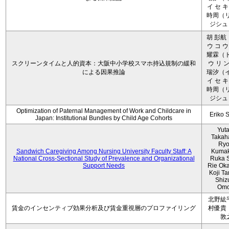
イ セ キ
時周（リ
ジシュ 
胡 彭航
ウ コ ウ
耀霖（ト
スクリーンタイムと人的資本：大阪中小学校スマホ持込規制の緩和
ウ リ ン
による因果推論
瑞汐（イ
イ セ キ
時周（リ
ジシュ 
Optimization of Paternal Management of Work and Childcare in
Eriko 
Japan: Institutional Bundles by Child Age Cohorts
Yut
Takah
Ryo
Sandwich Caregiving Among Nursing University Faculty Staff: A
Kumak
National Cross-Sectional Study of Prevalence and Organizational
Ruka S
Support Needs
Rie Ok
Koji T
Shiz
Omo
北野紘
賃金のインセンティブ効果分析及び賃金重視層のプロファイリング
村優貴
敦