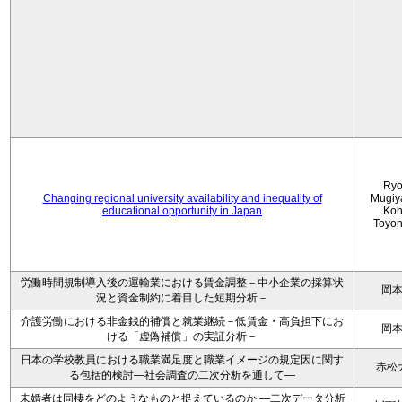
Ryo
Changing regional university availability and inequality of
Mugiy
educational opportunity in Japan
Koh
Toyo
労働時間規制導入後の運輸業における賃金調整－中小企業の採算状
岡
況と資金制約に着目した短期分析－
介護労働における非金銭的補償と就業継続－低賃金・高負担下にお
岡
ける「虚偽補償」の実証分析－
日本の学校教員における職業満足度と職業イメージの規定因に関す
赤松
る包括的検討―社会調査の二次分析を通して―
未婚者は同棲をどのようなものと捉えているのか —二次データ分析