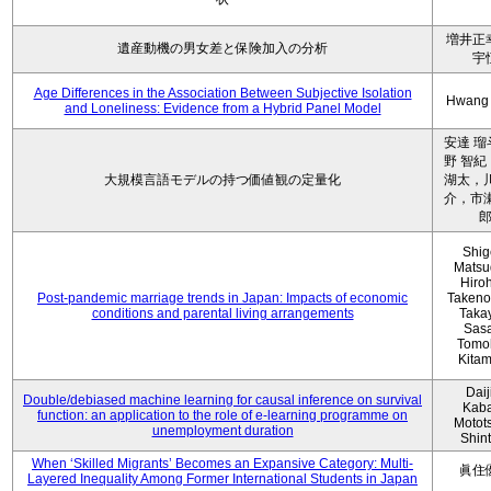
増井正
遺産動機の男女差と保険加入の分析
宇
Age Differences in the Association Between Subjective Isolation
Hwang
and Loneliness: Evidence from a Hybrid Panel Model
安達 瑠
野 智紀
大規模言語モデルの持つ価値観の定量化
湖太，川
介，市瀬
Shig
Matsu
Hiro
Post-pandemic marriage trends in Japan: Impacts of economic
Takeno
conditions and parental living arrangements
Taka
Sasa
Tomo
Kita
Daij
Double/debiased machine learning for causal inference on survival
Kaba
function: an application to the role of e-learning programme on
Motot
unemployment duration
Shin
When ‘Skilled Migrants’ Becomes an Expansive Category: Multi-
眞住
Layered Inequality Among Former International Students in Japan