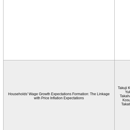
Takuji 
Yu
Households' Wage Growth Expectations Formation: The Linkage
Takah
with Price Inflation Expectations
Kos
Taka