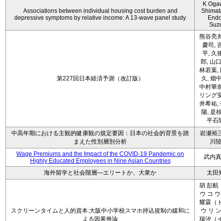
K Oga
Associations between individual housing cost burden and
Shimat
depressive symptoms by relative income: A 13-wave panel study
Endo
Suz
熊谷亮丸
慶司, 
平, 久
郎, 山口
林若葉,
第227回日本経済予測（改訂版）
久, 畑
中村華奈
リング安
井希祐,
陽, 是
平石
中高年期における主観的健康観の規定要因：日本の社会的背景を踏
岩瀬裕三
まえた性別層別分析
川
Wage Premiums and the Impact of the COVID‑19 Pandemic on
武内
Highly Educated Employees in Nine Asian Countries
海外留学と社会階層―エリートか、大衆か
太田
胡 彭航
ウ コ ウ
耀霖（ト
スクリーンタイムと人的資本:大阪中小学校スマホ持込規制の緩和に
ウ リ ン
よる因果推論
瑞汐（イ