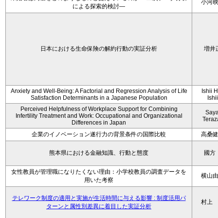
小河
による探索的検討—
日本における生命保険の解約行動の実証分析
増井
Anxiety and Well-Being: A Factorial and Regression Analysis of Life
Ishii 
Satisfaction Determinants in a Japanese Population
Ishi
Perceived Helpfulness of Workplace Support for Combining
Say
Infertility Treatment and Work: Occupational and Organizational
Tera
Differences in Japan
企業のイノベーション遂行力の背景条件の国際比較
高桑
熊本県における金融知識、行動と態度
國方
女性教員が管理職になりたくない理由：小学校教員の調査データを
横山
用いた考察
テレワーク制度の適用と実施が生活時間に与える影響 : 制度活用パ
村上
ターンと属性別差異に着目した実証分析