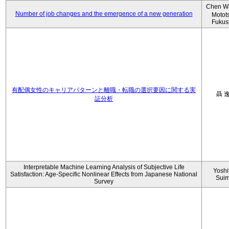
Chen W
Number of job changes and the emergence of a new generation
Motot
Fukus
有配偶女性のキャリアパターンと離職・転職の選択要因に関する実
聶 
証分析
Interpretable Machine Learning Analysis of Subjective Life
Yoshi
Satisfaction: Age-Specific Nonlinear Effects from Japanese National
Sui
Survey