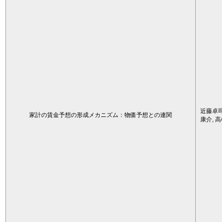
近藤卓司
家計の賃金予想の形成メカニズム：物価予想との連関
康介, 