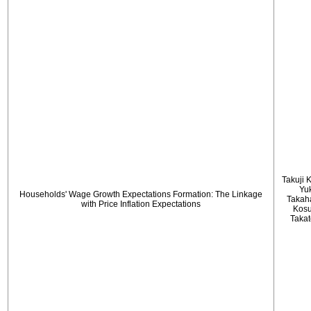
Takuji 
Yu
Households' Wage Growth Expectations Formation: The Linkage
Takah
with Price Inflation Expectations
Kos
Taka