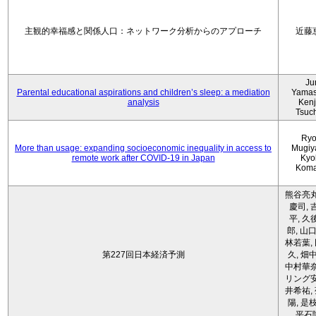
主観的幸福感と関係人口：ネットワーク分析からのアプローチ
近藤
Ju
Parental educational aspirations and children’s sleep: a mediation
Yamas
analysis
Kenji
Tsuc
Ryo
More than usage: expanding socioeconomic inequality in access to
Mugiy
remote work after COVID-19 in Japan
Kyo
Koma
熊谷亮丸
慶司, 
平, 久
郎, 山口
林若葉,
第227回日本経済予測
久, 畑
中村華奈
リング安
井希祐,
陽, 是
平石