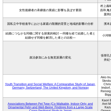
村上義昭
女性後継者の承継後の業績に影響を及ぼす要因
昌和,亀
栗岡
国私立中学校進学における家庭の階層的背景と地域的影響の分析
濱本
結婚につながる同棲に関する探索的検討 ―同棲を経て結婚した者と
小河
結婚せず同棲を解消した者との比較―
張替孔
政治参加にみる無党派層の変化
井紀
Akio Inu
Skrob
Youth Transition and Social Welfare: A Comparative Study of Japan,
Chris
Germany, Switzerland, The United Kingdom, and Norway
Imdorf, 
Reissig
Bigg
Kaori 
Associations Between Pet Type (Co-Walkable, Indoor-Only, and
Anri M
Ornamental Pets) and Well-Being: Findings from a Large-Scale
Kaz
Cross-Sectional Study in Japan
Ogawa,