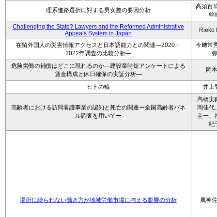
高須百華
理系進路選択に対する男女差の要因分析
幹
Challenging the State? Lawyers and the Reformed Administrative
Rieko
Appeals System in Japan
在留外国人の災害情報アクセスと日本語能力との関連―2020・
今﨑常秀
2022年調査の比較分析―
危険労働の補償はどこに現れるのか―建設業時短アンケートによる
岡
賃金構成と休日確保の実証分析―
ヒトの輪
井上
髙橋実
高齢者における訪問看護事業の認知と死亡の関連ー全国高齢者パネ
岡佳代
ル調査を用いてー
圭一、
紀
場所に縛られない働き方が地域労働市場に与える影響の分析
風神