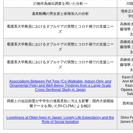
の無作為抽出調査を用いた分析 ―
川
増井正
遺産動機の男女差と保険加入の分析
宇
高橋裕太
看護系大学教員におけるダブルケアの実態とコロナ禍での支援ニー
藤瑠華,
ズ
高橋裕太
看護系大学教員におけるダブルケアの実態とコロナ禍での支援ニー
藤瑠華,
ズ
高橋裕太
看護系大学教員におけるダブルケアの実態とコロナ禍での支援ニー
藤瑠華,
ズ
Kaori 
Associations Between Pet Type (Co-Walkable, Indoor-Only, and
Anri M
Ornamental Pets) and Well-Being: Findings from a Large-Scale
Kaz
Cross-Sectional Study in Japan
Ogawa,
Sat
両親との会話頻度が中学生の進路意欲に与える影響：国内大規模縦
西村
断データを用いたRI-CLPMによる検討
Loneliness at Older Ages in Japan: Lonely Life Expectancy and the
Shiro F
Role of Social Isolation
James 