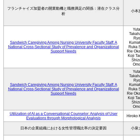
フランチャイズ加盟者の開業動機と職務満足の関係：潜在クラス分
小本
析
Yut
Takah
Ryo
Sandwich Caregiving Among Nursing University Faculty Staff: A
Kumak
National Cross-Sectional Study of Prevalence and Organizational
Ruka S
Support Needs
Rie Ok
Koji T
Shiz
Omo
Yut
Takah
Ryo
Sandwich Caregiving Among Nursing University Faculty Staff: A
Kumak
National Cross-Sectional Study of Prevalence and Organizational
Ruka S
Support Needs
Rie Ok
Koji T
Shiz
Omo
Utilization of AI as a Conversational Counselor: Analysis of User
Hiroko
Evaluations through Morphological Analysis
日本の企業組織における女性管理職比率の決定要因
小泉