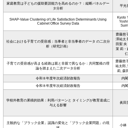
家庭教育は子どもの援助要請能力を高めるのか？：縦断パネルデー
平光
タ分析
Kyoto 
SHAP-Value Clustering of Life Satisfaction Determinants Using
Yoshi
Cabinet Office Survey Data
Sui
齋藤慈子
澤祐太 
社会における子育ての受容感：当事者と非当事者のデータ の二次分
田梨 央
析（研究計画）
茉 莉・
齋藤慈子
子育ての受容感が高まる経路は親と非親で異なるか：共同繁殖の理
祐太郎,
論を踏まえた二次データ分析
莉, 森
令和８年度年次経済財政報告
内
令和８年度年次経済財政報告
内
学校外教育の累積的効果：利用パターンと タイミングが教育達成に
眞田
与える影響
主観的な「ブラック企業」認識の変化と「ブラック企業問題」の現
小林
状