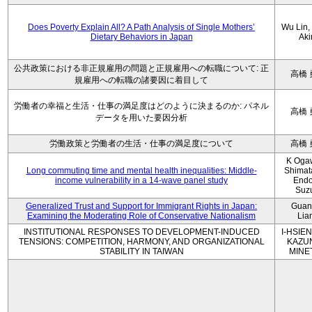
Does Poverty Explain All? A Path Analysis of Single Mothers’
Wu Lin, 
Dietary Behaviors in Japan
Aki
公共政策における非正規雇用の問題と正規雇用への転職について: 正
高橋 
規雇用への転職の諸要因に着目して
労働者の幸福と生活・仕事の満足度はどのように決まるのか: パネル
高橋 
データを用いた要因分析
労働政策と労働者の生活・仕事の満足度について
高橋 
K Oga
Long commuting time and mental health inequalities: Middle-
Shimat
income vulnerability in a 14-wave panel study
Endo
Suz
Generalized Trust and Support for Immigrant Rights in Japan:
Guan
Examining the Moderating Role of Conservative Nationalism
Lia
INSTITUTIONAL RESPONSES TO DEVELOPMENT-INDUCED
I-HSIEN
TENSIONS: COMPETITION, HARMONY, AND ORGANIZATIONAL
KAZU
STABILITY IN TAIWAN
MINE