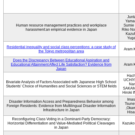
Junt
Yama
Human resource management practices and workplace
Sumie 
harassment:an empirical evidence in Japan
Riko No
Kazu
Yug
Residential inequality and social class perceptions: a case study of
Aram 
the Tokyo metropolitan area
Does the Discrepancy Between Educational Aspiration and
Educational Attainment Affect Life Satisfaction? Evidence from
Aram 
Japan
Hach
UCHIY
Bivariate Analysis of Factors Associated with Japanese High School
Na
Students’ Choice of Humanities and Social Sciences or STEM fields
SAKAM
Hiroki
Imas
Disaster Information Access and Preparedness Behavior among
Tsune
Foreign Residents: Evidence from Multilingual Disaster Information
,Oka
Infrastructure in Japan
Hisa
Reconfiguring Class Voting in a Dominant-Party Democracy:
Horizontal Differentiation and Value-Mediated Political Cleavages
Kazuko
in Japan