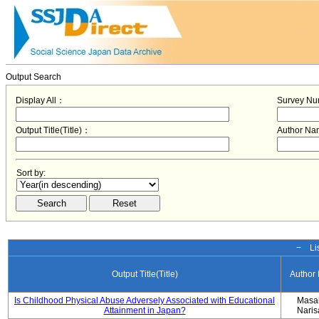
Output Search
Display All：
Survey N
Output Title(Title)：
Author N
Sort by:
− Lis
Output Title(Title)
Author
Is Childhood Physical Abuse Adversely Associated with Educational
Masa
Attainment in Japan?
Nari