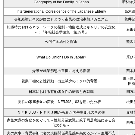
若林緑,
Geography of the Family in Japan
Intergenerational Coresidence of the Japanese Elderly
高木
参加経験とその評価にもとづく市民の政治参加メカニズム
荒井
転職時におけるネットワークの役割－地位達成とキャリアの安定化
石田
－：『年報社会学論集 第19号』
公的年金給付と貯蓄
熊沢
原ひ
What Do Unions Do in Japan?
介護が就業形態の選択に与える影響
西本
川上淳
就業二極化と性行動－出生減少のミクロ的背景－
田
日本における有配偶女性の離職と再就職
四方
男性の家事参加の変化－NFRJ98、03を用いた分析－
松田
ＮＦＲＪ03・ＮＦＲＪ98からみた丙午生まれのその後
赤林
家族意識の変動をめぐって－性別分業意識と親子同居意識にみる変
西野
化の分析－
夫の家事・育児参加は妻の夫婦関係満足感を高めるか？－雇用不安