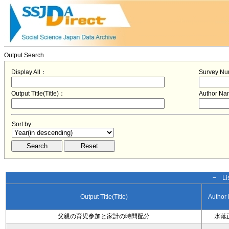
Output Search
Display All：
Survey N
Output Title(Title)：
Author N
Sort by:
− Lis
Output Title(Title)
Author
父親の育児参加と家計の時間配分
水落