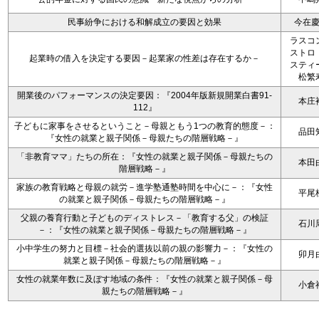
民事紛争における和解成立の要因と効果
今在
ラスコ
ストロ
起業時の借入を決定する要因－起業家の性差は存在するか－
スティ
松繁
開業後のパフォーマンスの決定要因：『2004年版新規開業白書91-
本庄
112』
子どもに家事をさせるということ－母親ともう1つの教育的態度－：
品田
『女性の就業と親子関係－母親たちの階層戦略－』
「非教育ママ」たちの所在：『女性の就業と親子関係－母親たちの
本田
階層戦略－』
家族の教育戦略と母親の就労－進学塾通塾時間を中心に－：『女性
平尾
の就業と親子関係－母親たちの階層戦略－』
父親の養育行動と子どものディストレス－「教育する父」の検証
石川
－：『女性の就業と親子関係－母親たちの階層戦略－』
小中学生の努力と目標－社会的選抜以前の親の影響力－：『女性の
卯月
就業と親子関係－母親たちの階層戦略－』
女性の就業年数に及ぼす地域の条件：『女性の就業と親子関係－母
小倉
親たちの階層戦略－』