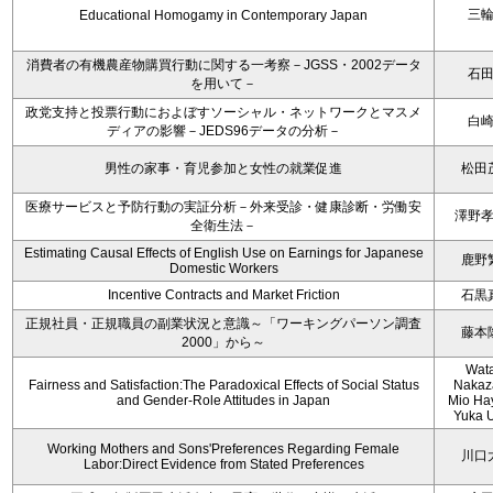
三
Educational Homogamy in Contemporary Japan
消費者の有機農産物購買行動に関する一考察－JGSS・2002データ
石
を用いて－
政党支持と投票行動におよぼすソーシャル・ネットワークとマスメ
白
ディアの影響－JEDS96データの分析－
男性の家事・育児参加と女性の就業促進
松田
医療サービスと予防行動の実証分析－外来受診・健康診断・労働安
澤野
全衛生法－
Estimating Causal Effects of English Use on Earnings for Japanese
鹿野
Domestic Workers
Incentive Contracts and Market Friction
石黒
正規社員・正規職員の副業状況と意識～「ワーキングパーソン調査
藤本
2000」から～
Wat
Fairness and Satisfaction:The Paradoxical Effects of Social Status
Nakaz
and Gender-Role Attitudes in Japan
Mio Ha
Yuka 
Working Mothers and Sons'Preferences Regarding Female
川口
Labor:Direct Evidence from Stated Preferences