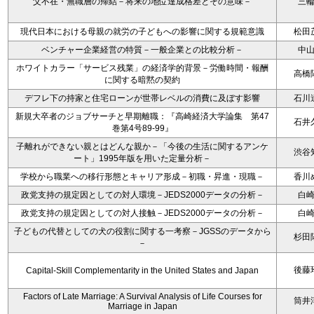
父不在・無職層の帰結－将来の地位達成格差とその意味－
三
現代日本における母親の就労の子どもへの影響に関する規範意識
松田
ベンチャー企業経営の特質－一般企業との比較分析－
中
ホワイトカラー「サービス残業」の経済学的背景－労働時間・報酬
高橋
に関する暗黙の契約
デフレ下の持家と住宅ローンが世帯レベルの消費に及ぼす影響
石川
新規大卒者のジョブサーチと早期離職：『高崎経済大学論集 第47
石井
巻第4号89-99』
子離れができない親とはどんな親か－「今後の生活に関するアンケ
渋谷
ート」1995年版を用いた定量分析－
学校から職業への移行形態とキャリア形成－初職・昇進・現職－
香川
政党支持の規定因としての対人環境－JEDS2000データの分析－
白
政党支持の規定因としての対人接触－JEDS2000データの分析－
白
子どもの代替としての犬の役割に関する一考察－JGSSのデータから
杉田
－
後藤
Capital-Skill Complementarity in the United States and Japan
Factors of Late Marriage: A Survival Analysis of Life Courses for
筒井
Marriage in Japan