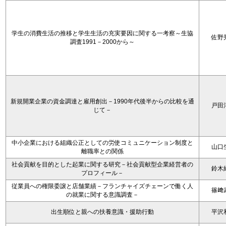
学生の消費生活の推移と学生生活の充実要因に関する一考察～生協
佐野
調査1991－2000から～
新規開業企業の資金調達と雇用創出－1990年代後半からの比較を通
戸田
じて－
中小企業における組織公正としての労使コミュニケーション制度と
山口
離職率との関係
社会貢献を目的とした起業に関する研究－社会貢献型企業経営者の
鈴木
プロフィール－
従業員への権限委譲と店舗業績－フランチャイズチェーンで働く人
篠﨑
の就業に関する意識調査－
出生順位と親への扶養意識・援助行動
平沢