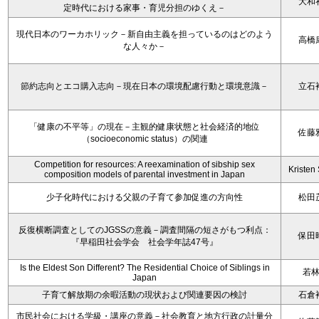
大和
定時代における家事・育児分担のゆくえ－
現代日本のワーカホリック－新自由主義を担っているのはどのよう
高橋
な人々か－
節約志向とエコ購入志向－現在日本の環境配慮行動と環境意識－
立石
「健康の不平等」の現在－主観的健康状態と社会経済的地位
佐藤
（socioeconomic status）の関連
Competition for resources: A reexamination of sibship sex
Kristen 
composition models of parental investment in Japan
少子化時代における父親の子育て参加促進の方向性
松田
反復横断調査としてのJGSSの意義－調査間隔の短さがもつ利点：
保田
『早稲田社会学会 社会学年誌47号』
Is the Eldest Son Different? The Residential Choice of Siblings in
若
Japan
子育て解放期の余暇活動の現状および関連要因の検討
石倉
市民社会における学級・講座の意義－社会教育と地方行政の計量分