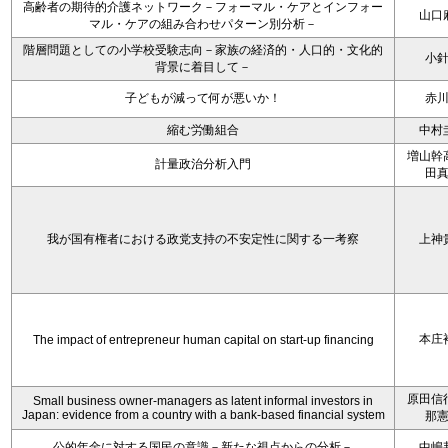
高齢者の期待的介護ネットワーク－フォーマル・ケアとインフォー
山口
マル・ケアの組み合わせパターン別分析－
階層問題としての小学校受験志向－家族の経済的・人口的・文化的
小
背景に着目して－
子どもが減って何が悪いか！
赤
縮む労働組合
中村
増山幹
計量政治分析入門
田
我が国有権者における政党支持の不安定性に関する一考察
上神
本庄
The impact of entrepreneur human capital on start-up financing
原田信
Small business owner-managers as latent informal investors in
Japan: evidence from a country with a bank-based financial system
那
公的年金に対する国民の意識－新たな視点からの分析－
中嶋