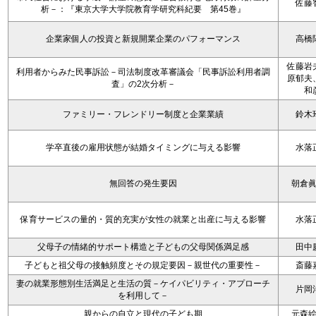
佐藤
析－：『東京大学大学院教育学研究科紀要 第45巻』
企業家個人の投資と新規開業企業のパフォーマンス
高橋
佐藤岩
利用者からみた民事訴訟－司法制度改革審議会「民事訴訟利用者調
原郁夫
査」の2次分析－
和
ファミリー・フレンドリー制度と企業業績
鈴木
学卒直後の雇用状態が結婚タイミングに与える影響
水落
無回答の発生要因
朝倉
保育サービスの量的・質的充実が女性の就業と出産に与える影響
水落
父母子の情緒的サポート構造と子どもの父母関係満足感
田中
子どもと祖父母の接触頻度とその規定要因－親世代の重要性－
斎藤
妻の就業形態別生活満足と生活の質－ケイパビリティ・アプローチ
片岡
を利用して－
親からの自立と現代の子ども期
元森