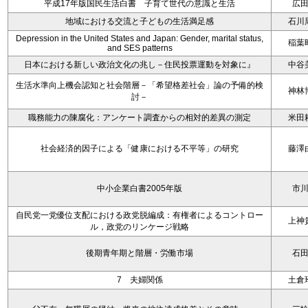
平成17年版国民生活白書 子育て世代の意識と生活
広
地域における交流と子どもの生活満足感
石川
Depression in the United States and Japan: Gender, marital status,
稲葉
and SES patterns
日本における新しい政治文化の兆し－住民投票運動を対象に』
中谷
生活水準向上機会認知と社会階層－「希望格差社会」論の予備的検
神林
討－
職務能力の陳腐化：アンケート調査からの相対的差異の測定
米田
社会経済的因子による「健康における不平等」の研究
藤澤
中小企業白書2005年版
市
自民党一党優位支配における政党脱編成：有権者によるコントロー
上神
ル，政党のリンケージ戦略
後期青年期と階層・労働市場
石
7 夫婦関係
土倉