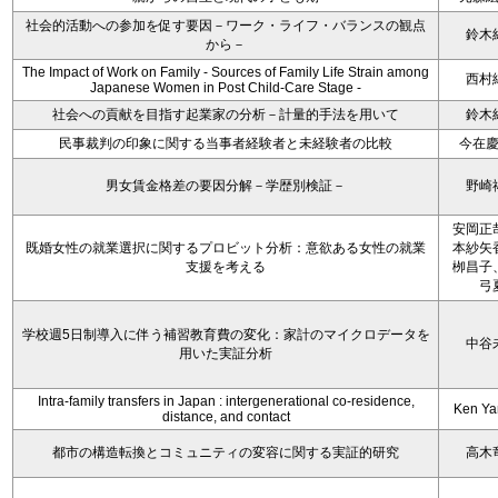
社会的活動への参加を促す要因－ワーク・ライフ・バランスの観点
鈴木
から－
The Impact of Work on Family - Sources of Family Life Strain among
西村
Japanese Women in Post Child-Care Stage -
社会への貢献を目指す起業家の分析－計量的手法を用いて
鈴木
民事裁判の印象に関する当事者経験者と未経験者の比較
今在
男女賃金格差の要因分解－学歴別検証－
野崎
安岡正
既婚女性の就業選択に関するプロビット分析：意欲ある女性の就業
本紗矢
支援を考える
栁昌子
弓
学校週5日制導入に伴う補習教育費の変化：家計のマイクロデータを
中谷
用いた実証分析
Intra-family transfers in Japan : intergenerational co-residence,
Ken Y
distance, and contact
都市の構造転換とコミュニティの変容に関する実証的研究
高木