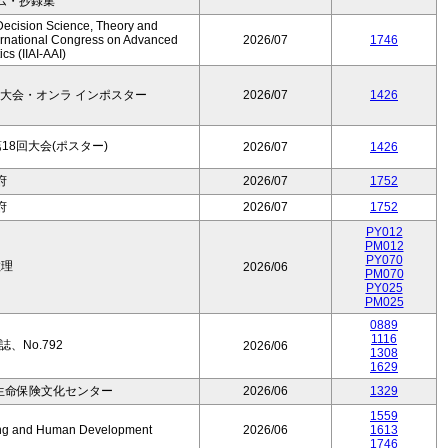
ム・抄録集
Decision Science, Theory and
ernational Congress on Advanced
2026/07
1746
cs (IIAI-AAI)
大会・オンラ インポスター
2026/07
1426
8回大会(ポスター)
2026/07
1426
府
2026/07
1752
府
2026/07
1752
PY012
PM012
PY070
数理
2026/06
PM070
PY025
PM025
0889
1116
、No.792
2026/06
1308
1629
生命保険文化センター
2026/06
1329
1559
Aging and Human Development
2026/06
1613
1746