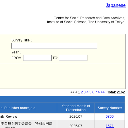
Japanese
Survey Title：
Year：
FROM:
TO:
<<
<
1
2
3
4
5
6
7
>
>>
Total: 2162
Year and Month of
ion, Publisher name, etc.
Survey Number
Presentation
mily Review
2026/07
0800
日本自殺予防学会総会 特別合同総
2026/07
1571