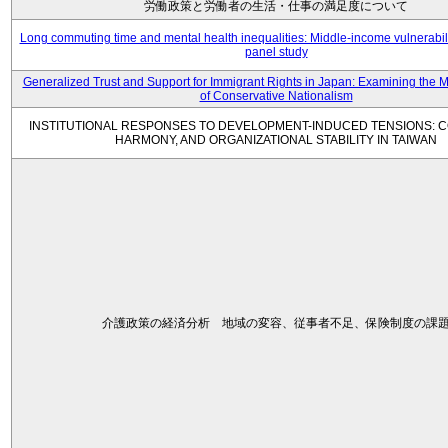
労働政策と労働者の生活・仕事の満足度について
Long commuting time and mental health inequalities: Middle-income vulnerabil
panel study
Generalized Trust and Support for Immigrant Rights in Japan: Examining the 
of Conservative Nationalism
INSTITUTIONAL RESPONSES TO DEVELOPMENT-INDUCED TENSIONS: C
HARMONY, AND ORGANIZATIONAL STABILITY IN TAIWAN
介護政策の経済分析 地域の変容、従事者不足、保険制度の課