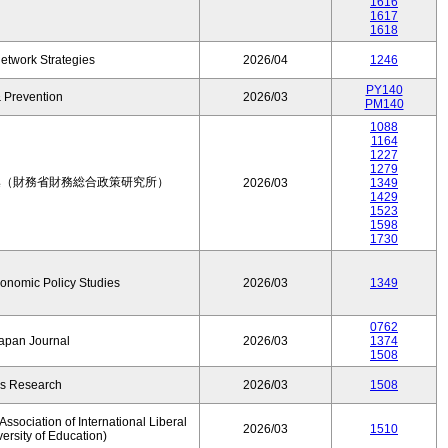
1616
1617
1618
etwork Strategies
2026/04
1246
PY140
 Prevention
2026/03
PM140
1088
1164
1227
1279
集（財務省財務総合政策研究所）
2026/03
1349
1429
1523
1598
1730
conomic Policy Studies
2026/03
1349
0762
Japan Journal
2026/03
1374
1508
rs Research
2026/03
1508
ssociation of International Liberal
2026/03
1510
versity of Education)