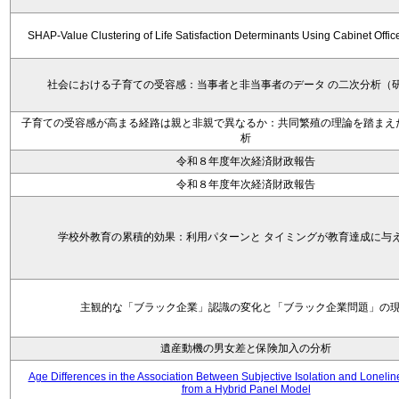
SHAP-Value Clustering of Life Satisfaction Determinants Using Cabinet Offi
社会における子育ての受容感：当事者と非当事者のデータ の二次分析（
子育ての受容感が高まる経路は親と非親で異なるか：共同繁殖の理論を踏まえ
析
令和８年度年次経済財政報告
令和８年度年次経済財政報告
学校外教育の累積的効果：利用パターンと タイミングが教育達成に与
主観的な「ブラック企業」認識の変化と「ブラック企業問題」の
遺産動機の男女差と保険加入の分析
Age Differences in the Association Between Subjective Isolation and Loneli
from a Hybrid Panel Model