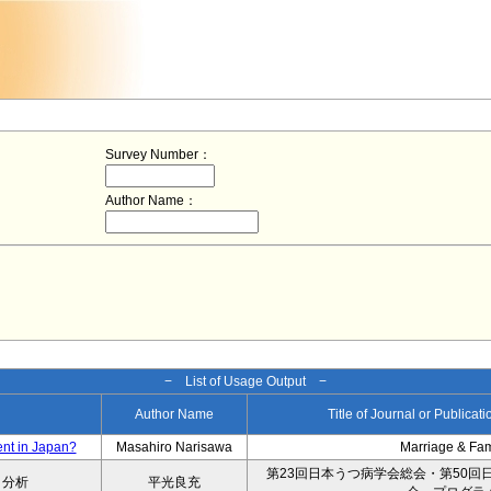
Survey Number：
Author Name：
− List of Usage Output −
Author Name
Title of Journal or Publicat
ent in Japan?
Masahiro Narisawa
Marriage & Fa
第23回日本うつ病学会総会・第50回
タ分析
平光良充