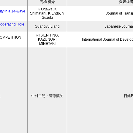
高橋 勇介
愛媛経
K Ogawa, K
ity in a 14-wave
Shimatani, K Endo, N
Journal of Trans
Suzuki
Moderating Role
Guangyu Liang
Japanese Journal
I-HSIEN TING,
OMPETITION,
KAZUNORI
International Journal of Develo
MINETAKI
題
中村二朗・菅原慎矢
日経B