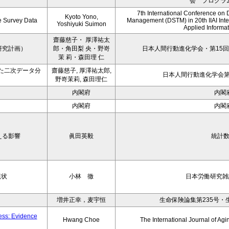
会 プログラ
7th International Conference on 
Kyoto Yono,
ce Survey Data
Management (DSTM) in 20th IIAI Int
Yoshiyuki Suimon
Applied Informati
齋藤慈子・ 厚澤祐太
研究計画）
郎・角田梨 央・野嵜
日本人間行動進化学会・第15回
茉 莉・森田理 仁
た二次データ分
齋藤慈子, 厚澤祐太郎,
日本人間行動進化学会第1
野嵜茉莉, 森田理仁
内閣府
内閣
内閣府
内閣
える影響
眞田英毅
統計
現状
小林 徹
日本労働研究雑誌
増井正幸，麦宇恒
生命保険論集第235号・
ness: Evidence
Hwang Choe
The International Journal of 