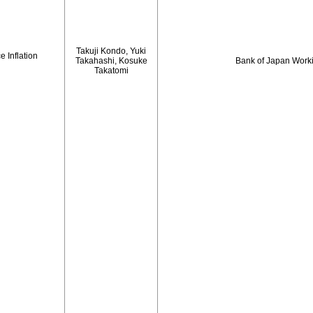
Takuji Kondo, Yuki
 Inflation
Takahashi, Kosuke
Bank of Japan Work
Takatomi