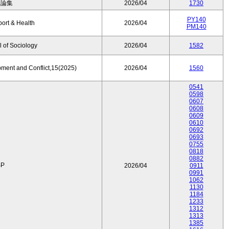
済論集
2026/04
1730
PY140
port & Health
2026/04
PM140
 of Sociology
2026/04
1582
pment and Conflict,15(2025)
2026/04
1560
0541
0598
0607
0608
0609
0610
0692
0693
0755
0818
0882
P
2026/04
0911
0991
1062
1130
1184
1233
1312
1313
1385