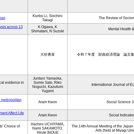
Kunbo Li, Soichiro
apan
The Review of Socion
Takagi
ysis across 13
K Ogawa, K
Mental Health &
Shimatani, N Suzuki
大杉勇喜
令和７年度 財政経済理論 論文
Juntaro Yamaoka,
al evidence in
Sumie Sato, Riko
International Journal of E
Noguchi, Kazufumi
Yugami
o metropolitan
Aram Kwon
Social Science 
ent Affect Life
Aram Kwon
Social Indicato
Hachiro UCHIYAMA,
s’ Choice of
The 14th Annual Meeting of the Japan A
Nami SAKAMOTO,
Arts (held at Miyagi Uni
Hiroki INOUE