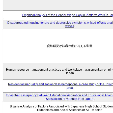
Empirical Analysis of the Gender Wage Gap in Platform Work in J
Disaggregated housing tenure and depressive symptoms: A fixed-effects anal
waves
貨幣錯覚が転職行動に与える影響
Human resource management practices and workplace harassment:an empiric
Japan
Residential inequality and social class perceptions: a case study of the Toky
area
Does the Discrepancy Between Educational Aspiration and Educational Attainm
Satisfaction? Evidence from Japan
Bivariate Analysis of Factors Associated with Japanese High School Student
Humanities and Social Sciences or STEM fields