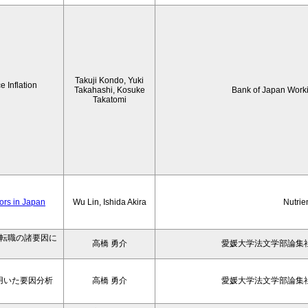
Takuji Kondo, Yuki
 Inflation
Takahashi, Kosuke
Bank of Japan Work
Takatomi
iors in Japan
Wu Lin, Ishida Akira
Nutrie
の転職の諸要因に
高橋 勇介
愛媛大学法文学部論集社
用いた要因分析
高橋 勇介
愛媛大学法文学部論集社