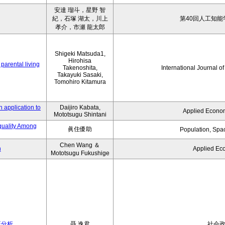
安達 瑠斗，星野 智
紀，石塚 湖太，川上
第40回人工知能
孝介，市瀬 龍太郎
Shigeki Matsuda1,
Hirohisa
parental living
Takenoshita,
International Journal o
Takayuki Sasaki,
Tomohiro Kitamura
 application to
Daijiro Kabata,
Applied Econom
Mototsugu Shintani
quality Among
眞住優助
Population, Spa
Chen Wang ＆
n
Applied Ec
Mototsugu Fukushige
証分析
聶 逸君
社会