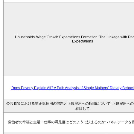
Households' Wage Growth Expectations Formation: The Linkage with Price
Expectations
Does Poverty Explain All? A Path Analysis of Single Mothers’ Dietary Behav
公共政策における非正規雇用の問題と正規雇用への転職について: 正規雇用へ
着目して
労働者の幸福と生活・仕事の満足度はどのように決まるのか: パネルデータを