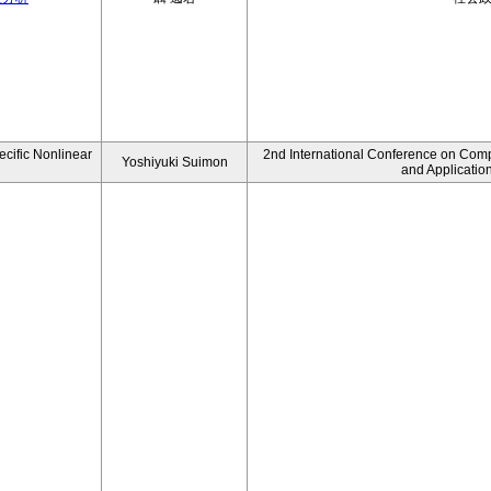
ecific Nonlinear
2nd International Conference on Comp
Yoshiyuki Suimon
and Applicatio