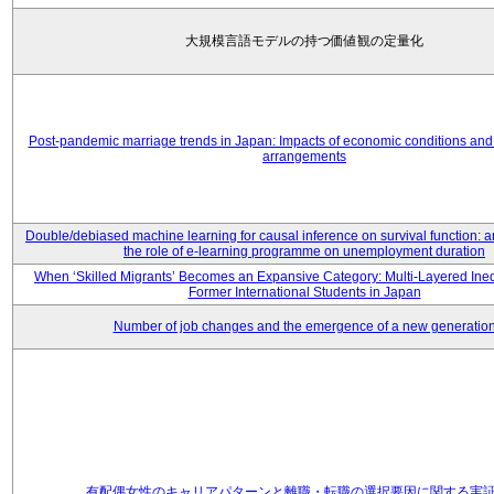
大規模言語モデルの持つ価値観の定量化
Post-pandemic marriage trends in Japan: Impacts of economic conditions and 
arrangements
Double/debiased machine learning for causal inference on survival function: an
the role of e-learning programme on unemployment duration
When ‘Skilled Migrants’ Becomes an Expansive Category: Multi-Layered Ine
Former International Students in Japan
Number of job changes and the emergence of a new generatio
有配偶女性のキャリアパターンと離職・転職の選択要因に関する実