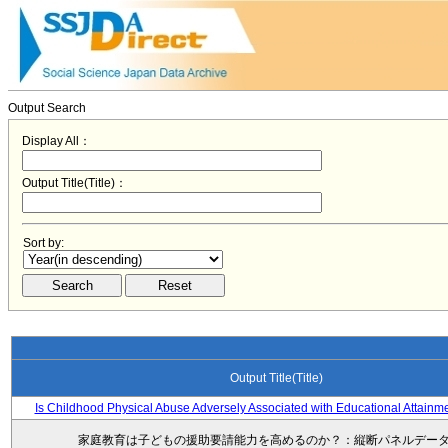
Output Search
Display All：
Output Title(Title)：
Sort by:
Output Title(Title)
Is Childhood Physical Abuse Adversely Associated with Educational Attainm
家庭教育は子どもの援助要請能力を高めるのか？：縦断パネルデー