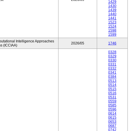
1429
1430
1439
1440
1441
1523
1524
1598
1599
utational Intelligence Approaches
2026/05
1746
ns (ICCIAA)
0328
0329
0330
0331
0332
0341
0384
0513
0514
0515
0516
0531
0559
0585
0596
0614
0615
0653
0687
0742