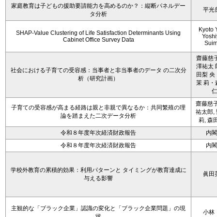
家庭教育は子どもの援助要請能力を高めるのか？：縦断パネルデー
平光
タ分析
Kyoto 
SHAP-Value Clustering of Life Satisfaction Determinants Using
Yoshi
Cabinet Office Survey Data
Sui
齋藤慈子
澤祐太 
社会における子育ての受容感：当事者と非当事者のデータ の二次分
田梨 央
析（研究計画）
茉 莉・
齋藤慈子
子育ての受容感が高まる経路は親と非親で異なるか：共同繁殖の理
祐太郎,
論を踏まえた二次データ分析
莉, 森
令和８年度年次経済財政報告
内
令和８年度年次経済財政報告
内
学校外教育の累積的効果：利用パターンと タイミングが教育達成に
眞田
与える影響
主観的な「ブラック企業」認識の変化と「ブラック企業問題」の現
小林
状