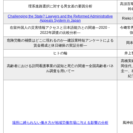
高須百華
理系進路選択に対する男女差の要因分析
幹
Challenging the State? Lawyers and the Reformed Administrative
Rieko
Appeals System in Japan
在留外国人の災害情報アクセスと日本語能力との関連―2020・
今﨑常秀
2022年調査の比較分析―
危険労働の補償はどこに現れるのか―建設業時短アンケートによる
岡
賃金構成と休日確保の実証分析―
ヒトの輪
井上
髙橋実
高齢者における訪問看護事業の認知と死亡の関連ー全国高齢者パネ
岡佳代
ル調査を用いてー
圭一、
紀
場所に縛られない働き方が地域労働市場に与える影響の分析
風神