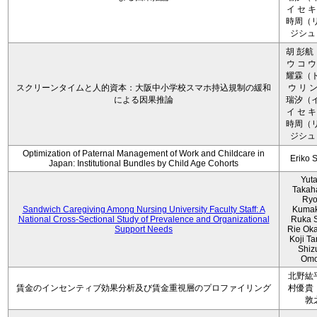
イ セ キ
時周（リ
ジシュ 
胡 彭航
ウ コ ウ
耀霖（ト
スクリーンタイムと人的資本：大阪中小学校スマホ持込規制の緩和
ウ リ ン
による因果推論
瑞汐（イ
イ セ キ
時周（リ
ジシュ 
Optimization of Paternal Management of Work and Childcare in
Eriko 
Japan: Institutional Bundles by Child Age Cohorts
Yut
Takah
Ryo
Sandwich Caregiving Among Nursing University Faculty Staff: A
Kumak
National Cross-Sectional Study of Prevalence and Organizational
Ruka S
Support Needs
Rie Ok
Koji T
Shiz
Omo
北野紘
賃金のインセンティブ効果分析及び賃金重視層のプロファイリング
村優貴
敦