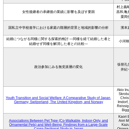
村上義昭
女性後継者の承継後の業績に影響を及ぼす要因
昌和,亀
栗岡
国私立中学校進学における家庭の階層的背景と地域的影響の分析
濱本
結婚につながる同棲に関する探索的検討 ―同棲を経て結婚した者と
小河
結婚せず同棲を解消した者との比較―
張替孔
政治参加にみる無党派層の変化
井紀
Akio Inu
Skrob
Youth Transition and Social Welfare: A Comparative Study of Japan,
Chris
Germany, Switzerland, The United Kingdom, and Norway
Imdorf, 
Reissig
Bigg
Kaori 
Associations Between Pet Type (Co-Walkable, Indoor-Only, and
Anri M
Ornamental Pets) and Well-Being: Findings from a Large-Scale
Kaz
Cross-Sectional Study in Japan
Ogawa,