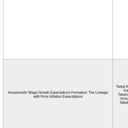
Takuji 
Yu
Households' Wage Growth Expectations Formation: The Linkage
Takah
with Price Inflation Expectations
Kos
Taka