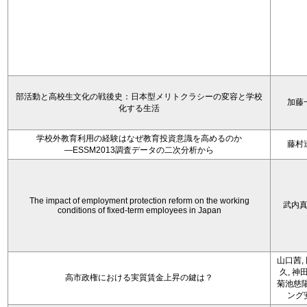
部活動と高校生文化の戦後史：日本型メリトクラシーの変容と学校
加藤
化する生活
学校外教育利用の経験はなぜ教育投資意識を高めるのか
藤村
―ESSM2013調査データの二次分析から
The impact of employment protection reform on the working
武内
conditions of fixed-term employees in Japan
山口茜,
久, 神
高市政権における実質賃金上昇の鍵は？
菊池慈陽
ング