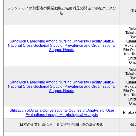
フランチャイズ加盟者の開業動機と職務満足の関係：潜在クラス分
小本
析
Yut
Takah
Ryo
Sandwich Caregiving Among Nursing University Faculty Staff: A
Kumak
National Cross-Sectional Study of Prevalence and Organizational
Ruka S
Support Needs
Rie Ok
Koji T
Shiz
Omo
Yut
Takah
Ryo
Sandwich Caregiving Among Nursing University Faculty Staff: A
Kumak
National Cross-Sectional Study of Prevalence and Organizational
Ruka S
Support Needs
Rie Ok
Koji T
Shiz
Omo
Utilization of AI as a Conversational Counselor: Analysis of User
Hiroko
Evaluations through Morphological Analysis
日本の企業組織における女性管理職比率の決定要因
小泉