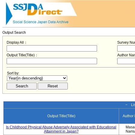
Output Search
Display All：
Survey N
Output Title(Title)：
Author N
Sort by:
− Lis
Output Title(Title)
Author
Is Childhood Physical Abuse Adversely Associated with Educational
Masa
Attainment in Japan?
Nari