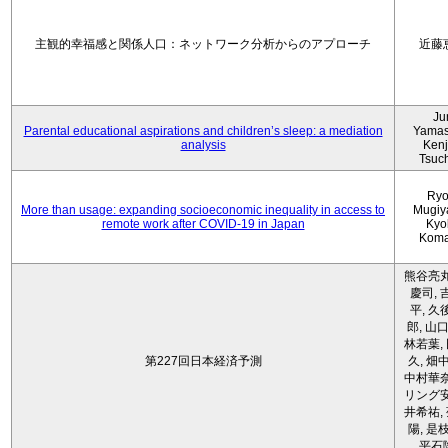
主観的幸福感と関係人口：ネットワーク分析からのアプローチ
近藤
Ju
Parental educational aspirations and children’s sleep: a mediation
Yamas
analysis
Kenji
Tsuc
Ryo
More than usage: expanding socioeconomic inequality in access to
Mugiy
remote work after COVID-19 in Japan
Kyo
Koma
熊谷亮丸
慶司, 
平, 久
郎, 山口
林若葉,
第227回日本経済予測
久, 畑
中村華奈
リング安
井希祐,
陽, 是
平石