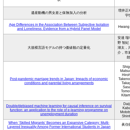
増井正
遺産動機の男女差と保険加入の分析
宇
Age Differences in the Association Between Subjective Isolation
Hwang
and Loneliness: Evidence from a Hybrid Panel Model
安達 瑠
野 智紀
大規模言語モデルの持つ価値観の定量化
湖太，川
介，市瀬
Shig
Matsu
Hiro
Post-pandemic marriage trends in Japan: Impacts of economic
Takeno
conditions and parental living arrangements
Taka
Sasa
Tomo
Kita
Daij
Double/debiased machine learning for causal inference on survival
Kaba
function: an application to the role of e-learning programme on
Motot
unemployment duration
Shin
When ‘Skilled Migrants’ Becomes an Expansive Category: Multi-
眞住
Layered Inequality Among Former International Students in Japan