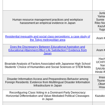
Junt
Yama
Human resource management practices and workplace
Sumie 
harassment:an empirical evidence in Japan
Riko No
Kazu
Yug
Residential inequality and social class perceptions: a case study of
Aram 
the Tokyo metropolitan area
Does the Discrepancy Between Educational Aspiration and
Educational Attainment Affect Life Satisfaction? Evidence from
Aram 
Japan
Hach
UCHIY
Bivariate Analysis of Factors Associated with Japanese High School
Na
Students’ Choice of Humanities and Social Sciences or STEM fields
SAKAM
Hiroki
Imas
Disaster Information Access and Preparedness Behavior among
Tsune
Foreign Residents: Evidence from Multilingual Disaster Information
,Oka
Infrastructure in Japan
Hisa
Reconfiguring Class Voting in a Dominant-Party Democracy:
Horizontal Differentiation and Value-Mediated Political Cleavages
Kazuko
in Japan