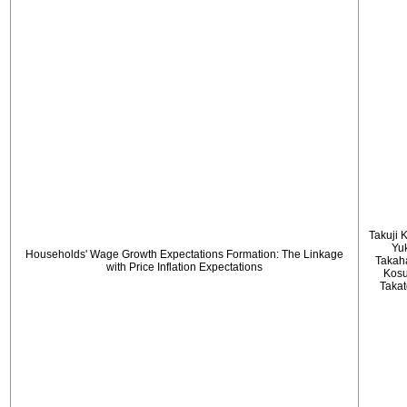
Takuji 
Yu
Households' Wage Growth Expectations Formation: The Linkage
Takah
with Price Inflation Expectations
Kos
Taka