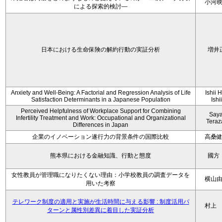
小河
による探索的検討—
日本における生命保険の解約行動の実証分析
増井
Anxiety and Well-Being: A Factorial and Regression Analysis of Life
Ishii 
Satisfaction Determinants in a Japanese Population
Ishi
Perceived Helpfulness of Workplace Support for Combining
Say
Infertility Treatment and Work: Occupational and Organizational
Tera
Differences in Japan
企業のイノベーション遂行力の背景条件の国際比較
高桑
熊本県における金融知識、行動と態度
國方
女性教員が管理職になりたくない理由：小学校教員の調査データを
横山
用いた考察
テレワーク制度の適用と実施が生活時間に与える影響 : 制度活用パ
村上
ターンと属性別差異に着目した実証分析