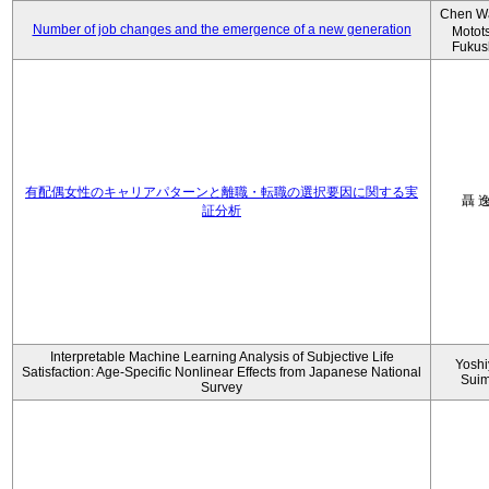
Chen W
Number of job changes and the emergence of a new generation
Motot
Fukus
有配偶女性のキャリアパターンと離職・転職の選択要因に関する実
聶 
証分析
Interpretable Machine Learning Analysis of Subjective Life
Yoshi
Satisfaction: Age-Specific Nonlinear Effects from Japanese National
Sui
Survey