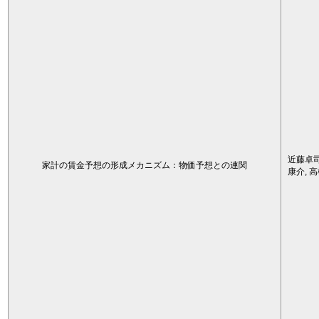
近藤卓司
家計の賃金予想の形成メカニズム：物価予想との連関
康介, 