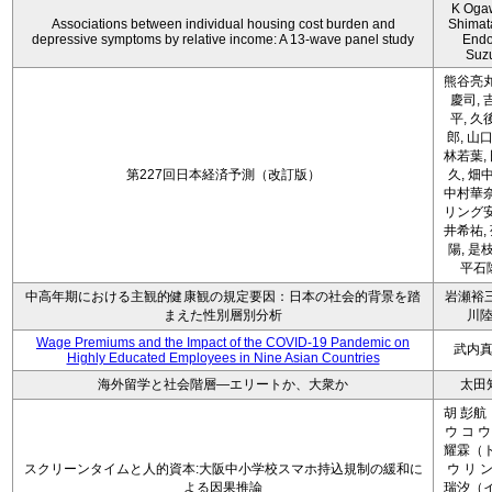
K Oga
Associations between individual housing cost burden and
Shimat
depressive symptoms by relative income: A 13-wave panel study
Endo
Suz
熊谷亮丸
慶司, 
平, 久
郎, 山口
林若葉,
第227回日本経済予測（改訂版）
久, 畑
中村華奈
リング安
井希祐,
陽, 是
平石
中高年期における主観的健康観の規定要因：日本の社会的背景を踏
岩瀬裕三
まえた性別層別分析
川
Wage Premiums and the Impact of the COVID‑19 Pandemic on
武内
Highly Educated Employees in Nine Asian Countries
海外留学と社会階層―エリートか、大衆か
太田
胡 彭航
ウ コ ウ
耀霖（ト
スクリーンタイムと人的資本:大阪中小学校スマホ持込規制の緩和に
ウ リ ン
よる因果推論
瑞汐（イ