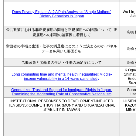
Does Poverty Explain All? A Path Analysis of Single Mothers’
Wu Lin, 
Dietary Behaviors in Japan
Aki
公共政策における非正規雇用の問題と正規雇用への転職について: 正
高橋 
規雇用への転職の諸要因に着目して
労働者の幸福と生活・仕事の満足度はどのように決まるのか: パネル
高橋 
データを用いた要因分析
労働政策と労働者の生活・仕事の満足度について
高橋 
K Oga
Long commuting time and mental health inequalities: Middle-
Shimat
income vulnerability in a 14-wave panel study
Endo
Suz
Generalized Trust and Support for Immigrant Rights in Japan:
Guan
Examining the Moderating Role of Conservative Nationalism
Lia
INSTITUTIONAL RESPONSES TO DEVELOPMENT-INDUCED
I-HSIEN
TENSIONS: COMPETITION, HARMONY, AND ORGANIZATIONAL
KAZU
STABILITY IN TAIWAN
MINE