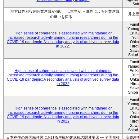
Sat
「地方は性別役割分業意識が強い」は本当か －属性による分業意識
井上
の違いを探る－
Fumi
Yamag
High sense of coherence is associated with maintained or
Eri K
increased research activity among nursing researchers during the
Yur
COVID-19 pandemic: A secondary analysis of archived survey data
Ohka
in 2022.
Hiro
Sawa
Shiori 
Fumi
Yamag
High sense of coherence is associated with maintained or
Eri K
increased research activity among nursing researchers during the
Yur
COVID-19 pandemic: A secondary analysis of archived survey data
Ohka
in 2022
Hiro
Sawa
Shiori 
Fumi
Yamag
High sense of coherence is associated with maintained or
Eri K
increased research activity among nursing researchers during the
Yur
COVID-19 pandemic: A secondary analysis of archived survey data
Ohka
in 2022
Hiro
Sawa
Shiori 
日本在住の外国籍住民における主観的健康観の関連要因 ― 全国規模
安齋寿美