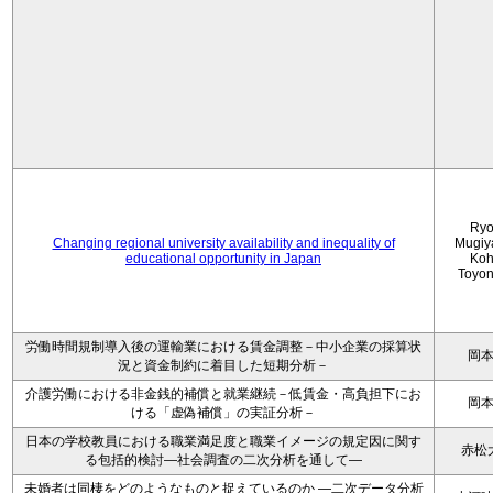
Ryo
Changing regional university availability and inequality of
Mugiy
educational opportunity in Japan
Koh
Toyo
労働時間規制導入後の運輸業における賃金調整－中小企業の採算状
岡
況と資金制約に着目した短期分析－
介護労働における非金銭的補償と就業継続－低賃金・高負担下にお
岡
ける「虚偽補償」の実証分析－
日本の学校教員における職業満足度と職業イメージの規定因に関す
赤松
る包括的検討―社会調査の二次分析を通して―
未婚者は同棲をどのようなものと捉えているのか —二次データ分析