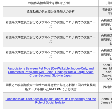
の無作為抽出調査を用いた分析 ―
川
増井正
遺産動機の男女差と保険加入の分析
宇
高橋裕太
看護系大学教員におけるダブルケアの実態とコロナ禍での支援ニー
藤瑠華,
ズ
高橋裕太
看護系大学教員におけるダブルケアの実態とコロナ禍での支援ニー
藤瑠華,
ズ
高橋裕太
看護系大学教員におけるダブルケアの実態とコロナ禍での支援ニー
藤瑠華,
ズ
Kaori 
Associations Between Pet Type (Co-Walkable, Indoor-Only, and
Anri M
Ornamental Pets) and Well-Being: Findings from a Large-Scale
Kaz
Cross-Sectional Study in Japan
Ogawa,
Sat
両親との会話頻度が中学生の進路意欲に与える影響：国内大規模縦
西村
断データを用いたRI-CLPMによる検討
Loneliness at Older Ages in Japan: Lonely Life Expectancy and the
Shiro F
Role of Social Isolation
James 