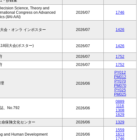
ム・抄録集
Decision Science, Theory and
ernational Congress on Advanced
2026/07
1746
cs (IIAI-AAI)
大会・オンラ インポスター
2026/07
1426
8回大会(ポスター)
2026/07
1426
府
2026/07
1752
府
2026/07
1752
PY012
PM012
PY070
数理
2026/06
PM070
PY025
PM025
0889
1116
、No.792
2026/06
1308
1629
生命保険文化センター
2026/06
1329
1559
Aging and Human Development
2026/06
1613
1746