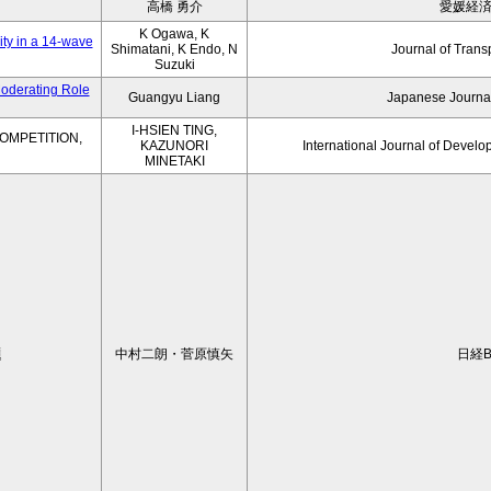
高橋 勇介
愛媛経
K Ogawa, K
ity in a 14-wave
Shimatani, K Endo, N
Journal of Trans
Suzuki
Moderating Role
Guangyu Liang
Japanese Journal
I-HSIEN TING,
OMPETITION,
KAZUNORI
International Journal of Develo
MINETAKI
題
中村二朗・菅原慎矢
日経B