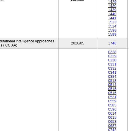
1429
1430
1439
1440
1441
1523
1524
1598
1599
utational Intelligence Approaches
2026/05
1746
ns (ICCIAA)
0328
0329
0330
0331
0332
0341
0384
0513
0514
0515
0516
0531
0559
0585
0596
0614
0615
0653
0687
0742