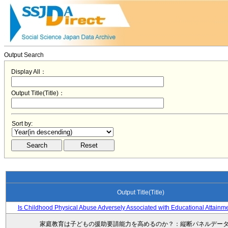
Output Search
Display All：
Output Title(Title)：
Sort by:
Output Title(Title)
Is Childhood Physical Abuse Adversely Associated with Educational Attainm
家庭教育は子どもの援助要請能力を高めるのか？：縦断パネルデー