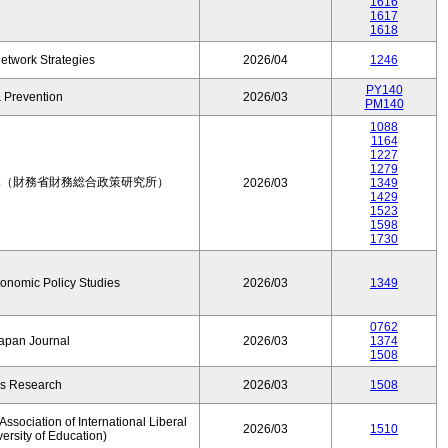
1616
1617
1618
etwork Strategies
2026/04
1246
PY140
 Prevention
2026/03
PM140
1088
1164
1227
1279
集（財務省財務総合政策研究所）
2026/03
1349
1429
1523
1598
1730
conomic Policy Studies
2026/03
1349
0762
Japan Journal
2026/03
1374
1508
rs Research
2026/03
1508
ssociation of International Liberal
2026/03
1510
versity of Education)