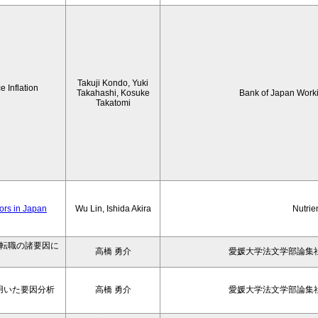
Takuji Kondo, Yuki
 Inflation
Takahashi, Kosuke
Bank of Japan Work
Takatomi
iors in Japan
Wu Lin, Ishida Akira
Nutrie
の転職の諸要因に
高橋 勇介
愛媛大学法文学部論集社
用いた要因分析
高橋 勇介
愛媛大学法文学部論集社