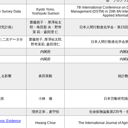
会 プログラ
7th International Conference on 
Kyoto Yono,
ce Survey Data
Management (DSTM) in 20th IIAI Int
Yoshiyuki Suimon
Applied Informati
齋藤慈子・ 厚澤祐太
研究計画）
郎・角田梨 央・野嵜
日本人間行動進化学会・第15回
茉 莉・森田理 仁
た二次データ分
齋藤慈子, 厚澤祐太郎,
日本人間行動進化学会第1
野嵜茉莉, 森田理仁
内閣府
内閣
内閣府
内閣
える影響
眞田英毅
統計
現状
小林 徹
日本労働研究雑誌
増井正幸，麦宇恒
生命保険論集第235号・
ness: Evidence
Hwang Choe
The International Journal of 