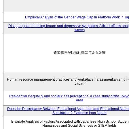
Empirical Analysis of the Gender Wage Gap in Platform Work in J
Disaggregated housing tenure and depressive symptoms: A fixed-effects anal
waves
貨幣錯覚が転職行動に与える影響
Human resource management practices and workplace harassment:an empiric
Japan
Residential inequality and social class perceptions: a case study of the Toky
area
Does the Discrepancy Between Educational Aspiration and Educational Attainm
Satisfaction? Evidence from Japan
Bivariate Analysis of Factors Associated with Japanese High School Student
Humanities and Social Sciences or STEM fields