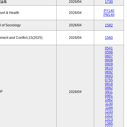
済論集
2026/04
1730
PY140
port & Health
2026/04
PM140
 of Sociology
2026/04
1582
pment and Conflict,15(2025)
2026/04
1560
0541
0598
0607
0608
0609
0610
0692
0693
0755
0818
0882
P
2026/04
0911
0991
1062
1130
1184
1233
1312
1313
1385