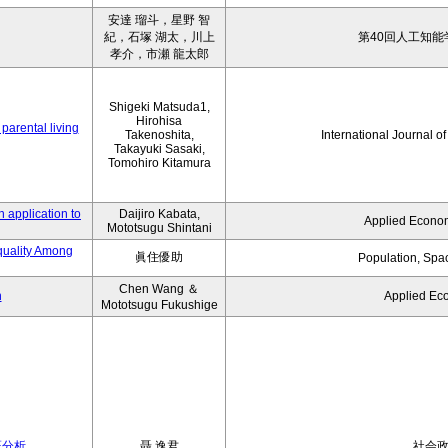
安達 瑠斗，星野 智
紀，石塚 湖太，川上
第40回人工知能
孝介，市瀬 龍太郎
Shigeki Matsuda1,
Hirohisa
parental living
Takenoshita,
International Journal o
Takayuki Sasaki,
Tomohiro Kitamura
 application to
Daijiro Kabata,
Applied Econom
Mototsugu Shintani
quality Among
眞住優助
Population, Spa
Chen Wang ＆
n
Applied Ec
Mototsugu Fukushige
証分析
聶 逸君
社会