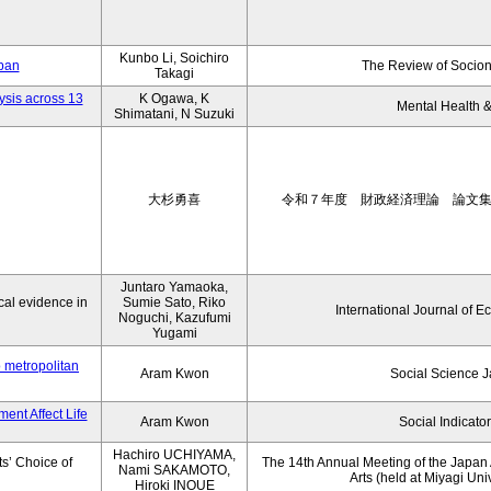
Kunbo Li, Soichiro
apan
The Review of Socion
Takagi
ysis across 13
K Ogawa, K
Mental Health &
Shimatani, N Suzuki
大杉勇喜
令和７年度 財政経済理論 論文
Juntaro Yamaoka,
al evidence in
Sumie Sato, Riko
International Journal of E
Noguchi, Kazufumi
Yugami
o metropolitan
Aram Kwon
Social Science 
ent Affect Life
Aram Kwon
Social Indicato
Hachiro UCHIYAMA,
s’ Choice of
The 14th Annual Meeting of the Japan A
Nami SAKAMOTO,
Arts (held at Miyagi Uni
Hiroki INOUE