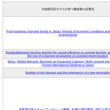
大規模言語モデルの持つ価値観の定量化
Post-pandemic marriage trends in Japan: Impacts of economic conditions and 
arrangements
Double/debiased machine learning for causal inference on survival function: an
the role of e-learning programme on unemployment duration
When ‘Skilled Migrants’ Becomes an Expansive Category: Multi-Layered Ine
Former International Students in Japan
Number of job changes and the emergence of a new generatio
有配偶女性のキャリアパターンと離職・転職の選択要因に関する実