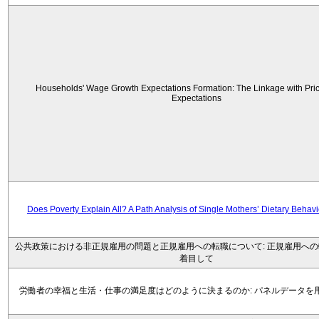
Households' Wage Growth Expectations Formation: The Linkage with Price
Expectations
Does Poverty Explain All? A Path Analysis of Single Mothers’ Dietary Behav
公共政策における非正規雇用の問題と正規雇用への転職について: 正規雇用へ
着目して
労働者の幸福と生活・仕事の満足度はどのように決まるのか: パネルデータを