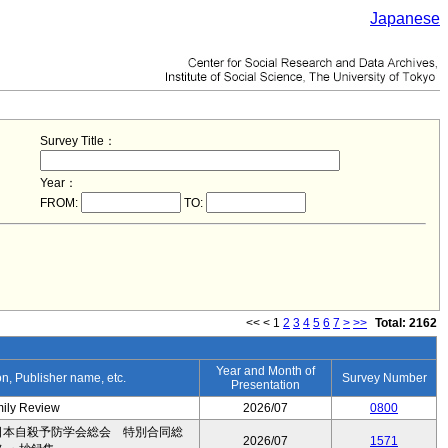
Japanese
Survey Title：
Year：
FROM:
TO:
<<
<
1
2
3
4
5
6
7
>
>>
Total: 2162
Year and Month of
ion, Publisher name, etc.
Survey Number
Presentation
mily Review
2026/07
0800
日本自殺予防学会総会 特別合同総
2026/07
1571