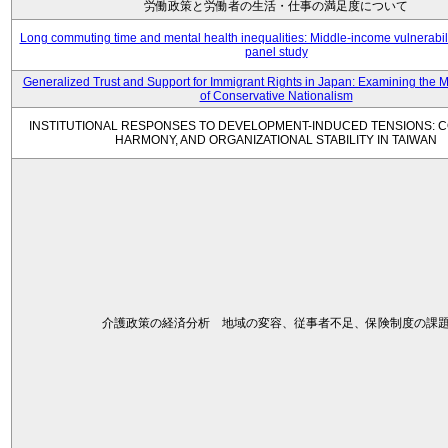
労働政策と労働者の生活・仕事の満足度について
Long commuting time and mental health inequalities: Middle-income vulnerabil
panel study
Generalized Trust and Support for Immigrant Rights in Japan: Examining the 
of Conservative Nationalism
INSTITUTIONAL RESPONSES TO DEVELOPMENT-INDUCED TENSIONS: C
HARMONY, AND ORGANIZATIONAL STABILITY IN TAIWAN
介護政策の経済分析 地域の変容、従事者不足、保険制度の課