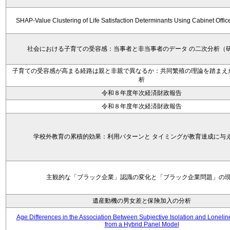
SHAP-Value Clustering of Life Satisfaction Determinants Using Cabinet Offi
社会における子育ての受容感：当事者と非当事者のデータ の二次分析（
子育ての受容感が高まる経路は親と非親で異なるか：共同繁殖の理論を踏まえ
析
令和８年度年次経済財政報告
令和８年度年次経済財政報告
学校外教育の累積的効果：利用パターンと タイミングが教育達成に与
主観的な「ブラック企業」認識の変化と「ブラック企業問題」の
遺産動機の男女差と保険加入の分析
Age Differences in the Association Between Subjective Isolation and Loneli
from a Hybrid Panel Model