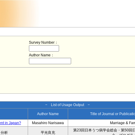
Survey Number：
Author Name：
− List of Usage Output −
Author Name
Title of Journal or Publicat
ent in Japan?
Masahiro Narisawa
Marriage & Fa
第23回日本うつ病学会総会・第50回
タ分析
平光良充