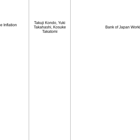
Takuji Kondo, Yuki
 Inflation
Takahashi, Kosuke
Bank of Japan Work
Takatomi