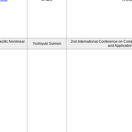
ecific Nonlinear
2nd International Conference on Comp
Yoshiyuki Suimon
and Applicatio