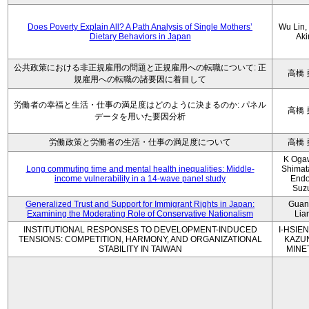
Does Poverty Explain All? A Path Analysis of Single Mothers’
Wu Lin, 
Dietary Behaviors in Japan
Aki
公共政策における非正規雇用の問題と正規雇用への転職について: 正
高橋 
規雇用への転職の諸要因に着目して
労働者の幸福と生活・仕事の満足度はどのように決まるのか: パネル
高橋 
データを用いた要因分析
労働政策と労働者の生活・仕事の満足度について
高橋 
K Oga
Long commuting time and mental health inequalities: Middle-
Shimat
income vulnerability in a 14-wave panel study
Endo
Suz
Generalized Trust and Support for Immigrant Rights in Japan:
Guan
Examining the Moderating Role of Conservative Nationalism
Lia
INSTITUTIONAL RESPONSES TO DEVELOPMENT-INDUCED
I-HSIEN
TENSIONS: COMPETITION, HARMONY, AND ORGANIZATIONAL
KAZU
STABILITY IN TAIWAN
MINE