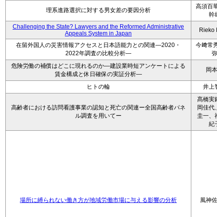
高須百華
理系進路選択に対する男女差の要因分析
幹
Challenging the State? Lawyers and the Reformed Administrative
Rieko
Appeals System in Japan
在留外国人の災害情報アクセスと日本語能力との関連―2020・
今﨑常秀
2022年調査の比較分析―
危険労働の補償はどこに現れるのか―建設業時短アンケートによる
岡
賃金構成と休日確保の実証分析―
ヒトの輪
井上
髙橋実
高齢者における訪問看護事業の認知と死亡の関連ー全国高齢者パネ
岡佳代
ル調査を用いてー
圭一、
紀
場所に縛られない働き方が地域労働市場に与える影響の分析
風神