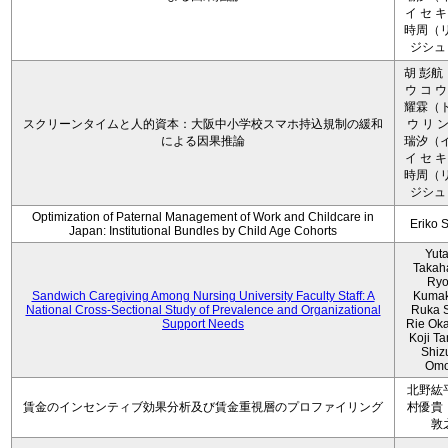
イ セ キ
時周（リ
ジシュ 
胡 彭航
ウ コ ウ
耀霖（ト
スクリーンタイムと人的資本：大阪中小学校スマホ持込規制の緩和
ウ リ ン
による因果推論
瑞汐（イ
イ セ キ
時周（リ
ジシュ 
Optimization of Paternal Management of Work and Childcare in
Eriko 
Japan: Institutional Bundles by Child Age Cohorts
Yut
Takah
Ryo
Sandwich Caregiving Among Nursing University Faculty Staff: A
Kumak
National Cross-Sectional Study of Prevalence and Organizational
Ruka S
Support Needs
Rie Ok
Koji T
Shiz
Omo
北野紘
賃金のインセンティブ効果分析及び賃金重視層のプロファイリング
村優貴
敦