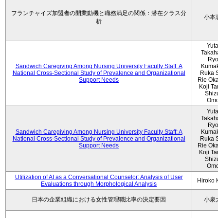
フランチャイズ加盟者の開業動機と職務満足の関係：潜在クラス分
小本
析
Yut
Takah
Ryo
Sandwich Caregiving Among Nursing University Faculty Staff: A
Kumak
National Cross-Sectional Study of Prevalence and Organizational
Ruka S
Support Needs
Rie Ok
Koji T
Shiz
Omo
Yut
Takah
Ryo
Sandwich Caregiving Among Nursing University Faculty Staff: A
Kumak
National Cross-Sectional Study of Prevalence and Organizational
Ruka S
Support Needs
Rie Ok
Koji T
Shiz
Omo
Utilization of AI as a Conversational Counselor: Analysis of User
Hiroko
Evaluations through Morphological Analysis
日本の企業組織における女性管理職比率の決定要因
小泉