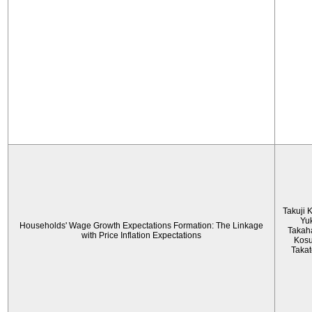
Takuji 
Yu
Households' Wage Growth Expectations Formation: The Linkage
Takah
with Price Inflation Expectations
Kos
Taka