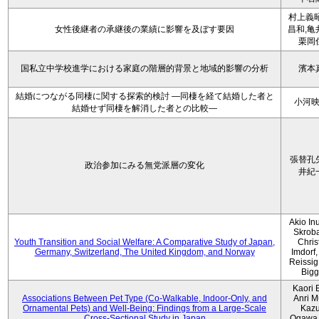
村上義昭
女性後継者の承継後の業績に影響を及ぼす要因
昌和,亀
栗岡
国私立中学校進学における家庭の階層的背景と地域的影響の分析
濱本
結婚につながる同棲に関する探索的検討 ―同棲を経て結婚した者と
小河
結婚せず同棲を解消した者との比較―
張替孔
政治参加にみる無党派層の変化
井紀
Akio Inu
Skrob
Youth Transition and Social Welfare: A Comparative Study of Japan,
Chris
Germany, Switzerland, The United Kingdom, and Norway
Imdorf, 
Reissig
Bigg
Kaori 
Associations Between Pet Type (Co-Walkable, Indoor-Only, and
Anri M
Ornamental Pets) and Well-Being: Findings from a Large-Scale
Kaz
Cross-Sectional Study in Japan
Ogawa,