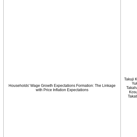
Takuji 
Yu
Households' Wage Growth Expectations Formation: The Linkage
Takah
with Price Inflation Expectations
Kos
Taka