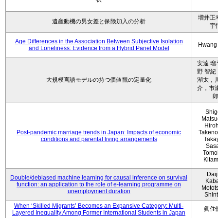
増井正
遺産動機の男女差と保険加入の分析
宇
Age Differences in the Association Between Subjective Isolation
Hwang
and Loneliness: Evidence from a Hybrid Panel Model
安達 瑠
野 智紀
大規模言語モデルの持つ価値観の定量化
湖太，川
介，市瀬
Shig
Matsu
Hiro
Post-pandemic marriage trends in Japan: Impacts of economic
Takeno
conditions and parental living arrangements
Taka
Sasa
Tomo
Kita
Daij
Double/debiased machine learning for causal inference on survival
Kaba
function: an application to the role of e-learning programme on
Motot
unemployment duration
Shin
When ‘Skilled Migrants’ Becomes an Expansive Category: Multi-
眞住
Layered Inequality Among Former International Students in Japan