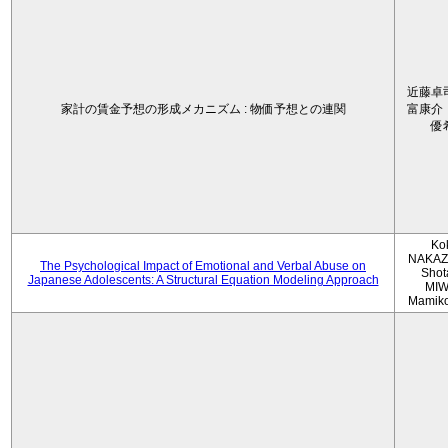
近藤卓
家計の賃金予想の形成メカニズム : 物価予想との連関
富康介
優
Ko
NAKAZ
The Psychological Impact of Emotional and Verbal Abuse on
Shot
Japanese Adolescents: A Structural Equation Modeling Approach
MIW
Mamik