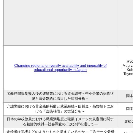
Ryo
Changing regional university availability and inequality of
Mugiy
educational opportunity in Japan
Koh
Toyo
労働時間規制導入後の運輸業における賃金調整－中小企業の採算状
岡
況と資金制約に着目した短期分析－
介護労働における非金銭的補償と就業継続－低賃金・高負担下にお
岡
ける「虚偽補償」の実証分析－
日本の学校教員における職業満足度と職業イメージの規定因に関す
赤松
る包括的検討―社会調査の二次分析を通して―
未婚者は同棲をどのようなものと捉えているのか —二次データ分析