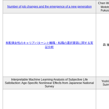
Chen W
Number of job changes and the emergence of a new generation
Motot
Fukus
有配偶女性のキャリアパターンと離職・転職の選択要因に関する実
聶 
証分析
Interpretable Machine Learning Analysis of Subjective Life
Yoshi
Satisfaction: Age-Specific Nonlinear Effects from Japanese National
Sui
Survey