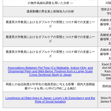
の無作為抽出調査を用いた分析 ―
川
増井正
遺産動機の男女差と保険加入の分析
宇
高橋裕太
看護系大学教員におけるダブルケアの実態とコロナ禍での支援ニー
藤瑠華,
ズ
高橋裕太
看護系大学教員におけるダブルケアの実態とコロナ禍での支援ニー
藤瑠華,
ズ
高橋裕太
看護系大学教員におけるダブルケアの実態とコロナ禍での支援ニー
藤瑠華,
ズ
Kaori 
Associations Between Pet Type (Co-Walkable, Indoor-Only, and
Anri M
Ornamental Pets) and Well-Being: Findings from a Large-Scale
Kaz
Cross-Sectional Study in Japan
Ogawa,
Sat
両親との会話頻度が中学生の進路意欲に与える影響：国内大規模縦
西村
断データを用いたRI-CLPMによる検討
Loneliness at Older Ages in Japan: Lonely Life Expectancy and the
Shiro F
Role of Social Isolation
James 