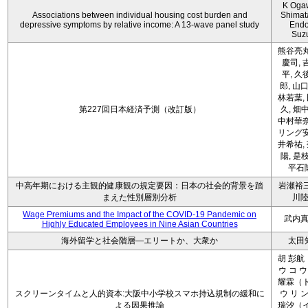
K Oga
Associations between individual housing cost burden and
Shimat
depressive symptoms by relative income: A 13-wave panel study
Endo
Suz
熊谷亮丸
慶司, 
平, 久
郎, 山口
林若葉,
第227回日本経済予測（改訂版）
久, 畑
中村華奈
リング安
井希祐,
陽, 是
平石
中高年期における主観的健康観の規定要因：日本の社会的背景を踏
岩瀬裕三
まえた性別層別分析
川
Wage Premiums and the Impact of the COVID‑19 Pandemic on
武内
Highly Educated Employees in Nine Asian Countries
海外留学と社会階層―エリートか、大衆か
太田
胡 彭航
ウ コ ウ
耀霖（ト
スクリーンタイムと人的資本:大阪中小学校スマホ持込規制の緩和に
ウ リ ン
よる因果推論
瑞汐（イ