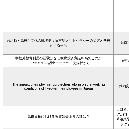
部活動と高校生文化の戦後史：日本型メリトクラシーの変容と学校
加藤
化する生活
学校外教育利用の経験はなぜ教育投資意識を高めるのか
藤村
―ESSM2013調査データの二次分析から
The impact of employment protection reform on the working
武内
conditions of fixed-term employees in Japan
山口茜,
久, 神
高市政権における実質賃金上昇の鍵は？
菊池慈陽
ング