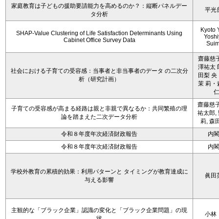
家庭教育は子どもの援助要請能力を高めるのか？：縦断パネルデー
平光
タ分析
Kyoto 
SHAP-Value Clustering of Life Satisfaction Determinants Using
Yoshi
Cabinet Office Survey Data
Sui
齋藤慈子
澤祐太 
社会における子育ての受容感：当事者と非当事者のデータ の二次分
田梨 央
析（研究計画）
茉 莉・
齋藤慈子
子育ての受容感が高まる経路は親と非親で異なるか：共同繁殖の理
祐太郎,
論を踏まえた二次データ分析
莉, 森
令和８年度年次経済財政報告
内
令和８年度年次経済財政報告
内
学校外教育の累積的効果：利用パターンと タイミングが教育達成に
眞田
与える影響
主観的な「ブラック企業」認識の変化と「ブラック企業問題」の現
小林
状