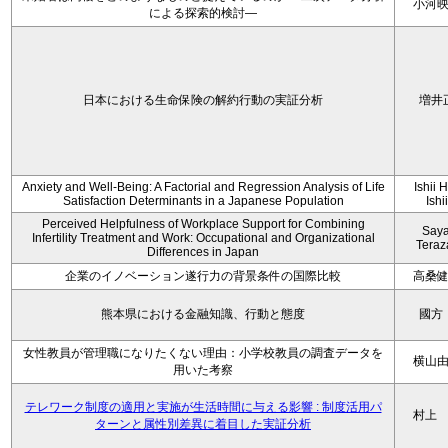
小河
による探索的検討—
日本における生命保険の解約行動の実証分析
増井
Anxiety and Well-Being: A Factorial and Regression Analysis of Life
Ishii 
Satisfaction Determinants in a Japanese Population
Ishi
Perceived Helpfulness of Workplace Support for Combining
Say
Infertility Treatment and Work: Occupational and Organizational
Tera
Differences in Japan
企業のイノベーション遂行力の背景条件の国際比較
高桑
熊本県における金融知識、行動と態度
國方
女性教員が管理職になりたくない理由：小学校教員の調査データを
横山
用いた考察
テレワーク制度の適用と実施が生活時間に与える影響 : 制度活用パ
村上
ターンと属性別差異に着目した実証分析