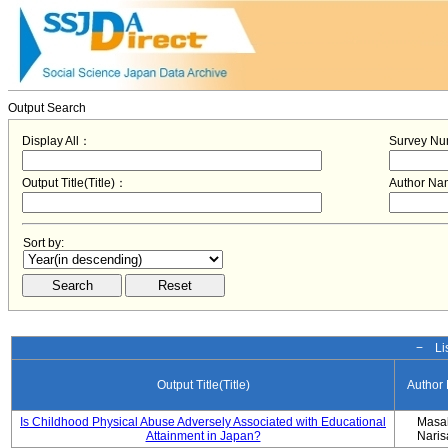
Output Search
Display All：
Survey N
Output Title(Title)：
Author N
Sort by:
− Lis
Output Title(Title)
Author
Is Childhood Physical Abuse Adversely Associated with Educational
Masa
Attainment in Japan?
Nari