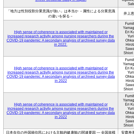
Sat
「地方は性別役割分業意識が強い」は本当か －属性による分業意識
井上
の違いを探る－
Fumi
Yamag
High sense of coherence is associated with maintained or
Eri K
increased research activity among nursing researchers during the
Yur
COVID-19 pandemic: A secondary analysis of archived survey data
Ohka
in 2022.
Hiro
Sawa
Shiori 
Fumi
Yamag
High sense of coherence is associated with maintained or
Eri K
increased research activity among nursing researchers during the
Yur
COVID-19 pandemic: A secondary analysis of archived survey data
Ohka
in 2022
Hiro
Sawa
Shiori 
Fumi
Yamag
High sense of coherence is associated with maintained or
Eri K
increased research activity among nursing researchers during the
Yur
COVID-19 pandemic: A secondary analysis of archived survey data
Ohka
in 2022
Hiro
Sawa
Shiori 
日本在住の外国籍住民における主観的健康観の関連要因 ― 全国規模
安齋寿美