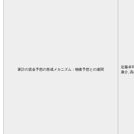
近藤卓司
家計の賃金予想の形成メカニズム：物価予想との連関
康介, 