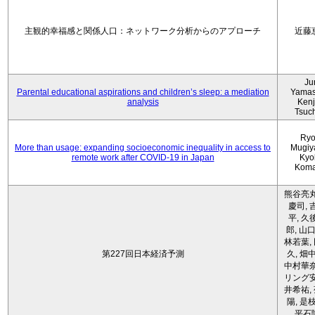
主観的幸福感と関係人口：ネットワーク分析からのアプローチ
近藤
Ju
Parental educational aspirations and children’s sleep: a mediation
Yamas
analysis
Kenji
Tsuc
Ryo
More than usage: expanding socioeconomic inequality in access to
Mugiy
remote work after COVID-19 in Japan
Kyo
Koma
熊谷亮丸
慶司, 
平, 久
郎, 山口
林若葉,
第227回日本経済予測
久, 畑
中村華奈
リング安
井希祐,
陽, 是
平石