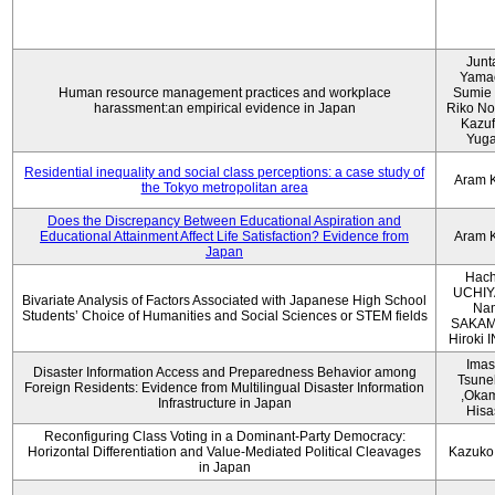
Junt
Yama
Human resource management practices and workplace
Sumie 
harassment:an empirical evidence in Japan
Riko No
Kazu
Yug
Residential inequality and social class perceptions: a case study of
Aram 
the Tokyo metropolitan area
Does the Discrepancy Between Educational Aspiration and
Educational Attainment Affect Life Satisfaction? Evidence from
Aram 
Japan
Hach
UCHIY
Bivariate Analysis of Factors Associated with Japanese High School
Na
Students’ Choice of Humanities and Social Sciences or STEM fields
SAKAM
Hiroki
Imas
Disaster Information Access and Preparedness Behavior among
Tsune
Foreign Residents: Evidence from Multilingual Disaster Information
,Oka
Infrastructure in Japan
Hisa
Reconfiguring Class Voting in a Dominant-Party Democracy:
Horizontal Differentiation and Value-Mediated Political Cleavages
Kazuko
in Japan