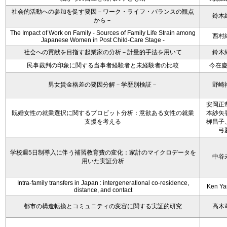
社会的活動への参加を促す要因－ワーク・ライフ・バランスの観点
鈴木
から－
The Impact of Work on Family - Sources of Family Life Strain among
西村
Japanese Women in Post Child-Care Stage -
社会への貢献を目指す起業家の分析－計量的手法を用いて
鈴木
民事裁判の印象に関する当事者経験者と未経験者の比較
今在
男女賃金格差の要因分解－学歴別検証－
野崎
安岡正
既婚女性の就業選択に関するプロビット分析：意欲ある女性の就業
本紗矢
支援を考える
栁昌子
弓
学校週5日制導入に伴う補習教育費の変化：家計のマイクロデータを
中谷
用いた実証分析
Intra-family transfers in Japan : intergenerational co-residence,
Ken Y
distance, and contact
都市の構造転換とコミュニティの変容に関する実証的研究
高木