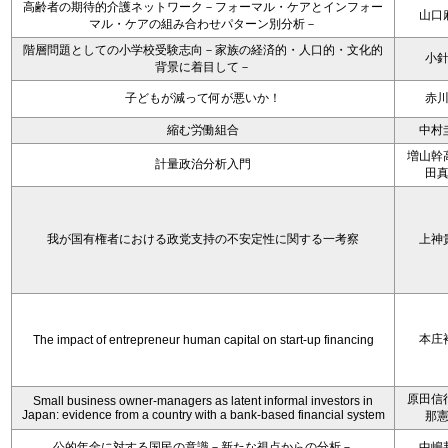
高齢者の期待的介護ネットワーク－フォーマル・ケアとインフォー
山口
マル・ケアの組み合わせパターン別分析－
階層問題としての小学校受験志向－家族の経済的・人口的・文化的
小
背景に着目して－
子どもが減って何が悪いか！
赤
縮む労働組合
中村
増山幹
計量政治分析入門
田
我が国有権者における政党支持の不安定性に関する一考察
上神
本庄
The impact of entrepreneur human capital on start-up financing
原田信
Small business owner-managers as latent informal investors in
Japan: evidence from a country with a bank-based financial system
那
公的年金に対する国民の意識－新たな視点からの分析－
中嶋