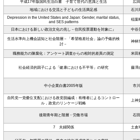
平成17年版国民生活白書 子育て世代の意識と生活
広
地域における交流と子どもの生活満足感
石川
Depression in the United States and Japan: Gender, marital status,
稲葉
and SES patterns
日本における新しい政治文化の兆し－住民投票運動を対象に』
中谷
生活水準向上機会認知と社会階層－「希望格差社会」論の予備的検
神林
討－
職務能力の陳腐化：アンケート調査からの相対的差異の測定
米田
社会経済的因子による「健康における不平等」の研究
藤澤
中小企業白書2005年版
市
自民党一党優位支配における政党脱編成：有権者によるコントロー
上神
ル，政党のリンケージ戦略
後期青年期と階層・労働市場
石
7 夫婦関係
土倉