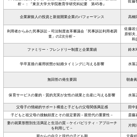
佐藤
析－：『東京大学大学院教育学研究科紀要 第45巻』
企業家個人の投資と新規開業企業のパフォーマンス
高橋
佐藤岩
利用者からみた民事訴訟－司法制度改革審議会「民事訴訟利用者調
原郁夫
査」の2次分析－
和
ファミリー・フレンドリー制度と企業業績
鈴木
学卒直後の雇用状態が結婚タイミングに与える影響
水落
無回答の発生要因
朝倉
保育サービスの量的・質的充実が女性の就業と出産に与える影響
水落
父母子の情緒的サポート構造と子どもの父母関係満足感
田中
子どもと祖父母の接触頻度とその規定要因－親世代の重要性－
斎藤
妻の就業形態別生活満足と生活の質－ケイパビリティ・アプローチ
片岡
を利用して－
親からの自立と現代の子ども期
元森