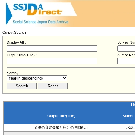
Output Search
Display All：
Survey N
Output Title(Title)：
Author N
Sort by:
− Lis
Output Title(Title)
Author
父親の育児参加と家計の時間配分
水落