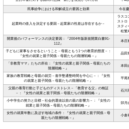
民事紛争における和解成立の要因と効果
今在
ラスコ
ストロ
起業時の借入を決定する要因－起業家の性差は存在するか－
スティ
松繁
開業後のパフォーマンスの決定要因：『2004年版新規開業白書91-
本庄
112』
子どもに家事をさせるということ－母親ともう1つの教育的態度－：
品田
『女性の就業と親子関係－母親たちの階層戦略－』
「非教育ママ」たちの所在：『女性の就業と親子関係－母親たちの
本田
階層戦略－』
家族の教育戦略と母親の就労－進学塾通塾時間を中心に－：『女性
平尾
の就業と親子関係－母親たちの階層戦略－』
父親の養育行動と子どものディストレス－「教育する父」の検証
石川
－：『女性の就業と親子関係－母親たちの階層戦略－』
小中学生の努力と目標－社会的選抜以前の親の影響力－：『女性の
卯月
就業と親子関係－母親たちの階層戦略－』
女性の就業年数に及ぼす地域の条件：『女性の就業と親子関係－母
小倉
親たちの階層戦略－』