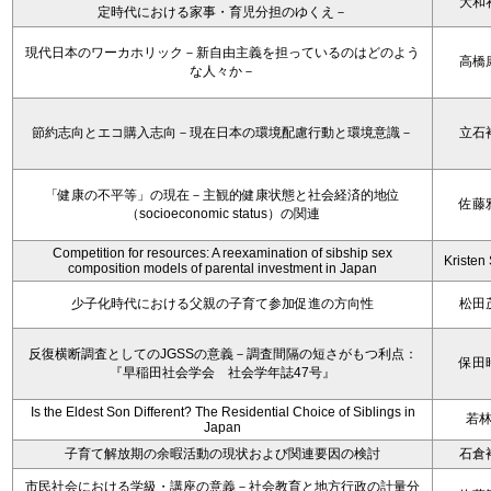
大和
定時代における家事・育児分担のゆくえ－
現代日本のワーカホリック－新自由主義を担っているのはどのよう
高橋
な人々か－
節約志向とエコ購入志向－現在日本の環境配慮行動と環境意識－
立石
「健康の不平等」の現在－主観的健康状態と社会経済的地位
佐藤
（socioeconomic status）の関連
Competition for resources: A reexamination of sibship sex
Kristen 
composition models of parental investment in Japan
少子化時代における父親の子育て参加促進の方向性
松田
反復横断調査としてのJGSSの意義－調査間隔の短さがもつ利点：
保田
『早稲田社会学会 社会学年誌47号』
Is the Eldest Son Different? The Residential Choice of Siblings in
若
Japan
子育て解放期の余暇活動の現状および関連要因の検討
石倉
市民社会における学級・講座の意義－社会教育と地方行政の計量分