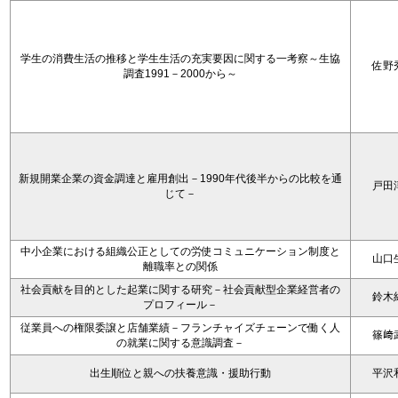
学生の消費生活の推移と学生生活の充実要因に関する一考察～生協
佐野
調査1991－2000から～
新規開業企業の資金調達と雇用創出－1990年代後半からの比較を通
戸田
じて－
中小企業における組織公正としての労使コミュニケーション制度と
山口
離職率との関係
社会貢献を目的とした起業に関する研究－社会貢献型企業経営者の
鈴木
プロフィール－
従業員への権限委譲と店舗業績－フランチャイズチェーンで働く人
篠﨑
の就業に関する意識調査－
出生順位と親への扶養意識・援助行動
平沢