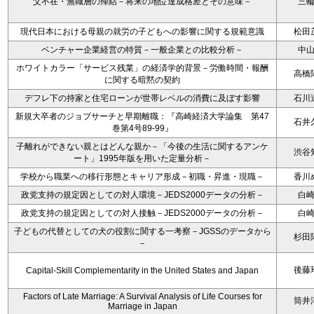
父不在・無職層の帰結－将来の地位達成格差とその意味－
三
現代日本における母親の就労の子どもへの影響に関する規範意識
松田
ベンチャー企業経営の特質－一般企業との比較分析－
中
ホワイトカラー「サービス残業」の経済学的背景－労働時間・報酬
高橋
に関する暗黙の契約
デフレ下の持家と住宅ローンが世帯レベルの消費に及ぼす影響
石川
新規大卒者のジョブサーチと早期離職：『高崎経済大学論集 第47
石井
巻第4号89-99』
子離れができない親とはどんな親か－「今後の生活に関するアンケ
渋谷
ート」1995年版を用いた定量分析－
学校から職業への移行形態とキャリア形成－初職・昇進・現職－
香川
政党支持の規定因としての対人環境－JEDS2000データの分析－
白
政党支持の規定因としての対人接触－JEDS2000データの分析－
白
子どもの代替としての犬の役割に関する一考察－JGSSのデータから
杉田
－
後藤
Capital-Skill Complementarity in the United States and Japan
Factors of Late Marriage: A Survival Analysis of Life Courses for
筒井
Marriage in Japan