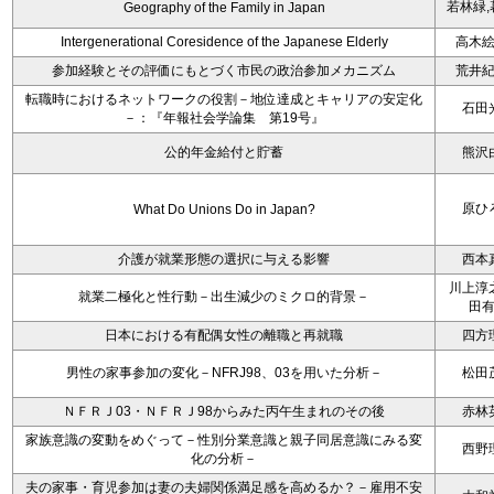
若林緑,
Geography of the Family in Japan
Intergenerational Coresidence of the Japanese Elderly
高木
参加経験とその評価にもとづく市民の政治参加メカニズム
荒井
転職時におけるネットワークの役割－地位達成とキャリアの安定化
石田
－：『年報社会学論集 第19号』
公的年金給付と貯蓄
熊沢
原ひ
What Do Unions Do in Japan?
介護が就業形態の選択に与える影響
西本
川上淳
就業二極化と性行動－出生減少のミクロ的背景－
田
日本における有配偶女性の離職と再就職
四方
男性の家事参加の変化－NFRJ98、03を用いた分析－
松田
ＮＦＲＪ03・ＮＦＲＪ98からみた丙午生まれのその後
赤林
家族意識の変動をめぐって－性別分業意識と親子同居意識にみる変
西野
化の分析－
夫の家事・育児参加は妻の夫婦関係満足感を高めるか？－雇用不安