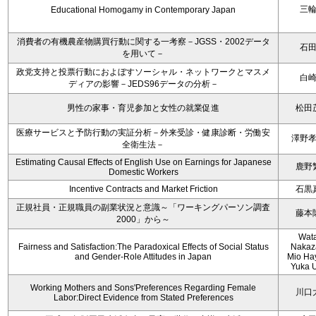
三
Educational Homogamy in Contemporary Japan
消費者の有機農産物購買行動に関する一考察－JGSS・2002データ
石
を用いて－
政党支持と投票行動におよぼすソーシャル・ネットワークとマスメ
白
ディアの影響－JEDS96データの分析－
男性の家事・育児参加と女性の就業促進
松田
医療サービスと予防行動の実証分析－外来受診・健康診断・労働安
澤野
全衛生法－
Estimating Causal Effects of English Use on Earnings for Japanese
鹿野
Domestic Workers
Incentive Contracts and Market Friction
石黒
正規社員・正規職員の副業状況と意識～「ワーキングパーソン調査
藤本
2000」から～
Wat
Fairness and Satisfaction:The Paradoxical Effects of Social Status
Nakaz
and Gender-Role Attitudes in Japan
Mio Ha
Yuka 
Working Mothers and Sons'Preferences Regarding Female
川口
Labor:Direct Evidence from Stated Preferences