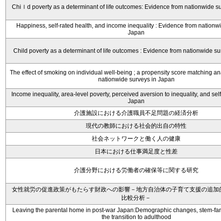
Chiｌd poverty as a determinant of life outcomes: Evidence from nationwide s
Happiness, self-rated health, and income inequality : Evidence from nationw
Japan
Child poverty as a determinant of life outcomes : Evidence from nationwide s
The effect of smoking on individual well-being ; a propensity score matching a
nationwide surveys in Japan
Income inequality, area-level poverty, perceived aversion to inequality, and self
Japan
介護施設における介護職員不足問題の経済分析
現代の教師における社会的出自の特性
社会ネットワークと働く人の健康
日本における仕事満足度と性差
介護分野における労働者の確保等に関する研究
女性就労の促進政策がもたらす財政への影響－地方自治体の子育て支援の追加
比較分析－
Leaving the parental home in post-war Japan:Demographic changes, stem-fa
the transition to adulthood