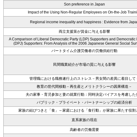
Son preference in Japan
Impact of the Using Non-Regular Employees on On-the-Job Train
Regional income inequality and happiness : Evidence from Jap
両立支援策が賃金に与える影響
A Comparison of Liberal Democratic Party (LDP) Supporters and Democratic 
(DPJ) Supporters: From Analysis of the 2006 Japanese General Social Su
パートタイム介護労働者の労働供給行動
民間職業紹介が市場の質に与える影響
管理職における職務遂行上のストレス－男女間の差異に着目して
教育の世代間移動－再生産とメリトクラシーの因果構造－
夫の家事・育児参加と妻の就業行動：同時決定バイアスを考慮した
パブリック・プライベート・パートナーシップの経済分析
家族の結びつきと「食」～家庭における「食行動」が家族に果たす役割
直系家族の現在
高齢者の労働需要