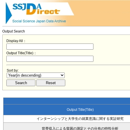
Output Search
Display All：
Output Title(Title)：
Sort by:
Output Title(Title)
インターンシップと大学生の就業意識に関する実証研究
世帯収入による貧困の測定とその分布の特性分析