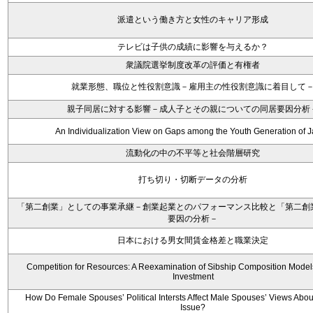
派遣という働き方と女性のキャリア形成
テレビは子供の成績に影響を与えるか？
衆議院選挙制度改革の評価と有権者
就業形態、職位と性役割意識－雇用主の性役割意識に着目して
親子同居に対する影響－成人子とその親についての同居要因分析
An Individualization View on Gaps among the Youth Generation of 
流動化の中の不平等と社会階層研究
打ち切り・切断データの分析
「第二創業」としての事業承継－創業起業とのパフォーマンス比較と「第二創
要因の分析－
日本における男女間賃金格差と職業決定
Competition for Resources: A Reexamination of Sibship Composition Models
Investment
How Do Female Spouses’ Political Intersts Affect Male Spouses’ Views Abo
Issue?