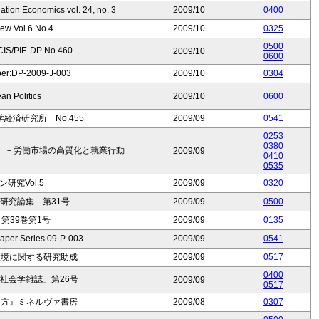
tion Economics vol. 24, no. 3
2009/10
0400
ew Vol.6 No.4
2009/10
0325
0500
PIE-DP No.460
2009/10
0600
per:DP-2009-J-003
2009/10
0304
an Politics
2009/10
0600
一橋大学経済研究所 No.455
2009/09
0541
0253
0380
）－労働市場の高質化と就業行動
2009/09
0410
0535
研究Vol.5
2009/09
0320
研究論集 第31号
2009/09
0500
第39巻第1号
2009/09
0135
Paper Series 09-P-003
2009/09
0541
環境に関する研究助成
2009/09
0517
0400
社会学雑誌」第26号
2009/09
0517
き方』ミネルヴァ書房
2009/08
0307