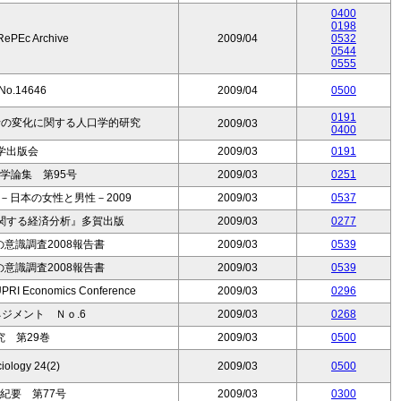
0400
0198
RePEc Archive
2009/04
0532
0544
0555
No.14646
2009/04
0500
0191
行の変化に関する人口学的研究
2009/03
0400
学出版会
2009/03
0191
学論集 第95号
2009/03
0251
日本の女性と男性－2009
2009/03
0537
関する経済分析』多賀出版
2009/03
0277
意識調査2008報告書
2009/03
0539
意識調査2008報告書
2009/03
0539
conomics Conference
2009/03
0296
ジメント Ｎｏ.6
2009/03
0268
 第29巻
2009/03
0500
ciology 24(2)
2009/03
0500
紀要 第77号
2009/03
0300