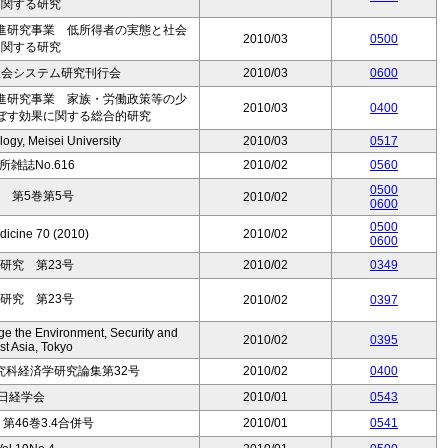
に関する研究
進研究事業 低所得者の実態と社会
2010/03
0500
に関する研究
社会システム研究刊行会
2010/03
0600
進研究事業 家族・労働政策等の少
2010/03
0400
ぼす効果に関する総合的研究
logy, Meisei University
2010/03
0517
雑誌No.616
2010/02
0560
0500
 第5巻第5号
2010/02
0600
0500
dicine 70 (2010)
2010/02
0600
研究 第23号
2010/02
0349
研究 第23号
2010/02
0397
 the Environment, Security and
2010/02
0395
st Asia, Tokyo
究科経済学研究論集第32号
2010/02
0400
季日経学会
2010/01
0543
46巻3.4合併号
2010/01
0541