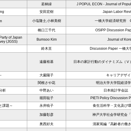
若林緑
J POPUL ECON - Journal of Popula
ing
安田宏樹
Japan Labor Revi
小塩隆士,小林美樹
一橋大学経済研究所 CIS/
an
橋口三千代
OSIPP Discussion Pa
Party of Japan
Bumsoo Kim
Journal of Kore
rvey (JGSS)
鈴木亘
Discussion Paper 
遠藤裕基
日本の家計行動のダイナミズム（Ⅴ
－
大薗陽子
キャリアデザイン
関根さや花
明治大学大学院経済学
分析
中野あい
日本統計学会誌 
堀田聡子
PIETI Policy Discussion 
と課題～
永井暁子
食生活科学・文化及び
加藤彰彦
神戸大学社会学研究会「
奥西好夫
清家篤編『高齢者の働