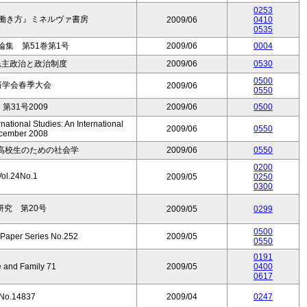
0253
性の働き方』ミネルヴァ書房
2009/06
0410
0535
集 第51巻第1号
2009/06
0004
 民主政治と政治制度
2009/06
0530
0500
済学会春季大会
2009/06
0550
31号2009
2009/06
0500
national Studies: An International
2009/06
0550
ecember 2008
高校生のための社会学
2009/06
0550
0200
.24No.1
2009/05
0250
0300
究 第20号
2009/05
0299
0500
 Paper Series No.252
2009/05
0550
0191
e and Family 71
2009/05
0400
0617
No.14837
2009/04
0247