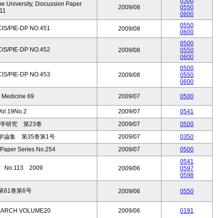
0500
e University, Discussion Paper
2009/08
0550
11
0600
0550
PIE-DP NO.451
2009/08
0600
0500
PIE-DP NO.452
2009/08
0550
0600
0500
PIE-DP NO.453
2009/08
0550
0600
& Medicine 69
2009/07
0500
.19No.2
2009/07
0541
学研究 第23巻
2009/07
0500
論集 第35巻第1号
2009/07
0350
 Paper Series No.254
2009/07
0500
0541
o.113 2009
2009/06
0597
0598
61巻第6号
2009/06
0550
EARCH VOLUME20
2009/06
0191