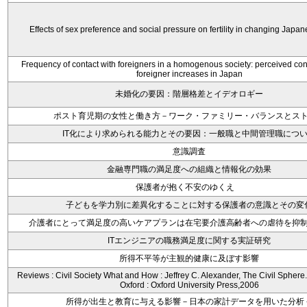
Effects of sex preference and social pressure on fertility in changing Japan
Frequency of contact with foreigners in a homogenous society: perceived c
foreigner increases in Japan
未婚化の要因：階層格差とイデオロギー
ポスト育児期の女性と働き方－ワーク・ファミリー・バランスとス
IT化により求められる能力とその要因：一般職と中間管理職につ
意識調査
金融専門職の満足度への組織と情報化の効果
保護者が抱く不安のゆくえ
子どもを学力別に差異化することに対する保護者の意識とその変
介護者にとって満足度の高いケアプランは在宅要介護高齢者への虐待を抑
ITエンジニアの職務満足度に関する実証研究
所得不平等が主観的健康に及ぼす影響
Reviews : Civil Society What and How : Jeffrey C. Alexander, The Civil Spher
Oxford : Oxford University Press,2006
所得が出生と教育に与える影響－日本の家計データを用いた分析