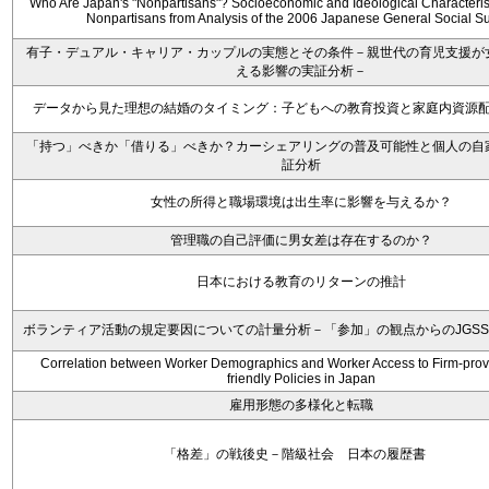
Who Are Japan's "Nonpartisans"? Socioeconomic and Ideological Characterist
Nonpartisans from Analysis of the 2006 Japanese General Social S
有子・デュアル・キャリア・カップルの実態とその条件－親世代の育児支援が
える影響の実証分析－
データから見た理想の結婚のタイミング：子どもへの教育投資と家庭内資源
「持つ」べきか「借りる」べきか？カーシェアリングの普及可能性と個人の自
証分析
女性の所得と職場環境は出生率に影響を与えるか？
管理職の自己評価に男女差は存在するのか？
日本における教育のリターンの推計
ボランティア活動の規定要因についての計量分析－「参加」の観点からのJGS
Correlation between Worker Demographics and Worker Access to Firm-prov
friendly Policies in Japan
雇用形態の多様化と転職
「格差」の戦後史－階級社会 日本の履歴書