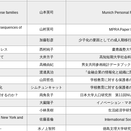
山本英司
ese families
Munich Personal 
onsequences of
山村英司
MPRA Paper 
加藤彰彦
少子化の要因としての成人期移
トレス
西村純子
慶應義塾大
いて
大井方子
高知短期大学社会科
高橋由紀
男女共同参画統計データブック－
渡邊真治
『金融企業の情報化と組織に
山田哲也
学校教育に対する保護者の
化
シムチュンキャット
学校教育に対する保護者の
制するのか？
両角良子
日本大学人口研究所 第11回NUPRI E
大薗陽子
イノベーション・マネ
小林美樹
生活経済学研究
e. New York and
佐藤嘉倫
International So
－
水ノ上智邦
徳島文理大学研究