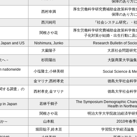
保障のあり方
厚生労働科学研究費補助金政策科学推
西村幸満
保障のあり方
西川純司
『社会システム研究』・
厚生労働科学研究費補助金政策科学推
関根さや花
子化対策が結婚・出生行動に及
n Japan and US
Nishimura, Junko
Research Bulletin of Socio
大薗陽子
大原社会問題研究所
犬へ－
杉田陽出
大阪商業大学論集
om nationwide
小塩隆士,小林美樹
Social Science & Me
金マリナ,西村孝史
徳島大学社会科学
関する調査」の
西村孝史,金マリナ
徳島大学社会科学
The Symposium Demographic Change
若林千鶴子
ly in Japan
Health in Northea
関根さや花
明治大学大学院政治経済学研
機か～
山本航
2010年春
堀田聡子,鈴木亘
学習院大学経済論集 第