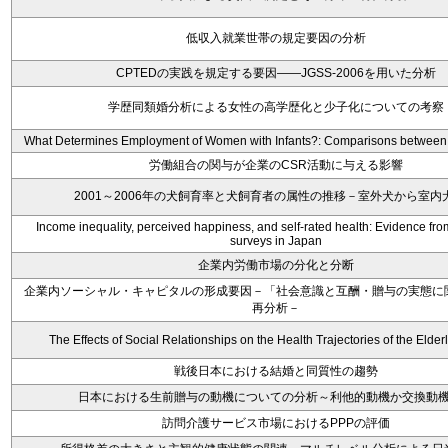
低収入就業世帯の規定要因の分析
CPTEDの実践を規定する要因――JGSS-2006を用いた分析
学歴同類婚分析による女性の高学歴化と少子化についての考察
What Determines Employment of Women with Infants?: Comparisons betwee
労働組合の関与が企業のCSR活動に与える影響
2001～2006年の犬飼育率と犬飼育者の属性の推移－室外犬から室内
Income inequality, perceived happiness, and self-rated health: Evidence fr
surveys in Japan
企業内労働市場の分化と分断
企業内ソーシャル・キャピタルの形成要因－「社会意識と互酬・贈与の実態に
再分析－
The Effects of Social Relationships on the Health Trajectories of the Elder
戦後日本における結婚と同質性の趨勢
日本における生前贈与の動機についての分析～利他的動機か交換動
訪問介護サービス市場におけるPPPの評価