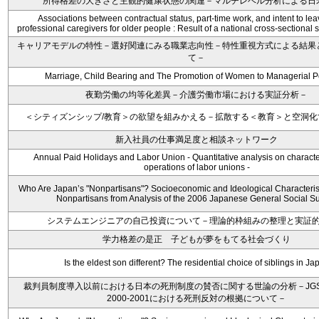
所得格差の大きさと主観的健康状態の関連－マルチレベル分析による日
Associations between contractual status, part-time work, and intent to l
professional caregivers for older people : Result of a national cross-sectional
キャリアモデルの特性－選好関連にみる職業志向性－特性重視方式による結果
て－
Marriage, Child Bearing and The Promotion of Women to Managerial P
夜勤労働の均等化差異－介護労働市場における実証分析－
＜シティズンシップ/教育＞の欲望を組みかえる－拡散する＜教育＞と空洞化
新入社員の仕事満足度と相談ネットワーク
Annual Paid Holidays and Labor Union - Quantitative analysis on characte
operations of labor unions -
Who Are Japan’s "Nonpartisans"? Socioeconomic and Ideological Characterist
Nonpartisans from Analysis of the 2006 Japanese General Social S
システムエンジニアの自己投資について－理論的枠組みの整理と実証
学力格差の是正 子どもが夢をもてる社会づくり
Is the eldest son different? The residential choice of siblings in Ja
裁判員制度導入以前における日本の死刑制度の賛否に関する世論の分析－JG
2000-2001における死刑反対の根拠について－