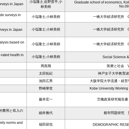
小塩隆士,佐野晋平,小
Graduate school of economics, Kob
urveys in Japan
No.09
林美樹
ide surveys in
小塩隆士,小林美樹
一橋大学経済研究所 CIS/
小塩隆士,小林美樹
一橋大学経済研究所 CIS/
urveys in Japan
nalysis based on
小塩隆士,小林美樹
一橋大学経済研究所 CIS/
-rated health in
小塩隆士,小林美樹
Social Science 
周燕飛
医療と社会 Vol
太田拓紀
神戸女子大学教育諸
池田広男
大阪学院大学流通・経営学
野崎華世
Kobe University Working
藤井宏一
労働政策研究報告書 N
的費用と収入の
細井雅代
都市問題研究 第
mily norms and
福田節也
DEMOGRAPHIC RES