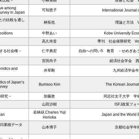
米比較－
小林美樹
医療と社会 Vol
eave among
可知悠子
International Journal 
 survey in Japan
との比較を通し
林拓也
理論と方法 Vol
ositions
中野あい
Kobe University Ec
高久玲音
季刊 社会保障研究 Vol45.
する社会権－
仁平典宏
自由への問い5 教育 －せめぎあ
宮田尚子
経済社会学会 
ristics and
井草剛
九州経済学会年
ics of Japan’s
Bumsoo Kim
The Korean Journal 
urvey
的研究－
加藤敦
同志社女子大学 学術
山田沙樹
ISFJ政策フォ
若林緑,Charles Yuji
pan
Japan and the World
Horioka
SS累積データ
山本博子
京都社会学年報