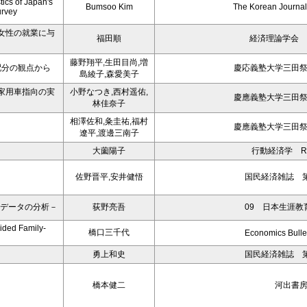
ics of Japan's
Bumsoo Kim
The Korean Journal 
urvey
女性の就業に与
福田順
経済理論学会 
藤野翔平,生田目尚,増
配分の観点から
慶応義塾大学三田
島綾子,森愛美子
家用車指向の実
小野なつき,西村遥佑,
慶應義塾大学三田
林佳奈子
相澤佐和,粂圭祐,福村
慶應義塾大学三田
遼平,渡邊三南子
大薗陽子
行動経済学 R V
佐野晋平,安井健悟
国民経済雑誌 第
Sデータの分析－
荻野亮吾
09 日本生涯教
ided Family-
橋口三千代
Economics Bullet
勇上和史
国民経済雑誌 第
橋本健二
河出書