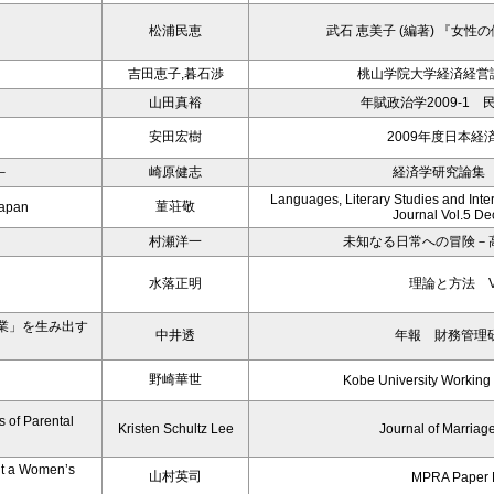
松浦民恵
武石 恵美子 (編著) 『女
吉田恵子,暮石渉
桃山学院大学経済経営論
山田真裕
年賦政治学2009-1
－
安田宏樹
2009年度日本経
－
崎原健志
経済学研究論集 第
Languages, Literary Studies and Inter
菫荘敬
Japan
Journal Vol.5 D
村瀬洋一
未知なる日常への冒険－
水落正明
理論と方法 Vol
業」を生み出す
中井透
年報 財務管理研
野崎華世
Kobe University Working
 of Parental
Kristen Schultz Lee
Journal of Marriag
ut a Women’s
山村英司
MPRA Paper 