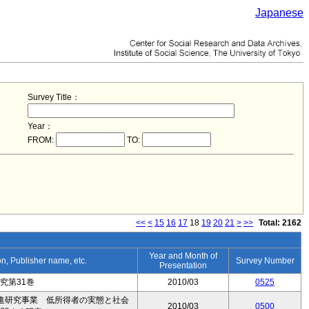
Japanese
Survey Title：
Year：
FROM:
TO:
<<
<
15
16
17
18
19
20
21
>
>>
Total: 2162
Year and Month of
ion, Publisher name, etc.
Survey Number
Presentation
究第31巻
2010/03
0525
進研究事業 低所得者の実態と社会
2010/03
0500