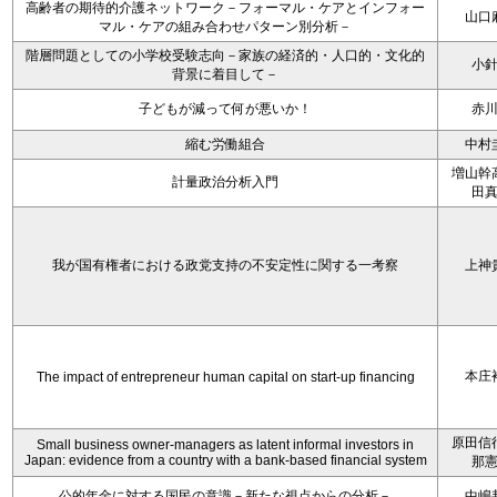
高齢者の期待的介護ネットワーク－フォーマル・ケアとインフォー
山口
マル・ケアの組み合わせパターン別分析－
階層問題としての小学校受験志向－家族の経済的・人口的・文化的
小
背景に着目して－
子どもが減って何が悪いか！
赤
縮む労働組合
中村
増山幹
計量政治分析入門
田
我が国有権者における政党支持の不安定性に関する一考察
上神
本庄
The impact of entrepreneur human capital on start-up financing
原田信
Small business owner-managers as latent informal investors in
Japan: evidence from a country with a bank-based financial system
那
公的年金に対する国民の意識－新たな視点からの分析－
中嶋