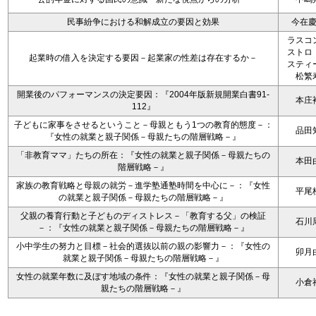
民事紛争における和解成立の要因と効果
今在
ラスコ
ストロ
起業時の借入を決定する要因－起業家の性差は存在するか－
スティ
松繁
開業後のパフォーマンスの決定要因：『2004年版新規開業白書91-
本庄
112』
子どもに家事をさせるということ－母親ともう1つの教育的態度－：
品田
『女性の就業と親子関係－母親たちの階層戦略－』
「非教育ママ」たちの所在：『女性の就業と親子関係－母親たちの
本田
階層戦略－』
家族の教育戦略と母親の就労－進学塾通塾時間を中心に－：『女性
平尾
の就業と親子関係－母親たちの階層戦略－』
父親の養育行動と子どものディストレス－「教育する父」の検証
石川
－：『女性の就業と親子関係－母親たちの階層戦略－』
小中学生の努力と目標－社会的選抜以前の親の影響力－：『女性の
卯月
就業と親子関係－母親たちの階層戦略－』
女性の就業年数に及ぼす地域の条件：『女性の就業と親子関係－母
小倉
親たちの階層戦略－』