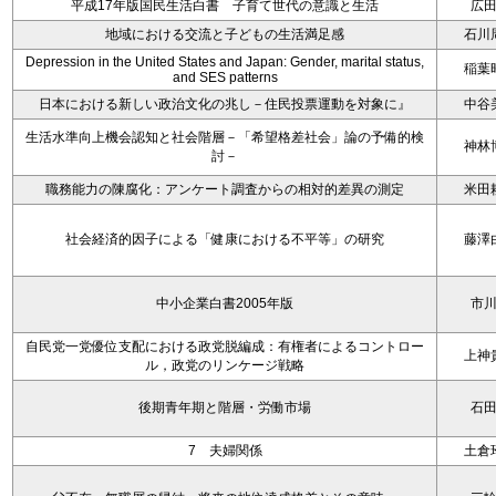
平成17年版国民生活白書 子育て世代の意識と生活
広
地域における交流と子どもの生活満足感
石川
Depression in the United States and Japan: Gender, marital status,
稲葉
and SES patterns
日本における新しい政治文化の兆し－住民投票運動を対象に』
中谷
生活水準向上機会認知と社会階層－「希望格差社会」論の予備的検
神林
討－
職務能力の陳腐化：アンケート調査からの相対的差異の測定
米田
社会経済的因子による「健康における不平等」の研究
藤澤
中小企業白書2005年版
市
自民党一党優位支配における政党脱編成：有権者によるコントロー
上神
ル，政党のリンケージ戦略
後期青年期と階層・労働市場
石
7 夫婦関係
土倉