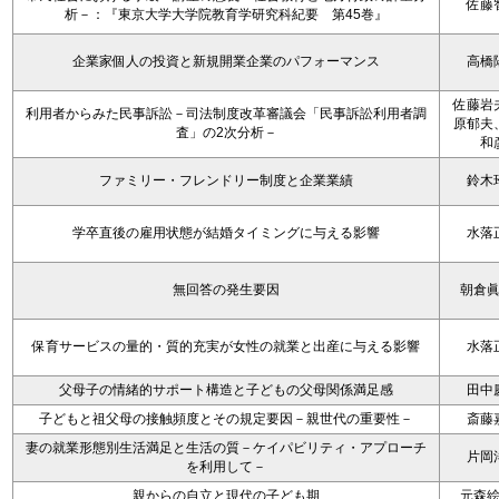
佐藤
析－：『東京大学大学院教育学研究科紀要 第45巻』
企業家個人の投資と新規開業企業のパフォーマンス
高橋
佐藤岩
利用者からみた民事訴訟－司法制度改革審議会「民事訴訟利用者調
原郁夫
査」の2次分析－
和
ファミリー・フレンドリー制度と企業業績
鈴木
学卒直後の雇用状態が結婚タイミングに与える影響
水落
無回答の発生要因
朝倉
保育サービスの量的・質的充実が女性の就業と出産に与える影響
水落
父母子の情緒的サポート構造と子どもの父母関係満足感
田中
子どもと祖父母の接触頻度とその規定要因－親世代の重要性－
斎藤
妻の就業形態別生活満足と生活の質－ケイパビリティ・アプローチ
片岡
を利用して－
親からの自立と現代の子ども期
元森