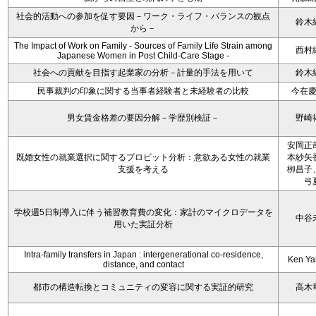
社会的活動への参加を促す要因－ワーク・ライフ・バランスの観点
鈴木
から－
The Impact of Work on Family - Sources of Family Life Strain among
西村
Japanese Women in Post Child-Care Stage -
社会への貢献を目指す起業家の分析－計量的手法を用いて
鈴木
民事裁判の印象に関する当事者経験者と未経験者の比較
今在
男女賃金格差の要因分解－学歴別検証－
野崎
安岡正
既婚女性の就業選択に関するプロビット分析：意欲ある女性の就業
本紗矢
支援を考える
栁昌子
弓
学校週5日制導入に伴う補習教育費の変化：家計のマイクロデータを
中谷
用いた実証分析
Intra-family transfers in Japan : intergenerational co-residence,
Ken Y
distance, and contact
都市の構造転換とコミュニティの変容に関する実証的研究
高木