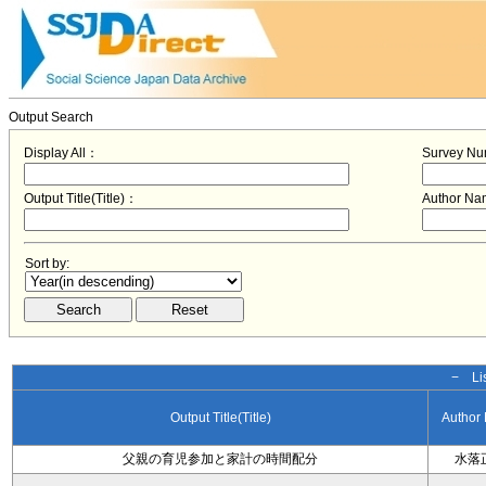
Output Search
Display All：
Survey N
Output Title(Title)：
Author N
Sort by:
− Lis
Output Title(Title)
Author
父親の育児参加と家計の時間配分
水落