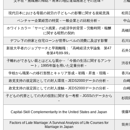
父不在・無職層の帰結－将来の地位達成格差とその意味－
三
現代日本における母親の就労の子どもへの影響に関する規範意識
松田
ベンチャー企業経営の特質－一般企業との比較分析－
中
ホワイトカラー「サービス残業」の経済学的背景－労働時間・報酬
高橋
に関する暗黙の契約
デフレ下の持家と住宅ローンが世帯レベルの消費に及ぼす影響
石川
新規大卒者のジョブサーチと早期離職：『高崎経済大学論集 第47
石井
巻第4号89-99』
子離れができない親とはどんな親か－「今後の生活に関するアンケ
渋谷
ート」1995年版を用いた定量分析－
学校から職業への移行形態とキャリア形成－初職・昇進・現職－
香川
政党支持の規定因としての対人環境－JEDS2000データの分析－
白
政党支持の規定因としての対人接触－JEDS2000データの分析－
白
子どもの代替としての犬の役割に関する一考察－JGSSのデータから
杉田
－
後藤
Capital-Skill Complementarity in the United States and Japan
Factors of Late Marriage: A Survival Analysis of Life Courses for
筒井
Marriage in Japan