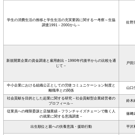
学生の消費生活の推移と学生生活の充実要因に関する一考察～生協
佐野
調査1991－2000から～
新規開業企業の資金調達と雇用創出－1990年代後半からの比較を通
戸田
じて－
中小企業における組織公正としての労使コミュニケーション制度と
山口
離職率との関係
社会貢献を目的とした起業に関する研究－社会貢献型企業経営者の
鈴木
プロフィール－
従業員への権限委譲と店舗業績－フランチャイズチェーンで働く人
篠﨑
の就業に関する意識調査－
出生順位と親への扶養意識・援助行動
平沢