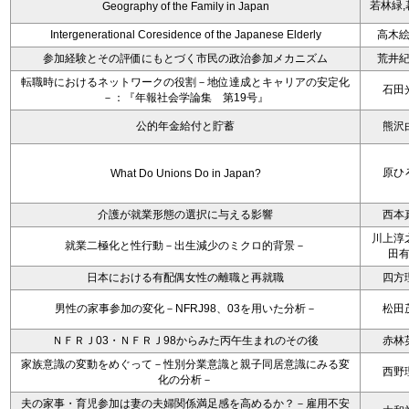
若林緑,
Geography of the Family in Japan
Intergenerational Coresidence of the Japanese Elderly
高木
参加経験とその評価にもとづく市民の政治参加メカニズム
荒井
転職時におけるネットワークの役割－地位達成とキャリアの安定化
石田
－：『年報社会学論集 第19号』
公的年金給付と貯蓄
熊沢
原ひ
What Do Unions Do in Japan?
介護が就業形態の選択に与える影響
西本
川上淳
就業二極化と性行動－出生減少のミクロ的背景－
田
日本における有配偶女性の離職と再就職
四方
男性の家事参加の変化－NFRJ98、03を用いた分析－
松田
ＮＦＲＪ03・ＮＦＲＪ98からみた丙午生まれのその後
赤林
家族意識の変動をめぐって－性別分業意識と親子同居意識にみる変
西野
化の分析－
夫の家事・育児参加は妻の夫婦関係満足感を高めるか？－雇用不安