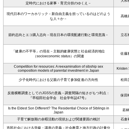
大和
定時代における家事・育児分担のゆくえ－
現代日本のワーカホリック－新自由主義を担っているのはどのよう
高橋
な人々か－
節約志向とエコ購入志向－現在日本の環境配慮行動と環境意識－
立石
「健康の不平等」の現在－主観的健康状態と社会経済的地位
佐藤
（socioeconomic status）の関連
Competition for resources: A reexamination of sibship sex
Kristen 
composition models of parental investment in Japan
少子化時代における父親の子育て参加促進の方向性
松田
反復横断調査としてのJGSSの意義－調査間隔の短さがもつ利点：
保田
『早稲田社会学会 社会学年誌47号』
Is the Eldest Son Different? The Residential Choice of Siblings in
若
Japan
子育て解放期の余暇活動の現状および関連要因の検討
石倉
市民社会における学級・講座の意義－社会教育と地方行政の計量分