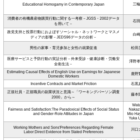
三
Educational Homogamy in Contemporary Japan
消費者の有機農産物購買行動に関する一考察－JGSS・2002データ
石
を用いて－
政党支持と投票行動におよぼすソーシャル・ネットワークとマスメ
白
ディアの影響－JEDS96データの分析－
男性の家事・育児参加と女性の就業促進
松田
医療サービスと予防行動の実証分析－外来受診・健康診断・労働安
澤野
全衛生法－
Estimating Causal Effects of English Use on Earnings for Japanese
鹿野
Domestic Workers
Incentive Contracts and Market Friction
石黒
正規社員・正規職員の副業状況と意識～「ワーキングパーソン調査
藤本
2000」から～
Wat
Fairness and Satisfaction:The Paradoxical Effects of Social Status
Nakaz
and Gender-Role Attitudes in Japan
Mio Ha
Yuka 
Working Mothers and Sons'Preferences Regarding Female
川口
Labor:Direct Evidence from Stated Preferences