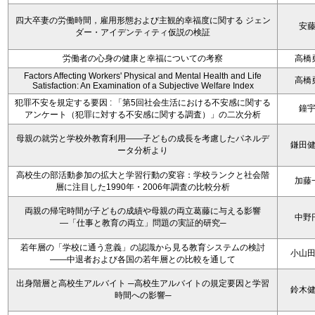
四大卒妻の労働時間，雇用形態および主観的幸福度に関する ジェン
安
ダー・アイデンティティ仮説の検証
労働者の心身の健康と幸福についての考察
高橋
Factors Affecting Workers' Physical and Mental Health and Life
高橋
Satisfaction: An Examination of a Subjective Welfare Index
犯罪不安を規定する要因 : 「第5回社会生活における不安感に関する
鐘
アンケート（犯罪に対する不安感に関する調査）」の二次分析
母親の就労と学校外教育利用――子どもの成長を考慮したパネルデ
鎌田
ータ分析より
高校生の部活動参加の拡大と学習行動の変容：学校ランクと社会階
加藤
層に注目した1990年・2006年調査の比較分析
両親の帰宅時間が子どもの成績や母親の両立葛藤に与える影響
中野
―「仕事と教育の両立」問題の実証的研究─
若年層の「学校に通う意義」の認識から見る教育システムの検討
小山
――中退者および各国の若年層との比較を通して
出身階層と高校生アルバイト ─高校生アルバイトの規定要因と学習
鈴木
時間への影響─