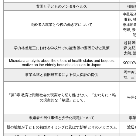
貧困と子どものメンタルヘルス
稲葉
中邑颯汰
唯花, 
高齢者の就業と今後の働き方について
惠津彩奈
充輝, 
越智 雅
学力格差是正における学校外での諸活 動の要因分析と政策
森 光紀,
太朗, 
Microdata analysis about the efects of health status and bequest
KOJI Y
motive on the elderly household assets in Japan
岡本弥
事業承継と新旧経営者による個人保証の提供
功、三
「第3章 教育は階層社会の現実から切り離せない」「おわりに：唯
松岡
一の現実的な「希望」として」
未婚者の居住事情と少子化問題について
李
親の離婚が子どもの初婚タイミングに及ぼす影響 とそのメカニズム
渡辺