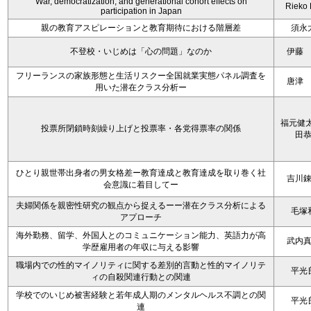
War, democratization, and generational cohort effects on
Rieko
participation in Japan
親の教育アスピレーションと教育期待における階層差
須永
不登校・いじめは「心の問題」なのか
伊藤
フリーランスの家族形態と生活リスクー全国就業実態パネル調査を
唐津
用いた潜在クラス分析ー
福元健太
投票所閉鎖時刻繰り上げと投票率・各党得票率の関係
田
ひとり親世帯出身者の男女格差ー教育達成と教育達成を取り巻く社
吉川
会意識に着目してー
夫婦関係を親密性研究の観点から捉えるーー潜在クラス分析による
毛塚
アプローチ
海外勤務、留学、外国人とのコミュニケーション能力、英語力が高
武内
学歴雇用者の年収に与える影響
職場内での性的マイノリティに関する差別的言動と性的マイノリテ
平光
ィの自殺関連行動との関連
学校でのいじめ被害経験と若年成人期のメンタルヘルス不調との関
平光
連