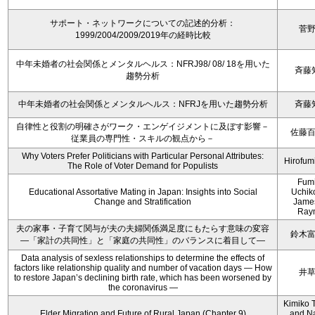
サポート・ネットワークについての記述的分析：
菅
1999/2004/2009/2019年の経時比較
中年未婚者の社会関係とメンタルヘルス：NFRJ98/ 08/ 18を用いた
斉藤
趨勢分析
中年未婚者の社会関係とメンタルヘルス：NFRJを用いた趨勢分析
斉藤
自律性と役割の明確さがワーク・エンゲイジメントに及ぼす影響－
佐藤
従業員の専門性・スキルの観点から－
Why Voters Prefer Politicians with Particular Personal Attributes:
Hirofum
The Role of Voter Demand for Populists
Fum
Educational Assortative Mating in Japan: Insights into Social
Uchik
Change and Stratification
Jame
Ray
夫の家事・子育て関与が夫の夫婦関係満足度にもたらす意味の変容
鈴木
―「家計の共同性」と「家庭の共同性」のバランスに着目して―
Data analysis of sexless relationships to determine the effects of
factors like relationship quality and number of vacation days ― How
井
to restore Japan’s declining birth rate, which has been worsened by
the coronavirus ―
Kimiko 
Elder Migration and Future of Rural Japan (Chapter 9)
and N