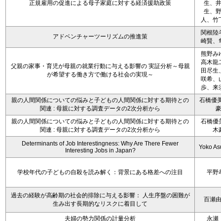
正規雇用の促進による母子家庭に対する経済援助政策
生、
生、
人、竹
関根陸
アドベンチャーツーリズムの推進策
崎賢、
熊野み
高木龍
父親の家事・育児が母親の就業行動に与える影響の 実証分析～母親
田尽生
が希望する働き方で働ける社会の実現～
咲希、
歩、来
親の人間関係についての悩みと子どもの人間関係に対する期待との
石橋優美
関連 : 母親に対する調査データの2次分析から
親の人間関係についての悩みと子どもの人間関係に対する期待との
石橋優
関連 : 母親に対する調査データの2次分析から
木
Determinants of Job Interestingness: Why Are There Fewer
Yoko A
Interesting Jobs in Japan?
学校年代の子どもの自殺を読み解く：背景にある格差への注目
平野
過去の経験が高齢期の社会的排除に与える影響： 人生序盤の困難が
百瀬
生み出す長期的なリスクに着目して
夫婦の勢力関係の計量分析
永瀬