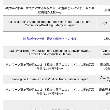
結婚後の家事・育児に対する高校生男子の意識とその背景 ―親の学
黒
歴層別の比較から
Effect of Eating Alone or Together on Self-Rated Health among
大澤
Community-Dwelling Elderly in Japan
障害統計の分析－複数の指標とその推移
林
A Study of Trend, Production and Consumer Behavior towards
Viph
Frozen Food Products in Japan
Silik
テレワーク実施可能性における格差：新型コロナウイルス感染症流
麦山亮
行前後の時系列比較
松
Asano 
Ideological Extremism and Political Participation in Japan
ak
テレワーク実施可能性における格差：新型コロナウイルス感染症流
麦山亮太
行前後の時系列比較
恭