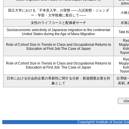
John
国立大学における「不本意入学」の実態 ――入試形態・ジェンダ
小林
ー・学部・大学階層に着目して――
女性のライフコースと配偶者サーチ
水落
Socioeconomic selectivity of Japanese migration to the continental
Tate K
United States during the Age of Mass Migration
Ryo
Role of Cohort Size in Trends in Class and Occupational Returns to
Mugiy
Education at First Job:The Case of Japan
Koh
Toyo
Ryo
Role of Cohort Size in Trends in Class and Occupational Returns to
Mugiy
Education at First Job: The Case of Japan
Koh
Toyo
日本における社会的企業の革新性に関する分析：新規開業企業を対
古澤慎一
象として
莉莉, 
Copyright© Institute of Social Sci