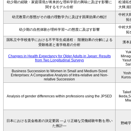
幼少期の経験・家庭環境が将来的な理科学習の興味に及ぼす影響に
松浦拓也
関するモデル分析
大輝,堀
中村大輝
幼児教育の形態がその後の理数学力に及ぼす因果効果の検討
拓
中村大輝
幼少期の自然体験が理科学習への態度に及ぼす影響
拓
国私立中学校進学における不平等生成過程： 階層効果の分解による
濱本
受験格差と進学格差の分析
Yu
Changes in Health Expectancy for Older Adults in Japan: Results
Minag
from Two Longitudinal Surveys
Yasu
Sai
Business Succession to Women in Small and Medium-Sized
Yosh
Enterprises: A Comparative Analysis of Intra-relative and Non-
Kuro
relative Succession
Take
Analysis of gender differences within professions using the JPSED
Ikeda,S
Mi
日本における賃金格差の決定要因 ―より正確な労働経験年数を用い
野崎
た推計―