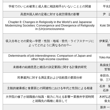
学校でのいじめ被害と成人後に相談相手がいないこととの関連
平光
高度外国人材の定着に対する就労環境の影響
尹 
Chapter 8: Changes in Religiosity in the World’s and Japanese
Modernizing Societies: Convergence and Divergence of Religiosity
Koki S
in (Un)consciousness
収入分布とその変化―学歴・性別・地域・世代・ライフステージに
伊東栞,
よってどのように異なるのか?―
Determinants of job interestingness: Comparison of Japan and
Yoko A
other high-income countries
島袋友
未婚者の結婚意思と婚活の決定要因に関する計量的研究
笠
幸田功
民事裁判に対する満足度および信頼度の要因分析
弥、三
石井 
主観的健康感と食要因との関連性における年代と性別による相違
石井
大学院の修了が就職後の知識・能力に与える影響ー業務外学習時間
木村弘志
と就職先の職種に着目して
俊
新井 一