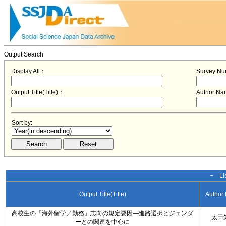
Output Search
Display All：
Survey N
Output Title(Title)：
Author N
Sort by:
− Lis
Output Title(Title)
Author
高校生の「海外留学／勤務」志向の規定要因―進路選択とジェンダ
太田
ーとの関連を中心に