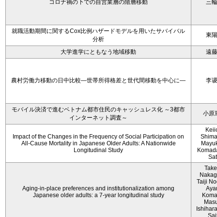
コロナ禍の下での自営業層の階層移動
三
就職活動期間に関するCox比例ハザードモデルを用いたサバイバル
東
分析
大学進学にともなう地域移動
遠
農村労働力移動の日中比較―世帯所得格差と世代間移動を中心に―
李
モバイル決済で進むベトナム都市住民のキャッシュレス化 ～3都市
小原
インターネット調査～
Keii
Impact of the Changes in the Frequency of Social Participation on
Shima
All-Cause Mortality in Japanese Older Adults: A Nationwide
Mayuk
Longitudinal Study
Komada
Sa
Take
Nakag
Taiji No
Aging-in-place preferences and institutionalization among
Aya
Japanese older adults: a 7-year longitudinal study
Koma
Mas
Ishihara
Sai