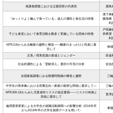
保護者調査における父親回答の代表性
鳶島
濱下果
「ゆっくりよく噛んで食べている」成人の属性と食生活の特徴
園海稀
利
戸高麻
子ども食堂において食育活動を数多く実施している団体の特徴
所希望
利
NFRJ18からみる離家の趨勢と構造――離家のきっかけと性差に着
林
目して
文系／理系意識の形成とジェンダー
田邉
社会的属性による「受験浪人」選択の可否の分析
佐伯
全国家族調査にみる階層同類婚の構造と趨勢
三
中学生の将来像における世襲志向―家庭の親密な関係に着目して―
三輪
NFRJ08-18からみた児童虐待リスクの規定要因――リスクの有無と
菅澤
高低に着目して
倫理憲章変更による大学生の就職活動期間への影響分析 -2016年卒
東
から2019年卒の大学生個票データを用いて-