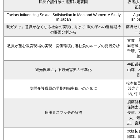
民間介護保険の需要決定要因
坂 雅人
正
Factors Influencing Sexual Satisfaction in Men and Women: A Study
Agu
in Japan
Ishib
親ガチャ」意識がなくなる社会の実現に向けて -親の子への進路期待
藤野ゼ
の要因分析から
ー
古賀一
庭憲誠
教員が望む教育現場の実現―労働環境に潜む負のループの要因分析
―
千晴、
牛田遥
観光振興による観光需要の平準化
山輝、
松本侑己
訪問介護職員の早期離職率低下のために
淳之介,
結, 村
須藤健
保翔太
雇用ミスマッチの解消
俊佑、
太、
志、宮
大橋拓
部輝、