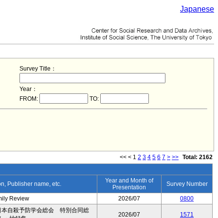
Japanese
Survey Title：
Year：
FROM:
TO:
<<
<
1
2
3
4
5
6
7
>
>>
Total: 2162
Year and Month of
ion, Publisher name, etc.
Survey Number
Presentation
mily Review
2026/07
0800
日本自殺予防学会総会 特別合同総
2026/07
1571