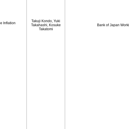
Takuji Kondo, Yuki
 Inflation
Takahashi, Kosuke
Bank of Japan Work
Takatomi