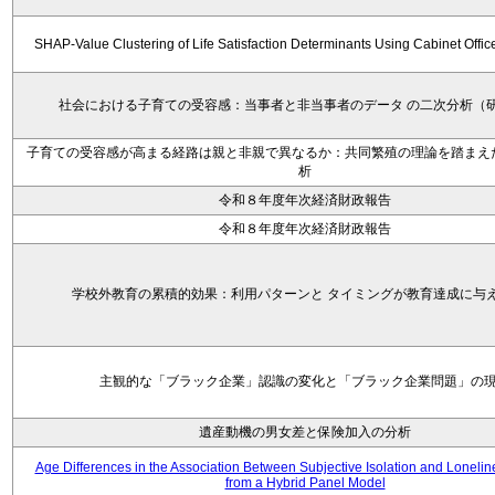
SHAP-Value Clustering of Life Satisfaction Determinants Using Cabinet Offi
社会における子育ての受容感：当事者と非当事者のデータ の二次分析（
子育ての受容感が高まる経路は親と非親で異なるか：共同繁殖の理論を踏まえ
析
令和８年度年次経済財政報告
令和８年度年次経済財政報告
学校外教育の累積的効果：利用パターンと タイミングが教育達成に与
主観的な「ブラック企業」認識の変化と「ブラック企業問題」の
遺産動機の男女差と保険加入の分析
Age Differences in the Association Between Subjective Isolation and Loneli
from a Hybrid Panel Model