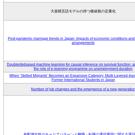
大規模言語モデルの持つ価値観の定量化
Post-pandemic marriage trends in Japan: Impacts of economic conditions and 
arrangements
Double/debiased machine learning for causal inference on survival function: an
the role of e-learning programme on unemployment duration
When ‘Skilled Migrants’ Becomes an Expansive Category: Multi-Layered Ine
Former International Students in Japan
Number of job changes and the emergence of a new generatio
有配偶女性のキャリアパターンと離職・転職の選択要因に関する実