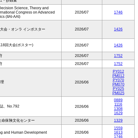
ム・抄録集
Decision Science, Theory and
ernational Congress on Advanced
2026/07
1746
cs (IIAI-AAI)
大会・オンラ インポスター
2026/07
1426
8回大会(ポスター)
2026/07
1426
府
2026/07
1752
府
2026/07
1752
PY012
PM012
PY070
数理
2026/06
PM070
PY025
PM025
0889
1116
、No.792
2026/06
1308
1629
生命保険文化センター
2026/06
1329
1559
Aging and Human Development
2026/06
1613
1746