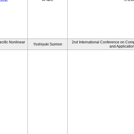
ecific Nonlinear
2nd International Conference on Comp
Yoshiyuki Suimon
and Applicatio