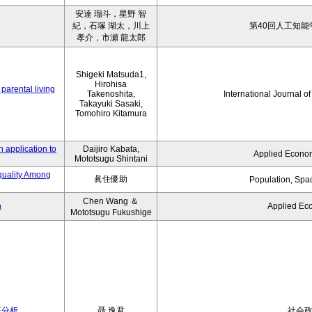
安達 瑠斗，星野 智
紀，石塚 湖太，川上
第40回人工知能
孝介，市瀬 龍太郎
Shigeki Matsuda1,
Hirohisa
parental living
Takenoshita,
International Journal o
Takayuki Sasaki,
Tomohiro Kitamura
 application to
Daijiro Kabata,
Applied Econom
Mototsugu Shintani
quality Among
眞住優助
Population, Spa
Chen Wang ＆
n
Applied Ec
Mototsugu Fukushige
証分析
聶 逸君
社会