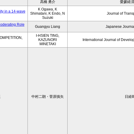
高橋 勇介
愛媛経
K Ogawa, K
ity in a 14-wave
Shimatani, K Endo, N
Journal of Trans
Suzuki
Moderating Role
Guangyu Liang
Japanese Journal
I-HSIEN TING,
OMPETITION,
KAZUNORI
International Journal of Develo
MINETAKI
題
中村二朗・菅原慎矢
日経B