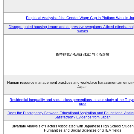
Empirical Analysis of the Gender Wage Gap in Platform Work in J
Disaggregated housing tenure and depressive symptoms: A fixed-effects anal
waves
貨幣錯覚が転職行動に与える影響
Human resource management practices and workplace harassment:an empiric
Japan
Residential inequality and social class perceptions: a case study of the Toky
area
Does the Discrepancy Between Educational Aspiration and Educational Attainm
Satisfaction? Evidence from Japan
Bivariate Analysis of Factors Associated with Japanese High School Student
Humanities and Social Sciences or STEM fields