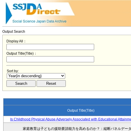
Output Search
Display All：
Output Title(Title)：
Sort by:
Output Title(Title)
Is Childhood Physical Abuse Adversely Associated with Educational Attainm
家庭教育は子どもの援助要請能力を高めるのか？：縦断パネルデー