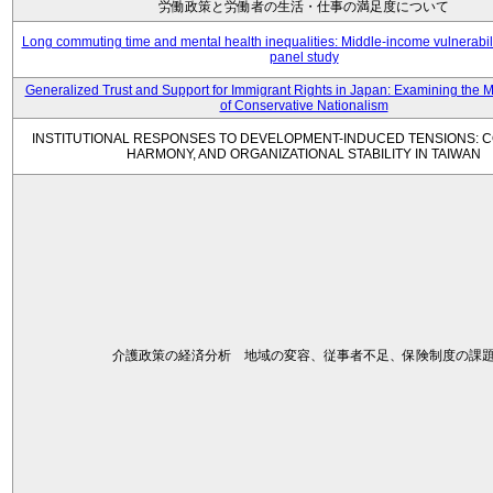
労働政策と労働者の生活・仕事の満足度について
Long commuting time and mental health inequalities: Middle-income vulnerabil
panel study
Generalized Trust and Support for Immigrant Rights in Japan: Examining the 
of Conservative Nationalism
INSTITUTIONAL RESPONSES TO DEVELOPMENT-INDUCED TENSIONS: C
HARMONY, AND ORGANIZATIONAL STABILITY IN TAIWAN
介護政策の経済分析 地域の変容、従事者不足、保険制度の課