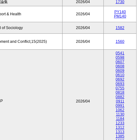
済論集
2026/04
1730
PY140
port & Health
2026/04
PM140
 of Sociology
2026/04
1582
pment and Conflict,15(2025)
2026/04
1560
0541
0598
0607
0608
0609
0610
0692
0693
0755
0818
0882
P
2026/04
0911
0991
1062
1130
1184
1233
1312
1313
1385