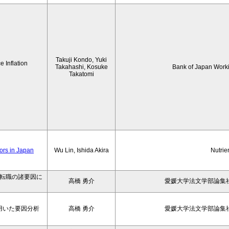
Takuji Kondo, Yuki
 Inflation
Takahashi, Kosuke
Bank of Japan Work
Takatomi
iors in Japan
Wu Lin, Ishida Akira
Nutrie
の転職の諸要因に
高橋 勇介
愛媛大学法文学部論集社
用いた要因分析
高橋 勇介
愛媛大学法文学部論集社