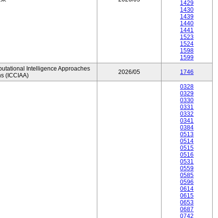
1429
1430
1439
1440
1441
1523
1524
1598
1599
utational Intelligence Approaches
2026/05
1746
ns (ICCIAA)
0328
0329
0330
0331
0332
0341
0384
0513
0514
0515
0516
0531
0559
0585
0596
0614
0615
0653
0687
0742