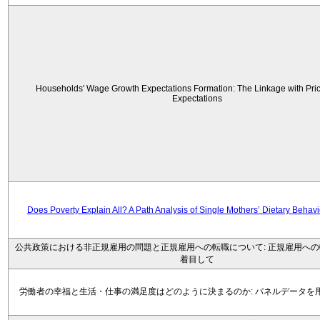
Households' Wage Growth Expectations Formation: The Linkage with Price
Expectations
Does Poverty Explain All? A Path Analysis of Single Mothers’ Dietary Behav
公共政策における非正規雇用の問題と正規雇用への転職について: 正規雇用へ
着目して
労働者の幸福と生活・仕事の満足度はどのように決まるのか: パネルデータを