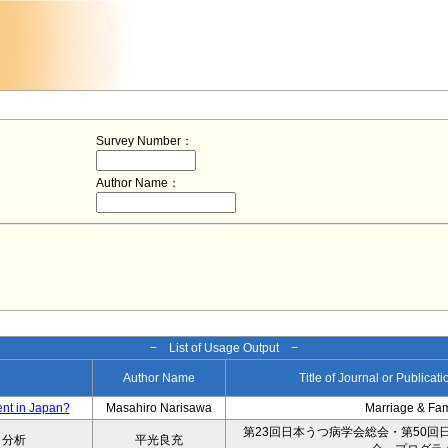
Survey Number：
Author Name：
− List of Usage Output −
Author Name
Title of Journal or Publicat
ent in Japan?
Masahiro Narisawa
Marriage & Fa
第23回日本うつ病学会総会・第50回
タ分析
平光良充