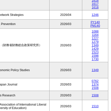
1616
1617
1618
etwork Strategies
2026/04
1246
PY140
 Prevention
2026/03
PM140
1088
1164
1227
1279
集（財務省財務総合政策研究所）
2026/03
1349
1429
1523
1598
1730
conomic Policy Studies
2026/03
1349
0762
Japan Journal
2026/03
1374
1508
rs Research
2026/03
1508
ssociation of International Liberal
2026/03
1510
versity of Education)