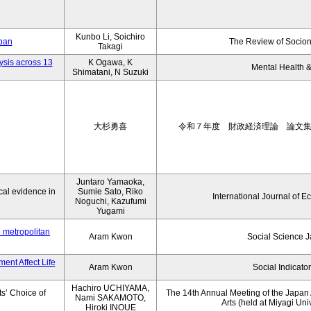
Kunbo Li, Soichiro
apan
The Review of Socion
Takagi
ysis across 13
K Ogawa, K
Mental Health &
Shimatani, N Suzuki
大杉勇喜
令和７年度 財政経済理論 論文
Juntaro Yamaoka,
al evidence in
Sumie Sato, Riko
International Journal of E
Noguchi, Kazufumi
Yugami
o metropolitan
Aram Kwon
Social Science 
ent Affect Life
Aram Kwon
Social Indicato
Hachiro UCHIYAMA,
s’ Choice of
The 14th Annual Meeting of the Japan A
Nami SAKAMOTO,
Arts (held at Miyagi Uni
Hiroki INOUE