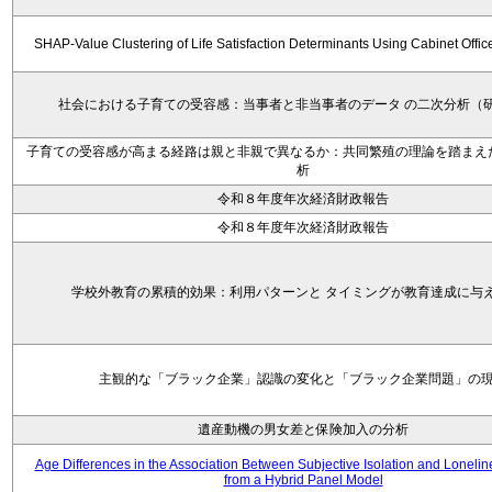
SHAP-Value Clustering of Life Satisfaction Determinants Using Cabinet Offi
社会における子育ての受容感：当事者と非当事者のデータ の二次分析（
子育ての受容感が高まる経路は親と非親で異なるか：共同繁殖の理論を踏まえ
析
令和８年度年次経済財政報告
令和８年度年次経済財政報告
学校外教育の累積的効果：利用パターンと タイミングが教育達成に与
主観的な「ブラック企業」認識の変化と「ブラック企業問題」の
遺産動機の男女差と保険加入の分析
Age Differences in the Association Between Subjective Isolation and Loneli
from a Hybrid Panel Model