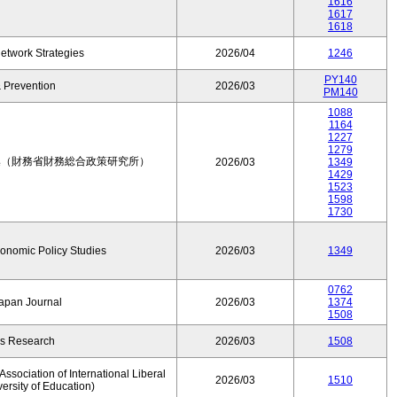
1616
1617
1618
etwork Strategies
2026/04
1246
PY140
 Prevention
2026/03
PM140
1088
1164
1227
1279
集（財務省財務総合政策研究所）
2026/03
1349
1429
1523
1598
1730
conomic Policy Studies
2026/03
1349
0762
Japan Journal
2026/03
1374
1508
rs Research
2026/03
1508
ssociation of International Liberal
2026/03
1510
versity of Education)