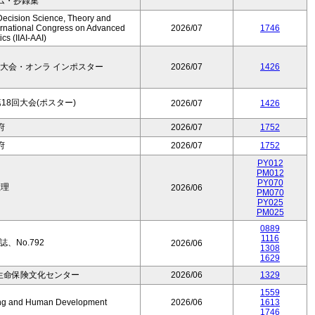
ム・抄録集
Decision Science, Theory and
ernational Congress on Advanced
2026/07
1746
cs (IIAI-AAI)
大会・オンラ インポスター
2026/07
1426
8回大会(ポスター)
2026/07
1426
府
2026/07
1752
府
2026/07
1752
PY012
PM012
PY070
数理
2026/06
PM070
PY025
PM025
0889
1116
、No.792
2026/06
1308
1629
生命保険文化センター
2026/06
1329
1559
Aging and Human Development
2026/06
1613
1746