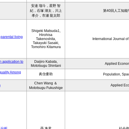
安達 瑠斗，星野 智
紀，石塚 湖太，川上
第40回人工知能
孝介，市瀬 龍太郎
Shigeki Matsuda1,
Hirohisa
parental living
Takenoshita,
International Journal o
Takayuki Sasaki,
Tomohiro Kitamura
 application to
Daijiro Kabata,
Applied Econom
Mototsugu Shintani
quality Among
眞住優助
Population, Spa
Chen Wang ＆
n
Applied Ec
Mototsugu Fukushige
証分析
聶 逸君
社会