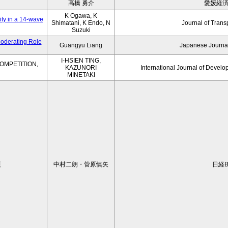
高橋 勇介
愛媛経
K Ogawa, K
ity in a 14-wave
Shimatani, K Endo, N
Journal of Trans
Suzuki
Moderating Role
Guangyu Liang
Japanese Journal
I-HSIEN TING,
OMPETITION,
KAZUNORI
International Journal of Develo
MINETAKI
題
中村二朗・菅原慎矢
日経B