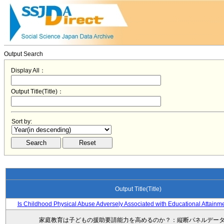
Output Search
Display All：
Output Title(Title)：
Sort by:
Output Title(Title)
Is Childhood Physical Abuse Adversely Associated with Educational Attainm
家庭教育は子どもの援助要請能力を高めるのか？：縦断パネルデー