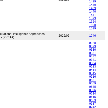
1429
1430
1439
1440
1441
1523
1524
1598
1599
utational Intelligence Approaches
2026/05
1746
ns (ICCIAA)
0328
0329
0330
0331
0332
0341
0384
0513
0514
0515
0516
0531
0559
0585
0596
0614
0615
0653
0687
0742