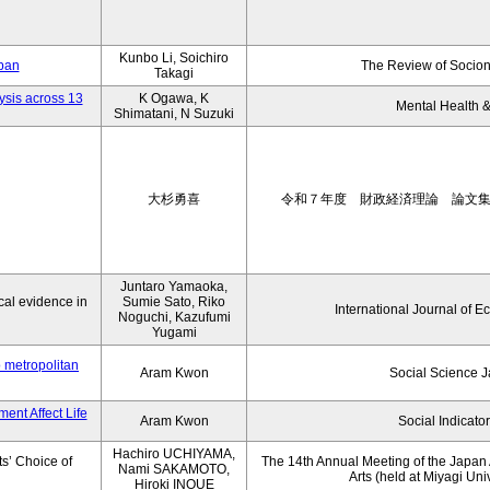
Kunbo Li, Soichiro
apan
The Review of Socion
Takagi
ysis across 13
K Ogawa, K
Mental Health &
Shimatani, N Suzuki
大杉勇喜
令和７年度 財政経済理論 論文
Juntaro Yamaoka,
al evidence in
Sumie Sato, Riko
International Journal of E
Noguchi, Kazufumi
Yugami
o metropolitan
Aram Kwon
Social Science 
ent Affect Life
Aram Kwon
Social Indicato
Hachiro UCHIYAMA,
s’ Choice of
The 14th Annual Meeting of the Japan A
Nami SAKAMOTO,
Arts (held at Miyagi Uni
Hiroki INOUE