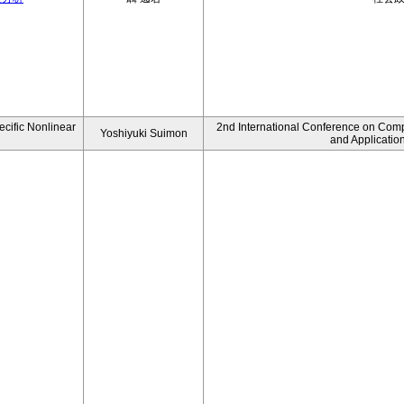
ecific Nonlinear
2nd International Conference on Comp
Yoshiyuki Suimon
and Applicatio