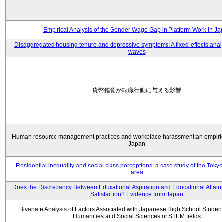
Empirical Analysis of the Gender Wage Gap in Platform Work in J
Disaggregated housing tenure and depressive symptoms: A fixed-effects anal
waves
貨幣錯覚が転職行動に与える影響
Human resource management practices and workplace harassment:an empiric
Japan
Residential inequality and social class perceptions: a case study of the Toky
area
Does the Discrepancy Between Educational Aspiration and Educational Attainm
Satisfaction? Evidence from Japan
Bivariate Analysis of Factors Associated with Japanese High School Student
Humanities and Social Sciences or STEM fields