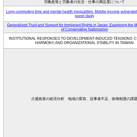
労働政策と労働者の生活・仕事の満足度について
Long commuting time and mental health inequalities: Middle-income vulnerabil
panel study
Generalized Trust and Support for Immigrant Rights in Japan: Examining the 
of Conservative Nationalism
INSTITUTIONAL RESPONSES TO DEVELOPMENT-INDUCED TENSIONS: C
HARMONY, AND ORGANIZATIONAL STABILITY IN TAIWAN
介護政策の経済分析 地域の変容、従事者不足、保険制度の課