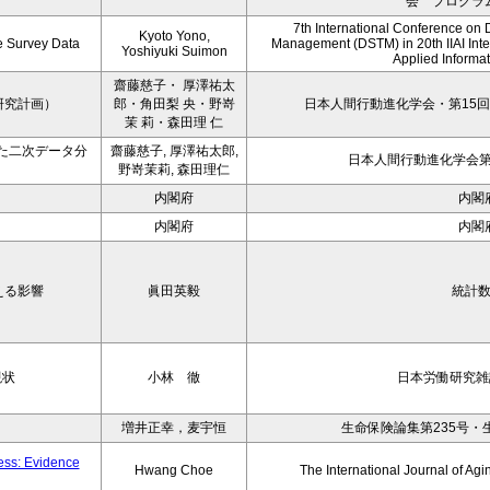
会 プログラ
7th International Conference on 
Kyoto Yono,
ce Survey Data
Management (DSTM) in 20th IIAI Int
Yoshiyuki Suimon
Applied Informati
齋藤慈子・ 厚澤祐太
研究計画）
郎・角田梨 央・野嵜
日本人間行動進化学会・第15回
茉 莉・森田理 仁
た二次データ分
齋藤慈子, 厚澤祐太郎,
日本人間行動進化学会第1
野嵜茉莉, 森田理仁
内閣府
内閣
内閣府
内閣
える影響
眞田英毅
統計
現状
小林 徹
日本労働研究雑誌
増井正幸，麦宇恒
生命保険論集第235号・
ness: Evidence
Hwang Choe
The International Journal of 