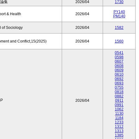
済論集
2026/04
1730
PY140
port & Health
2026/04
PM140
 of Sociology
2026/04
1582
pment and Conflict,15(2025)
2026/04
1560
0541
0598
0607
0608
0609
0610
0692
0693
0755
0818
0882
P
2026/04
0911
0991
1062
1130
1184
1233
1312
1313
1385