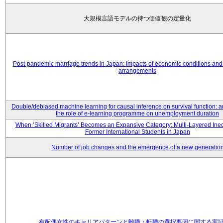
大規模言語モデルの持つ価値観の定量化
Post-pandemic marriage trends in Japan: Impacts of economic conditions and 
arrangements
Double/debiased machine learning for causal inference on survival function: an
the role of e-learning programme on unemployment duration
When ‘Skilled Migrants’ Becomes an Expansive Category: Multi-Layered Ine
Former International Students in Japan
Number of job changes and the emergence of a new generatio
有配偶女性のキャリアパターンと離職・転職の選択要因に関する実