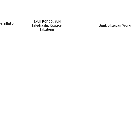
Takuji Kondo, Yuki
 Inflation
Takahashi, Kosuke
Bank of Japan Work
Takatomi