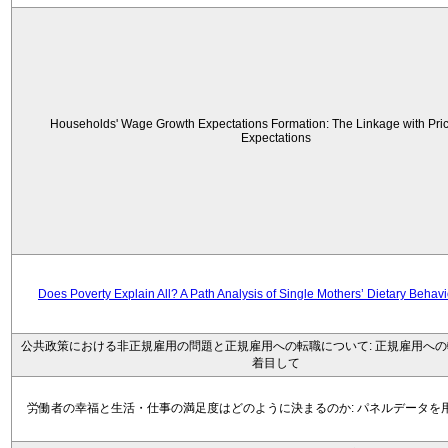
Households' Wage Growth Expectations Formation: The Linkage with Price
Expectations
Does Poverty Explain All? A Path Analysis of Single Mothers’ Dietary Behav
公共政策における非正規雇用の問題と正規雇用への転職について: 正規雇用へ
着目して
労働者の幸福と生活・仕事の満足度はどのように決まるのか: パネルデータを