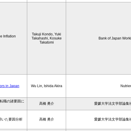
Takuji Kondo, Yuki
 Inflation
Takahashi, Kosuke
Bank of Japan Work
Takatomi
iors in Japan
Wu Lin, Ishida Akira
Nutrie
の転職の諸要因に
高橋 勇介
愛媛大学法文学部論集社
用いた要因分析
高橋 勇介
愛媛大学法文学部論集社