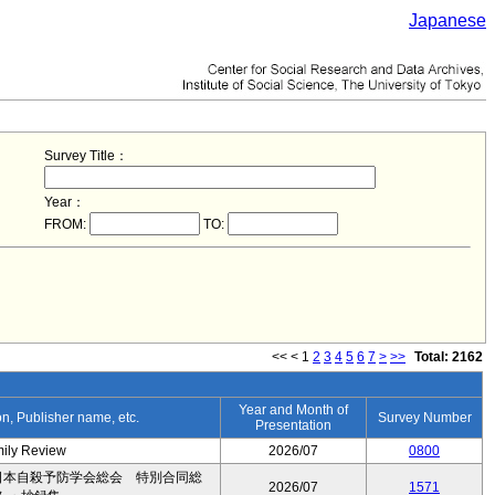
Japanese
Survey Title：
Year：
FROM:
TO:
<<
<
1
2
3
4
5
6
7
>
>>
Total: 2162
Year and Month of
ion, Publisher name, etc.
Survey Number
Presentation
mily Review
2026/07
0800
日本自殺予防学会総会 特別合同総
2026/07
1571