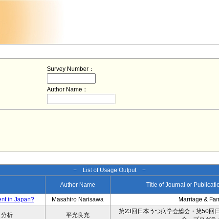
Survey Number：
Author Name：
− List of Usage Output −
Author Name
Title of Journal or Publicat
ent in Japan?
Masahiro Narisawa
Marriage & Fa
第23回日本うつ病学会総会・第50回
タ分析
平光良充