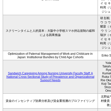
イ セ キ
時周（リ
ジシュ 
胡 彭航
ウ コ ウ
耀霖（ト
スクリーンタイムと人的資本：大阪中小学校スマホ持込規制の緩和
ウ リ ン
による因果推論
瑞汐（イ
イ セ キ
時周（リ
ジシュ 
Optimization of Paternal Management of Work and Childcare in
Eriko 
Japan: Institutional Bundles by Child Age Cohorts
Yut
Takah
Ryo
Sandwich Caregiving Among Nursing University Faculty Staff: A
Kumak
National Cross-Sectional Study of Prevalence and Organizational
Ruka S
Support Needs
Rie Ok
Koji T
Shiz
Omo
北野紘
賃金のインセンティブ効果分析及び賃金重視層のプロファイリング
村優貴
敦