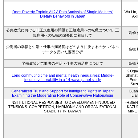
Does Poverty Explain All? A Path Analysis of Single Mothers’
Wu Lin, 
Dietary Behaviors in Japan
Aki
公共政策における非正規雇用の問題と正規雇用への転職について: 正
高橋 
規雇用への転職の諸要因に着目して
労働者の幸福と生活・仕事の満足度はどのように決まるのか: パネル
高橋 
データを用いた要因分析
労働政策と労働者の生活・仕事の満足度について
高橋 
K Oga
Long commuting time and mental health inequalities: Middle-
Shimat
income vulnerability in a 14-wave panel study
Endo
Suz
Generalized Trust and Support for Immigrant Rights in Japan:
Guan
Examining the Moderating Role of Conservative Nationalism
Lia
INSTITUTIONAL RESPONSES TO DEVELOPMENT-INDUCED
I-HSIEN
TENSIONS: COMPETITION, HARMONY, AND ORGANIZATIONAL
KAZU
STABILITY IN TAIWAN
MINE