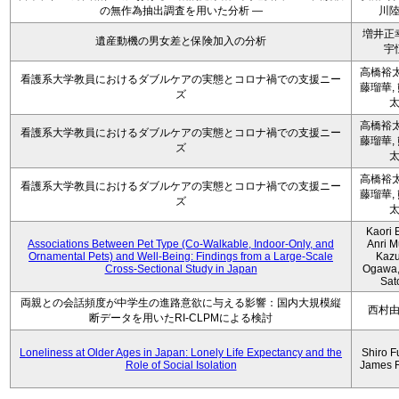
の無作為抽出調査を用いた分析 ―
川
増井正
遺産動機の男女差と保険加入の分析
宇
高橋裕太
看護系大学教員におけるダブルケアの実態とコロナ禍での支援ニー
藤瑠華,
ズ
高橋裕太
看護系大学教員におけるダブルケアの実態とコロナ禍での支援ニー
藤瑠華,
ズ
高橋裕太
看護系大学教員におけるダブルケアの実態とコロナ禍での支援ニー
藤瑠華,
ズ
Kaori 
Associations Between Pet Type (Co-Walkable, Indoor-Only, and
Anri M
Ornamental Pets) and Well-Being: Findings from a Large-Scale
Kaz
Cross-Sectional Study in Japan
Ogawa,
Sat
両親との会話頻度が中学生の進路意欲に与える影響：国内大規模縦
西村
断データを用いたRI-CLPMによる検討
Loneliness at Older Ages in Japan: Lonely Life Expectancy and the
Shiro F
Role of Social Isolation
James 