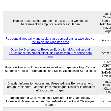
Junt
Yama
Human resource management practices and workplace
Sumie 
harassment:an empirical evidence in Japan
Riko No
Kazu
Yug
Residential inequality and social class perceptions: a case study of
Aram 
the Tokyo metropolitan area
Does the Discrepancy Between Educational Aspiration and
Educational Attainment Affect Life Satisfaction? Evidence from
Aram 
Japan
Hach
UCHIY
Bivariate Analysis of Factors Associated with Japanese High School
Na
Students’ Choice of Humanities and Social Sciences or STEM fields
SAKAM
Hiroki
Imas
Disaster Information Access and Preparedness Behavior among
Tsune
Foreign Residents: Evidence from Multilingual Disaster Information
,Oka
Infrastructure in Japan
Hisa
Reconfiguring Class Voting in a Dominant-Party Democracy:
Horizontal Differentiation and Value-Mediated Political Cleavages
Kazuko
in Japan