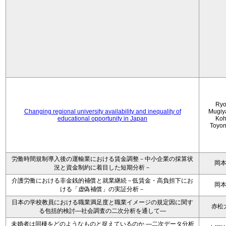
Ryo
Changing regional university availability and inequality of
Mugiy
educational opportunity in Japan
Koh
Toyo
労働時間規制導入後の運輸業における賃金調整－中小企業の採算状
岡
況と資金制約に着目した短期分析－
介護労働における非金銭的補償と就業継続－低賃金・高負担下にお
岡
ける「虚偽補償」の実証分析－
日本の学校教員における職業満足度と職業イメージの規定因に関す
赤松
る包括的検討―社会調査の二次分析を通して―
未婚者は同棲をどのようなものと捉えているのか —二次データ分析