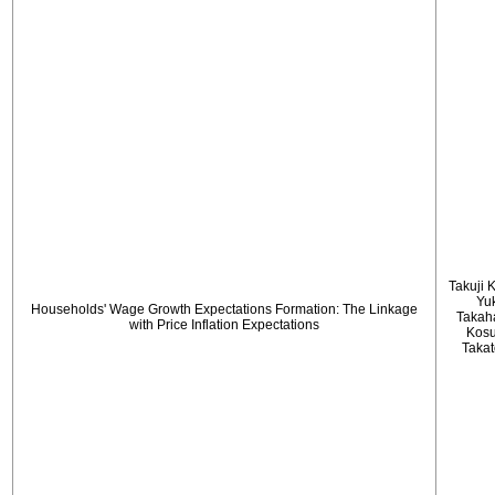
Takuji 
Yu
Households' Wage Growth Expectations Formation: The Linkage
Takah
with Price Inflation Expectations
Kos
Taka