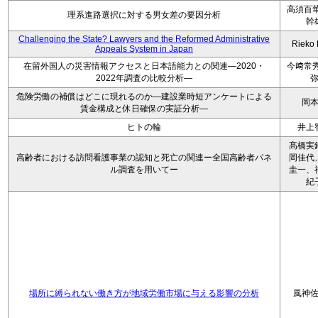
高須百華
理系進路選択に対する男女差の要因分析
幹
Challenging the State? Lawyers and the Reformed Administrative
Rieko
Appeals System in Japan
在留外国人の災害情報アクセスと日本語能力との関連―2020・
今﨑常秀
2022年調査の比較分析―
危険労働の補償はどこに現れるのか―建設業時短アンケートによる
岡
賃金構成と休日確保の実証分析―
ヒトの輪
井上
髙橋実
高齢者における訪問看護事業の認知と死亡の関連ー全国高齢者パネ
岡佳代
ル調査を用いてー
圭一、
紀
場所に縛られない働き方が地域労働市場に与える影響の分析
風神