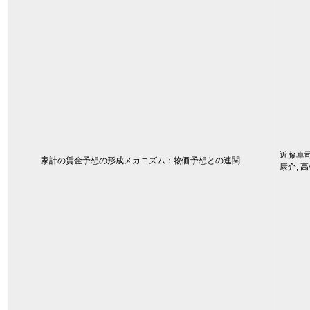
近藤卓司
家計の賃金予想の形成メカニズム：物価予想との連関
康介, 