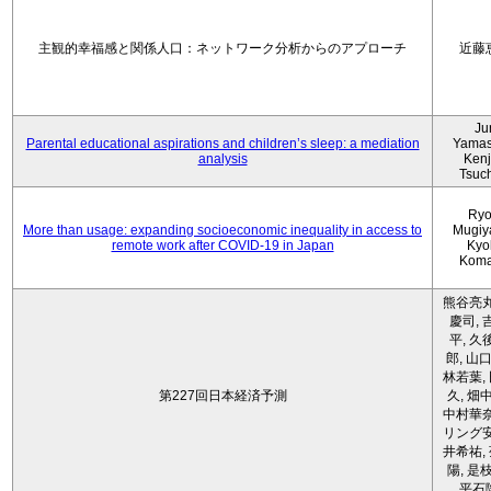
主観的幸福感と関係人口：ネットワーク分析からのアプローチ
近藤
Ju
Parental educational aspirations and children’s sleep: a mediation
Yamas
analysis
Kenji
Tsuc
Ryo
More than usage: expanding socioeconomic inequality in access to
Mugiy
remote work after COVID-19 in Japan
Kyo
Koma
熊谷亮丸
慶司, 
平, 久
郎, 山口
林若葉,
第227回日本経済予測
久, 畑
中村華奈
リング安
井希祐,
陽, 是
平石