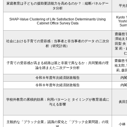
家庭教育は子どもの援助要請能力を高めるのか？：縦断パネルデー
平光
タ分析
Kyoto 
SHAP-Value Clustering of Life Satisfaction Determinants Using
Yoshi
Cabinet Office Survey Data
Sui
齋藤慈子
澤祐太 
社会における子育ての受容感：当事者と非当事者のデータ の二次分
田梨 央
析（研究計画）
茉 莉・
齋藤慈子
子育ての受容感が高まる経路は親と非親で異なるか：共同繁殖の理
祐太郎,
論を踏まえた二次データ分析
莉, 森
令和８年度年次経済財政報告
内
令和８年度年次経済財政報告
内
学校外教育の累積的効果：利用パターンと タイミングが教育達成に
眞田
与える影響
主観的な「ブラック企業」認識の変化と「ブラック企業問題」の現
小林
状