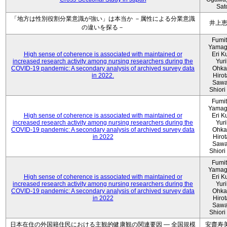
Sat
「地方は性別役割分業意識が強い」は本当か －属性による分業意識
井上
の違いを探る－
Fumi
Yamag
High sense of coherence is associated with maintained or
Eri K
increased research activity among nursing researchers during the
Yur
COVID-19 pandemic: A secondary analysis of archived survey data
Ohka
in 2022.
Hiro
Sawa
Shiori 
Fumi
Yamag
High sense of coherence is associated with maintained or
Eri K
increased research activity among nursing researchers during the
Yur
COVID-19 pandemic: A secondary analysis of archived survey data
Ohka
in 2022
Hiro
Sawa
Shiori 
Fumi
Yamag
High sense of coherence is associated with maintained or
Eri K
increased research activity among nursing researchers during the
Yur
COVID-19 pandemic: A secondary analysis of archived survey data
Ohka
in 2022
Hiro
Sawa
Shiori 
日本在住の外国籍住民における主観的健康観の関連要因 ― 全国規模
安齋寿美