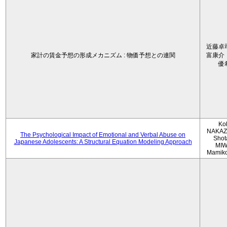
近藤卓
家計の賃金予想の形成メカニズム : 物価予想との連関
富康介
優
Ko
NAKAZ
The Psychological Impact of Emotional and Verbal Abuse on
Shot
Japanese Adolescents: A Structural Equation Modeling Approach
MIW
Mamik