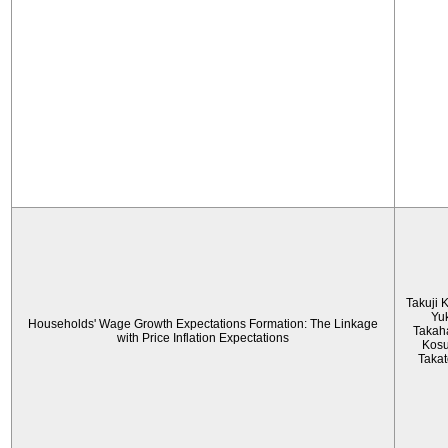
Takuji 
Yu
Households' Wage Growth Expectations Formation: The Linkage
Takah
with Price Inflation Expectations
Kos
Taka