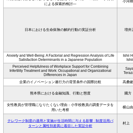
小河
による探索的検討—
日本における生命保険の解約行動の実証分析
増井
Anxiety and Well-Being: A Factorial and Regression Analysis of Life
Ishii 
Satisfaction Determinants in a Japanese Population
Ishi
Perceived Helpfulness of Workplace Support for Combining
Say
Infertility Treatment and Work: Occupational and Organizational
Tera
Differences in Japan
企業のイノベーション遂行力の背景条件の国際比較
高桑
熊本県における金融知識、行動と態度
國方
女性教員が管理職になりたくない理由：小学校教員の調査データを
横山
用いた考察
テレワーク制度の適用と実施が生活時間に与える影響 : 制度活用パ
村上
ターンと属性別差異に着目した実証分析