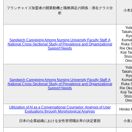
フランチャイズ加盟者の開業動機と職務満足の関係：潜在クラス分
小本
析
Yut
Takah
Ryo
Sandwich Caregiving Among Nursing University Faculty Staff: A
Kumak
National Cross-Sectional Study of Prevalence and Organizational
Ruka S
Support Needs
Rie Ok
Koji T
Shiz
Omo
Yut
Takah
Ryo
Sandwich Caregiving Among Nursing University Faculty Staff: A
Kumak
National Cross-Sectional Study of Prevalence and Organizational
Ruka S
Support Needs
Rie Ok
Koji T
Shiz
Omo
Utilization of AI as a Conversational Counselor: Analysis of User
Hiroko
Evaluations through Morphological Analysis
日本の企業組織における女性管理職比率の決定要因
小泉