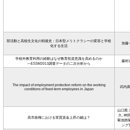
部活動と高校生文化の戦後史：日本型メリトクラシーの変容と学校
加藤
化する生活
学校外教育利用の経験はなぜ教育投資意識を高めるのか
藤村
―ESSM2013調査データの二次分析から
The impact of employment protection reform on the working
武内
conditions of fixed-term employees in Japan
山口茜,
久, 神
高市政権における実質賃金上昇の鍵は？
菊池慈陽
ング