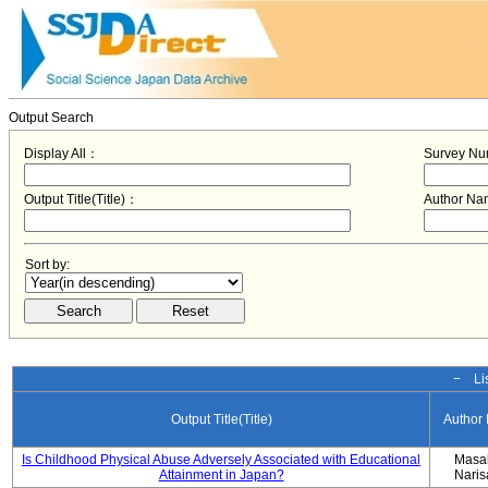
Output Search
Display All：
Survey N
Output Title(Title)：
Author N
Sort by:
− Lis
Output Title(Title)
Author
Is Childhood Physical Abuse Adversely Associated with Educational
Masa
Attainment in Japan?
Nari