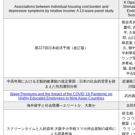
K Oga
Associations between individual housing cost burden and
Shimat
depressive symptoms by relative income: A 13-wave panel study
Endo
Suz
熊谷亮丸
慶司, 
平, 久
郎, 山口
林若葉,
第227回日本経済予測（改訂版）
久, 畑
中村華奈
リング安
井希祐,
陽, 是
平石
中高年期における主観的健康観の規定要因：日本の社会的背景を踏
岩瀬裕三
まえた性別層別分析
川
Wage Premiums and the Impact of the COVID‑19 Pandemic on
武内
Highly Educated Employees in Nine Asian Countries
海外留学と社会階層―エリートか、大衆か
太田
胡 彭航
ウ コ ウ
耀霖（ト
スクリーンタイムと人的資本:大阪中小学校スマホ持込規制の緩和に
ウ リ ン
よる因果推論
瑞汐（イ