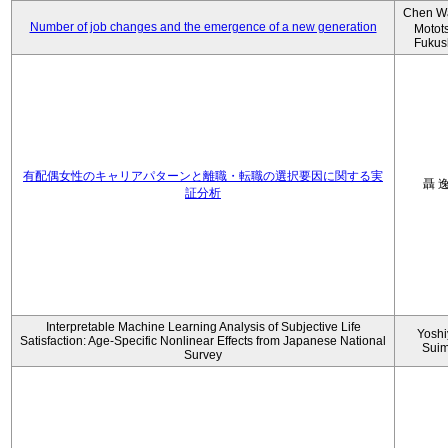
Chen W
Number of job changes and the emergence of a new generation
Motot
Fukus
有配偶女性のキャリアパターンと離職・転職の選択要因に関する実
聶 
証分析
Interpretable Machine Learning Analysis of Subjective Life
Yoshi
Satisfaction: Age-Specific Nonlinear Effects from Japanese National
Sui
Survey