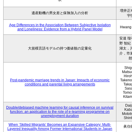
増井正
遺産動機の男女差と保険加入の分析
宇
Age Differences in the Association Between Subjective Isolation
Hwang
and Loneliness: Evidence from a Hybrid Panel Model
安達 瑠
野 智紀
大規模言語モデルの持つ価値観の定量化
湖太，川
介，市瀬
Shig
Matsu
Hiro
Post-pandemic marriage trends in Japan: Impacts of economic
Takeno
conditions and parental living arrangements
Taka
Sasa
Tomo
Kita
Daij
Double/debiased machine learning for causal inference on survival
Kaba
function: an application to the role of e-learning programme on
Motot
unemployment duration
Shin
When ‘Skilled Migrants’ Becomes an Expansive Category: Multi-
眞住
Layered Inequality Among Former International Students in Japan