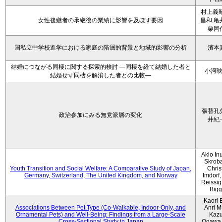
村上義昭
女性後継者の承継後の業績に影響を及ぼす要因
昌和,亀
栗岡
国私立中学校進学における家庭の階層的背景と地域的影響の分析
濱本
結婚につながる同棲に関する探索的検討 ―同棲を経て結婚した者と
小河
結婚せず同棲を解消した者との比較―
張替孔
政治参加にみる無党派層の変化
井紀
Akio Inu
Skrob
Youth Transition and Social Welfare: A Comparative Study of Japan,
Chris
Germany, Switzerland, The United Kingdom, and Norway
Imdorf, 
Reissig
Bigg
Kaori 
Associations Between Pet Type (Co-Walkable, Indoor-Only, and
Anri M
Ornamental Pets) and Well-Being: Findings from a Large-Scale
Kaz
Cross-Sectional Study in Japan
Ogawa,