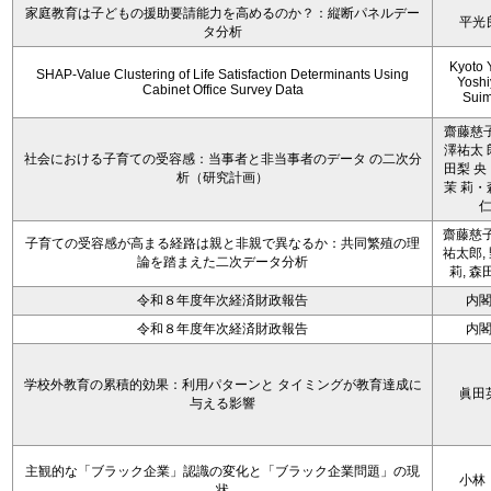
家庭教育は子どもの援助要請能力を高めるのか？：縦断パネルデー
平光
タ分析
Kyoto 
SHAP-Value Clustering of Life Satisfaction Determinants Using
Yoshi
Cabinet Office Survey Data
Sui
齋藤慈子
澤祐太 
社会における子育ての受容感：当事者と非当事者のデータ の二次分
田梨 央
析（研究計画）
茉 莉・
齋藤慈子
子育ての受容感が高まる経路は親と非親で異なるか：共同繁殖の理
祐太郎,
論を踏まえた二次データ分析
莉, 森
令和８年度年次経済財政報告
内
令和８年度年次経済財政報告
内
学校外教育の累積的効果：利用パターンと タイミングが教育達成に
眞田
与える影響
主観的な「ブラック企業」認識の変化と「ブラック企業問題」の現
小林
状