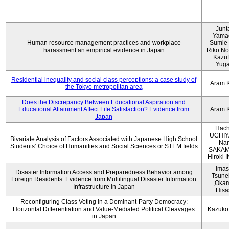
Junt
Yama
Human resource management practices and workplace
Sumie 
harassment:an empirical evidence in Japan
Riko No
Kazu
Yug
Residential inequality and social class perceptions: a case study of
Aram 
the Tokyo metropolitan area
Does the Discrepancy Between Educational Aspiration and
Educational Attainment Affect Life Satisfaction? Evidence from
Aram 
Japan
Hach
UCHIY
Bivariate Analysis of Factors Associated with Japanese High School
Na
Students’ Choice of Humanities and Social Sciences or STEM fields
SAKAM
Hiroki
Imas
Disaster Information Access and Preparedness Behavior among
Tsune
Foreign Residents: Evidence from Multilingual Disaster Information
,Oka
Infrastructure in Japan
Hisa
Reconfiguring Class Voting in a Dominant-Party Democracy:
Horizontal Differentiation and Value-Mediated Political Cleavages
Kazuko
in Japan