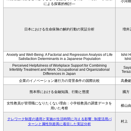
小河
による探索的検討—
日本における生命保険の解約行動の実証分析
増井
Anxiety and Well-Being: A Factorial and Regression Analysis of Life
Ishii 
Satisfaction Determinants in a Japanese Population
Ishi
Perceived Helpfulness of Workplace Support for Combining
Say
Infertility Treatment and Work: Occupational and Organizational
Tera
Differences in Japan
企業のイノベーション遂行力の背景条件の国際比較
高桑
熊本県における金融知識、行動と態度
國方
女性教員が管理職になりたくない理由：小学校教員の調査データを
横山
用いた考察
テレワーク制度の適用と実施が生活時間に与える影響 : 制度活用パ
村上
ターンと属性別差異に着目した実証分析