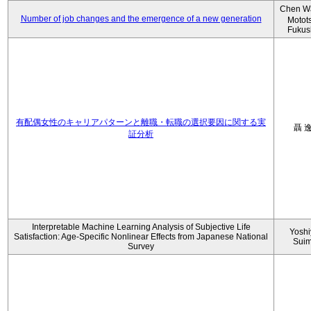
Chen W
Number of job changes and the emergence of a new generation
Motot
Fukus
有配偶女性のキャリアパターンと離職・転職の選択要因に関する実
聶 
証分析
Interpretable Machine Learning Analysis of Subjective Life
Yoshi
Satisfaction: Age-Specific Nonlinear Effects from Japanese National
Sui
Survey