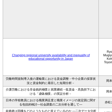
Ryo
Changing regional university availability and inequality of
Mugiy
educational opportunity in Japan
Koh
Toyo
労働時間規制導入後の運輸業における賃金調整－中小企業の採算状
岡
況と資金制約に着目した短期分析－
介護労働における非金銭的補償と就業継続－低賃金・高負担下にお
岡
ける「虚偽補償」の実証分析－
日本の学校教員における職業満足度と職業イメージの規定因に関す
赤松
る包括的検討―社会調査の二次分析を通して―
未婚者は同棲をどのようなものと捉えているのか —二次データ分析