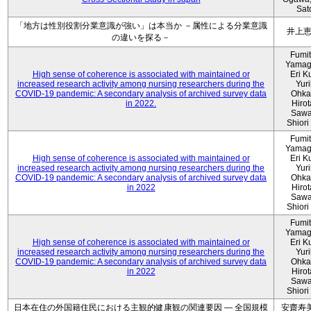
Sat
「地方は性別役割分業意識が強い」は本当か －属性による分業意識
井上
の違いを探る－
Fumi
Yamag
High sense of coherence is associated with maintained or
Eri K
increased research activity among nursing researchers during the
Yur
COVID-19 pandemic: A secondary analysis of archived survey data
Ohka
in 2022.
Hiro
Sawa
Shiori 
Fumi
Yamag
High sense of coherence is associated with maintained or
Eri K
increased research activity among nursing researchers during the
Yur
COVID-19 pandemic: A secondary analysis of archived survey data
Ohka
in 2022
Hiro
Sawa
Shiori 
Fumi
Yamag
High sense of coherence is associated with maintained or
Eri K
increased research activity among nursing researchers during the
Yur
COVID-19 pandemic: A secondary analysis of archived survey data
Ohka
in 2022
Hiro
Sawa
Shiori 
日本在住の外国籍住民における主観的健康観の関連要因 ― 全国規模
安齋寿美