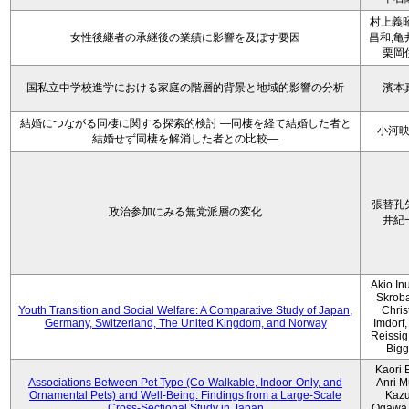
村上義昭
女性後継者の承継後の業績に影響を及ぼす要因
昌和,亀
栗岡
国私立中学校進学における家庭の階層的背景と地域的影響の分析
濱本
結婚につながる同棲に関する探索的検討 ―同棲を経て結婚した者と
小河
結婚せず同棲を解消した者との比較―
張替孔
政治参加にみる無党派層の変化
井紀
Akio Inu
Skrob
Youth Transition and Social Welfare: A Comparative Study of Japan,
Chris
Germany, Switzerland, The United Kingdom, and Norway
Imdorf, 
Reissig
Bigg
Kaori 
Associations Between Pet Type (Co-Walkable, Indoor-Only, and
Anri M
Ornamental Pets) and Well-Being: Findings from a Large-Scale
Kaz
Cross-Sectional Study in Japan
Ogawa,