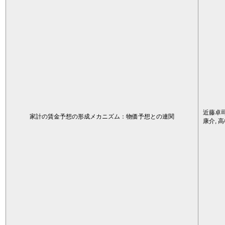
近藤卓司
家計の賃金予想の形成メカニズム：物価予想との連関
康介, 