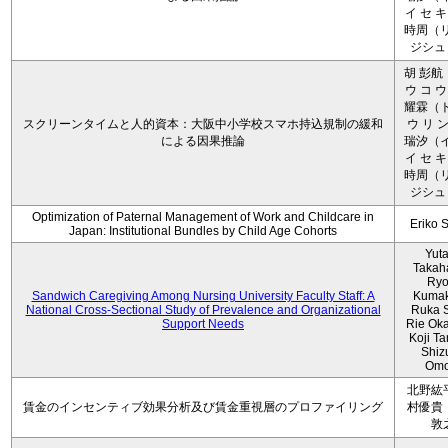
イ セ キ
時周（リ
ジシュ 
胡 彭航
ウ コ ウ
耀霖（ト
スクリーンタイムと人的資本：大阪中小学校スマホ持込規制の緩和
ウ リ ン
による因果推論
瑞汐（イ
イ セ キ
時周（リ
ジシュ 
Optimization of Paternal Management of Work and Childcare in
Eriko 
Japan: Institutional Bundles by Child Age Cohorts
Yut
Takah
Ryo
Sandwich Caregiving Among Nursing University Faculty Staff: A
Kumak
National Cross-Sectional Study of Prevalence and Organizational
Ruka S
Support Needs
Rie Ok
Koji T
Shiz
Omo
北野紘
賃金のインセンティブ効果分析及び賃金重視層のプロファイリング
村優貴
敦