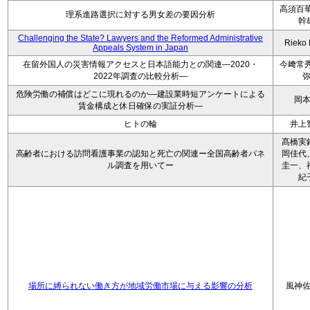
高須百華
理系進路選択に対する男女差の要因分析
幹
Challenging the State? Lawyers and the Reformed Administrative
Rieko
Appeals System in Japan
在留外国人の災害情報アクセスと日本語能力との関連―2020・
今﨑常秀
2022年調査の比較分析―
危険労働の補償はどこに現れるのか―建設業時短アンケートによる
岡
賃金構成と休日確保の実証分析―
ヒトの輪
井上
髙橋実
高齢者における訪問看護事業の認知と死亡の関連ー全国高齢者パネ
岡佳代
ル調査を用いてー
圭一、
紀
場所に縛られない働き方が地域労働市場に与える影響の分析
風神