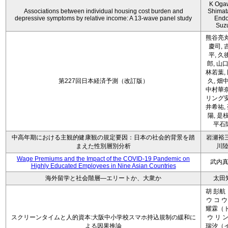
K Oga
Associations between individual housing cost burden and
Shimat
depressive symptoms by relative income: A 13-wave panel study
Endo
Suz
熊谷亮丸
慶司, 
平, 久
郎, 山口
林若葉,
第227回日本経済予測（改訂版）
久, 畑
中村華奈
リング安
井希祐,
陽, 是
平石
中高年期における主観的健康観の規定要因：日本の社会的背景を踏
岩瀬裕三
まえた性別層別分析
川
Wage Premiums and the Impact of the COVID‑19 Pandemic on
武内
Highly Educated Employees in Nine Asian Countries
海外留学と社会階層―エリートか、大衆か
太田
胡 彭航
ウ コ ウ
耀霖（ト
スクリーンタイムと人的資本:大阪中小学校スマホ持込規制の緩和に
ウ リ ン
よる因果推論
瑞汐（イ