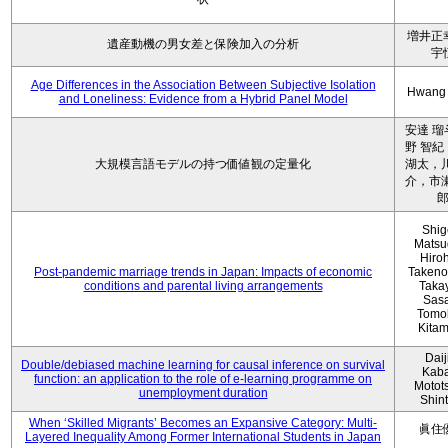
増井正
遺産動機の男女差と保険加入の分析
宇
Age Differences in the Association Between Subjective Isolation
Hwang
and Loneliness: Evidence from a Hybrid Panel Model
安達 瑠
野 智紀
大規模言語モデルの持つ価値観の定量化
湖太，川
介，市瀬
Shig
Matsu
Hiro
Post-pandemic marriage trends in Japan: Impacts of economic
Takeno
conditions and parental living arrangements
Taka
Sasa
Tomo
Kita
Daij
Double/debiased machine learning for causal inference on survival
Kaba
function: an application to the role of e-learning programme on
Motot
unemployment duration
Shin
When ‘Skilled Migrants’ Becomes an Expansive Category: Multi-
眞住
Layered Inequality Among Former International Students in Japan