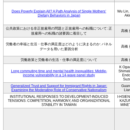
Does Poverty Explain All? A Path Analysis of Single Mothers’
Wu Lin, 
Dietary Behaviors in Japan
Aki
公共政策における非正規雇用の問題と正規雇用への転職について: 正
高橋 
規雇用への転職の諸要因に着目して
労働者の幸福と生活・仕事の満足度はどのように決まるのか: パネル
高橋 
データを用いた要因分析
労働政策と労働者の生活・仕事の満足度について
高橋 
K Oga
Long commuting time and mental health inequalities: Middle-
Shimat
income vulnerability in a 14-wave panel study
Endo
Suz
Generalized Trust and Support for Immigrant Rights in Japan:
Guan
Examining the Moderating Role of Conservative Nationalism
Lia
INSTITUTIONAL RESPONSES TO DEVELOPMENT-INDUCED
I-HSIEN
TENSIONS: COMPETITION, HARMONY, AND ORGANIZATIONAL
KAZU
STABILITY IN TAIWAN
MINE