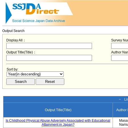
Output Search
Display All：
Survey N
Output Title(Title)：
Author N
Sort by:
− Lis
Output Title(Title)
Author
Is Childhood Physical Abuse Adversely Associated with Educational
Masa
Attainment in Japan?
Nari