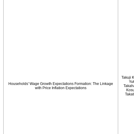
Takuji 
Yu
Households' Wage Growth Expectations Formation: The Linkage
Takah
with Price Inflation Expectations
Kos
Taka