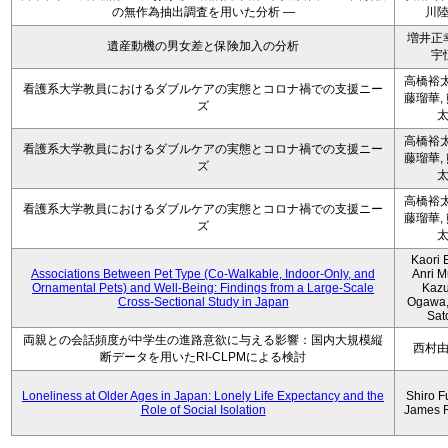
の無作為抽出調査を用いた分析 ―
川
増井正
遺産動機の男女差と保険加入の分析
宇
高橋裕太
看護系大学教員におけるダブルケアの実態とコロナ禍での支援ニー
藤瑠華,
ズ
高橋裕太
看護系大学教員におけるダブルケアの実態とコロナ禍での支援ニー
藤瑠華,
ズ
高橋裕太
看護系大学教員におけるダブルケアの実態とコロナ禍での支援ニー
藤瑠華,
ズ
Kaori 
Associations Between Pet Type (Co-Walkable, Indoor-Only, and
Anri M
Ornamental Pets) and Well-Being: Findings from a Large-Scale
Kaz
Cross-Sectional Study in Japan
Ogawa,
Sat
両親との会話頻度が中学生の進路意欲に与える影響：国内大規模縦
西村
断データを用いたRI-CLPMによる検討
Loneliness at Older Ages in Japan: Lonely Life Expectancy and the
Shiro F
Role of Social Isolation
James 