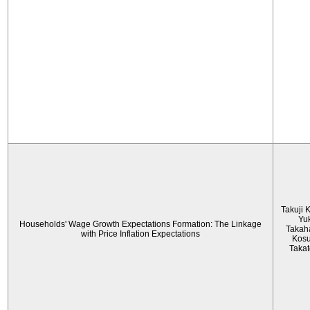
Takuji 
Yu
Households' Wage Growth Expectations Formation: The Linkage
Takah
with Price Inflation Expectations
Kos
Taka