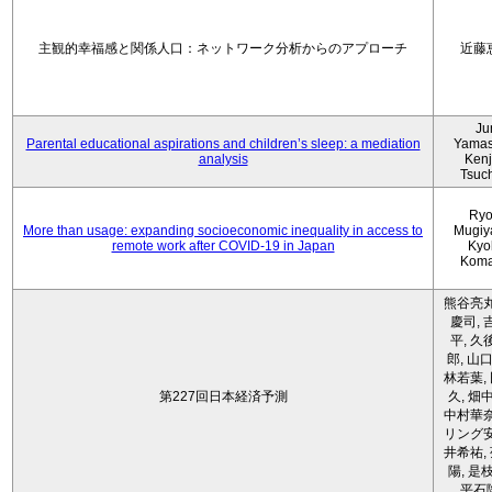
主観的幸福感と関係人口：ネットワーク分析からのアプローチ
近藤
Ju
Parental educational aspirations and children’s sleep: a mediation
Yamas
analysis
Kenji
Tsuc
Ryo
More than usage: expanding socioeconomic inequality in access to
Mugiy
remote work after COVID-19 in Japan
Kyo
Koma
熊谷亮丸
慶司, 
平, 久
郎, 山口
林若葉,
第227回日本経済予測
久, 畑
中村華奈
リング安
井希祐,
陽, 是
平石