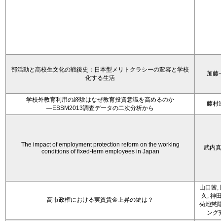
部活動と高校生文化の戦後史：日本型メリトクラシーの変容と学校
加藤
化する生活
学校外教育利用の経験はなぜ教育投資意識を高めるのか
藤村
―ESSM2013調査データの二次分析から
The impact of employment protection reform on the working
武内
conditions of fixed-term employees in Japan
山口茜,
久, 神
高市政権における実質賃金上昇の鍵は？
菊池慈陽
ング