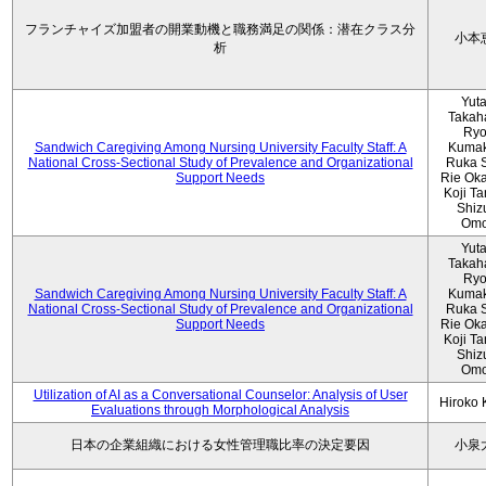
フランチャイズ加盟者の開業動機と職務満足の関係：潜在クラス分
小本
析
Yut
Takah
Ryo
Sandwich Caregiving Among Nursing University Faculty Staff: A
Kumak
National Cross-Sectional Study of Prevalence and Organizational
Ruka S
Support Needs
Rie Ok
Koji T
Shiz
Omo
Yut
Takah
Ryo
Sandwich Caregiving Among Nursing University Faculty Staff: A
Kumak
National Cross-Sectional Study of Prevalence and Organizational
Ruka S
Support Needs
Rie Ok
Koji T
Shiz
Omo
Utilization of AI as a Conversational Counselor: Analysis of User
Hiroko
Evaluations through Morphological Analysis
日本の企業組織における女性管理職比率の決定要因
小泉