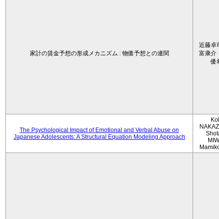
近藤卓
家計の賃金予想の形成メカニズム : 物価予想との連関
富康介
優
Ko
NAKAZ
The Psychological Impact of Emotional and Verbal Abuse on
Shot
Japanese Adolescents: A Structural Equation Modeling Approach
MIW
Mamik