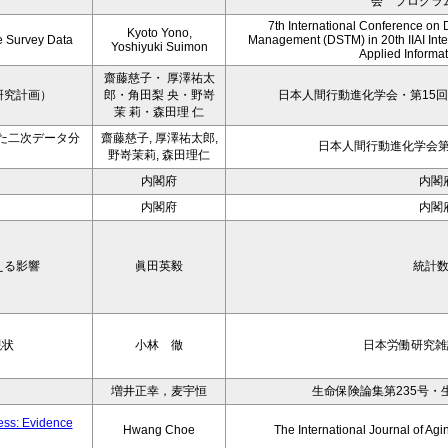
会 プログラ
7th International Conference on 
Kyoto Yono,
ce Survey Data
Management (DSTM) in 20th IIAI Int
Yoshiyuki Suimon
Applied Informati
齋藤慈子・ 厚澤祐太
研究計画）
郎・角田梨 央・野嵜
日本人間行動進化学会・第15回
茉 莉・森田理 仁
た二次データ分
齋藤慈子, 厚澤祐太郎,
日本人間行動進化学会第1
野嵜茉莉, 森田理仁
内閣府
内閣
内閣府
内閣
える影響
眞田英毅
統計
現状
小林 徹
日本労働研究雑誌
増井正幸，麦宇恒
生命保険論集第235号・
ness: Evidence
Hwang Choe
The International Journal of 