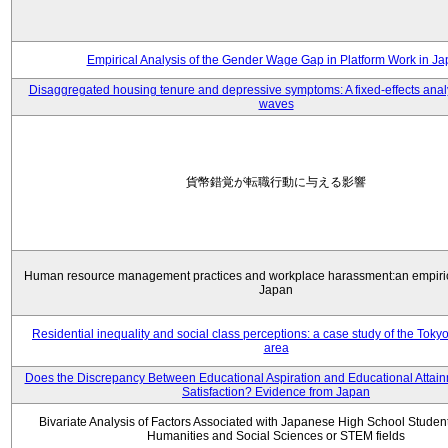
Empirical Analysis of the Gender Wage Gap in Platform Work in J
Disaggregated housing tenure and depressive symptoms: A fixed-effects anal
waves
貨幣錯覚が転職行動に与える影響
Human resource management practices and workplace harassment:an empiric
Japan
Residential inequality and social class perceptions: a case study of the Toky
area
Does the Discrepancy Between Educational Aspiration and Educational Attainm
Satisfaction? Evidence from Japan
Bivariate Analysis of Factors Associated with Japanese High School Student
Humanities and Social Sciences or STEM fields