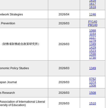
1616
1617
1618
etwork Strategies
2026/04
1246
PY140
 Prevention
2026/03
PM140
1088
1164
1227
1279
集（財務省財務総合政策研究所）
2026/03
1349
1429
1523
1598
1730
conomic Policy Studies
2026/03
1349
0762
Japan Journal
2026/03
1374
1508
rs Research
2026/03
1508
ssociation of International Liberal
2026/03
1510
versity of Education)