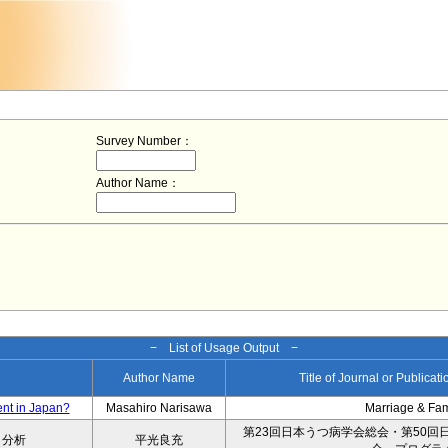
Survey Number：
Author Name：
− List of Usage Output −
Author Name
Title of Journal or Publicat
ent in Japan?
Masahiro Narisawa
Marriage & Fa
第23回日本うつ病学会総会・第50回
タ分析
平光良充