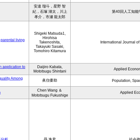
安達 瑠斗，星野 智
紀，石塚 湖太，川上
第40回人工知能
孝介，市瀬 龍太郎
Shigeki Matsuda1,
Hirohisa
parental living
Takenoshita,
International Journal o
Takayuki Sasaki,
Tomohiro Kitamura
 application to
Daijiro Kabata,
Applied Econom
Mototsugu Shintani
quality Among
眞住優助
Population, Spa
Chen Wang ＆
n
Applied Ec
Mototsugu Fukushige
証分析
聶 逸君
社会