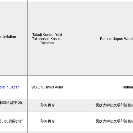
Takuji Kondo, Yuki
 Inflation
Takahashi, Kosuke
Bank of Japan Work
Takatomi
iors in Japan
Wu Lin, Ishida Akira
Nutrie
の転職の諸要因に
高橋 勇介
愛媛大学法文学部論集社
用いた要因分析
高橋 勇介
愛媛大学法文学部論集社