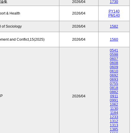
済論集
2026/04
1730
PY140
port & Health
2026/04
PM140
 of Sociology
2026/04
1582
pment and Conflict,15(2025)
2026/04
1560
0541
0598
0607
0608
0609
0610
0692
0693
0755
0818
0882
P
2026/04
0911
0991
1062
1130
1184
1233
1312
1313
1385