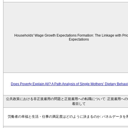
Households' Wage Growth Expectations Formation: The Linkage with Price
Expectations
Does Poverty Explain All? A Path Analysis of Single Mothers’ Dietary Behav
公共政策における非正規雇用の問題と正規雇用への転職について: 正規雇用へ
着目して
労働者の幸福と生活・仕事の満足度はどのように決まるのか: パネルデータを