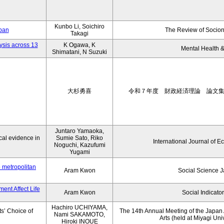
Kunbo Li, Soichiro
apan
The Review of Socion
Takagi
ysis across 13
K Ogawa, K
Mental Health &
Shimatani, N Suzuki
大杉勇喜
令和７年度 財政経済理論 論文
Juntaro Yamaoka,
al evidence in
Sumie Sato, Riko
International Journal of E
Noguchi, Kazufumi
Yugami
o metropolitan
Aram Kwon
Social Science 
ent Affect Life
Aram Kwon
Social Indicato
Hachiro UCHIYAMA,
s’ Choice of
The 14th Annual Meeting of the Japan A
Nami SAKAMOTO,
Arts (held at Miyagi Uni
Hiroki INOUE