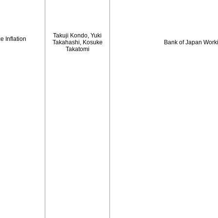
Takuji Kondo, Yuki
 Inflation
Takahashi, Kosuke
Bank of Japan Work
Takatomi