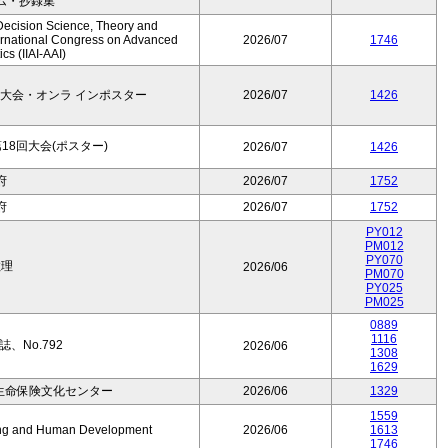
ム・抄録集
Decision Science, Theory and
ernational Congress on Advanced
2026/07
1746
cs (IIAI-AAI)
大会・オンラ インポスター
2026/07
1426
8回大会(ポスター)
2026/07
1426
府
2026/07
1752
府
2026/07
1752
PY012
PM012
PY070
数理
2026/06
PM070
PY025
PM025
0889
1116
、No.792
2026/06
1308
1629
生命保険文化センター
2026/06
1329
1559
Aging and Human Development
2026/06
1613
1746