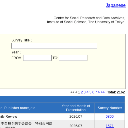
Japanese
Survey Title：
Year：
FROM:
TO:
<<
<
1
2
3
4
5
6
7
>
>>
Total: 2162
Year and Month of
ion, Publisher name, etc.
Survey Number
Presentation
mily Review
2026/07
0800
日本自殺予防学会総会 特別合同総
2026/07
1571