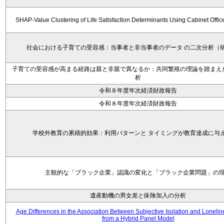
SHAP-Value Clustering of Life Satisfaction Determinants Using Cabinet Offi
社会における子育ての受容感：当事者と非当事者のデータ の二次分析（
子育ての受容感が高まる経路は親と非親で異なるか：共同繁殖の理論を踏まえ
析
令和８年度年次経済財政報告
令和８年度年次経済財政報告
学校外教育の累積的効果：利用パターンと タイミングが教育達成に与
主観的な「ブラック企業」認識の変化と「ブラック企業問題」の
遺産動機の男女差と保険加入の分析
Age Differences in the Association Between Subjective Isolation and Loneli
from a Hybrid Panel Model