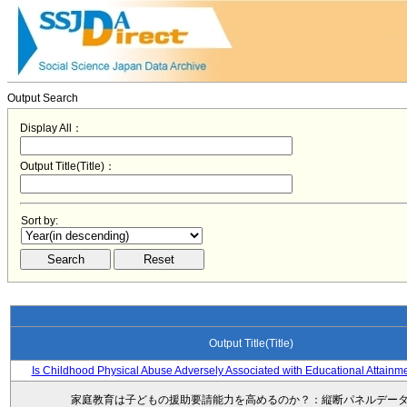
Output Search
Display All：
Output Title(Title)：
Sort by:
Output Title(Title)
Is Childhood Physical Abuse Adversely Associated with Educational Attainm
家庭教育は子どもの援助要請能力を高めるのか？：縦断パネルデー