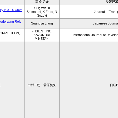
高橋 勇介
愛媛経
K Ogawa, K
ity in a 14-wave
Shimatani, K Endo, N
Journal of Trans
Suzuki
Moderating Role
Guangyu Liang
Japanese Journal
I-HSIEN TING,
OMPETITION,
KAZUNORI
International Journal of Develo
MINETAKI
題
中村二朗・菅原慎矢
日経B