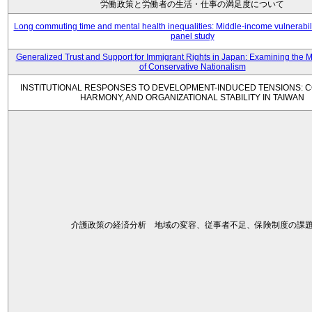
労働政策と労働者の生活・仕事の満足度について
Long commuting time and mental health inequalities: Middle-income vulnerabil
panel study
Generalized Trust and Support for Immigrant Rights in Japan: Examining the 
of Conservative Nationalism
INSTITUTIONAL RESPONSES TO DEVELOPMENT-INDUCED TENSIONS: C
HARMONY, AND ORGANIZATIONAL STABILITY IN TAIWAN
介護政策の経済分析 地域の変容、従事者不足、保険制度の課