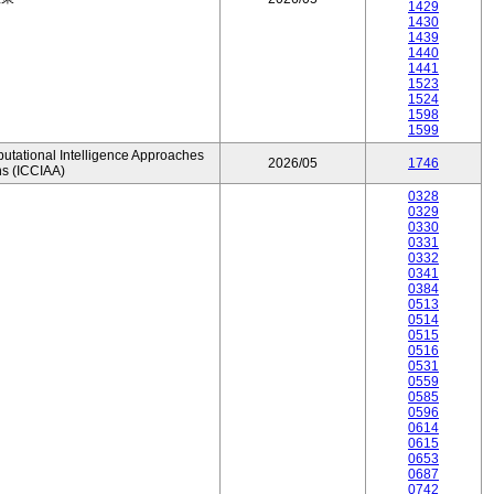
1429
1430
1439
1440
1441
1523
1524
1598
1599
utational Intelligence Approaches
2026/05
1746
ns (ICCIAA)
0328
0329
0330
0331
0332
0341
0384
0513
0514
0515
0516
0531
0559
0585
0596
0614
0615
0653
0687
0742