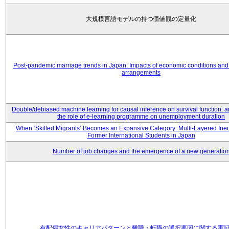
大規模言語モデルの持つ価値観の定量化
Post-pandemic marriage trends in Japan: Impacts of economic conditions and 
arrangements
Double/debiased machine learning for causal inference on survival function: an
the role of e-learning programme on unemployment duration
When ‘Skilled Migrants’ Becomes an Expansive Category: Multi-Layered Ine
Former International Students in Japan
Number of job changes and the emergence of a new generatio
有配偶女性のキャリアパターンと離職・転職の選択要因に関する実