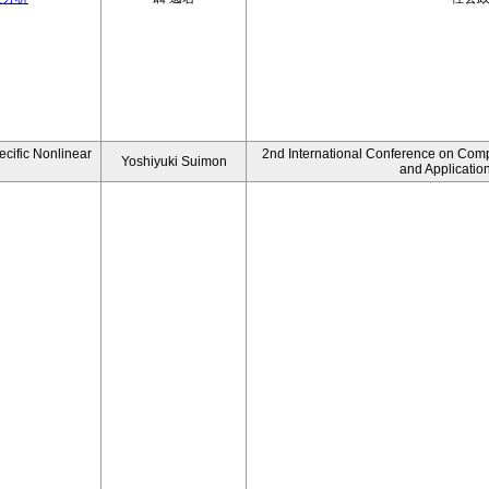
ecific Nonlinear
2nd International Conference on Comp
Yoshiyuki Suimon
and Applicatio