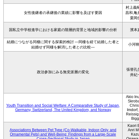
村上義昭
女性後継者の承継後の業績に影響を及ぼす要因
昌和,亀
栗岡
国私立中学校進学における家庭の階層的背景と地域的影響の分析
濱本
結婚につながる同棲に関する探索的検討 ―同棲を経て結婚した者と
小河
結婚せず同棲を解消した者との比較―
張替孔
政治参加にみる無党派層の変化
井紀
Akio Inu
Skrob
Youth Transition and Social Welfare: A Comparative Study of Japan,
Chris
Germany, Switzerland, The United Kingdom, and Norway
Imdorf, 
Reissig
Bigg
Kaori 
Associations Between Pet Type (Co-Walkable, Indoor-Only, and
Anri M
Ornamental Pets) and Well-Being: Findings from a Large-Scale
Kaz
Cross-Sectional Study in Japan
Ogawa,