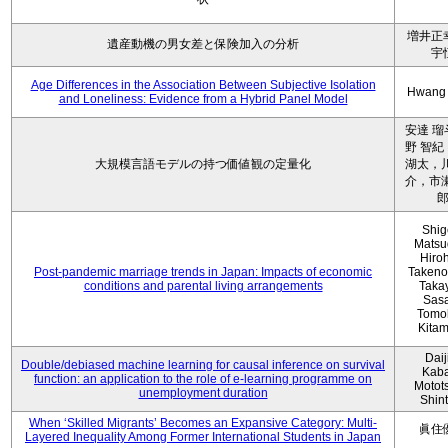
増井正
遺産動機の男女差と保険加入の分析
宇
Age Differences in the Association Between Subjective Isolation
Hwang
and Loneliness: Evidence from a Hybrid Panel Model
安達 瑠
野 智紀
大規模言語モデルの持つ価値観の定量化
湖太，川
介，市瀬
Shig
Matsu
Hiro
Post-pandemic marriage trends in Japan: Impacts of economic
Takeno
conditions and parental living arrangements
Taka
Sasa
Tomo
Kita
Daij
Double/debiased machine learning for causal inference on survival
Kaba
function: an application to the role of e-learning programme on
Motot
unemployment duration
Shin
When ‘Skilled Migrants’ Becomes an Expansive Category: Multi-
眞住
Layered Inequality Among Former International Students in Japan