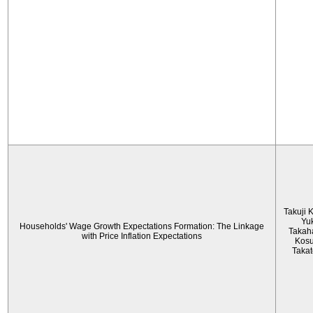
Takuji 
Yu
Households' Wage Growth Expectations Formation: The Linkage
Takah
with Price Inflation Expectations
Kos
Taka