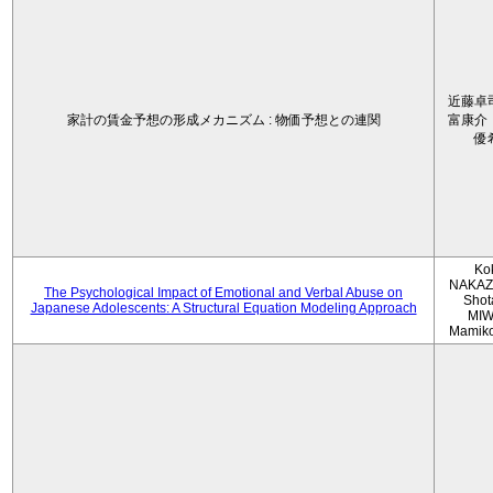
近藤卓
家計の賃金予想の形成メカニズム : 物価予想との連関
富康介
優
Ko
NAKAZ
The Psychological Impact of Emotional and Verbal Abuse on
Shot
Japanese Adolescents: A Structural Equation Modeling Approach
MIW
Mamik