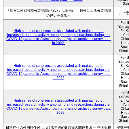
Sat
「地方は性別役割分業意識が強い」は本当か －属性による分業意識
井上
の違いを探る－
Fumi
Yamag
High sense of coherence is associated with maintained or
Eri K
increased research activity among nursing researchers during the
Yur
COVID-19 pandemic: A secondary analysis of archived survey data
Ohka
in 2022.
Hiro
Sawa
Shiori 
Fumi
Yamag
High sense of coherence is associated with maintained or
Eri K
increased research activity among nursing researchers during the
Yur
COVID-19 pandemic: A secondary analysis of archived survey data
Ohka
in 2022
Hiro
Sawa
Shiori 
Fumi
Yamag
High sense of coherence is associated with maintained or
Eri K
increased research activity among nursing researchers during the
Yur
COVID-19 pandemic: A secondary analysis of archived survey data
Ohka
in 2022
Hiro
Sawa
Shiori 
日本在住の外国籍住民における主観的健康観の関連要因 ― 全国規模
安齋寿美