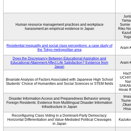
Junt
Yama
Human resource management practices and workplace
Sumie 
harassment:an empirical evidence in Japan
Riko No
Kazu
Yug
Residential inequality and social class perceptions: a case study of
Aram 
the Tokyo metropolitan area
Does the Discrepancy Between Educational Aspiration and
Educational Attainment Affect Life Satisfaction? Evidence from
Aram 
Japan
Hach
UCHIY
Bivariate Analysis of Factors Associated with Japanese High School
Na
Students’ Choice of Humanities and Social Sciences or STEM fields
SAKAM
Hiroki
Imas
Disaster Information Access and Preparedness Behavior among
Tsune
Foreign Residents: Evidence from Multilingual Disaster Information
,Oka
Infrastructure in Japan
Hisa
Reconfiguring Class Voting in a Dominant-Party Democracy:
Horizontal Differentiation and Value-Mediated Political Cleavages
Kazuko
in Japan