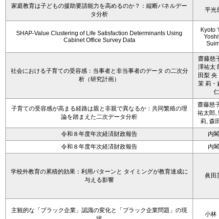
家庭教育は子どもの援助要請能力を高めるのか？：縦断パネルデー
平光
タ分析
Kyoto 
SHAP-Value Clustering of Life Satisfaction Determinants Using
Yoshi
Cabinet Office Survey Data
Sui
齋藤慈子
澤祐太 
社会における子育ての受容感：当事者と非当事者のデータ の二次分
田梨 央
析（研究計画）
茉 莉・
齋藤慈子
子育ての受容感が高まる経路は親と非親で異なるか：共同繁殖の理
祐太郎,
論を踏まえた二次データ分析
莉, 森
令和８年度年次経済財政報告
内
令和８年度年次経済財政報告
内
学校外教育の累積的効果：利用パターンと タイミングが教育達成に
眞田
与える影響
主観的な「ブラック企業」認識の変化と「ブラック企業問題」の現
小林
状