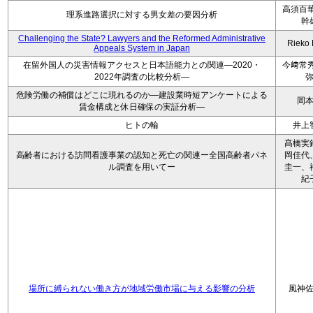
高須百華
理系進路選択に対する男女差の要因分析
幹
Challenging the State? Lawyers and the Reformed Administrative
Rieko
Appeals System in Japan
在留外国人の災害情報アクセスと日本語能力との関連―2020・
今﨑常秀
2022年調査の比較分析―
危険労働の補償はどこに現れるのか―建設業時短アンケートによる
岡
賃金構成と休日確保の実証分析―
ヒトの輪
井上
髙橋実
高齢者における訪問看護事業の認知と死亡の関連ー全国高齢者パネ
岡佳代
ル調査を用いてー
圭一、
紀
場所に縛られない働き方が地域労働市場に与える影響の分析
風神