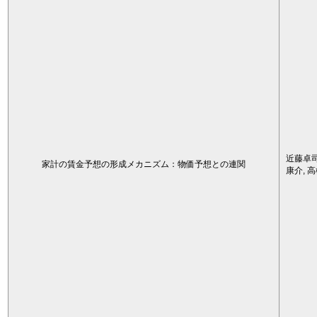
近藤卓司
家計の賃金予想の形成メカニズム：物価予想との連関
康介, 