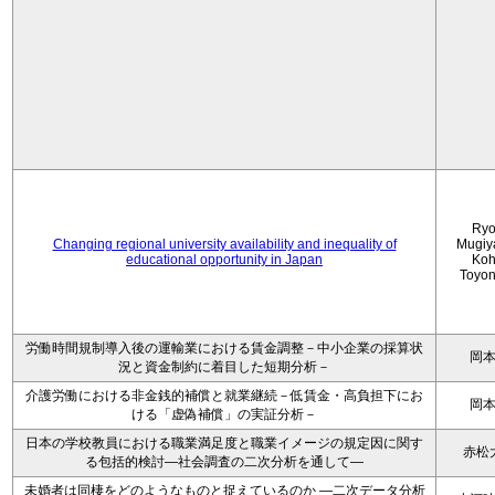
Ryo
Changing regional university availability and inequality of
Mugiy
educational opportunity in Japan
Koh
Toyo
労働時間規制導入後の運輸業における賃金調整－中小企業の採算状
岡
況と資金制約に着目した短期分析－
介護労働における非金銭的補償と就業継続－低賃金・高負担下にお
岡
ける「虚偽補償」の実証分析－
日本の学校教員における職業満足度と職業イメージの規定因に関す
赤松
る包括的検討―社会調査の二次分析を通して―
未婚者は同棲をどのようなものと捉えているのか —二次データ分析