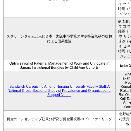
イ セ キ
時周（リ
ジシュ 
胡 彭航
ウ コ ウ
耀霖（ト
スクリーンタイムと人的資本：大阪中小学校スマホ持込規制の緩和
ウ リ ン
による因果推論
瑞汐（イ
イ セ キ
時周（リ
ジシュ 
Optimization of Paternal Management of Work and Childcare in
Eriko 
Japan: Institutional Bundles by Child Age Cohorts
Yut
Takah
Ryo
Sandwich Caregiving Among Nursing University Faculty Staff: A
Kumak
National Cross-Sectional Study of Prevalence and Organizational
Ruka S
Support Needs
Rie Ok
Koji T
Shiz
Omo
北野紘
賃金のインセンティブ効果分析及び賃金重視層のプロファイリング
村優貴
敦