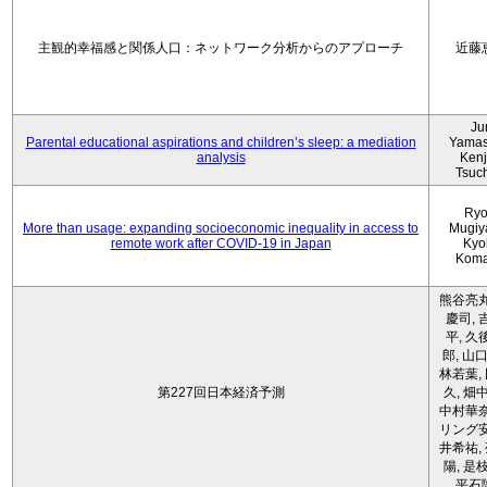
主観的幸福感と関係人口：ネットワーク分析からのアプローチ
近藤
Ju
Parental educational aspirations and children’s sleep: a mediation
Yamas
analysis
Kenji
Tsuc
Ryo
More than usage: expanding socioeconomic inequality in access to
Mugiy
remote work after COVID-19 in Japan
Kyo
Koma
熊谷亮丸
慶司, 
平, 久
郎, 山口
林若葉,
第227回日本経済予測
久, 畑
中村華奈
リング安
井希祐,
陽, 是
平石