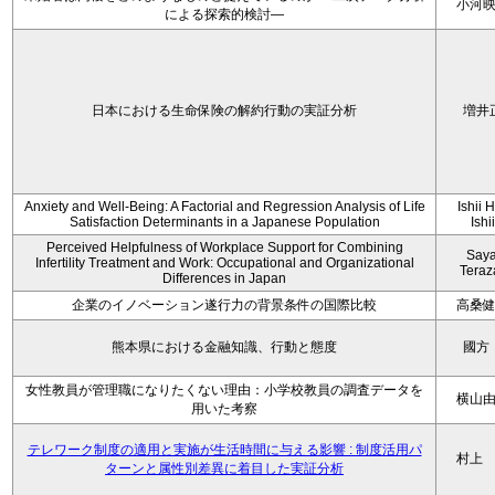
小河
による探索的検討—
日本における生命保険の解約行動の実証分析
増井
Anxiety and Well-Being: A Factorial and Regression Analysis of Life
Ishii 
Satisfaction Determinants in a Japanese Population
Ishi
Perceived Helpfulness of Workplace Support for Combining
Say
Infertility Treatment and Work: Occupational and Organizational
Tera
Differences in Japan
企業のイノベーション遂行力の背景条件の国際比較
高桑
熊本県における金融知識、行動と態度
國方
女性教員が管理職になりたくない理由：小学校教員の調査データを
横山
用いた考察
テレワーク制度の適用と実施が生活時間に与える影響 : 制度活用パ
村上
ターンと属性別差異に着目した実証分析