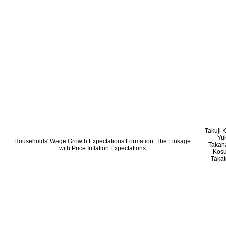
Takuji 
Yu
Households' Wage Growth Expectations Formation: The Linkage
Takah
with Price Inflation Expectations
Kos
Taka