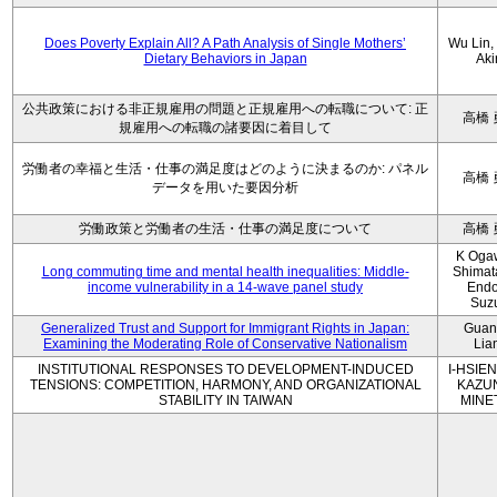
Does Poverty Explain All? A Path Analysis of Single Mothers’
Wu Lin, 
Dietary Behaviors in Japan
Aki
公共政策における非正規雇用の問題と正規雇用への転職について: 正
高橋 
規雇用への転職の諸要因に着目して
労働者の幸福と生活・仕事の満足度はどのように決まるのか: パネル
高橋 
データを用いた要因分析
労働政策と労働者の生活・仕事の満足度について
高橋 
K Oga
Long commuting time and mental health inequalities: Middle-
Shimat
income vulnerability in a 14-wave panel study
Endo
Suz
Generalized Trust and Support for Immigrant Rights in Japan:
Guan
Examining the Moderating Role of Conservative Nationalism
Lia
INSTITUTIONAL RESPONSES TO DEVELOPMENT-INDUCED
I-HSIEN
TENSIONS: COMPETITION, HARMONY, AND ORGANIZATIONAL
KAZU
STABILITY IN TAIWAN
MINE