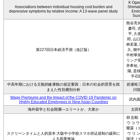
K Oga
Associations between individual housing cost burden and
Shimat
depressive symptoms by relative income: A 13-wave panel study
Endo
Suz
熊谷亮丸
慶司, 
平, 久
郎, 山口
林若葉,
第227回日本経済予測（改訂版）
久, 畑
中村華奈
リング安
井希祐,
陽, 是
平石
中高年期における主観的健康観の規定要因：日本の社会的背景を踏
岩瀬裕三
まえた性別層別分析
川
Wage Premiums and the Impact of the COVID‑19 Pandemic on
武内
Highly Educated Employees in Nine Asian Countries
海外留学と社会階層―エリートか、大衆か
太田
胡 彭航
ウ コ ウ
耀霖（ト
スクリーンタイムと人的資本:大阪中小学校スマホ持込規制の緩和に
ウ リ ン
よる因果推論
瑞汐（イ