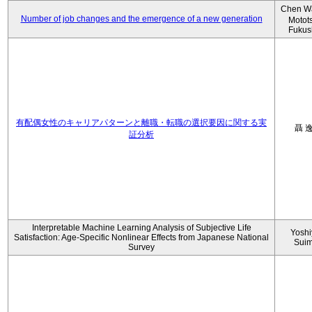
Chen W
Number of job changes and the emergence of a new generation
Motot
Fukus
有配偶女性のキャリアパターンと離職・転職の選択要因に関する実
聶 
証分析
Interpretable Machine Learning Analysis of Subjective Life
Yoshi
Satisfaction: Age-Specific Nonlinear Effects from Japanese National
Sui
Survey