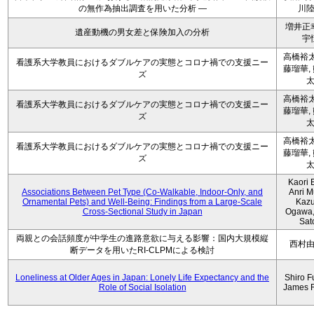
の無作為抽出調査を用いた分析 ―
川
増井正
遺産動機の男女差と保険加入の分析
宇
高橋裕太
看護系大学教員におけるダブルケアの実態とコロナ禍での支援ニー
藤瑠華,
ズ
高橋裕太
看護系大学教員におけるダブルケアの実態とコロナ禍での支援ニー
藤瑠華,
ズ
高橋裕太
看護系大学教員におけるダブルケアの実態とコロナ禍での支援ニー
藤瑠華,
ズ
Kaori 
Associations Between Pet Type (Co-Walkable, Indoor-Only, and
Anri M
Ornamental Pets) and Well-Being: Findings from a Large-Scale
Kaz
Cross-Sectional Study in Japan
Ogawa,
Sat
両親との会話頻度が中学生の進路意欲に与える影響：国内大規模縦
西村
断データを用いたRI-CLPMによる検討
Loneliness at Older Ages in Japan: Lonely Life Expectancy and the
Shiro F
Role of Social Isolation
James 