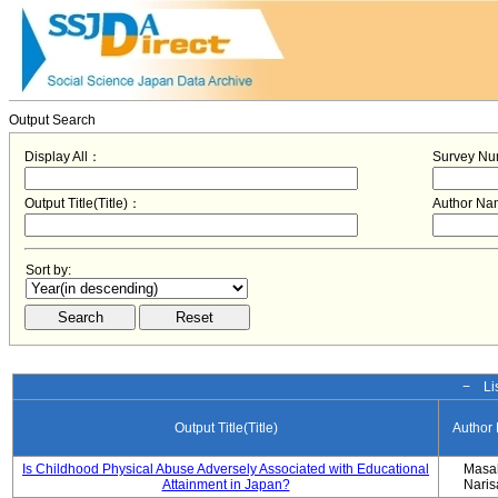
Output Search
Display All：
Survey N
Output Title(Title)：
Author N
Sort by:
− Lis
Output Title(Title)
Author
Is Childhood Physical Abuse Adversely Associated with Educational
Masa
Attainment in Japan?
Nari