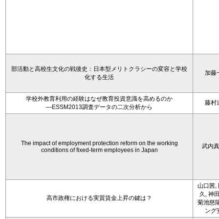
部活動と高校生文化の戦後史：日本型メリトクラシーの変容と学校
加藤
化する生活
学校外教育利用の経験はなぜ教育投資意識を高めるのか
藤村
―ESSM2013調査データの二次分析から
The impact of employment protection reform on the working
武内
conditions of fixed-term employees in Japan
山口茜,
久, 神
高市政権における実質賃金上昇の鍵は？
菊池慈陽
ング