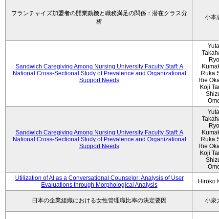
フランチャイズ加盟者の開業動機と職務満足の関係：潜在クラス分
小本
析
Yut
Takah
Ryo
Sandwich Caregiving Among Nursing University Faculty Staff: A
Kumak
National Cross-Sectional Study of Prevalence and Organizational
Ruka S
Support Needs
Rie Ok
Koji T
Shiz
Omo
Yut
Takah
Ryo
Sandwich Caregiving Among Nursing University Faculty Staff: A
Kumak
National Cross-Sectional Study of Prevalence and Organizational
Ruka S
Support Needs
Rie Ok
Koji T
Shiz
Omo
Utilization of AI as a Conversational Counselor: Analysis of User
Hiroko
Evaluations through Morphological Analysis
日本の企業組織における女性管理職比率の決定要因
小泉