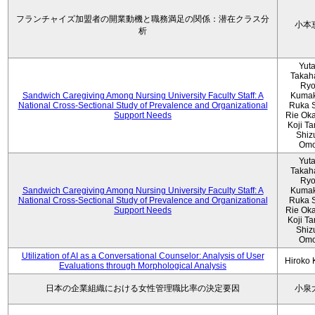
フランチャイズ加盟者の開業動機と職務満足の関係：潜在クラス分
小本
析
Yut
Takah
Ryo
Sandwich Caregiving Among Nursing University Faculty Staff: A
Kumak
National Cross-Sectional Study of Prevalence and Organizational
Ruka S
Support Needs
Rie Ok
Koji T
Shiz
Omo
Yut
Takah
Ryo
Sandwich Caregiving Among Nursing University Faculty Staff: A
Kumak
National Cross-Sectional Study of Prevalence and Organizational
Ruka S
Support Needs
Rie Ok
Koji T
Shiz
Omo
Utilization of AI as a Conversational Counselor: Analysis of User
Hiroko
Evaluations through Morphological Analysis
日本の企業組織における女性管理職比率の決定要因
小泉