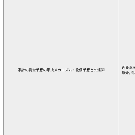
近藤卓司
家計の賃金予想の形成メカニズム：物価予想との連関
康介, 