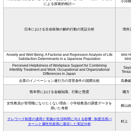
小河
による探索的検討—
日本における生命保険の解約行動の実証分析
増井
Anxiety and Well-Being: A Factorial and Regression Analysis of Life
Ishii 
Satisfaction Determinants in a Japanese Population
Ishi
Perceived Helpfulness of Workplace Support for Combining
Say
Infertility Treatment and Work: Occupational and Organizational
Tera
Differences in Japan
企業のイノベーション遂行力の背景条件の国際比較
高桑
熊本県における金融知識、行動と態度
國方
女性教員が管理職になりたくない理由：小学校教員の調査データを
横山
用いた考察
テレワーク制度の適用と実施が生活時間に与える影響 : 制度活用パ
村上
ターンと属性別差異に着目した実証分析