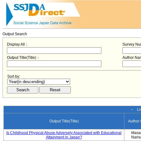
Output Search
Display All：
Survey N
Output Title(Title)：
Author N
Sort by:
− Lis
Output Title(Title)
Author
Is Childhood Physical Abuse Adversely Associated with Educational
Masa
Attainment in Japan?
Nari