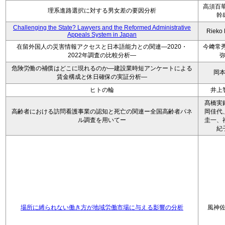
高須百華
理系進路選択に対する男女差の要因分析
幹
Challenging the State? Lawyers and the Reformed Administrative
Rieko
Appeals System in Japan
在留外国人の災害情報アクセスと日本語能力との関連―2020・
今﨑常秀
2022年調査の比較分析―
危険労働の補償はどこに現れるのか―建設業時短アンケートによる
岡
賃金構成と休日確保の実証分析―
ヒトの輪
井上
髙橋実
高齢者における訪問看護事業の認知と死亡の関連ー全国高齢者パネ
岡佳代
ル調査を用いてー
圭一、
紀
場所に縛られない働き方が地域労働市場に与える影響の分析
風神