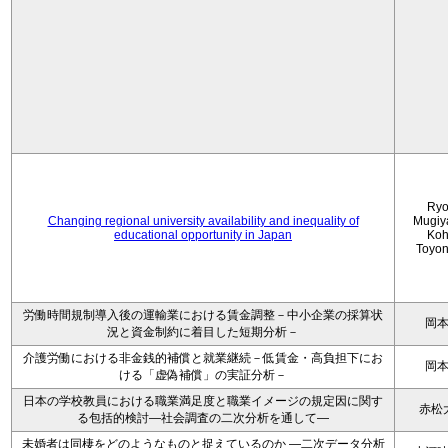
Ryo
Changing regional university availability and inequality of
Mugiy
educational opportunity in Japan
Koh
Toyo
労働時間規制導入後の運輸業における賃金調整－中小企業の採算状
岡
況と資金制約に着目した短期分析－
介護労働における非金銭的補償と就業継続－低賃金・高負担下にお
岡
ける「虚偽補償」の実証分析－
日本の学校教員における職業満足度と職業イメージの規定因に関す
赤松
る包括的検討―社会調査の二次分析を通して―
未婚者は同棲をどのようなものと捉えているのか —二次データ分析