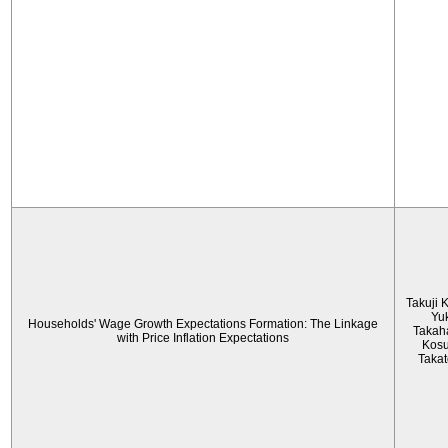
Takuji 
Yu
Households' Wage Growth Expectations Formation: The Linkage
Takah
with Price Inflation Expectations
Kos
Taka