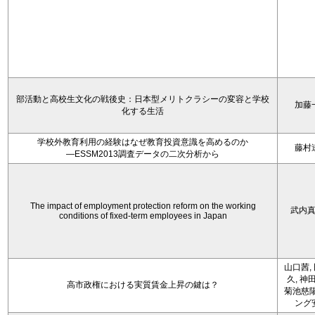
部活動と高校生文化の戦後史：日本型メリトクラシーの変容と学校
加藤
化する生活
学校外教育利用の経験はなぜ教育投資意識を高めるのか
藤村
―ESSM2013調査データの二次分析から
The impact of employment protection reform on the working
武内
conditions of fixed-term employees in Japan
山口茜,
久, 神
高市政権における実質賃金上昇の鍵は？
菊池慈陽
ング