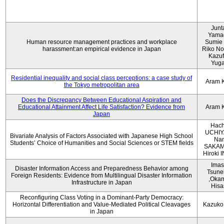
Junt
Yama
Human resource management practices and workplace
Sumie 
harassment:an empirical evidence in Japan
Riko No
Kazu
Yug
Residential inequality and social class perceptions: a case study of
Aram 
the Tokyo metropolitan area
Does the Discrepancy Between Educational Aspiration and
Educational Attainment Affect Life Satisfaction? Evidence from
Aram 
Japan
Hach
UCHIY
Bivariate Analysis of Factors Associated with Japanese High School
Na
Students’ Choice of Humanities and Social Sciences or STEM fields
SAKAM
Hiroki
Imas
Disaster Information Access and Preparedness Behavior among
Tsune
Foreign Residents: Evidence from Multilingual Disaster Information
,Oka
Infrastructure in Japan
Hisa
Reconfiguring Class Voting in a Dominant-Party Democracy:
Horizontal Differentiation and Value-Mediated Political Cleavages
Kazuko
in Japan