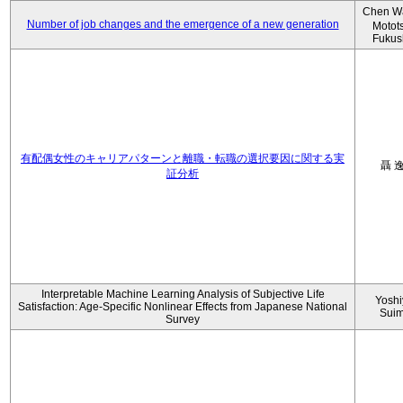
Chen W
Number of job changes and the emergence of a new generation
Motot
Fukus
有配偶女性のキャリアパターンと離職・転職の選択要因に関する実
聶 
証分析
Interpretable Machine Learning Analysis of Subjective Life
Yoshi
Satisfaction: Age-Specific Nonlinear Effects from Japanese National
Sui
Survey