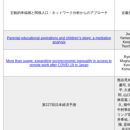
主観的幸福感と関係人口：ネットワーク分析からのアプローチ
近藤
Ju
Parental educational aspirations and children’s sleep: a mediation
Yamas
analysis
Kenji
Tsuc
Ryo
More than usage: expanding socioeconomic inequality in access to
Mugiy
remote work after COVID-19 in Japan
Kyo
Koma
熊谷亮丸
慶司, 
平, 久
郎, 山口
林若葉,
第227回日本経済予測
久, 畑
中村華奈
リング安
井希祐,
陽, 是
平石