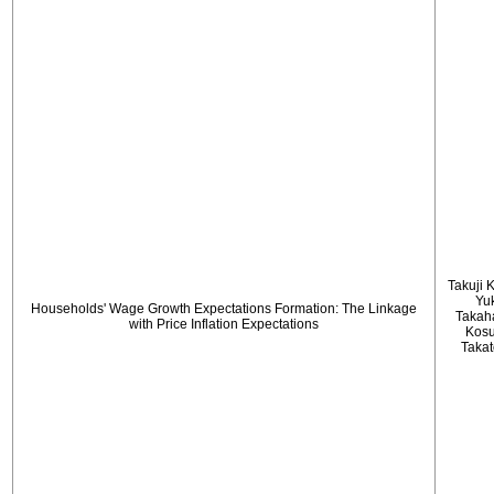
Takuji 
Yu
Households' Wage Growth Expectations Formation: The Linkage
Takah
with Price Inflation Expectations
Kos
Taka