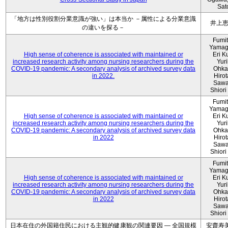
Sat
「地方は性別役割分業意識が強い」は本当か －属性による分業意識
井上
の違いを探る－
Fumi
Yamag
High sense of coherence is associated with maintained or
Eri K
increased research activity among nursing researchers during the
Yur
COVID-19 pandemic: A secondary analysis of archived survey data
Ohka
in 2022.
Hiro
Sawa
Shiori 
Fumi
Yamag
High sense of coherence is associated with maintained or
Eri K
increased research activity among nursing researchers during the
Yur
COVID-19 pandemic: A secondary analysis of archived survey data
Ohka
in 2022
Hiro
Sawa
Shiori 
Fumi
Yamag
High sense of coherence is associated with maintained or
Eri K
increased research activity among nursing researchers during the
Yur
COVID-19 pandemic: A secondary analysis of archived survey data
Ohka
in 2022
Hiro
Sawa
Shiori 
日本在住の外国籍住民における主観的健康観の関連要因 ― 全国規模
安齋寿美