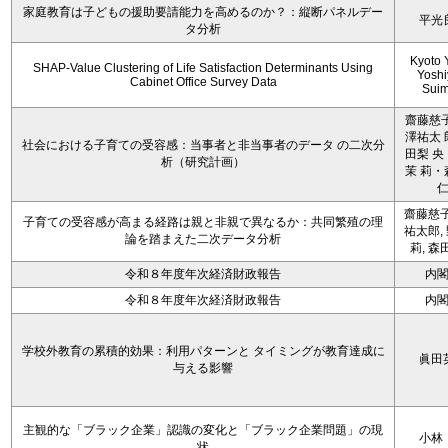
家庭教育は子どもの援助要請能力を高めるのか？：縦断パネルデー
平光
タ分析
Kyoto 
SHAP-Value Clustering of Life Satisfaction Determinants Using
Yoshi
Cabinet Office Survey Data
Sui
齋藤慈子
澤祐太 
社会における子育ての受容感：当事者と非当事者のデータ の二次分
田梨 央
析（研究計画）
茉 莉・
齋藤慈子
子育ての受容感が高まる経路は親と非親で異なるか：共同繁殖の理
祐太郎,
論を踏まえた二次データ分析
莉, 森
令和８年度年次経済財政報告
内
令和８年度年次経済財政報告
内
学校外教育の累積的効果：利用パターンと タイミングが教育達成に
眞田
与える影響
主観的な「ブラック企業」認識の変化と「ブラック企業問題」の現
小林
状