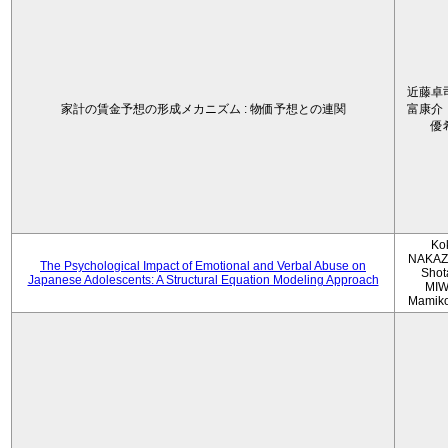
近藤卓
家計の賃金予想の形成メカニズム : 物価予想との連関
富康介
優
Ko
NAKAZ
The Psychological Impact of Emotional and Verbal Abuse on
Shot
Japanese Adolescents: A Structural Equation Modeling Approach
MIW
Mamik