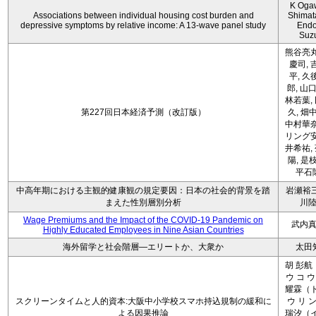
K Oga
Associations between individual housing cost burden and
Shimat
depressive symptoms by relative income: A 13-wave panel study
Endo
Suz
熊谷亮丸
慶司, 
平, 久
郎, 山口
林若葉,
第227回日本経済予測（改訂版）
久, 畑
中村華奈
リング安
井希祐,
陽, 是
平石
中高年期における主観的健康観の規定要因：日本の社会的背景を踏
岩瀬裕三
まえた性別層別分析
川
Wage Premiums and the Impact of the COVID‑19 Pandemic on
武内
Highly Educated Employees in Nine Asian Countries
海外留学と社会階層―エリートか、大衆か
太田
胡 彭航
ウ コ ウ
耀霖（ト
スクリーンタイムと人的資本:大阪中小学校スマホ持込規制の緩和に
ウ リ ン
よる因果推論
瑞汐（イ