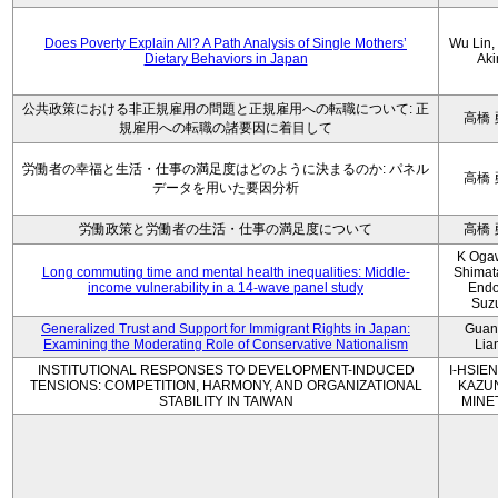
Does Poverty Explain All? A Path Analysis of Single Mothers’
Wu Lin, 
Dietary Behaviors in Japan
Aki
公共政策における非正規雇用の問題と正規雇用への転職について: 正
高橋 
規雇用への転職の諸要因に着目して
労働者の幸福と生活・仕事の満足度はどのように決まるのか: パネル
高橋 
データを用いた要因分析
労働政策と労働者の生活・仕事の満足度について
高橋 
K Oga
Long commuting time and mental health inequalities: Middle-
Shimat
income vulnerability in a 14-wave panel study
Endo
Suz
Generalized Trust and Support for Immigrant Rights in Japan:
Guan
Examining the Moderating Role of Conservative Nationalism
Lia
INSTITUTIONAL RESPONSES TO DEVELOPMENT-INDUCED
I-HSIEN
TENSIONS: COMPETITION, HARMONY, AND ORGANIZATIONAL
KAZU
STABILITY IN TAIWAN
MINE