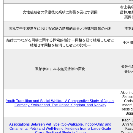
村上義昭
女性後継者の承継後の業績に影響を及ぼす要因
昌和,亀
栗岡
国私立中学校進学における家庭の階層的背景と地域的影響の分析
濱本
結婚につながる同棲に関する探索的検討 ―同棲を経て結婚した者と
小河
結婚せず同棲を解消した者との比較―
張替孔
政治参加にみる無党派層の変化
井紀
Akio Inu
Skrob
Youth Transition and Social Welfare: A Comparative Study of Japan,
Chris
Germany, Switzerland, The United Kingdom, and Norway
Imdorf, 
Reissig
Bigg
Kaori 
Associations Between Pet Type (Co-Walkable, Indoor-Only, and
Anri M
Ornamental Pets) and Well-Being: Findings from a Large-Scale
Kaz
Cross-Sectional Study in Japan
Ogawa,