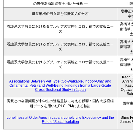
の無作為抽出調査を用いた分析 ―
川
増井正
遺産動機の男女差と保険加入の分析
宇
高橋裕太
看護系大学教員におけるダブルケアの実態とコロナ禍での支援ニー
藤瑠華,
ズ
高橋裕太
看護系大学教員におけるダブルケアの実態とコロナ禍での支援ニー
藤瑠華,
ズ
高橋裕太
看護系大学教員におけるダブルケアの実態とコロナ禍での支援ニー
藤瑠華,
ズ
Kaori 
Associations Between Pet Type (Co-Walkable, Indoor-Only, and
Anri M
Ornamental Pets) and Well-Being: Findings from a Large-Scale
Kaz
Cross-Sectional Study in Japan
Ogawa,
Sat
両親との会話頻度が中学生の進路意欲に与える影響：国内大規模縦
西村
断データを用いたRI-CLPMによる検討
Loneliness at Older Ages in Japan: Lonely Life Expectancy and the
Shiro F
Role of Social Isolation
James 