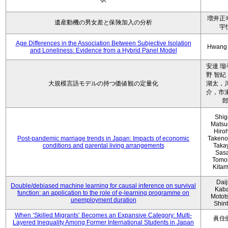
増井正
遺産動機の男女差と保険加入の分析
宇
Age Differences in the Association Between Subjective Isolation
Hwang
and Loneliness: Evidence from a Hybrid Panel Model
安達 瑠
野 智紀
大規模言語モデルの持つ価値観の定量化
湖太，川
介，市瀬
Shig
Matsu
Hiro
Post-pandemic marriage trends in Japan: Impacts of economic
Takeno
conditions and parental living arrangements
Taka
Sasa
Tomo
Kita
Daij
Double/debiased machine learning for causal inference on survival
Kaba
function: an application to the role of e-learning programme on
Motot
unemployment duration
Shin
When ‘Skilled Migrants’ Becomes an Expansive Category: Multi-
眞住
Layered Inequality Among Former International Students in Japan