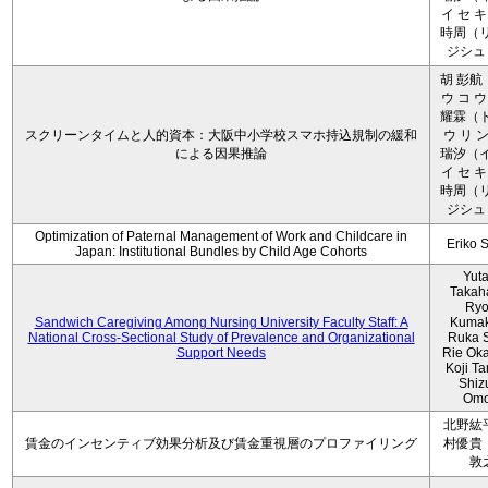
イ セ キ
時周（リ
ジシュ 
胡 彭航
ウ コ ウ
耀霖（ト
スクリーンタイムと人的資本：大阪中小学校スマホ持込規制の緩和
ウ リ ン
による因果推論
瑞汐（イ
イ セ キ
時周（リ
ジシュ 
Optimization of Paternal Management of Work and Childcare in
Eriko 
Japan: Institutional Bundles by Child Age Cohorts
Yut
Takah
Ryo
Sandwich Caregiving Among Nursing University Faculty Staff: A
Kumak
National Cross-Sectional Study of Prevalence and Organizational
Ruka S
Support Needs
Rie Ok
Koji T
Shiz
Omo
北野紘
賃金のインセンティブ効果分析及び賃金重視層のプロファイリング
村優貴
敦