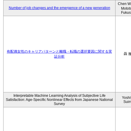
Chen W
Number of job changes and the emergence of a new generation
Motot
Fukus
有配偶女性のキャリアパターンと離職・転職の選択要因に関する実
聶 
証分析
Interpretable Machine Learning Analysis of Subjective Life
Yoshi
Satisfaction: Age-Specific Nonlinear Effects from Japanese National
Sui
Survey