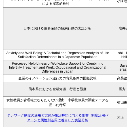
小河
による探索的検討—
日本における生命保険の解約行動の実証分析
増井
Anxiety and Well-Being: A Factorial and Regression Analysis of Life
Ishii 
Satisfaction Determinants in a Japanese Population
Ishi
Perceived Helpfulness of Workplace Support for Combining
Say
Infertility Treatment and Work: Occupational and Organizational
Tera
Differences in Japan
企業のイノベーション遂行力の背景条件の国際比較
高桑
熊本県における金融知識、行動と態度
國方
女性教員が管理職になりたくない理由：小学校教員の調査データを
横山
用いた考察
テレワーク制度の適用と実施が生活時間に与える影響 : 制度活用パ
村上
ターンと属性別差異に着目した実証分析