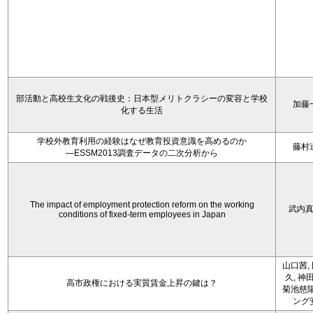
部活動と高校生文化の戦後史：日本型メリトクラシーの変容と学校
加藤
化する生活
学校外教育利用の経験はなぜ教育投資意識を高めるのか
藤村
―ESSM2013調査データの二次分析から
The impact of employment protection reform on the working
武内
conditions of fixed-term employees in Japan
山口茜,
久, 神
高市政権における実質賃金上昇の鍵は？
菊池慈陽
ング