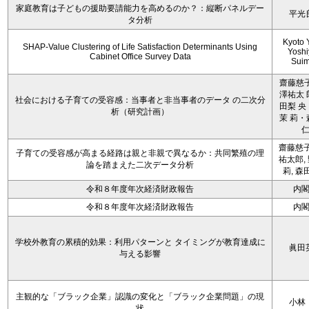
家庭教育は子どもの援助要請能力を高めるのか？：縦断パネルデー
平光
タ分析
Kyoto 
SHAP-Value Clustering of Life Satisfaction Determinants Using
Yoshi
Cabinet Office Survey Data
Sui
齋藤慈子
澤祐太 
社会における子育ての受容感：当事者と非当事者のデータ の二次分
田梨 央
析（研究計画）
茉 莉・
齋藤慈子
子育ての受容感が高まる経路は親と非親で異なるか：共同繁殖の理
祐太郎,
論を踏まえた二次データ分析
莉, 森
令和８年度年次経済財政報告
内
令和８年度年次経済財政報告
内
学校外教育の累積的効果：利用パターンと タイミングが教育達成に
眞田
与える影響
主観的な「ブラック企業」認識の変化と「ブラック企業問題」の現
小林
状