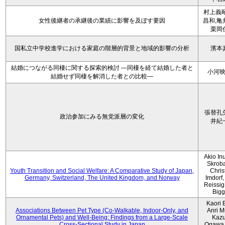
村上義昭
女性後継者の承継後の業績に影響を及ぼす要因
昌和,亀
栗岡
国私立中学校進学における家庭の階層的背景と地域的影響の分析
濱本
結婚につながる同棲に関する探索的検討 ―同棲を経て結婚した者と
小河
結婚せず同棲を解消した者との比較―
張替孔
政治参加にみる無党派層の変化
井紀
Akio Inu
Skrob
Youth Transition and Social Welfare: A Comparative Study of Japan,
Chris
Germany, Switzerland, The United Kingdom, and Norway
Imdorf, 
Reissig
Bigg
Kaori 
Associations Between Pet Type (Co-Walkable, Indoor-Only, and
Anri M
Ornamental Pets) and Well-Being: Findings from a Large-Scale
Kaz
Cross-Sectional Study in Japan
Ogawa,