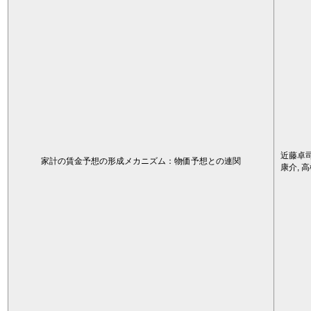
近藤卓司
家計の賃金予想の形成メカニズム：物価予想との連関
康介, 