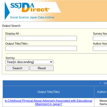
Output Search
Display All：
Survey N
Output Title(Title)：
Author N
Sort by:
− Lis
Output Title(Title)
Author
Is Childhood Physical Abuse Adversely Associated with Educational
Masa
Attainment in Japan?
Nari