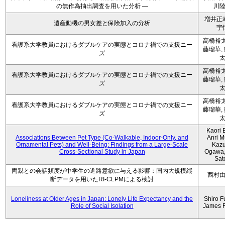
の無作為抽出調査を用いた分析 ―
川
増井正
遺産動機の男女差と保険加入の分析
宇
高橋裕太
看護系大学教員におけるダブルケアの実態とコロナ禍での支援ニー
藤瑠華,
ズ
高橋裕太
看護系大学教員におけるダブルケアの実態とコロナ禍での支援ニー
藤瑠華,
ズ
高橋裕太
看護系大学教員におけるダブルケアの実態とコロナ禍での支援ニー
藤瑠華,
ズ
Kaori 
Associations Between Pet Type (Co-Walkable, Indoor-Only, and
Anri M
Ornamental Pets) and Well-Being: Findings from a Large-Scale
Kaz
Cross-Sectional Study in Japan
Ogawa,
Sat
両親との会話頻度が中学生の進路意欲に与える影響：国内大規模縦
西村
断データを用いたRI-CLPMによる検討
Loneliness at Older Ages in Japan: Lonely Life Expectancy and the
Shiro F
Role of Social Isolation
James 