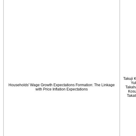
Takuji 
Yu
Households' Wage Growth Expectations Formation: The Linkage
Takah
with Price Inflation Expectations
Kos
Taka