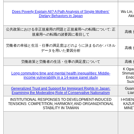
Does Poverty Explain All? A Path Analysis of Single Mothers’
Wu Lin, 
Dietary Behaviors in Japan
Aki
公共政策における非正規雇用の問題と正規雇用への転職について: 正
高橋 
規雇用への転職の諸要因に着目して
労働者の幸福と生活・仕事の満足度はどのように決まるのか: パネル
高橋 
データを用いた要因分析
労働政策と労働者の生活・仕事の満足度について
高橋 
K Oga
Long commuting time and mental health inequalities: Middle-
Shimat
income vulnerability in a 14-wave panel study
Endo
Suz
Generalized Trust and Support for Immigrant Rights in Japan:
Guan
Examining the Moderating Role of Conservative Nationalism
Lia
INSTITUTIONAL RESPONSES TO DEVELOPMENT-INDUCED
I-HSIEN
TENSIONS: COMPETITION, HARMONY, AND ORGANIZATIONAL
KAZU
STABILITY IN TAIWAN
MINE