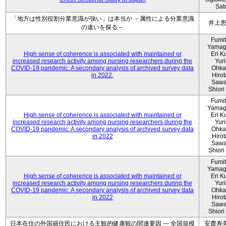
Sat
「地方は性別役割分業意識が強い」は本当か －属性による分業意識
井上
の違いを探る－
Fumi
Yamag
High sense of coherence is associated with maintained or
Eri K
increased research activity among nursing researchers during the
Yur
COVID-19 pandemic: A secondary analysis of archived survey data
Ohka
in 2022.
Hiro
Sawa
Shiori 
Fumi
Yamag
High sense of coherence is associated with maintained or
Eri K
increased research activity among nursing researchers during the
Yur
COVID-19 pandemic: A secondary analysis of archived survey data
Ohka
in 2022
Hiro
Sawa
Shiori 
Fumi
Yamag
High sense of coherence is associated with maintained or
Eri K
increased research activity among nursing researchers during the
Yur
COVID-19 pandemic: A secondary analysis of archived survey data
Ohka
in 2022
Hiro
Sawa
Shiori 
日本在住の外国籍住民における主観的健康観の関連要因 ― 全国規模
安齋寿美