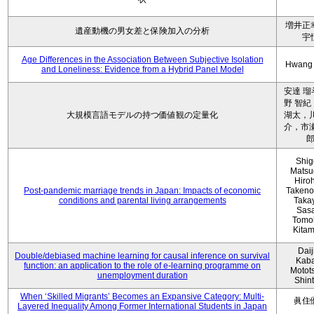
増井正
遺産動機の男女差と保険加入の分析
宇
Age Differences in the Association Between Subjective Isolation
Hwang
and Loneliness: Evidence from a Hybrid Panel Model
安達 瑠
野 智紀
大規模言語モデルの持つ価値観の定量化
湖太，川
介，市瀬
Shig
Matsu
Hiro
Post-pandemic marriage trends in Japan: Impacts of economic
Takeno
conditions and parental living arrangements
Taka
Sasa
Tomo
Kita
Daij
Double/debiased machine learning for causal inference on survival
Kaba
function: an application to the role of e-learning programme on
Motot
unemployment duration
Shin
When ‘Skilled Migrants’ Becomes an Expansive Category: Multi-
眞住
Layered Inequality Among Former International Students in Japan