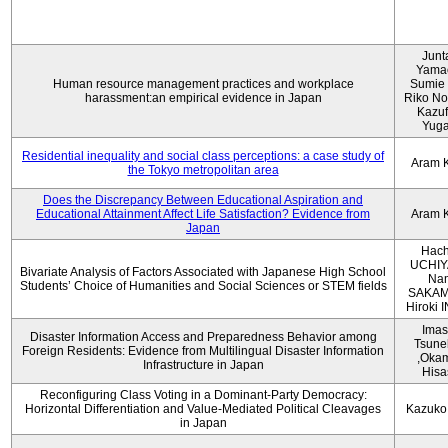
Junt
Yama
Human resource management practices and workplace
Sumie 
harassment:an empirical evidence in Japan
Riko No
Kazu
Yug
Residential inequality and social class perceptions: a case study of
Aram 
the Tokyo metropolitan area
Does the Discrepancy Between Educational Aspiration and
Educational Attainment Affect Life Satisfaction? Evidence from
Aram 
Japan
Hach
UCHIY
Bivariate Analysis of Factors Associated with Japanese High School
Na
Students’ Choice of Humanities and Social Sciences or STEM fields
SAKAM
Hiroki
Imas
Disaster Information Access and Preparedness Behavior among
Tsune
Foreign Residents: Evidence from Multilingual Disaster Information
,Oka
Infrastructure in Japan
Hisa
Reconfiguring Class Voting in a Dominant-Party Democracy:
Horizontal Differentiation and Value-Mediated Political Cleavages
Kazuko
in Japan