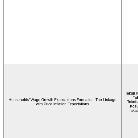
Takuji 
Yu
Households' Wage Growth Expectations Formation: The Linkage
Takah
with Price Inflation Expectations
Kos
Taka