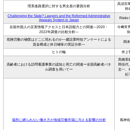
高須百華
理系進路選択に対する男女差の要因分析
幹
Challenging the State? Lawyers and the Reformed Administrative
Rieko
Appeals System in Japan
在留外国人の災害情報アクセスと日本語能力との関連―2020・
今﨑常秀
2022年調査の比較分析―
危険労働の補償はどこに現れるのか―建設業時短アンケートによる
岡
賃金構成と休日確保の実証分析―
ヒトの輪
井上
髙橋実
高齢者における訪問看護事業の認知と死亡の関連ー全国高齢者パネ
岡佳代
ル調査を用いてー
圭一、
紀
場所に縛られない働き方が地域労働市場に与える影響の分析
風神