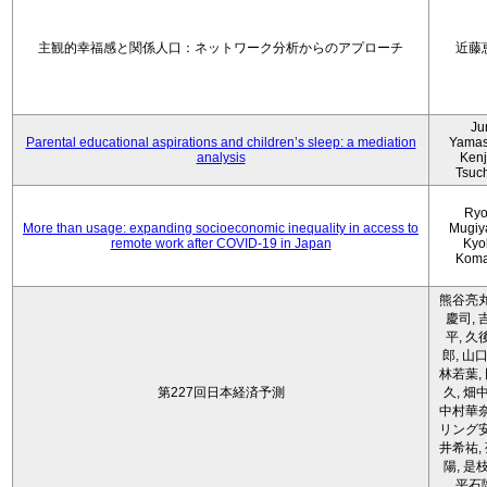
主観的幸福感と関係人口：ネットワーク分析からのアプローチ
近藤
Ju
Parental educational aspirations and children’s sleep: a mediation
Yamas
analysis
Kenji
Tsuc
Ryo
More than usage: expanding socioeconomic inequality in access to
Mugiy
remote work after COVID-19 in Japan
Kyo
Koma
熊谷亮丸
慶司, 
平, 久
郎, 山口
林若葉,
第227回日本経済予測
久, 畑
中村華奈
リング安
井希祐,
陽, 是
平石