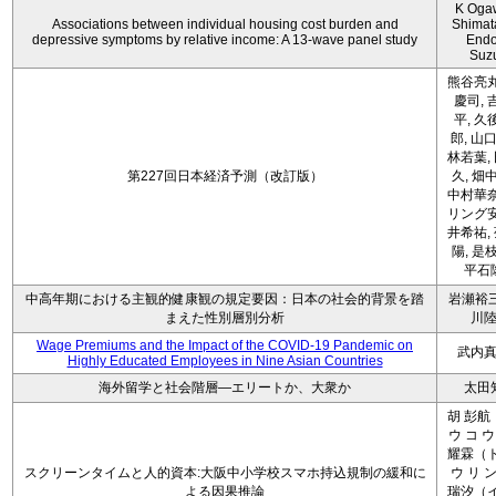
K Oga
Associations between individual housing cost burden and
Shimat
depressive symptoms by relative income: A 13-wave panel study
Endo
Suz
熊谷亮丸
慶司, 
平, 久
郎, 山口
林若葉,
第227回日本経済予測（改訂版）
久, 畑
中村華奈
リング安
井希祐,
陽, 是
平石
中高年期における主観的健康観の規定要因：日本の社会的背景を踏
岩瀬裕三
まえた性別層別分析
川
Wage Premiums and the Impact of the COVID‑19 Pandemic on
武内
Highly Educated Employees in Nine Asian Countries
海外留学と社会階層―エリートか、大衆か
太田
胡 彭航
ウ コ ウ
耀霖（ト
スクリーンタイムと人的資本:大阪中小学校スマホ持込規制の緩和に
ウ リ ン
よる因果推論
瑞汐（イ