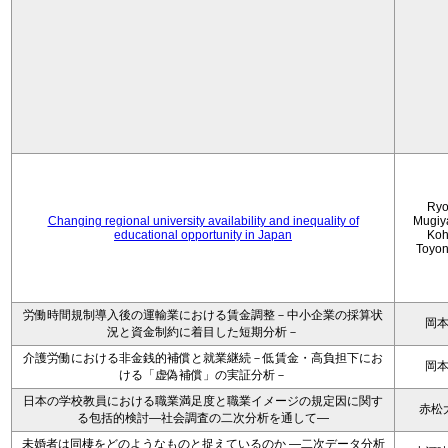
Ryo
Changing regional university availability and inequality of
Mugiy
educational opportunity in Japan
Koh
Toyo
労働時間規制導入後の運輸業における賃金調整－中小企業の採算状
岡
況と資金制約に着目した短期分析－
介護労働における非金銭的補償と就業継続－低賃金・高負担下にお
岡
ける「虚偽補償」の実証分析－
日本の学校教員における職業満足度と職業イメージの規定因に関す
赤松
る包括的検討―社会調査の二次分析を通して―
未婚者は同棲をどのようなものと捉えているのか —二次データ分析