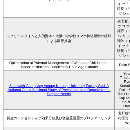
イ セ キ
時周（リ
ジシュ 
胡 彭航
ウ コ ウ
耀霖（ト
スクリーンタイムと人的資本：大阪中小学校スマホ持込規制の緩和
ウ リ ン
による因果推論
瑞汐（イ
イ セ キ
時周（リ
ジシュ 
Optimization of Paternal Management of Work and Childcare in
Eriko 
Japan: Institutional Bundles by Child Age Cohorts
Yut
Takah
Ryo
Sandwich Caregiving Among Nursing University Faculty Staff: A
Kumak
National Cross-Sectional Study of Prevalence and Organizational
Ruka S
Support Needs
Rie Ok
Koji T
Shiz
Omo
北野紘
賃金のインセンティブ効果分析及び賃金重視層のプロファイリング
村優貴
敦