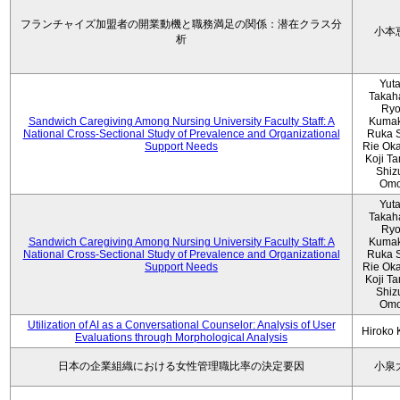
フランチャイズ加盟者の開業動機と職務満足の関係：潜在クラス分
小本
析
Yut
Takah
Ryo
Sandwich Caregiving Among Nursing University Faculty Staff: A
Kumak
National Cross-Sectional Study of Prevalence and Organizational
Ruka S
Support Needs
Rie Ok
Koji T
Shiz
Omo
Yut
Takah
Ryo
Sandwich Caregiving Among Nursing University Faculty Staff: A
Kumak
National Cross-Sectional Study of Prevalence and Organizational
Ruka S
Support Needs
Rie Ok
Koji T
Shiz
Omo
Utilization of AI as a Conversational Counselor: Analysis of User
Hiroko
Evaluations through Morphological Analysis
日本の企業組織における女性管理職比率の決定要因
小泉