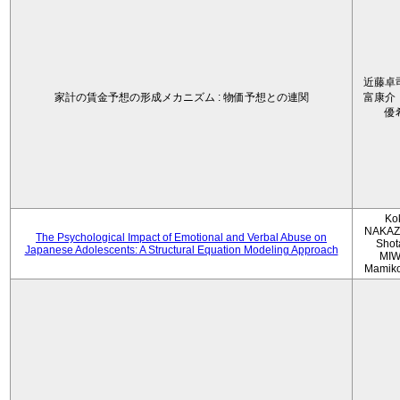
近藤卓
家計の賃金予想の形成メカニズム : 物価予想との連関
富康介
優
Ko
NAKAZ
The Psychological Impact of Emotional and Verbal Abuse on
Shot
Japanese Adolescents: A Structural Equation Modeling Approach
MIW
Mamik