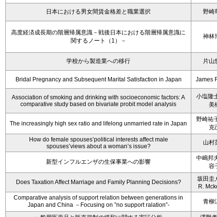
日本における男女間賃金格差と職業選択
野崎
高度経済成長期の階層帰属意識－戦後日本における階層帰属意識に
神林
関するノート（1）－
学校から製造業への移行
片山
Bridal Pregnancy and Subsequent Marital Satisfaction in Japan
James 
小塩隆士
Association of smoking and drinking with socioeconomic factors: A
comparative study based on bivariate probit model analysis
美
野崎祐子
The increasingly high sex ratio and lifelong unmarried rate in Japan
克
How do female spouses’political interests affect male
山村
spouses’views about a woman’s issue?
中嶋邦夫
新型インフルエンザの生保事業への影響
容
坂田圭,C
Does Taxation Affect Marriage and Family Planning Decisions?
R. Mck
Comparative analysis of support relation between generations in
青柳
Japan and China －Focusing on ”no support ralation”-