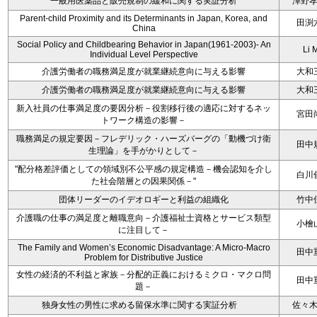
一般用医薬品と販売規制の緩和に関する実証分析
澤野
Parent-child Proximity and its Determinants in Japan, Korea, and
田渕
China
Social Policy and Childbearing Behavior in Japan(1961-2003)- An
Li 
Individual Level Perspective
介護労働者の職務満足度が就業継続意向に与える影響
大和
介護労働者の職務満足度が就業継続意向に与える影響
大和
新入社員の仕事満足度の要因分析－役割移行後の適応に対するネッ
宮田
トワーク構造の影響－
職務満足の規定要因－フレデリック・ハーズバーグの「動機づけ衛
田中
生理論」を手がかりとして－
"配分格差評価としての領域別不公平感の規定構造－機会認知を介し
白川
た社会階層との因果関係－"
団体リーダーのイデオロギーと利益の組織化
竹中
介護職の仕事の満足度と離職意向－介護福祉士資格とサービス類型
小檜
に注目して－
The Family and Women’s Economic Disadvantage: A Micro-Macro
田中
Problem for Distributive Justice
女性の経済的不利益と家族－分配的正義におけるミクロ・マクロ問
田中
題－
独身女性の男性に求める留保水準に関する実証分析
佐々