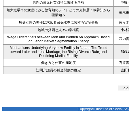
男性の育児休業取得に関する考察
中野
短大進学率の変動にみる教育知のシフトとその支持層：教養知から
長尾
職業知へ
独身女性の男性に求める留保水準に関する実証分析
佐々
地域の貧困と人々の幸福度
小林
Wage Differentials between Men and Women An Approach Based
武内
on Labor Market Segmentation Theory
Mechanisms Underlying Very Low Fertility in Japan: The Trend
加藤
toward Later and Less Marriage, the Rising Divorce Rate, and
Declining Marital Fertility
働き方と仕事の満足度
石原
訪問介護員の賃金関数の推定
吉田
Copyright© Institute of Social Sci