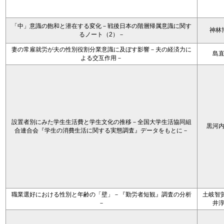
「中」意識の飽和と潜在する変化－戦後日本の階層帰属意識に関す
神林
るノート（2）－
妻の常雇就労が夫の性別役割分業意識に及ぼす影響－夫の経済力に
島
よる交互作用－
設置者別にみた学生生活費と学生文化の推移－全国大学生活協同組
黒河
合連合会『学生の消費生活に関する実態調査』データをもとに－
職業選好における性別と年齢の「壁」－『勤労者短観』調査の分析
土岐智賀
－
井