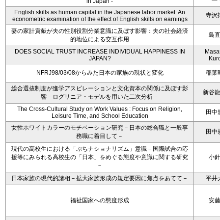
in Japan -
English skills as human capital in the Japanese labor market: An
寺沢
econometric examination of the effect of English skills on earnings
妻の家計貢献が夫の性別役割分業意識に及ぼす影響：夫の社会経済
島
的地位による交互作用
DOES SOCIAL TRUST INCREASE INDIVIDUAL HAPPINESS IN
Masa
JAPAN?
Kur
NFRJ98/03/08からみた日本の家族の現状と変化
稲葉
総合選抜制度が進学アスピレーションと文化資本の関係に及ぼす影
新谷
響－ログリニア・モデルを用いた二次分析－
The Cross-Cultural Study on Work Values : Focus on Religion,
田中
Leisure Time, and School Education
女性ホワイトカラーのモチベーション研究－日本の総合職と一般事
田中
務職に着目して－
現代の高校生における「ぷちナショナリズム」意識－国際試合の応
援等にみられる高校生の「日本」をめぐる態度や意識に関する研究
小
－
日本家族の現代的諸相－拡大家族形成の規定要因に焦点をあてて－
平井
福祉国家への態度形成
安