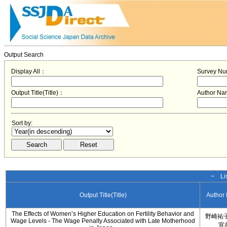
Output Search
Display All：
Survey N
Output Title(Title)：
Author N
Sort by:
− Lis
Output Title(Title)
Author
The Effects of Women’s Higher Education on Fertility Behavior and
野崎祐子
Wage Levels - The Wage Penalty Associated with Late Motherhood
宣