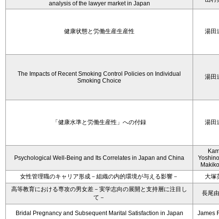
analysis of the lawyer market in Japan
健康状態と労働生産生産性
湯田
The Impacts of Recent Smoking Control Policies on Individual
湯田
Smoking Choice
「健康水準と労働生産性」への付録
湯田
Kam
Psychological Well-Being and Its Correlates in Japan and China
Yoshino
Makiko
女性管理職のキャリア形成－組織の内的環境が与える影響－
大塚
高等教育における専攻の男女差－実学志向の展開と支持層に注目し
長尾
て－
Bridal Pregnancy and Subsequent Marital Satisfaction in Japan
James 