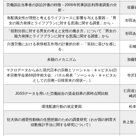
労働訴訟当事者の訴訟評価の特徴－2006年民事訴訟利用者調査の分
佐藤
析－
有配偶女性が理想と考えるライフコースに影響を与える要因－「男
杉田
女の能力発揮とライフプランに対する意識に関する調査」から－
「役割分担に対する男女の考えと女性の働き方」について「男女の
杉田
能力発揮とライフブランに対する意識に関する調査」から
介護労働における表情相互作用の計量的分析－「笑顔に喜びを感じ
石
る」
未婚のメカニズム
加藤
マクロデータからみた現代日本の宗教とソーシャル・キャピタル(日
本宗教学会第69回学術大会、パネル発表「ソーシャル・キャピタル
寺沢
としての宗教─日韓英米の現状─」)
仁田道
JGSSデータを用いた労働組合の賃金効果の異時点間比較
崎
環境配慮行動の規定要因
松
狂犬病の感受性動物の生態把握のための調査研究（わが国の飼育犬
井上智,
頭数推計手法に関する研究について）