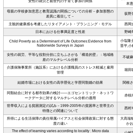
女性の就労と親世代の子育て参加の関係
本
母親の学校参加意思と教育認識の関係についての分析－参加形態の
荻野
差異に着目して－
主観的健康感を考慮したリタイアメント・プランニング・モデル
西岡
日本における仕事満足度と性差
野崎
小塩隆士
Child Poverty as a Determinant of Life Outcomes:Evidence from
Nationwide Surveys in Japan
晋平,小
女性の就労、平等な役割分担に立ちふさがる「構造的壁」：地域格
不破
差のマルチレベル分析
介護保険事業所（施設系）における介護職員のストレス軽減と雇用
堀田
管理
結婚市場における女性の高学歴化と学歴同類婚の効果
関根
同類結合に対する都市効果の検討――エゴセントリック・ネットワ
赤枝
ークデータに対するマルチレベル分析の適用
世帯収入による貧困測定の試み－1999-2005年の貧困率と世帯主の
西村
特徴との関連について
所得による生活保障の責任帰属バイアスと社会保障政策に対する態
大髙瑞郁
度の違い
か
The effect of learning varies according to locality : Micro data
山村