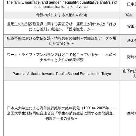
The family, marriage, and gender inequality: quantitative analysis of
田中
economic situation after divorce
母親の娘に対する支配性の問題
冨吉
雇用主の性別役割意識に関する実証分析－雇用主が持つのは「好み
安田
による差別」意識か、「固定観念」か－
組織再編における労使交渉・情報共有の役割－労働組合データを用
鈴木
いた実証分析－
ワーク・ライフ・アンバランスはどこで起こっているか――出産ペ
野崎
ナルティと女性の就業継続
山下絢,
Parental Attitudes towards Public School Education in Tokyo
日本人大学生による海外旅行経験の経年変化（1991年-2005年）－
全国大学生活協同組合連合会「学生の消費生活に関する実態調査」
西村
個票データの分析－