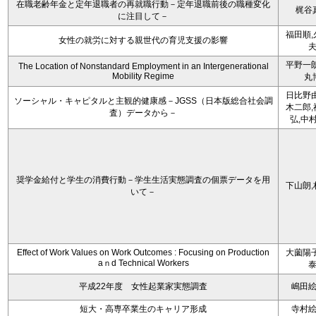
在職老齢年金と定年退職者の再就職行動－定年退職前後の職種変化
梶谷
に注目して－
福田順,
女性の就労に対する親世代の育児支援の影響
平野一朗
The Location of Nonstandard Employment in an Intergenerational
Mobility Regime
丸
日比野由
ソーシャル・キャピタルと主観的健康感－JGSS（日本版総合社会調
木二郎,
査）データから－
弘,中
奨学金給付と学生の消費行動－学生生活実態調査の個票データを用
下山朗,
いて－
Effect of Work Values on Work Outcomes : Focusing on Production
大薗陽子
aｎd Technical Workers
平成22年度 女性起業家実態調査
嶋田
短大・高専卒業生のキャリア形成
寺村