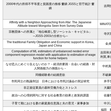
2000年代の所得不平等度と貧困度の推移 窶鐀 JGSSと官庁統計 窶
吉岡
鐀
Affinity with a Neighbor Approaching from Afar: The Japanese
MINATO
Attitude toward Mongolia Seen from Survey Data
宗教団体への所属と「地位橋渡し型ソーシャル・キャピタル」
寺沢
─JGSS-2003の分析から─
The traditional Family Obligation and Economic support in Korea,
金
Japan and China
Computation of ML estimators of unbalanced nested error
吉田和夫
component regression model with application to estimation of wage
利英,車
function for home helpers
なぜ恋人にめぐり合えないのか？－経済的要因・出会いの経路・対
中村
人関係能力の側面から－
同棲経験者の結婚意欲
不破
市民同士の熟議/対話 日本における市民討議会の実証研究
井手
非正規従業員の基幹労働力化とストレス
大薗
政治への心理的関与に対する社会教育の効果と政策的課題
佐藤
子育て期における妻の家庭責任意識と夫の育児・家事参加
中川
福田 