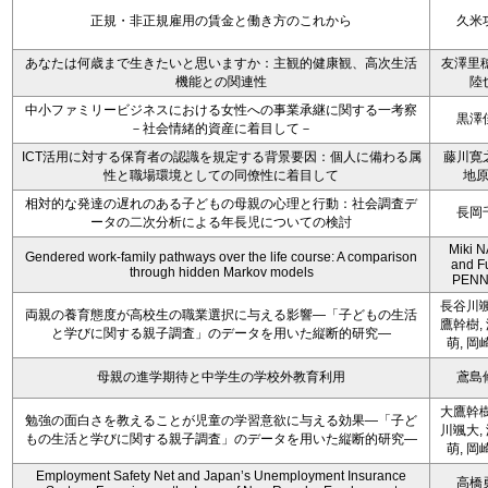
正規・非正規雇用の賃金と働き方のこれから
久米
あなたは何歳まで生きたいと思いますか：主観的健康観、高次生活
友澤里穂
機能との関連性
陸
中小ファミリービジネスにおける女性への事業承継に関する一考察
黒澤
－社会情緒的資産に着目して－
ICT活用に対する保育者の認識を規定する背景要因：個人に備わる属
藤川寛
性と職場環境としての同僚性に着目して
地
相対的な発達の遅れのある子どもの母親の心理と行動：社会調査デ
長岡
ータの二次分析による年長児についての検討
Miki 
Gendered work-family pathways over the life course: A comparison
and F
through hidden Markov models
PENN
長谷川颯
両親の養育態度が高校生の職業選択に与える影響―「子どもの生活
鷹幹樹,
と学びに関する親子調査」のデータを用いた縦断的研究―
萌, 岡
母親の進学期待と中学生の学校外教育利用
鳶島
大鷹幹樹
勉強の面白さを教えることが児童の学習意欲に与える効果―「子ど
川颯大,
もの生活と学びに関する親子調査」のデータを用いた縦断的研究―
萌, 岡
Employment Safety Net and Japan’s Unemployment Insurance
高橋