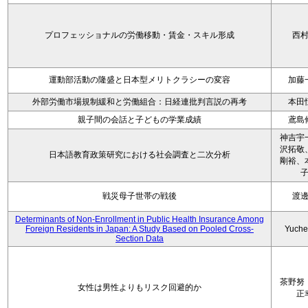
プロフェッショナルの労働移動・賃金・スキル形成
西
運動部活動の隆盛と日本型メリトクラシーの変容
加藤
外部労働市場規制緩和と労働組合：日経連批判言説の再考
本田
親子間の会話と子どもの学業成績
鳶島
神吉宇
沢拓敬
日本語教育政策研究における社会調査と二次分析
剛裕、
戦災母子世帯の戦後
渡
Determinants of Non-Enrollment in Public Health Insurance Among
Foreign Residents in Japan: A Study Based on Pooled Cross-
Yuche
Section Data
茶野努
女性は男性よりもリスク回避的か
正