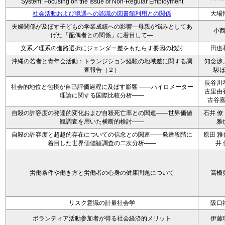
System: Focusing on the Issue of Non-Regular Employment
社会活動および境遇への認識の図書館利用との関係
大場
夫婦関係が及ぼす子どもの学業成績への影響―母親が悩みとしてあ
小
げた「配偶者との関係」に着目して―
文系／理系の進路選択にジェンダー差をもたらす要因の検討
田邉
沖縄の若者と青年会活動：トランジション経験の地域差に関する調
知念渉
査報告（２）
駿
長谷川
社会的地位と包摂が自己評価過程に及ぼす影響 ――ハイロメーター
古里由
理論に関する国際比較分析――
古谷
自殺の許容度の発達的変化および自殺死亡率との関連――世界価値
石井 僚
観調査を用いた横断的検討――
雅
自殺の許容度と超越的存在についての信念との関連――発達段階に
原田 雅
着目した世界価値観調査の二次分析――
井 
労働条件や働き方と労働者の心身の健康問題について
高橋
リスク意識の計量社会学
阪口
ボランティア活動参加者が得る社会経済的メリット
伊藤