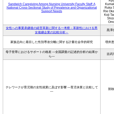
Ryo
Sandwich Caregiving Among Nursing University Faculty Staff: A
Kumak
National Cross-Sectional Study of Prevalence and Organizational
Ruka S
Support Needs
Rie Ok
Koji T
Shiz
Omo
女性への事業承継後の経営革新に関する一考察－革新性における男
黒澤
女後継企業の比較分析－
家族志向に着目した性別専攻分離に関する計量社会学的研究
増井
母子世帯におけるサポートの格差 ―全国調査の記述的分析の結果か
吉武
ら―
テレワークが育児期の女性就業に及ぼす影響 ―育児休業と比較して
郭
―