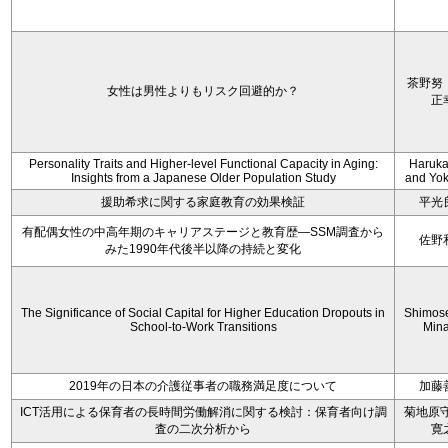
茶野努
女性は男性よりもリスク回避的か？
正
Personality Traits and Higher-level Functional Capacity in Aging:
Haruka 
Insights from a Japanese Older Population Study
and Yoko
援助希求に関する家庭教育の効果検証
平光
有配偶女性の中高年期のキャリアステージと教育歴―SSM調査から
佐野
みた1990年代後半以降の持続と変化
The Significance of Social Capital for Higher Education Dropouts in
Shimos
School-to-Work Transitions
Min
2019年の日本の介護従事者の職務満足度について
加藤
ICT活用による保育者の長時間労働解消に関する検討：保育者向け調
菊地原守
査の二次分析から
寛