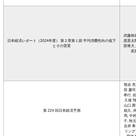
武藤裕
日本経済レポート（2024年度） 第２章第１節 平均消費性向の低下
黒晋太
とその背景
部将大
若
熊谷 亮
田 慶司
孝行, 佐
久後 翔
山口 茜
第 224 回日本経済予測
統久, 
馬, 中
子, 秋元
吉井 希
リング 