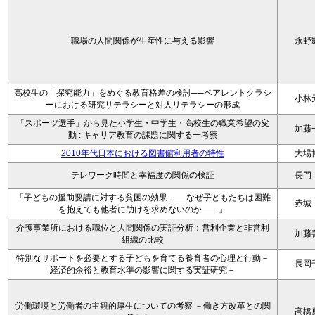
職場の人間関係が生産性に与える影響
永野
高校生の「探究能力」をめぐる教育格差の検討──ペアレントクラシ
小林
ーにおける研究リテラシーと対人リテラシーの形成
「スポーツ選手」から見た小学生・中学生・高校生の職業希望の変
加藤
動 : キャリア教育の課題に関する一考察
2010年代日本における図書館利用者の特性
大場
テレワーク時間と幸福度の関係の検証
長門
「子どもの援助要請に対する貧困の効果 ――なぜ子どもたちは困難
赤城
を抱えても他者に助けを求めないのか――」
介護事業所における職位と人間関係の実証分析：営利企業と非営利
加藤
組織の比較
特別なサポートを必要とする子どもを育てる養育者の心理と行動－
長岡
経済的余裕と教育水準の影響に関する実証研究－
労働環境と労働者の主観的厚生についての考察 －働き方改革との関
高橋