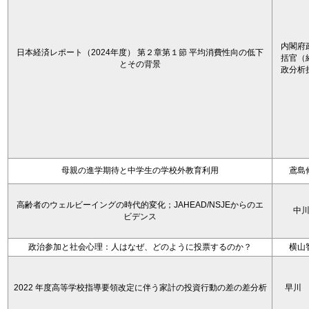
内閣府
日本経済レポート（2024年度） 第２章第１節 平均消費性向の低下
括官（
とその背景
政分析
母親の進学期待と中学生の学校外教育利用
鳶島
高齢者のウェルビーイングの時代的変化；JAHEAD/NSJEからのエ
中
ビデンス
政治参加と社会心理：人はなぜ、どのように投票するのか？
横山
2022 年度高等学校指導要領改定に伴う家計の投資行動の差の差分析
早川