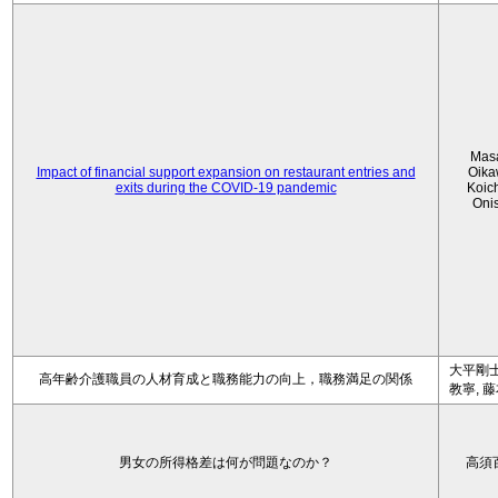
Mas
Impact of financial support expansion on restaurant entries and
Oika
exits during the COVID-19 pandemic
Koic
Oni
大平剛士
高年齢介護職員の人材育成と職務能力の向上，職務満足の関係
教寧, 
男女の所得格差は何が問題なのか？
高須