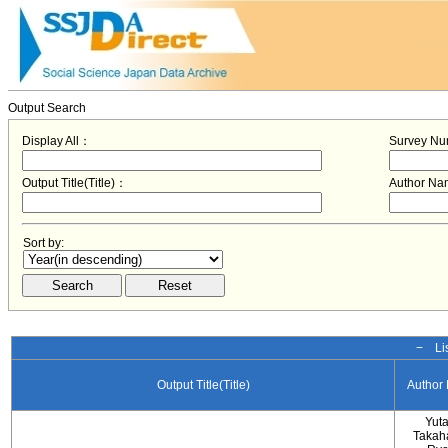
Output Search
Display All：
Survey N
Output Title(Title)：
Author N
Sort by:
− Lis
Output Title(Title)
Author
Yut
Takah