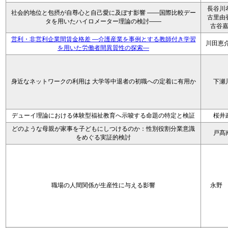
長谷川
社会的地位と包摂が自尊心と自己愛に及ぼす影響 ――国際比較デー
古里由
タを用いたハイロメーター理論の検討――
古谷
営利・非営利企業間賃金格差 ―介護産業を事例とする教師付き学習
川田恵介
を用いた労働者間異質性の探索―
身近なネットワークの利用は 大学等中退者の初職への定着に有用か
下瀬
デューイ理論における体験型福祉教育へ示唆する命題の特定と検証
桜井
どのような母親が家事を子どもにしつけるのか：性別役割分業意識
戸髙
をめぐる実証的検討
職場の人間関係が生産性に与える影響
永野