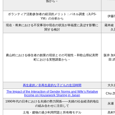
係から－
ボランティア活動参加者の経済的メリット：パネル調査（JLPS-
伊藤
YM）の分析から
現在・将来における不安事項や現在の状況が幸福度に及ぼす影響に
蔵本綾
関する検討
久
農山村における移住者の創業の現状とその可能性－和歌山県紀美野
阪井 加
町における実態調査から－
田 
再生産的／非再生産的な子どもの生活時間
大久
The Impact of the Interaction of Gender Norms and Wife’s Relative
Chu Z
Income on Housework Sharing in Japan
1990年代の日本における夫婦の勢力関係――夫婦の社会経済的地位
永瀬
の組み合わせに注目して
土地・建物の過少利用問題と所有権モデル
高村