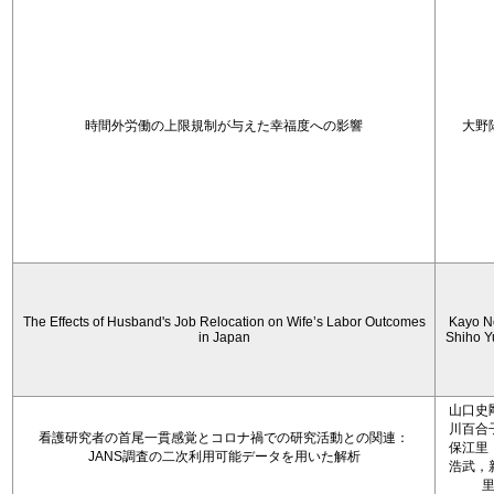
時間外労働の上限規制が与えた幸福度への影響
大野
The Effects of Husband's Job Relocation on Wife’s Labor Outcomes
Kayo N
in Japan
Shiho 
山口史
川百合
看護研究者の首尾一貫感覚とコロナ禍での研究活動との関連：
保江里
JANS調査の二次利用可能データを用いた解析
浩武，