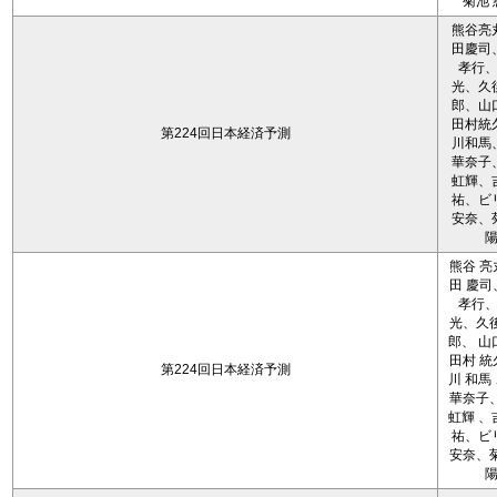
菊池 
熊谷亮
田慶司
孝行
光、久
郎、山
田村統
第224回日本経済予測
川和馬
華奈子
虹輝、
祐、ビ
安奈、
熊谷 亮
田 慶司
孝行
光、久後
郎、 山
田村 統
第224回日本経済予測
川 和馬
華奈子、
虹輝 、
祐、ビ
安奈、菊