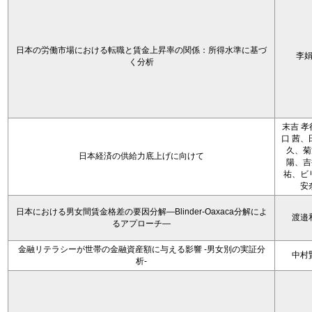
日本の労働市場における転職と賃金上昇率の関係：所得水準に基づ
李
く分析
末吉 孝
口 茜、
久、菊
日本経済の供給力底上げに向けて
陽、吉
祐、ビ
安
日本における男女間賃金格差の要因分解―Blinder-Oaxaca分解によ
渡邉
るアプローチ―
金融リテラシーが世帯の金融資産額に与える影響 -男女別の実証分
中村
析-