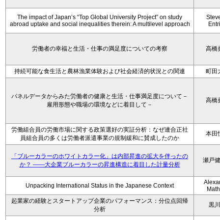
The impact of Japan’s “Top Global University Project” on study
Stev
abroad uptake and social inequalities therein: A multilevel approach
Entr
労働者の幸福と生活・仕事の満足度についての考察
高橋
持続可能な食生活と農林漁業体験および社会経済的状況との関連
町田
パネルデータからみた労働者の健康と生活・仕事満足度について－
高橋
雇用形態や職場の環境などに着目して－
労働組合員の労働市場に関する政策選好の実証分析：なぜ連合正社
本田
員組合員の多くは労働者派遣事業の規制緩和に賛成したのか
「ブルーカラーのホワイトカラー化」は内部昇進の拡大を伴ったの
瀬戸
か？ ――大企業ブルーカラーの昇進構造に着目した計量分析
Alexa
Unpacking International Status in the Japanese Context
Math
起業家の経験とスタートアップ企業のパフォーマンス：分位点回帰
黒
分析