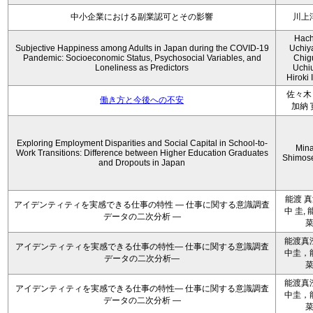
中小企業における副業認可とその影響
川上
Hach
Subjective Happiness among Adults in Japan during the COVID-19
Uchiy
Pandemic: Socioeconomic Status, Psychosocial Variables, and
Chig
Loneliness as Predictors
Uchi
Hiroki 
佐々木 
働き方と今後への不安
加納 
Exploring Employment Disparities and Social Capital in School-to-
Min
Work Transitions: Difference between Higher Education Graduates
Shimos
and Dropouts in Japan
能渡 真
アイデンティティを実感できる仕事の特性 ― 仕事に関する意識調査
中 圭, 
データの二次分析 ―
能渡真
アイデンティティを実感できる仕事の特性― 仕事に関する意識調査
中圭，
データの二次分析―
能渡真
アイデンティティを実感できる仕事の特性― 仕事に関する意識調査
中圭，
データの二次分析 ―