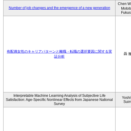
Chen W
Number of job changes and the emergence of a new generation
Motot
Fukus
有配偶女性のキャリアパターンと離職・転職の選択要因に関する実
聶 
証分析
Interpretable Machine Learning Analysis of Subjective Life
Yoshi
Satisfaction: Age-Specific Nonlinear Effects from Japanese National
Sui
Survey