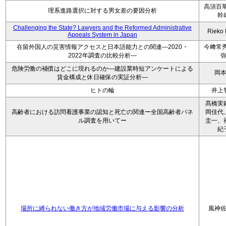
高須百華
理系進路選択に対する男女差の要因分析
幹
Challenging the State? Lawyers and the Reformed Administrative
Rieko
Appeals System in Japan
在留外国人の災害情報アクセスと日本語能力との関連―2020・
今﨑常秀
2022年調査の比較分析―
危険労働の補償はどこに現れるのか―建設業時短アンケートによる
岡
賃金構成と休日確保の実証分析―
ヒトの輪
井上
髙橋実
高齢者における訪問看護事業の認知と死亡の関連ー全国高齢者パネ
岡佳代
ル調査を用いてー
圭一、
紀
場所に縛られない働き方が地域労働市場に与える影響の分析
風神