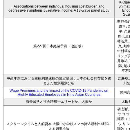
K Oga
Associations between individual housing cost burden and
Shimat
depressive symptoms by relative income: A 13-wave panel study
Endo
Suz
熊谷亮丸
慶司, 
平, 久
郎, 山口
林若葉,
第227回日本経済予測（改訂版）
久, 畑
中村華奈
リング安
井希祐,
陽, 是
平石
中高年期における主観的健康観の規定要因：日本の社会的背景を踏
岩瀬裕三
まえた性別層別分析
川
Wage Premiums and the Impact of the COVID‑19 Pandemic on
武内
Highly Educated Employees in Nine Asian Countries
海外留学と社会階層―エリートか、大衆か
太田
胡 彭航
ウ コ ウ
耀霖（ト
スクリーンタイムと人的資本:大阪中小学校スマホ持込規制の緩和に
ウ リ ン
よる因果推論
瑞汐（イ