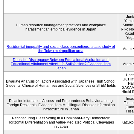
Junt
Yama
Human resource management practices and workplace
Sumie 
harassment:an empirical evidence in Japan
Riko No
Kazu
Yug
Residential inequality and social class perceptions: a case study of
Aram 
the Tokyo metropolitan area
Does the Discrepancy Between Educational Aspiration and
Educational Attainment Affect Life Satisfaction? Evidence from
Aram 
Japan
Hach
UCHIY
Bivariate Analysis of Factors Associated with Japanese High School
Na
Students’ Choice of Humanities and Social Sciences or STEM fields
SAKAM
Hiroki
Imas
Disaster Information Access and Preparedness Behavior among
Tsune
Foreign Residents: Evidence from Multilingual Disaster Information
,Oka
Infrastructure in Japan
Hisa
Reconfiguring Class Voting in a Dominant-Party Democracy:
Horizontal Differentiation and Value-Mediated Political Cleavages
Kazuko
in Japan