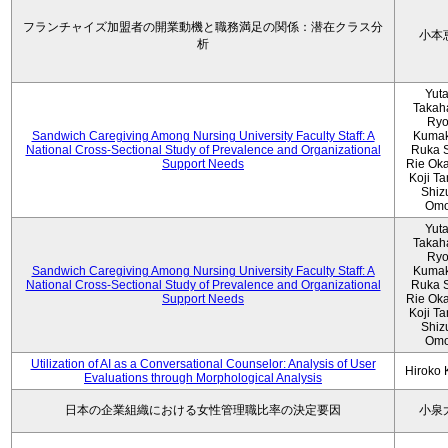
フランチャイズ加盟者の開業動機と職務満足の関係：潜在クラス分
小本
析
Yut
Takah
Ryo
Sandwich Caregiving Among Nursing University Faculty Staff: A
Kumak
National Cross-Sectional Study of Prevalence and Organizational
Ruka S
Support Needs
Rie Ok
Koji T
Shiz
Omo
Yut
Takah
Ryo
Sandwich Caregiving Among Nursing University Faculty Staff: A
Kumak
National Cross-Sectional Study of Prevalence and Organizational
Ruka S
Support Needs
Rie Ok
Koji T
Shiz
Omo
Utilization of AI as a Conversational Counselor: Analysis of User
Hiroko
Evaluations through Morphological Analysis
日本の企業組織における女性管理職比率の決定要因
小泉