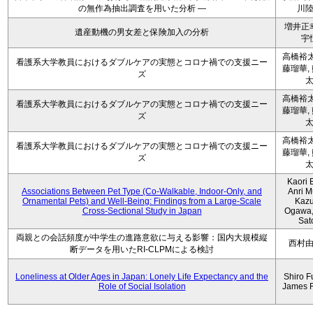
の無作為抽出調査を用いた分析 ―
川
増井正
遺産動機の男女差と保険加入の分析
宇
高橋裕太
看護系大学教員におけるダブルケアの実態とコロナ禍での支援ニー
藤瑠華,
ズ
高橋裕太
看護系大学教員におけるダブルケアの実態とコロナ禍での支援ニー
藤瑠華,
ズ
高橋裕太
看護系大学教員におけるダブルケアの実態とコロナ禍での支援ニー
藤瑠華,
ズ
Kaori 
Associations Between Pet Type (Co-Walkable, Indoor-Only, and
Anri M
Ornamental Pets) and Well-Being: Findings from a Large-Scale
Kaz
Cross-Sectional Study in Japan
Ogawa,
Sat
両親との会話頻度が中学生の進路意欲に与える影響：国内大規模縦
西村
断データを用いたRI-CLPMによる検討
Loneliness at Older Ages in Japan: Lonely Life Expectancy and the
Shiro F
Role of Social Isolation
James 