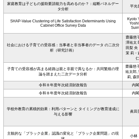
家庭教育は子どもの援助要請能力を高めるのか？：縦断パネルデー
平光
タ分析
Kyoto 
SHAP-Value Clustering of Life Satisfaction Determinants Using
Yoshi
Cabinet Office Survey Data
Sui
齋藤慈子
澤祐太 
社会における子育ての受容感：当事者と非当事者のデータ の二次分
田梨 央
析（研究計画）
茉 莉・
齋藤慈子
子育ての受容感が高まる経路は親と非親で異なるか：共同繁殖の理
祐太郎,
論を踏まえた二次データ分析
莉, 森
令和８年度年次経済財政報告
内
令和８年度年次経済財政報告
内
学校外教育の累積的効果：利用パターンと タイミングが教育達成に
眞田
与える影響
主観的な「ブラック企業」認識の変化と「ブラック企業問題」の現
小林
状