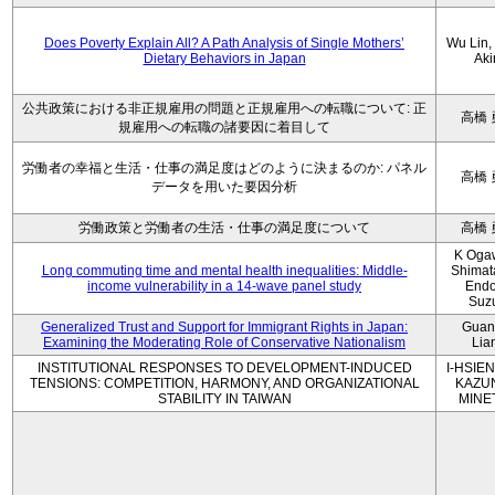
Does Poverty Explain All? A Path Analysis of Single Mothers’
Wu Lin, 
Dietary Behaviors in Japan
Aki
公共政策における非正規雇用の問題と正規雇用への転職について: 正
高橋 
規雇用への転職の諸要因に着目して
労働者の幸福と生活・仕事の満足度はどのように決まるのか: パネル
高橋 
データを用いた要因分析
労働政策と労働者の生活・仕事の満足度について
高橋 
K Oga
Long commuting time and mental health inequalities: Middle-
Shimat
income vulnerability in a 14-wave panel study
Endo
Suz
Generalized Trust and Support for Immigrant Rights in Japan:
Guan
Examining the Moderating Role of Conservative Nationalism
Lia
INSTITUTIONAL RESPONSES TO DEVELOPMENT-INDUCED
I-HSIEN
TENSIONS: COMPETITION, HARMONY, AND ORGANIZATIONAL
KAZU
STABILITY IN TAIWAN
MINE