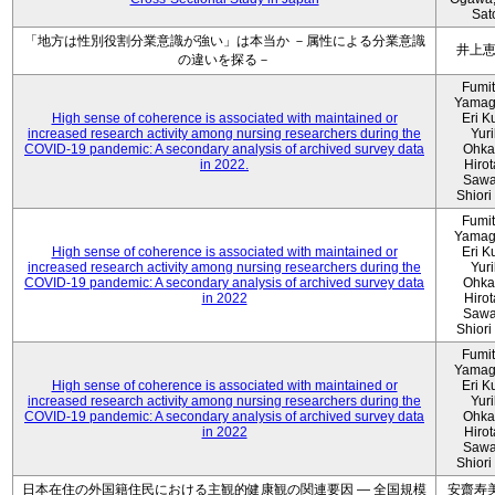
Sat
「地方は性別役割分業意識が強い」は本当か －属性による分業意識
井上
の違いを探る－
Fumi
Yamag
High sense of coherence is associated with maintained or
Eri K
increased research activity among nursing researchers during the
Yur
COVID-19 pandemic: A secondary analysis of archived survey data
Ohka
in 2022.
Hiro
Sawa
Shiori 
Fumi
Yamag
High sense of coherence is associated with maintained or
Eri K
increased research activity among nursing researchers during the
Yur
COVID-19 pandemic: A secondary analysis of archived survey data
Ohka
in 2022
Hiro
Sawa
Shiori 
Fumi
Yamag
High sense of coherence is associated with maintained or
Eri K
increased research activity among nursing researchers during the
Yur
COVID-19 pandemic: A secondary analysis of archived survey data
Ohka
in 2022
Hiro
Sawa
Shiori 
日本在住の外国籍住民における主観的健康観の関連要因 ― 全国規模
安齋寿美