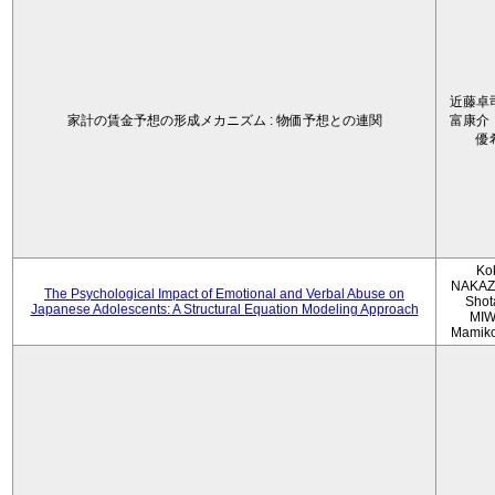
近藤卓
家計の賃金予想の形成メカニズム : 物価予想との連関
富康介
優
Ko
NAKAZ
The Psychological Impact of Emotional and Verbal Abuse on
Shot
Japanese Adolescents: A Structural Equation Modeling Approach
MIW
Mamik