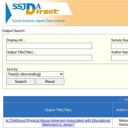
Output Search
Display All：
Survey N
Output Title(Title)：
Author N
Sort by:
− Lis
Output Title(Title)
Author
Is Childhood Physical Abuse Adversely Associated with Educational
Masa
Attainment in Japan?
Nari