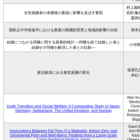
村上義昭
女性後継者の承継後の業績に影響を及ぼす要因
昌和,亀
栗岡
国私立中学校進学における家庭の階層的背景と地域的影響の分析
濱本
結婚につながる同棲に関する探索的検討 ―同棲を経て結婚した者と
小河
結婚せず同棲を解消した者との比較―
張替孔
政治参加にみる無党派層の変化
井紀
Akio Inu
Skrob
Youth Transition and Social Welfare: A Comparative Study of Japan,
Chris
Germany, Switzerland, The United Kingdom, and Norway
Imdorf, 
Reissig
Bigg
Kaori 
Associations Between Pet Type (Co-Walkable, Indoor-Only, and
Anri M
Ornamental Pets) and Well-Being: Findings from a Large-Scale
Kaz
Cross-Sectional Study in Japan
Ogawa,