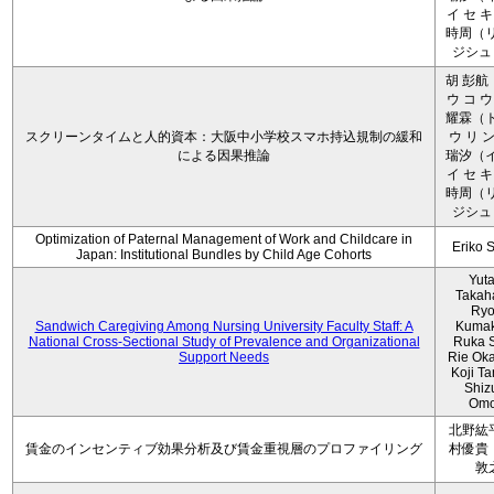
イ セ キ
時周（リ
ジシュ 
胡 彭航
ウ コ ウ
耀霖（ト
スクリーンタイムと人的資本：大阪中小学校スマホ持込規制の緩和
ウ リ ン
による因果推論
瑞汐（イ
イ セ キ
時周（リ
ジシュ 
Optimization of Paternal Management of Work and Childcare in
Eriko 
Japan: Institutional Bundles by Child Age Cohorts
Yut
Takah
Ryo
Sandwich Caregiving Among Nursing University Faculty Staff: A
Kumak
National Cross-Sectional Study of Prevalence and Organizational
Ruka S
Support Needs
Rie Ok
Koji T
Shiz
Omo
北野紘
賃金のインセンティブ効果分析及び賃金重視層のプロファイリング
村優貴
敦