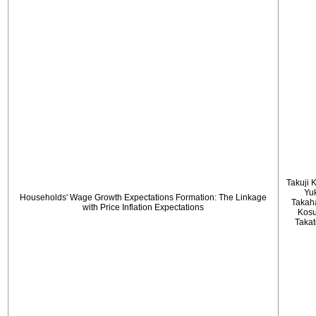
Takuji 
Yu
Households' Wage Growth Expectations Formation: The Linkage
Takah
with Price Inflation Expectations
Kos
Taka