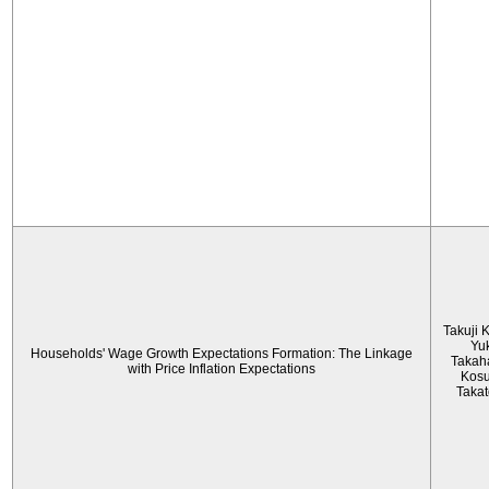
Takuji 
Yu
Households' Wage Growth Expectations Formation: The Linkage
Takah
with Price Inflation Expectations
Kos
Taka