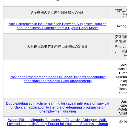
増井正
遺産動機の男女差と保険加入の分析
宇
Age Differences in the Association Between Subjective Isolation
Hwang
and Loneliness: Evidence from a Hybrid Panel Model
安達 瑠
野 智紀
大規模言語モデルの持つ価値観の定量化
湖太，川
介，市瀬
Shig
Matsu
Hiro
Post-pandemic marriage trends in Japan: Impacts of economic
Takeno
conditions and parental living arrangements
Taka
Sasa
Tomo
Kita
Daij
Double/debiased machine learning for causal inference on survival
Kaba
function: an application to the role of e-learning programme on
Motot
unemployment duration
Shin
When ‘Skilled Migrants’ Becomes an Expansive Category: Multi-
眞住
Layered Inequality Among Former International Students in Japan