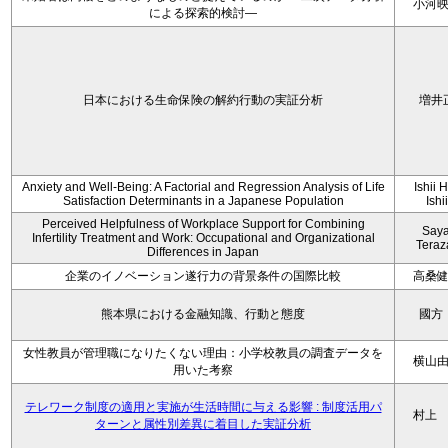
小河
による探索的検討—
日本における生命保険の解約行動の実証分析
増井
Anxiety and Well-Being: A Factorial and Regression Analysis of Life
Ishii 
Satisfaction Determinants in a Japanese Population
Ishi
Perceived Helpfulness of Workplace Support for Combining
Say
Infertility Treatment and Work: Occupational and Organizational
Tera
Differences in Japan
企業のイノベーション遂行力の背景条件の国際比較
高桑
熊本県における金融知識、行動と態度
國方
女性教員が管理職になりたくない理由：小学校教員の調査データを
横山
用いた考察
テレワーク制度の適用と実施が生活時間に与える影響 : 制度活用パ
村上
ターンと属性別差異に着目した実証分析