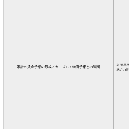
近藤卓司
家計の賃金予想の形成メカニズム：物価予想との連関
康介, 