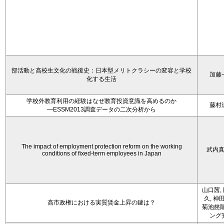
部活動と高校生文化の戦後史：日本型メリトクラシーの変容と学校
加藤
化する生活
学校外教育利用の経験はなぜ教育投資意識を高めるのか
藤村
―ESSM2013調査データの二次分析から
The impact of employment protection reform on the working
武内
conditions of fixed-term employees in Japan
山口茜,
久, 神
高市政権における実質賃金上昇の鍵は？
菊池慈陽
ング