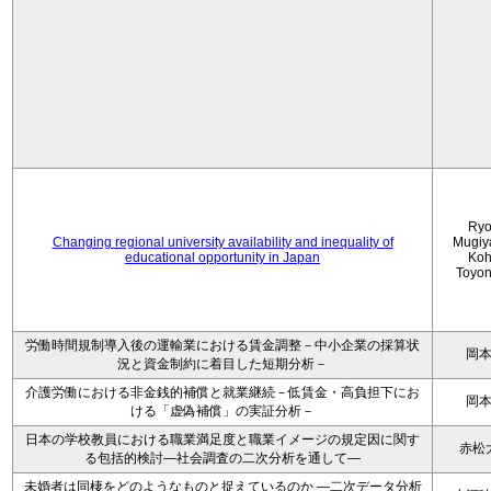
Ryo
Changing regional university availability and inequality of
Mugiy
educational opportunity in Japan
Koh
Toyo
労働時間規制導入後の運輸業における賃金調整－中小企業の採算状
岡
況と資金制約に着目した短期分析－
介護労働における非金銭的補償と就業継続－低賃金・高負担下にお
岡
ける「虚偽補償」の実証分析－
日本の学校教員における職業満足度と職業イメージの規定因に関す
赤松
る包括的検討―社会調査の二次分析を通して―
未婚者は同棲をどのようなものと捉えているのか —二次データ分析