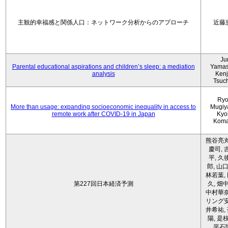
主観的幸福感と関係人口：ネットワーク分析からのアプローチ
近藤
Ju
Parental educational aspirations and children’s sleep: a mediation
Yamas
analysis
Kenji
Tsuc
Ryo
More than usage: expanding socioeconomic inequality in access to
Mugiy
remote work after COVID-19 in Japan
Kyo
Koma
熊谷亮丸
慶司, 
平, 久
郎, 山口
林若葉,
第227回日本経済予測
久, 畑
中村華奈
リング安
井希祐,
陽, 是
平石