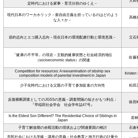
大和
定時代における家事・育児分担のゆくえ－
現代日本のワーカホリック－新自由主義を担っているのはどのよう
高橋
な人々か－
節約志向とエコ購入志向－現在日本の環境配慮行動と環境意識－
立石
「健康の不平等」の現在－主観的健康状態と社会経済的地位
佐藤
（socioeconomic status）の関連
Competition for resources: A reexamination of sibship sex
Kristen 
composition models of parental investment in Japan
少子化時代における父親の子育て参加促進の方向性
松田
反復横断調査としてのJGSSの意義－調査間隔の短さがもつ利点：
保田
『早稲田社会学会 社会学年誌47号』
Is the Eldest Son Different? The Residential Choice of Siblings in
若
Japan
子育て解放期の余暇活動の現状および関連要因の検討
石倉
市民社会における学級・講座の意義－社会教育と地方行政の計量分