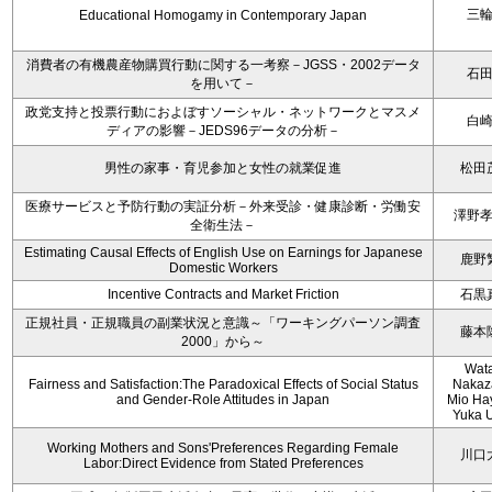
三
Educational Homogamy in Contemporary Japan
消費者の有機農産物購買行動に関する一考察－JGSS・2002データ
石
を用いて－
政党支持と投票行動におよぼすソーシャル・ネットワークとマスメ
白
ディアの影響－JEDS96データの分析－
男性の家事・育児参加と女性の就業促進
松田
医療サービスと予防行動の実証分析－外来受診・健康診断・労働安
澤野
全衛生法－
Estimating Causal Effects of English Use on Earnings for Japanese
鹿野
Domestic Workers
Incentive Contracts and Market Friction
石黒
正規社員・正規職員の副業状況と意識～「ワーキングパーソン調査
藤本
2000」から～
Wat
Fairness and Satisfaction:The Paradoxical Effects of Social Status
Nakaz
and Gender-Role Attitudes in Japan
Mio Ha
Yuka 
Working Mothers and Sons'Preferences Regarding Female
川口
Labor:Direct Evidence from Stated Preferences