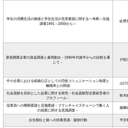
学生の消費生活の推移と学生生活の充実要因に関する一考察～生協
佐野
調査1991－2000から～
新規開業企業の資金調達と雇用創出－1990年代後半からの比較を通
戸田
じて－
中小企業における組織公正としての労使コミュニケーション制度と
山口
離職率との関係
社会貢献を目的とした起業に関する研究－社会貢献型企業経営者の
鈴木
プロフィール－
従業員への権限委譲と店舗業績－フランチャイズチェーンで働く人
篠﨑
の就業に関する意識調査－
出生順位と親への扶養意識・援助行動
平沢