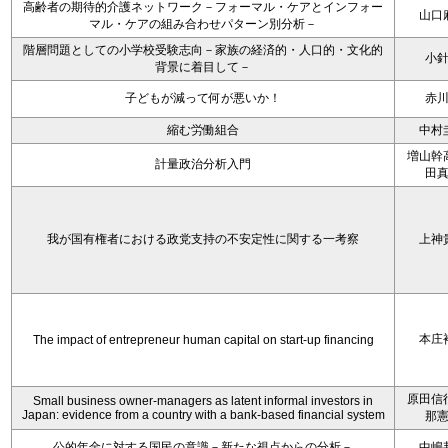
高齢者の期待的介護ネットワーク－フォーマル・ケアとインフォー
山口
マル・ケアの組み合わせパターン別分析－
階層問題としての小学校受験志向－家族の経済的・人口的・文化的
小
背景に着目して－
子どもが減って何が悪いか！
赤
縮む労働組合
中村
増山幹
計量政治分析入門
田
我が国有権者における政党支持の不安定性に関する一考察
上神
本庄
The impact of entrepreneur human capital on start-up financing
原田信
Small business owner-managers as latent informal investors in
Japan: evidence from a country with a bank-based financial system
那
公的年金に対する国民の意識－新たな視点からの分析－
中嶋