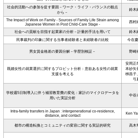
社会的活動への参加を促す要因－ワーク・ライフ・バランスの観点
鈴木
から－
The Impact of Work on Family - Sources of Family Life Strain among
西村
Japanese Women in Post Child-Care Stage -
社会への貢献を目指す起業家の分析－計量的手法を用いて
鈴木
民事裁判の印象に関する当事者経験者と未経験者の比較
今在
男女賃金格差の要因分解－学歴別検証－
野崎
安岡正
既婚女性の就業選択に関するプロビット分析：意欲ある女性の就業
本紗矢
支援を考える
栁昌子
弓
学校週5日制導入に伴う補習教育費の変化：家計のマイクロデータを
中谷
用いた実証分析
Intra-family transfers in Japan : intergenerational co-residence,
Ken Y
distance, and contact
都市の構造転換とコミュニティの変容に関する実証的研究
高木