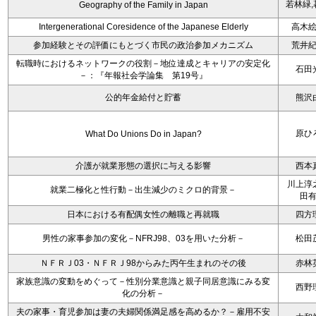
若林緑,
Geography of the Family in Japan
Intergenerational Coresidence of the Japanese Elderly
高木
参加経験とその評価にもとづく市民の政治参加メカニズム
荒井
転職時におけるネットワークの役割－地位達成とキャリアの安定化
石田
－：『年報社会学論集 第19号』
公的年金給付と貯蓄
熊沢
原ひ
What Do Unions Do in Japan?
介護が就業形態の選択に与える影響
西本
川上淳
就業二極化と性行動－出生減少のミクロ的背景－
田
日本における有配偶女性の離職と再就職
四方
男性の家事参加の変化－NFRJ98、03を用いた分析－
松田
ＮＦＲＪ03・ＮＦＲＪ98からみた丙午生まれのその後
赤林
家族意識の変動をめぐって－性別分業意識と親子同居意識にみる変
西野
化の分析－
夫の家事・育児参加は妻の夫婦関係満足感を高めるか？－雇用不安