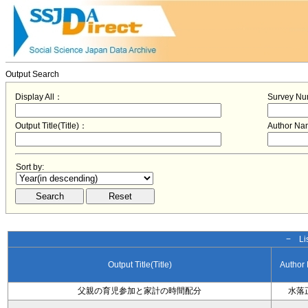
Output Search
Display All：
Survey N
Output Title(Title)：
Author N
Sort by:
− Lis
Output Title(Title)
Author
父親の育児参加と家計の時間配分
水落