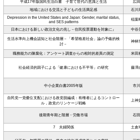
平成17年版国民生活白書 子育て世代の意識と生活
広
地域における交流と子どもの生活満足感
石川
Depression in the United States and Japan: Gender, marital status,
稲葉
and SES patterns
日本における新しい政治文化の兆し－住民投票運動を対象に』
中谷
生活水準向上機会認知と社会階層－「希望格差社会」論の予備的検
神林
討－
職務能力の陳腐化：アンケート調査からの相対的差異の測定
米田
社会経済的因子による「健康における不平等」の研究
藤澤
中小企業白書2005年版
市
自民党一党優位支配における政党脱編成：有権者によるコントロー
上神
ル，政党のリンケージ戦略
後期青年期と階層・労働市場
石
7 夫婦関係
土倉