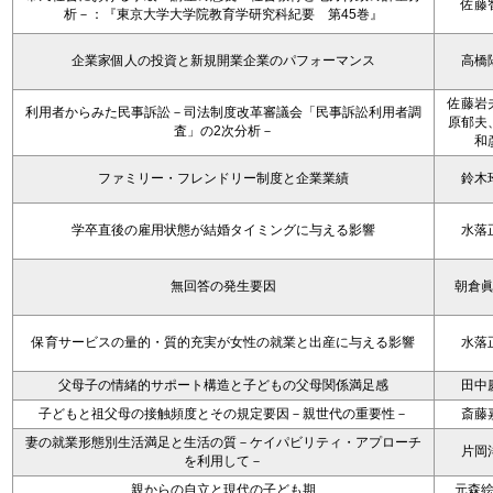
佐藤
析－：『東京大学大学院教育学研究科紀要 第45巻』
企業家個人の投資と新規開業企業のパフォーマンス
高橋
佐藤岩
利用者からみた民事訴訟－司法制度改革審議会「民事訴訟利用者調
原郁夫
査」の2次分析－
和
ファミリー・フレンドリー制度と企業業績
鈴木
学卒直後の雇用状態が結婚タイミングに与える影響
水落
無回答の発生要因
朝倉
保育サービスの量的・質的充実が女性の就業と出産に与える影響
水落
父母子の情緒的サポート構造と子どもの父母関係満足感
田中
子どもと祖父母の接触頻度とその規定要因－親世代の重要性－
斎藤
妻の就業形態別生活満足と生活の質－ケイパビリティ・アプローチ
片岡
を利用して－
親からの自立と現代の子ども期
元森