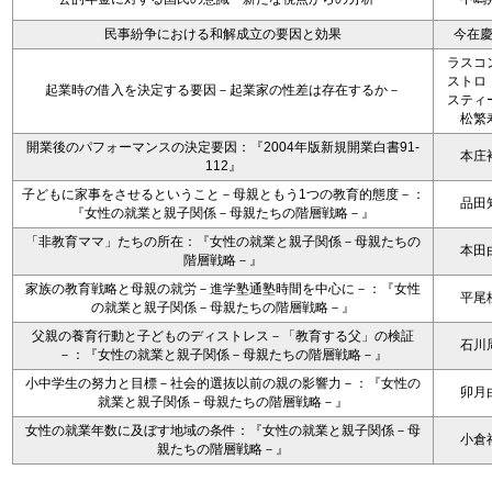
民事紛争における和解成立の要因と効果
今在
ラスコ
ストロ
起業時の借入を決定する要因－起業家の性差は存在するか－
スティ
松繁
開業後のパフォーマンスの決定要因：『2004年版新規開業白書91-
本庄
112』
子どもに家事をさせるということ－母親ともう1つの教育的態度－：
品田
『女性の就業と親子関係－母親たちの階層戦略－』
「非教育ママ」たちの所在：『女性の就業と親子関係－母親たちの
本田
階層戦略－』
家族の教育戦略と母親の就労－進学塾通塾時間を中心に－：『女性
平尾
の就業と親子関係－母親たちの階層戦略－』
父親の養育行動と子どものディストレス－「教育する父」の検証
石川
－：『女性の就業と親子関係－母親たちの階層戦略－』
小中学生の努力と目標－社会的選抜以前の親の影響力－：『女性の
卯月
就業と親子関係－母親たちの階層戦略－』
女性の就業年数に及ぼす地域の条件：『女性の就業と親子関係－母
小倉
親たちの階層戦略－』