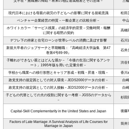
父不在・無職層の帰結－将来の地位達成格差とその意味－
三
現代日本における母親の就労の子どもへの影響に関する規範意識
松田
ベンチャー企業経営の特質－一般企業との比較分析－
中
ホワイトカラー「サービス残業」の経済学的背景－労働時間・報酬
高橋
に関する暗黙の契約
デフレ下の持家と住宅ローンが世帯レベルの消費に及ぼす影響
石川
新規大卒者のジョブサーチと早期離職：『高崎経済大学論集 第47
石井
巻第4号89-99』
子離れができない親とはどんな親か－「今後の生活に関するアンケ
渋谷
ート」1995年版を用いた定量分析－
学校から職業への移行形態とキャリア形成－初職・昇進・現職－
香川
政党支持の規定因としての対人環境－JEDS2000データの分析－
白
政党支持の規定因としての対人接触－JEDS2000データの分析－
白
子どもの代替としての犬の役割に関する一考察－JGSSのデータから
杉田
－
後藤
Capital-Skill Complementarity in the United States and Japan
Factors of Late Marriage: A Survival Analysis of Life Courses for
筒井
Marriage in Japan