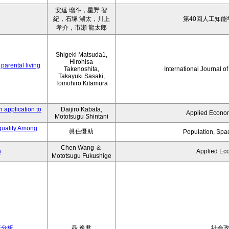
安達 瑠斗，星野 智
紀，石塚 湖太，川上
第40回人工知能
孝介，市瀬 龍太郎
Shigeki Matsuda1,
Hirohisa
parental living
Takenoshita,
International Journal o
Takayuki Sasaki,
Tomohiro Kitamura
 application to
Daijiro Kabata,
Applied Econom
Mototsugu Shintani
quality Among
眞住優助
Population, Spa
Chen Wang ＆
n
Applied Ec
Mototsugu Fukushige
証分析
聶 逸君
社会