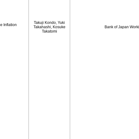
Takuji Kondo, Yuki
 Inflation
Takahashi, Kosuke
Bank of Japan Work
Takatomi