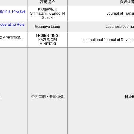
高橋 勇介
愛媛経
K Ogawa, K
ity in a 14-wave
Shimatani, K Endo, N
Journal of Trans
Suzuki
Moderating Role
Guangyu Liang
Japanese Journal
I-HSIEN TING,
OMPETITION,
KAZUNORI
International Journal of Develo
MINETAKI
題
中村二朗・菅原慎矢
日経B