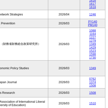
1616
1617
1618
etwork Strategies
2026/04
1246
PY140
 Prevention
2026/03
PM140
1088
1164
1227
1279
集（財務省財務総合政策研究所）
2026/03
1349
1429
1523
1598
1730
conomic Policy Studies
2026/03
1349
0762
Japan Journal
2026/03
1374
1508
rs Research
2026/03
1508
ssociation of International Liberal
2026/03
1510
versity of Education)