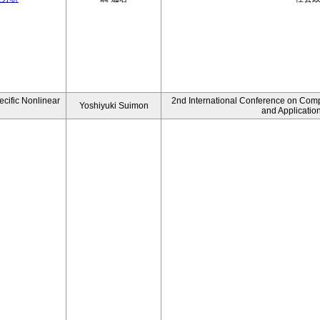
ecific Nonlinear
2nd International Conference on Comp
Yoshiyuki Suimon
and Applicatio