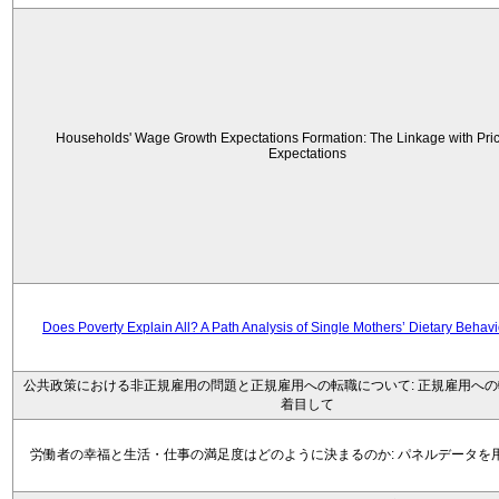
Households' Wage Growth Expectations Formation: The Linkage with Price
Expectations
Does Poverty Explain All? A Path Analysis of Single Mothers’ Dietary Behav
公共政策における非正規雇用の問題と正規雇用への転職について: 正規雇用へ
着目して
労働者の幸福と生活・仕事の満足度はどのように決まるのか: パネルデータを