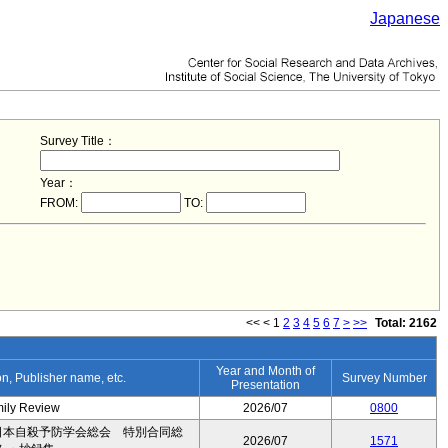
Japanese
Survey Title：
Year：
FROM:
TO:
<<
<
1
2
3
4
5
6
7
>
>>
Total: 2162
Year and Month of
ion, Publisher name, etc.
Survey Number
Presentation
mily Review
2026/07
0800
日本自殺予防学会総会 特別合同総
2026/07
1571