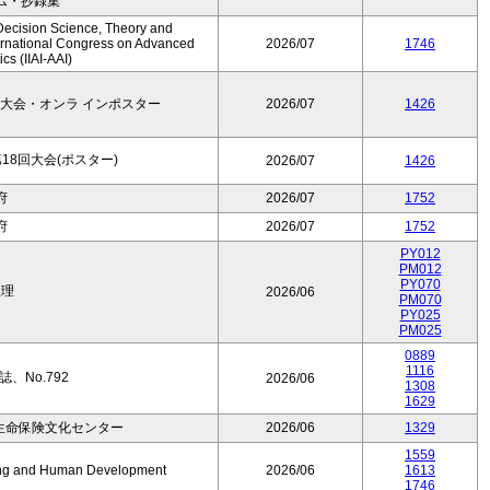
ム・抄録集
Decision Science, Theory and
ernational Congress on Advanced
2026/07
1746
cs (IIAI-AAI)
大会・オンラ インポスター
2026/07
1426
8回大会(ポスター)
2026/07
1426
府
2026/07
1752
府
2026/07
1752
PY012
PM012
PY070
数理
2026/06
PM070
PY025
PM025
0889
1116
、No.792
2026/06
1308
1629
生命保険文化センター
2026/06
1329
1559
Aging and Human Development
2026/06
1613
1746