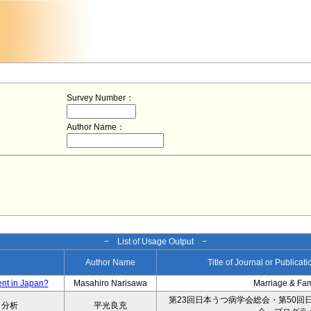
Survey Number：
Author Name：
− List of Usage Output −
Author Name
Title of Journal or Publicat
ent in Japan?
Masahiro Narisawa
Marriage & Fa
第23回日本うつ病学会総会・第50回
タ分析
平光良充