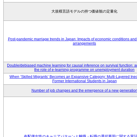
大規模言語モデルの持つ価値観の定量化
Post-pandemic marriage trends in Japan: Impacts of economic conditions and 
arrangements
Double/debiased machine learning for causal inference on survival function: an
the role of e-learning programme on unemployment duration
When ‘Skilled Migrants’ Becomes an Expansive Category: Multi-Layered Ine
Former International Students in Japan
Number of job changes and the emergence of a new generatio
有配偶女性のキャリアパターンと離職・転職の選択要因に関する実