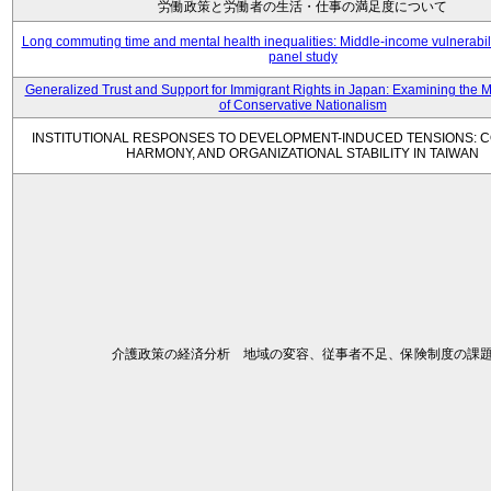
労働政策と労働者の生活・仕事の満足度について
Long commuting time and mental health inequalities: Middle-income vulnerabil
panel study
Generalized Trust and Support for Immigrant Rights in Japan: Examining the 
of Conservative Nationalism
INSTITUTIONAL RESPONSES TO DEVELOPMENT-INDUCED TENSIONS: C
HARMONY, AND ORGANIZATIONAL STABILITY IN TAIWAN
介護政策の経済分析 地域の変容、従事者不足、保険制度の課