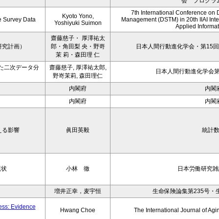
会 プログラ
7th International Conference on 
Kyoto Yono,
ce Survey Data
Management (DSTM) in 20th IIAI Int
Yoshiyuki Suimon
Applied Informati
齋藤慈子・ 厚澤祐太
研究計画）
郎・角田梨 央・野嵜
日本人間行動進化学会・第15回
茉 莉・森田理 仁
た二次データ分
齋藤慈子, 厚澤祐太郎,
日本人間行動進化学会第1
野嵜茉莉, 森田理仁
内閣府
内閣
内閣府
内閣
える影響
眞田英毅
統計
現状
小林 徹
日本労働研究雑誌
増井正幸，麦宇恒
生命保険論集第235号・
ness: Evidence
Hwang Choe
The International Journal of 