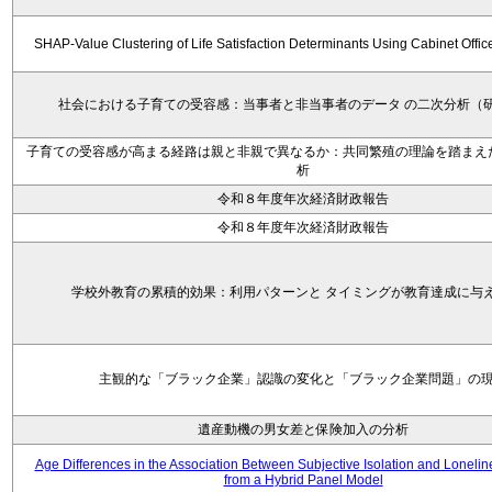
SHAP-Value Clustering of Life Satisfaction Determinants Using Cabinet Offi
社会における子育ての受容感：当事者と非当事者のデータ の二次分析（
子育ての受容感が高まる経路は親と非親で異なるか：共同繁殖の理論を踏まえ
析
令和８年度年次経済財政報告
令和８年度年次経済財政報告
学校外教育の累積的効果：利用パターンと タイミングが教育達成に与
主観的な「ブラック企業」認識の変化と「ブラック企業問題」の
遺産動機の男女差と保険加入の分析
Age Differences in the Association Between Subjective Isolation and Loneli
from a Hybrid Panel Model