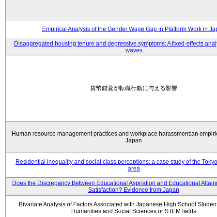
Empirical Analysis of the Gender Wage Gap in Platform Work in J
Disaggregated housing tenure and depressive symptoms: A fixed-effects anal
waves
貨幣錯覚が転職行動に与える影響
Human resource management practices and workplace harassment:an empiric
Japan
Residential inequality and social class perceptions: a case study of the Toky
area
Does the Discrepancy Between Educational Aspiration and Educational Attainm
Satisfaction? Evidence from Japan
Bivariate Analysis of Factors Associated with Japanese High School Student
Humanities and Social Sciences or STEM fields