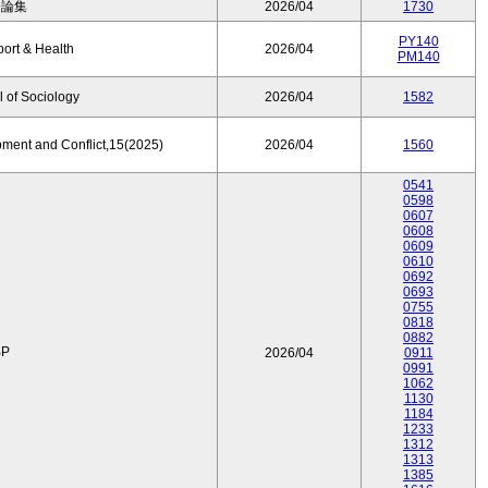
済論集
2026/04
1730
PY140
port & Health
2026/04
PM140
 of Sociology
2026/04
1582
pment and Conflict,15(2025)
2026/04
1560
0541
0598
0607
0608
0609
0610
0692
0693
0755
0818
0882
P
2026/04
0911
0991
1062
1130
1184
1233
1312
1313
1385