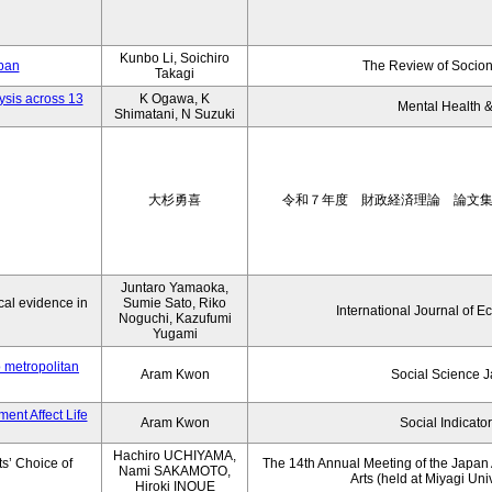
Kunbo Li, Soichiro
apan
The Review of Socion
Takagi
ysis across 13
K Ogawa, K
Mental Health &
Shimatani, N Suzuki
大杉勇喜
令和７年度 財政経済理論 論文
Juntaro Yamaoka,
al evidence in
Sumie Sato, Riko
International Journal of E
Noguchi, Kazufumi
Yugami
o metropolitan
Aram Kwon
Social Science 
ent Affect Life
Aram Kwon
Social Indicato
Hachiro UCHIYAMA,
s’ Choice of
The 14th Annual Meeting of the Japan A
Nami SAKAMOTO,
Arts (held at Miyagi Uni
Hiroki INOUE