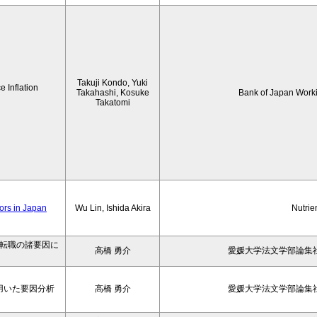
Takuji Kondo, Yuki
 Inflation
Takahashi, Kosuke
Bank of Japan Work
Takatomi
iors in Japan
Wu Lin, Ishida Akira
Nutrie
の転職の諸要因に
高橋 勇介
愛媛大学法文学部論集社
用いた要因分析
高橋 勇介
愛媛大学法文学部論集社