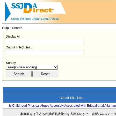
Output Search
Display All：
Output Title(Title)：
Sort by:
Output Title(Title)
Is Childhood Physical Abuse Adversely Associated with Educational Attainm
家庭教育は子どもの援助要請能力を高めるのか？：縦断パネルデー