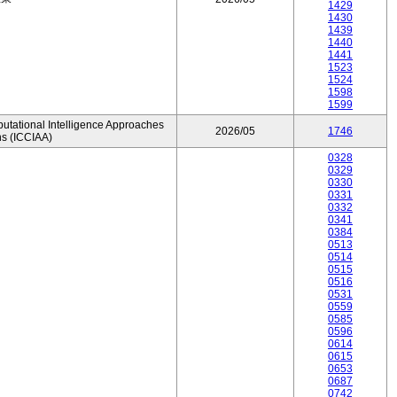
1429
1430
1439
1440
1441
1523
1524
1598
1599
utational Intelligence Approaches
2026/05
1746
ns (ICCIAA)
0328
0329
0330
0331
0332
0341
0384
0513
0514
0515
0516
0531
0559
0585
0596
0614
0615
0653
0687
0742