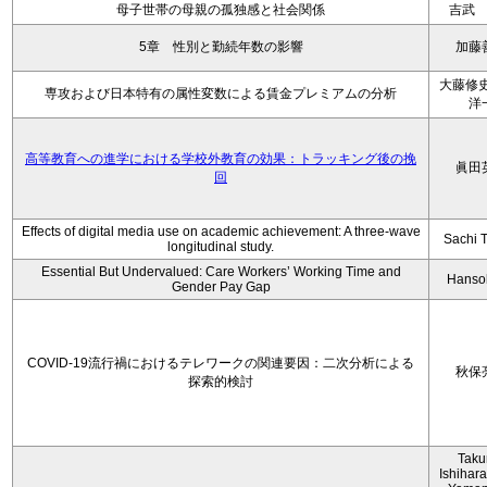
母子世帯の母親の孤独感と社会関係
吉武
5章 性別と勤続年数の影響
加藤
大藤修史
専攻および日本特有の属性変数による賃金プレミアムの分析
洋
高等教育への進学における学校外教育の効果：トラッキング後の挽
眞田
回
Effects of digital media use on academic achievement: A three-wave
Sachi 
longitudinal study.
Essential But Undervalued: Care Workers’ Working Time and
Hanso
Gender Pay Gap
COVID-19流行禍におけるテレワークの関連要因：二次分析による
秋保
探索的検討
Tak
Ishihara