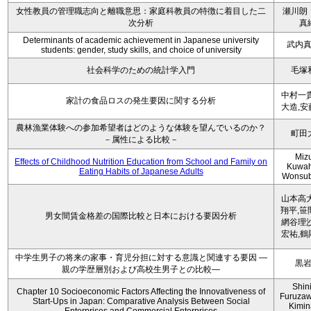
女性教員の管理職志向と離職意思：家庭科教員の特徴に着目した二
瀬川朗
次分析
真
Determinants of academic achievement in Japanese university
武内
students: gender, study skills, and choice of university
社会科学のための統計学入門
毛塚
中村一貴
家計の食品ロスの発生要因に関する分析
大造,安
農林漁業体験への参加希望者はどのような体験を望んでいるのか？
町田
－属性による比較－
Miz
Effects of Childhood Nutrition Education from School and Family on
Kuwah
Eating Habits of Japanese Adults
Wonsu
山本高大
翔平,笹
男女間賃金格差の国際比較と日本における要因分析
網谷理沙
宏祐,鶴
中学生男子の将来の家事・育児分担に対する意識と関連する要因 ―
黒
親の学歴層別および高校生男子との比較―
Shini
Chapter 10 Socioeconomic Factors Affecting the Innovativeness of
Furuzaw
Start-Ups in Japan: Comparative Analysis Between Social
Kimin