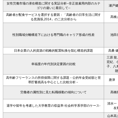
女性労働市場の潜在構造に関する実証分析--非正規雇用内部のカテ
瀬戸
ゴリの違いに着目して--
高齢者が配食サービスを選択する要因：「高齢者の日常生活に関す
髙橋
る意識張,2014」の二次分析から
性別職域分離構造下における専門職のキャリア形成の性差
池田
日本企業の人的資源の戦略的配置転換を阻む構造的課題
高桑 
三原 龍
宏紀、小
幸福度の年代別決定要因の比較
子、八木
高年齢フリーランスの所得保障に関する課題－公的年金受給額と世
唐津
帯貯蓄残高を中心とした比較分析－
労働者の属性別に見た転職移動の傾向について
髙橋
清水一
退学や留年を考慮した大学教育の収益率-社会科学系学部のケース-
友
山本高