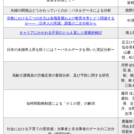
促進を目指して～
坂
夫婦の関係はどうかわっていくのか：パネルデータによる分析
西野
宗教における三つの次元は各職業層および教育水準とどう関連する
中
か――〈日本人の意識〉調査の二次分析から
キャリアにかかわる不安のとらえ直しと探索的検討
浦上
足立ひ
塩谷美
日本の未婚率上昇を防ぐには？ーパネルデータを用いた実証分析ー
山慶
悟，松
丹野 紗
田 泉
高齢介護職員の労働災害の要因分析、及び予防に関する研究
彬、鶴
惟、林 
三島 
藤田 佳
葳怡、五
短時間勤務制度による「小１の壁」の解消
香、近
月、水野
吉澤 
齋藤慈
澤祐太
社会における子育ての受容感：当事者と非当事者のデータの二次分
田梨央