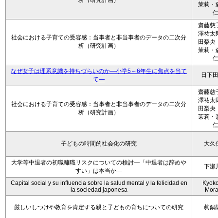
析（研究計画）
茉莉・
齋藤慈
澤祐太
社会における子育ての受容感：当事者と非当事者のデータの二次分
田梨央
析（研究計画）
茉莉・
なぜ女子は理系意識を持ちづらいのか―小学5～6年生に焦点を当て
日下
て―
齋藤慈
澤祐太
社会における子育ての受容感：当事者と非当事者のデータの二次分
田梨央
析（研究計画）
茉莉・
子どもの時間的社会化の研究
大久
大学等中退者の初職離職リスクについての検討―「中退者は辞めや
下瀬
すい」は本当か―
Capital social y su influencia sobre la salud mental y la felicidad en
Kyoko 
la sociedad japonesa
Mora
厳しいしつけや教育を肯定する親と子どもの育ちについての研究
眞鍋