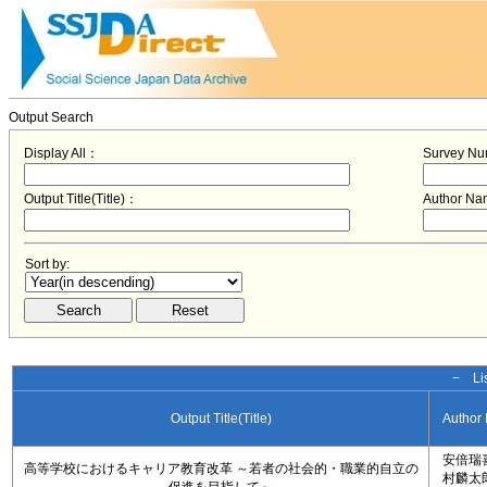
Output Search
Display All：
Survey N
Output Title(Title)：
Author N
Sort by:
− Lis
Output Title(Title)
Author
安倍瑞
高等学校におけるキャリア教育改革 ～若者の社会的・職業的自立の
村麟太