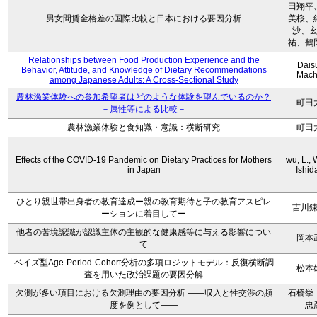
田翔平
男女間賃金格差の国際比較と日本における要因分析
美桜、
沙、
祐、鶴
Relationships between Food Production Experience and the
Dais
Behavior, Attitude, and Knowledge of Dietary Recommendations
Mach
among Japanese Adults: A Cross-Sectional Study
農林漁業体験への参加希望者はどのような体験を望んでいるのか？
町田
－属性等による比較－
農林漁業体験と食知識・意識：横断研究
町田
Effects of the COVID-19 Pandemic on Dietary Practices for Mothers
wu, L., 
in Japan
Ishida
ひとり親世帯出身者の教育達成ー親の教育期待と子の教育アスピレ
吉川
ーションに着目してー
他者の苦境認識が認識主体の主観的な健康感等に与える影響につい
岡本
て
ベイズ型Age-Period-Cohort分析の多項ロジットモデル：反復横断調
松本
査を用いた政治課題の要因分解
欠測が多い項目における欠測理由の要因分析 ——収入と性交渉の頻
石橋挙
度を例として——
忠