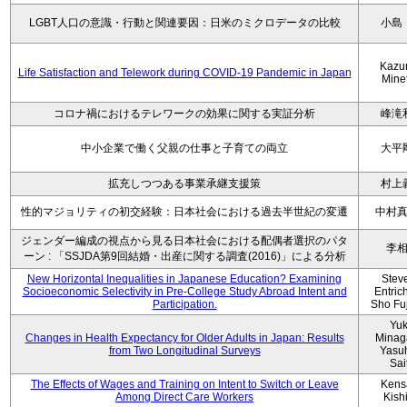
LGBT人口の意識・行動と関連要因：日米のミクロデータの比較
小島
Kazu
Life Satisfaction and Telework during COVID-19 Pandemic in Japan
Mine
コロナ禍におけるテレワークの効果に関する実証分析
峰滝
中小企業で働く父親の仕事と子育ての両立
大平
拡充しつつある事業承継支援策
村上
性的マジョリティの初交経験：日本社会における過去半世紀の変遷
中村
ジェンダー編成の視点から見る日本社会における配偶者選択のパタ
李
ーン : 「SSJDA第9回結婚・出産に関する調査(2016)」による分析
New Horizontal Inequalities in Japanese Education? Examining
Stev
Socioeconomic Selectivity in Pre-College Study Abroad Intent and
Entric
Participation.
Sho Fu
Yu
Changes in Health Expectancy for Older Adults in Japan: Results
Minag
from Two Longitudinal Surveys
Yasu
Sai
The Effects of Wages and Training on Intent to Switch or Leave
Kens
Among Direct Care Workers
Kish