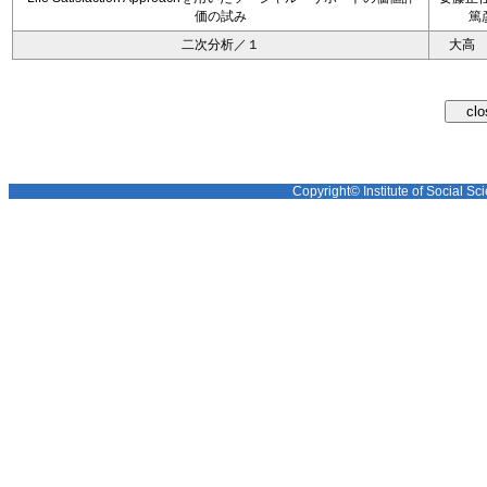
価の試み
篤
二次分析／１
大高
Copyright© Institute of Social Sci