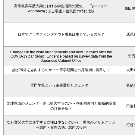
高等教育再拡大期における学生活動の変化——Typological
鎌田
Approachによる学生下位集団の時代比較
日本でクラウディングアウト現象は生じているのか？
成澤
Changes in the work arrangements and new lifestyles after the
李
COVID-19 pandemic: Evidence based on survey data from the
Japanese Cabinet Office
誰が海外を志向するのか？ー留学期間と出身階層に着目して
太田
専門学校という進路選択とジェンダー
眞鍋
文理意識のジェンダー差は拡大するのか －横断的傾向と縦断的変化
田邉
の計量分析－
なぜ難関大学に進学する女性は少ないのか？：男性のメリトクラシ
打越
ー志向・女性の地元志向の役割