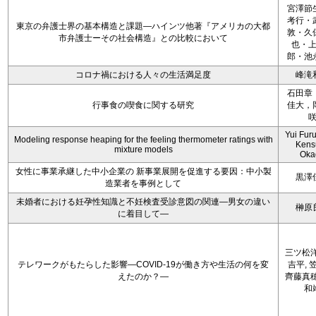
宮澤節
考行・
東京の弁護士界の基本構造と課題―ハインツ他著『アメリカの大都
敦・久
市弁護士ーその社会構造』との比較において
也・
郎・池
コロナ禍における人々の生活満足度
峰滝
石田章
行事食の喫食に関する研究
佳大，
Yui Fur
Modeling response heaping for the feeling thermometer ratings with
Kens
mixture models
Oka
女性に事業承継した中小企業の 新事業展開を促進する要因：中小製
黒澤
造業者を事例として
未婚者における妊孕性知識と不妊検査受診意図の関連―男女の違い
榊原
に着目して―
三ツ松洋
テレワークがもたらした影響―COVID-19が働き方や生活の何を変
吉平, 
えたのか？―
齊藤真穂
和