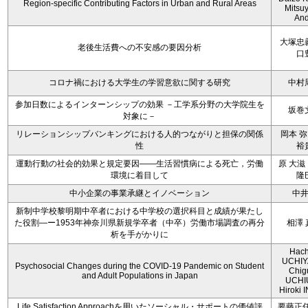
Region-specific Contributing Factors in Urban and Rural Areas
Mitsu
An
大塚忠
老後生活費への不安感の要因分析
口
コロナ禍における大学生の学習意欲に関する研究
中村
参加日数によるインターンシップの効果 －工学系分野の大学院生を
坂巻
対象に－
リレーションシップバンキングにおける人的つながりと担保の関係
岡本 弥
性
裕
運動行動の社会的効果と規定要因――生活習慣病による死亡，労働
原 大滋
環境に着目して
隆
中小企業の事業承継とイノベーション
中
新制中学校黎明期中卒者における中学校の選択科目と成績が果たし
た役割―ー1953年神奈川県新規学卒者（中卒）労働市場調査の再分
相澤 
析を手がかりに
Hach
UCHIY
Psychosocial Changes during the COVID-19 Pandemic on Student
Chig
and Adult Populations in Japan
UCHI
Hiroki
Life Satisfaction Approachを用いたソーシャル・サポートの価値評
要藤正任