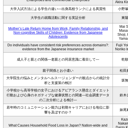
Enterprises and Commercial Enterprises
Akira K
大学入試方法による学生の違い―出身高校ランクによる異質性
小野
大学生の就職活動に関する実証分析
東
Mai S
Mother’s Late Return Home from Work, Family Relationship, and
Masa
Non-cognitive Skills of Children: Evidence from Japanese
Shoji, 
Adolescents
Yama
Do individuals have consistent risk preferences across domains?:
Fujii Yo
evidence from the Japanese insurance market
Noriko 
成人子と親との関係―老親との同居意識に着目して―
乾
親子関係とお小遣い
松田
大学院生の悩みとメンタルヘルス−−ジェンダーの観点からの統計分
坂
析と支援策の検討
小学校から高等学校の女子におけるアピアランス懸念とダイエット
行動および心身のネガティブな健康状態との関連―社会調査データ
鈴木
の二次分析による検討―
若年時のコミュニケーション能力は初期キャリアにおける地位に影
妹尾
響を及ぼすのか？
Kaz
Nakam
What Causes Household Food Loss in Japan? Nation-wide and
Daizo K