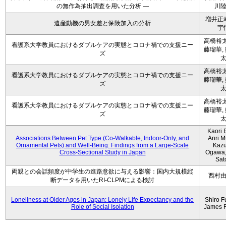
の無作為抽出調査を用いた分析 ―
川
増井正
遺産動機の男女差と保険加入の分析
宇
高橋裕太
看護系大学教員におけるダブルケアの実態とコロナ禍での支援ニー
藤瑠華,
ズ
高橋裕太
看護系大学教員におけるダブルケアの実態とコロナ禍での支援ニー
藤瑠華,
ズ
高橋裕太
看護系大学教員におけるダブルケアの実態とコロナ禍での支援ニー
藤瑠華,
ズ
Kaori 
Associations Between Pet Type (Co-Walkable, Indoor-Only, and
Anri M
Ornamental Pets) and Well-Being: Findings from a Large-Scale
Kaz
Cross-Sectional Study in Japan
Ogawa,
Sat
両親との会話頻度が中学生の進路意欲に与える影響：国内大規模縦
西村
断データを用いたRI-CLPMによる検討
Loneliness at Older Ages in Japan: Lonely Life Expectancy and the
Shiro F
Role of Social Isolation
James 