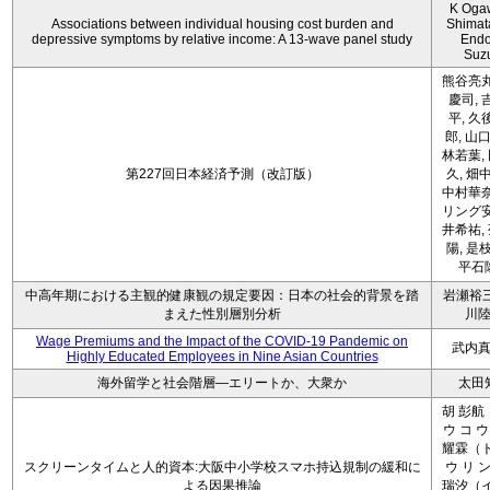
K Oga
Associations between individual housing cost burden and
Shimat
depressive symptoms by relative income: A 13-wave panel study
Endo
Suz
熊谷亮丸
慶司, 
平, 久
郎, 山口
林若葉,
第227回日本経済予測（改訂版）
久, 畑
中村華奈
リング安
井希祐,
陽, 是
平石
中高年期における主観的健康観の規定要因：日本の社会的背景を踏
岩瀬裕三
まえた性別層別分析
川
Wage Premiums and the Impact of the COVID‑19 Pandemic on
武内
Highly Educated Employees in Nine Asian Countries
海外留学と社会階層―エリートか、大衆か
太田
胡 彭航
ウ コ ウ
耀霖（ト
スクリーンタイムと人的資本:大阪中小学校スマホ持込規制の緩和に
ウ リ ン
よる因果推論
瑞汐（イ