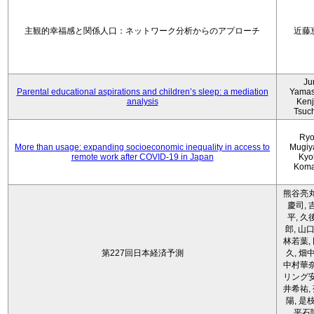
主観的幸福感と関係人口：ネットワーク分析からのアプローチ
近藤
Ju
Parental educational aspirations and children’s sleep: a mediation
Yamas
analysis
Kenji
Tsuc
Ryo
More than usage: expanding socioeconomic inequality in access to
Mugiy
remote work after COVID-19 in Japan
Kyo
Koma
熊谷亮丸
慶司, 
平, 久
郎, 山口
林若葉,
第227回日本経済予測
久, 畑
中村華奈
リング安
井希祐,
陽, 是
平石