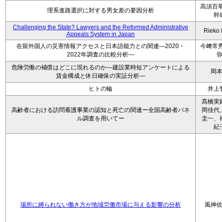
高須百華
理系進路選択に対する男女差の要因分析
幹
Challenging the State? Lawyers and the Reformed Administrative
Rieko
Appeals System in Japan
在留外国人の災害情報アクセスと日本語能力との関連―2020・
今﨑常秀
2022年調査の比較分析―
危険労働の補償はどこに現れるのか―建設業時短アンケートによる
岡
賃金構成と休日確保の実証分析―
ヒトの輪
井上
髙橋実
高齢者における訪問看護事業の認知と死亡の関連ー全国高齢者パネ
岡佳代
ル調査を用いてー
圭一、
紀
場所に縛られない働き方が地域労働市場に与える影響の分析
風神