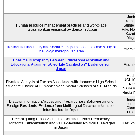
Junt
Yama
Human resource management practices and workplace
Sumie 
harassment:an empirical evidence in Japan
Riko No
Kazu
Yug
Residential inequality and social class perceptions: a case study of
Aram 
the Tokyo metropolitan area
Does the Discrepancy Between Educational Aspiration and
Educational Attainment Affect Life Satisfaction? Evidence from
Aram 
Japan
Hach
UCHIY
Bivariate Analysis of Factors Associated with Japanese High School
Na
Students’ Choice of Humanities and Social Sciences or STEM fields
SAKAM
Hiroki
Imas
Disaster Information Access and Preparedness Behavior among
Tsune
Foreign Residents: Evidence from Multilingual Disaster Information
,Oka
Infrastructure in Japan
Hisa
Reconfiguring Class Voting in a Dominant-Party Democracy:
Horizontal Differentiation and Value-Mediated Political Cleavages
Kazuko
in Japan