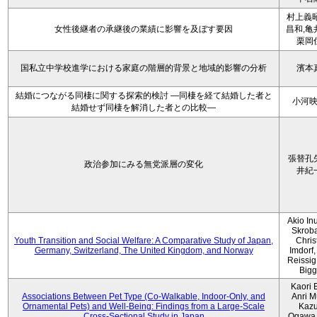
村上義昭
女性後継者の承継後の業績に影響を及ぼす要因
昌和,亀
栗岡
国私立中学校進学における家庭の階層的背景と地域的影響の分析
濱本
結婚につながる同棲に関する探索的検討 ―同棲を経て結婚した者と
小河
結婚せず同棲を解消した者との比較―
張替孔
政治参加にみる無党派層の変化
井紀
Akio Inu
Skrob
Youth Transition and Social Welfare: A Comparative Study of Japan,
Chris
Germany, Switzerland, The United Kingdom, and Norway
Imdorf, 
Reissig
Bigg
Kaori 
Associations Between Pet Type (Co-Walkable, Indoor-Only, and
Anri M
Ornamental Pets) and Well-Being: Findings from a Large-Scale
Kaz
Cross-Sectional Study in Japan
Ogawa,