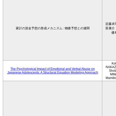
近藤卓
家計の賃金予想の形成メカニズム : 物価予想との連関
富康介
優
Ko
NAKAZ
The Psychological Impact of Emotional and Verbal Abuse on
Shot
Japanese Adolescents: A Structural Equation Modeling Approach
MIW
Mamik