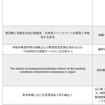
部活動と高校生文化の戦後史：日本型メリトクラシーの変容と学校
加藤
化する生活
学校外教育利用の経験はなぜ教育投資意識を高めるのか
藤村
―ESSM2013調査データの二次分析から
The impact of employment protection reform on the working
武内
conditions of fixed-term employees in Japan
山口茜,
久, 神
高市政権における実質賃金上昇の鍵は？
菊池慈陽
ング