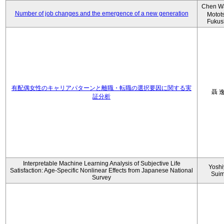
Chen W
Number of job changes and the emergence of a new generation
Motot
Fukus
有配偶女性のキャリアパターンと離職・転職の選択要因に関する実
聶 
証分析
Interpretable Machine Learning Analysis of Subjective Life
Yoshi
Satisfaction: Age-Specific Nonlinear Effects from Japanese National
Sui
Survey