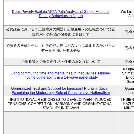
Does Poverty Explain All? A Path Analysis of Single Mothers’
Wu Lin, 
Dietary Behaviors in Japan
Aki
公共政策における非正規雇用の問題と正規雇用への転職について: 正
高橋 
規雇用への転職の諸要因に着目して
労働者の幸福と生活・仕事の満足度はどのように決まるのか: パネル
高橋 
データを用いた要因分析
労働政策と労働者の生活・仕事の満足度について
高橋 
K Oga
Long commuting time and mental health inequalities: Middle-
Shimat
income vulnerability in a 14-wave panel study
Endo
Suz
Generalized Trust and Support for Immigrant Rights in Japan:
Guan
Examining the Moderating Role of Conservative Nationalism
Lia
INSTITUTIONAL RESPONSES TO DEVELOPMENT-INDUCED
I-HSIEN
TENSIONS: COMPETITION, HARMONY, AND ORGANIZATIONAL
KAZU
STABILITY IN TAIWAN
MINE