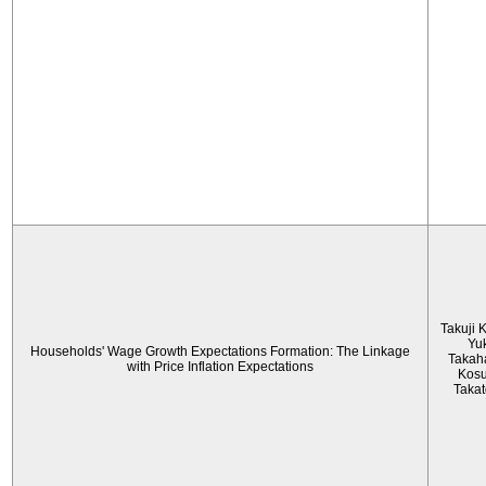
Takuji 
Yu
Households' Wage Growth Expectations Formation: The Linkage
Takah
with Price Inflation Expectations
Kos
Taka