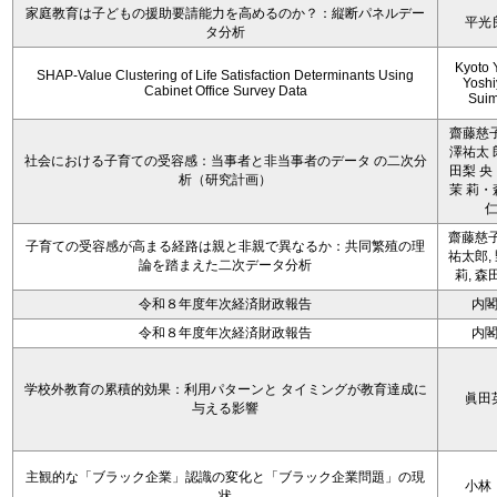
家庭教育は子どもの援助要請能力を高めるのか？：縦断パネルデー
平光
タ分析
Kyoto 
SHAP-Value Clustering of Life Satisfaction Determinants Using
Yoshi
Cabinet Office Survey Data
Sui
齋藤慈子
澤祐太 
社会における子育ての受容感：当事者と非当事者のデータ の二次分
田梨 央
析（研究計画）
茉 莉・
齋藤慈子
子育ての受容感が高まる経路は親と非親で異なるか：共同繁殖の理
祐太郎,
論を踏まえた二次データ分析
莉, 森
令和８年度年次経済財政報告
内
令和８年度年次経済財政報告
内
学校外教育の累積的効果：利用パターンと タイミングが教育達成に
眞田
与える影響
主観的な「ブラック企業」認識の変化と「ブラック企業問題」の現
小林
状