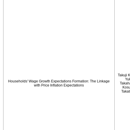
Takuji 
Yu
Households' Wage Growth Expectations Formation: The Linkage
Takah
with Price Inflation Expectations
Kos
Taka