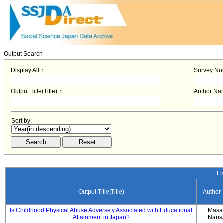
Output Search
Display All：
Survey N
Output Title(Title)：
Author N
Sort by:
− Lis
Output Title(Title)
Author
Is Childhood Physical Abuse Adversely Associated with Educational
Masa
Attainment in Japan?
Nari