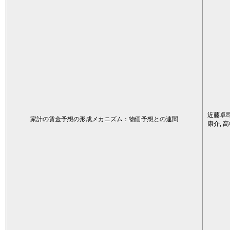
近藤卓司
家計の賃金予想の形成メカニズム：物価予想との連関
康介, 