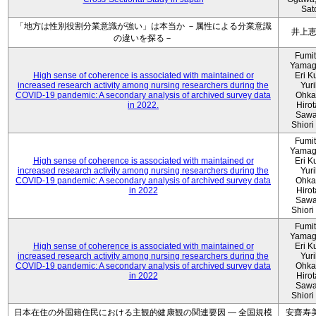
Sat
「地方は性別役割分業意識が強い」は本当か －属性による分業意識
井上
の違いを探る－
Fumi
Yamag
High sense of coherence is associated with maintained or
Eri K
increased research activity among nursing researchers during the
Yur
COVID-19 pandemic: A secondary analysis of archived survey data
Ohka
in 2022.
Hiro
Sawa
Shiori 
Fumi
Yamag
High sense of coherence is associated with maintained or
Eri K
increased research activity among nursing researchers during the
Yur
COVID-19 pandemic: A secondary analysis of archived survey data
Ohka
in 2022
Hiro
Sawa
Shiori 
Fumi
Yamag
High sense of coherence is associated with maintained or
Eri K
increased research activity among nursing researchers during the
Yur
COVID-19 pandemic: A secondary analysis of archived survey data
Ohka
in 2022
Hiro
Sawa
Shiori 
日本在住の外国籍住民における主観的健康観の関連要因 ― 全国規模
安齋寿美