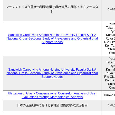
フランチャイズ加盟者の開業動機と職務満足の関係：潜在クラス分
小本
析
Yut
Takah
Ryo
Sandwich Caregiving Among Nursing University Faculty Staff: A
Kumak
National Cross-Sectional Study of Prevalence and Organizational
Ruka S
Support Needs
Rie Ok
Koji T
Shiz
Omo
Yut
Takah
Ryo
Sandwich Caregiving Among Nursing University Faculty Staff: A
Kumak
National Cross-Sectional Study of Prevalence and Organizational
Ruka S
Support Needs
Rie Ok
Koji T
Shiz
Omo
Utilization of AI as a Conversational Counselor: Analysis of User
Hiroko
Evaluations through Morphological Analysis
日本の企業組織における女性管理職比率の決定要因
小泉