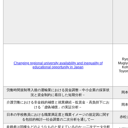
Ryo
Changing regional university availability and inequality of
Mugiy
educational opportunity in Japan
Koh
Toyo
労働時間規制導入後の運輸業における賃金調整－中小企業の採算状
岡
況と資金制約に着目した短期分析－
介護労働における非金銭的補償と就業継続－低賃金・高負担下にお
岡
ける「虚偽補償」の実証分析－
日本の学校教員における職業満足度と職業イメージの規定因に関す
赤松
る包括的検討―社会調査の二次分析を通して―
未婚者は同棲をどのようなものと捉えているのか —二次データ分析