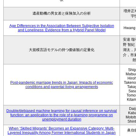
増井正
遺産動機の男女差と保険加入の分析
宇
Age Differences in the Association Between Subjective Isolation
Hwang
and Loneliness: Evidence from a Hybrid Panel Model
安達 瑠
野 智紀
大規模言語モデルの持つ価値観の定量化
湖太，川
介，市瀬
Shig
Matsu
Hiro
Post-pandemic marriage trends in Japan: Impacts of economic
Takeno
conditions and parental living arrangements
Taka
Sasa
Tomo
Kita
Daij
Double/debiased machine learning for causal inference on survival
Kaba
function: an application to the role of e-learning programme on
Motot
unemployment duration
Shin
When ‘Skilled Migrants’ Becomes an Expansive Category: Multi-
眞住
Layered Inequality Among Former International Students in Japan