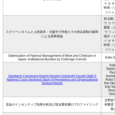
イ セ キ
時周（リ
ジシュ 
胡 彭航
ウ コ ウ
耀霖（ト
スクリーンタイムと人的資本：大阪中小学校スマホ持込規制の緩和
ウ リ ン
による因果推論
瑞汐（イ
イ セ キ
時周（リ
ジシュ 
Optimization of Paternal Management of Work and Childcare in
Eriko 
Japan: Institutional Bundles by Child Age Cohorts
Yut
Takah
Ryo
Sandwich Caregiving Among Nursing University Faculty Staff: A
Kumak
National Cross-Sectional Study of Prevalence and Organizational
Ruka S
Support Needs
Rie Ok
Koji T
Shiz
Omo
北野紘
賃金のインセンティブ効果分析及び賃金重視層のプロファイリング
村優貴
敦