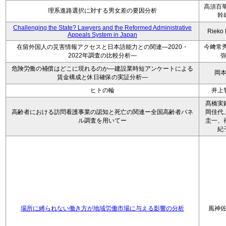
高須百華
理系進路選択に対する男女差の要因分析
幹
Challenging the State? Lawyers and the Reformed Administrative
Rieko
Appeals System in Japan
在留外国人の災害情報アクセスと日本語能力との関連―2020・
今﨑常秀
2022年調査の比較分析―
危険労働の補償はどこに現れるのか―建設業時短アンケートによる
岡
賃金構成と休日確保の実証分析―
ヒトの輪
井上
髙橋実
高齢者における訪問看護事業の認知と死亡の関連ー全国高齢者パネ
岡佳代
ル調査を用いてー
圭一、
紀
場所に縛られない働き方が地域労働市場に与える影響の分析
風神