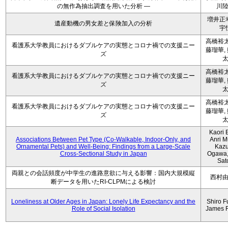
の無作為抽出調査を用いた分析 ―
川
増井正
遺産動機の男女差と保険加入の分析
宇
高橋裕太
看護系大学教員におけるダブルケアの実態とコロナ禍での支援ニー
藤瑠華,
ズ
高橋裕太
看護系大学教員におけるダブルケアの実態とコロナ禍での支援ニー
藤瑠華,
ズ
高橋裕太
看護系大学教員におけるダブルケアの実態とコロナ禍での支援ニー
藤瑠華,
ズ
Kaori 
Associations Between Pet Type (Co-Walkable, Indoor-Only, and
Anri M
Ornamental Pets) and Well-Being: Findings from a Large-Scale
Kaz
Cross-Sectional Study in Japan
Ogawa,
Sat
両親との会話頻度が中学生の進路意欲に与える影響：国内大規模縦
西村
断データを用いたRI-CLPMによる検討
Loneliness at Older Ages in Japan: Lonely Life Expectancy and the
Shiro F
Role of Social Isolation
James 