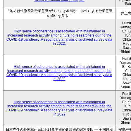
Sat
「地方は性別役割分業意識が強い」は本当か －属性による分業意識
井上
の違いを探る－
Fumi
Yamag
High sense of coherence is associated with maintained or
Eri K
increased research activity among nursing researchers during the
Yur
COVID-19 pandemic: A secondary analysis of archived survey data
Ohka
in 2022.
Hiro
Sawa
Shiori 
Fumi
Yamag
High sense of coherence is associated with maintained or
Eri K
increased research activity among nursing researchers during the
Yur
COVID-19 pandemic: A secondary analysis of archived survey data
Ohka
in 2022
Hiro
Sawa
Shiori 
Fumi
Yamag
High sense of coherence is associated with maintained or
Eri K
increased research activity among nursing researchers during the
Yur
COVID-19 pandemic: A secondary analysis of archived survey data
Ohka
in 2022
Hiro
Sawa
Shiori 
日本在住の外国籍住民における主観的健康観の関連要因 ― 全国規模
安齋寿美