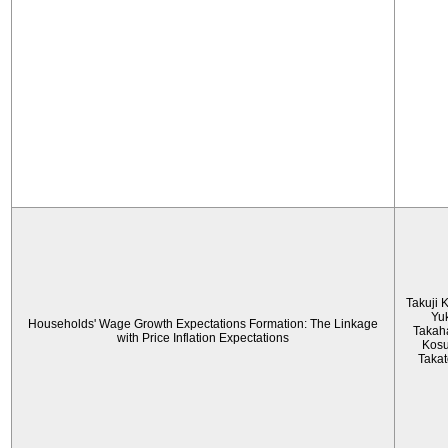
Takuji 
Yu
Households' Wage Growth Expectations Formation: The Linkage
Takah
with Price Inflation Expectations
Kos
Taka