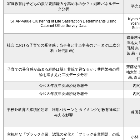
家庭教育は子どもの援助要請能力を高めるのか？：縦断パネルデー
平光
タ分析
Kyoto 
SHAP-Value Clustering of Life Satisfaction Determinants Using
Yoshi
Cabinet Office Survey Data
Sui
齋藤慈子
澤祐太 
社会における子育ての受容感：当事者と非当事者のデータ の二次分
田梨 央
析（研究計画）
茉 莉・
齋藤慈子
子育ての受容感が高まる経路は親と非親で異なるか：共同繁殖の理
祐太郎,
論を踏まえた二次データ分析
莉, 森
令和８年度年次経済財政報告
内
令和８年度年次経済財政報告
内
学校外教育の累積的効果：利用パターンと タイミングが教育達成に
眞田
与える影響
主観的な「ブラック企業」認識の変化と「ブラック企業問題」の現
小林
状