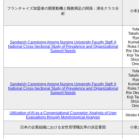
フランチャイズ加盟者の開業動機と職務満足の関係：潜在クラス分
小本
析
Yut
Takah
Ryo
Sandwich Caregiving Among Nursing University Faculty Staff: A
Kumak
National Cross-Sectional Study of Prevalence and Organizational
Ruka S
Support Needs
Rie Ok
Koji T
Shiz
Omo
Yut
Takah
Ryo
Sandwich Caregiving Among Nursing University Faculty Staff: A
Kumak
National Cross-Sectional Study of Prevalence and Organizational
Ruka S
Support Needs
Rie Ok
Koji T
Shiz
Omo
Utilization of AI as a Conversational Counselor: Analysis of User
Hiroko
Evaluations through Morphological Analysis
日本の企業組織における女性管理職比率の決定要因
小泉