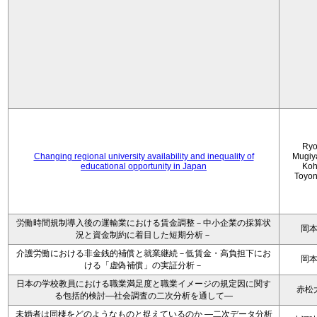
Ryo
Changing regional university availability and inequality of
Mugiy
educational opportunity in Japan
Koh
Toyo
労働時間規制導入後の運輸業における賃金調整－中小企業の採算状
岡
況と資金制約に着目した短期分析－
介護労働における非金銭的補償と就業継続－低賃金・高負担下にお
岡
ける「虚偽補償」の実証分析－
日本の学校教員における職業満足度と職業イメージの規定因に関す
赤松
る包括的検討―社会調査の二次分析を通して―
未婚者は同棲をどのようなものと捉えているのか —二次データ分析