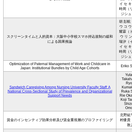
イ セ キ
時周（リ
ジシュ 
胡 彭航
ウ コ ウ
耀霖（ト
スクリーンタイムと人的資本：大阪中小学校スマホ持込規制の緩和
ウ リ ン
による因果推論
瑞汐（イ
イ セ キ
時周（リ
ジシュ 
Optimization of Paternal Management of Work and Childcare in
Eriko 
Japan: Institutional Bundles by Child Age Cohorts
Yut
Takah
Ryo
Sandwich Caregiving Among Nursing University Faculty Staff: A
Kumak
National Cross-Sectional Study of Prevalence and Organizational
Ruka S
Support Needs
Rie Ok
Koji T
Shiz
Omo
北野紘
賃金のインセンティブ効果分析及び賃金重視層のプロファイリング
村優貴
敦