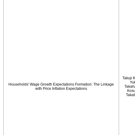
Takuji 
Yu
Households' Wage Growth Expectations Formation: The Linkage
Takah
with Price Inflation Expectations
Kos
Taka