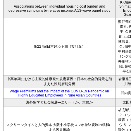
K Oga
Associations between individual housing cost burden and
Shimat
depressive symptoms by relative income: A 13-wave panel study
Endo
Suz
熊谷亮丸
慶司, 
平, 久
郎, 山口
林若葉,
第227回日本経済予測（改訂版）
久, 畑
中村華奈
リング安
井希祐,
陽, 是
平石
中高年期における主観的健康観の規定要因：日本の社会的背景を踏
岩瀬裕三
まえた性別層別分析
川
Wage Premiums and the Impact of the COVID‑19 Pandemic on
武内
Highly Educated Employees in Nine Asian Countries
海外留学と社会階層―エリートか、大衆か
太田
胡 彭航
ウ コ ウ
耀霖（ト
スクリーンタイムと人的資本:大阪中小学校スマホ持込規制の緩和に
ウ リ ン
よる因果推論
瑞汐（イ