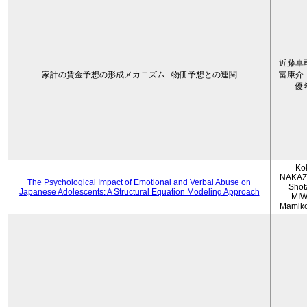
近藤卓
家計の賃金予想の形成メカニズム : 物価予想との連関
富康介
優
Ko
NAKAZ
The Psychological Impact of Emotional and Verbal Abuse on
Shot
Japanese Adolescents: A Structural Equation Modeling Approach
MIW
Mamik