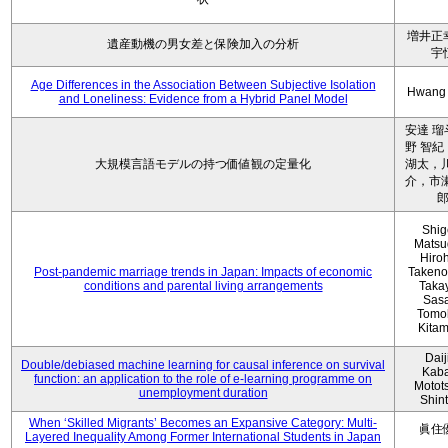
増井正
遺産動機の男女差と保険加入の分析
宇
Age Differences in the Association Between Subjective Isolation
Hwang
and Loneliness: Evidence from a Hybrid Panel Model
安達 瑠
野 智紀
大規模言語モデルの持つ価値観の定量化
湖太，川
介，市瀬
Shig
Matsu
Hiro
Post-pandemic marriage trends in Japan: Impacts of economic
Takeno
conditions and parental living arrangements
Taka
Sasa
Tomo
Kita
Daij
Double/debiased machine learning for causal inference on survival
Kaba
function: an application to the role of e-learning programme on
Motot
unemployment duration
Shin
When ‘Skilled Migrants’ Becomes an Expansive Category: Multi-
眞住
Layered Inequality Among Former International Students in Japan