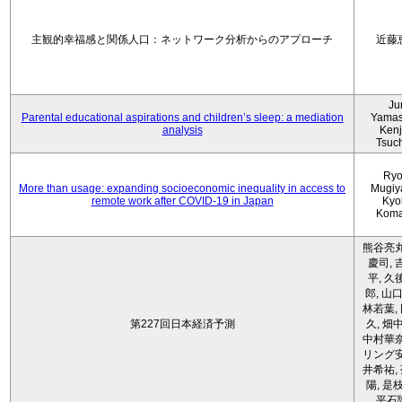
主観的幸福感と関係人口：ネットワーク分析からのアプローチ
近藤
Ju
Parental educational aspirations and children’s sleep: a mediation
Yamas
analysis
Kenji
Tsuc
Ryo
More than usage: expanding socioeconomic inequality in access to
Mugiy
remote work after COVID-19 in Japan
Kyo
Koma
熊谷亮丸
慶司, 
平, 久
郎, 山口
林若葉,
第227回日本経済予測
久, 畑
中村華奈
リング安
井希祐,
陽, 是
平石