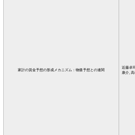
近藤卓司
家計の賃金予想の形成メカニズム：物価予想との連関
康介, 