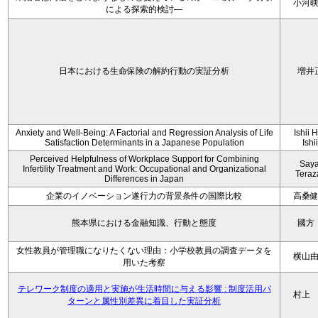
小河
による探索的検討—
日本における生命保険の解約行動の実証分析
増井
Anxiety and Well-Being: A Factorial and Regression Analysis of Life
Ishii 
Satisfaction Determinants in a Japanese Population
Ishi
Perceived Helpfulness of Workplace Support for Combining
Say
Infertility Treatment and Work: Occupational and Organizational
Tera
Differences in Japan
企業のイノベーション遂行力の背景条件の国際比較
高桑
熊本県における金融知識、行動と態度
國方
女性教員が管理職になりたくない理由：小学校教員の調査データを
横山
用いた考察
テレワーク制度の適用と実施が生活時間に与える影響 : 制度活用パ
村上
ターンと属性別差異に着目した実証分析