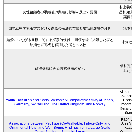
村上義昭
女性後継者の承継後の業績に影響を及ぼす要因
昌和,亀
栗岡
国私立中学校進学における家庭の階層的背景と地域的影響の分析
濱本
結婚につながる同棲に関する探索的検討 ―同棲を経て結婚した者と
小河
結婚せず同棲を解消した者との比較―
張替孔
政治参加にみる無党派層の変化
井紀
Akio Inu
Skrob
Youth Transition and Social Welfare: A Comparative Study of Japan,
Chris
Germany, Switzerland, The United Kingdom, and Norway
Imdorf, 
Reissig
Bigg
Kaori 
Associations Between Pet Type (Co-Walkable, Indoor-Only, and
Anri M
Ornamental Pets) and Well-Being: Findings from a Large-Scale
Kaz
Cross-Sectional Study in Japan
Ogawa,