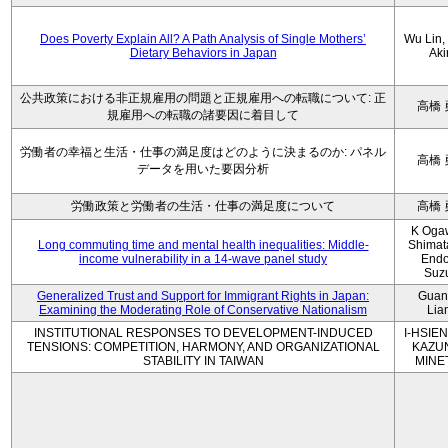
Does Poverty Explain All? A Path Analysis of Single Mothers’
Wu Lin, 
Dietary Behaviors in Japan
Aki
公共政策における非正規雇用の問題と正規雇用への転職について: 正
高橋 
規雇用への転職の諸要因に着目して
労働者の幸福と生活・仕事の満足度はどのように決まるのか: パネル
高橋 
データを用いた要因分析
労働政策と労働者の生活・仕事の満足度について
高橋 
K Oga
Long commuting time and mental health inequalities: Middle-
Shimat
income vulnerability in a 14-wave panel study
Endo
Suz
Generalized Trust and Support for Immigrant Rights in Japan:
Guan
Examining the Moderating Role of Conservative Nationalism
Lia
INSTITUTIONAL RESPONSES TO DEVELOPMENT-INDUCED
I-HSIEN
TENSIONS: COMPETITION, HARMONY, AND ORGANIZATIONAL
KAZU
STABILITY IN TAIWAN
MINE