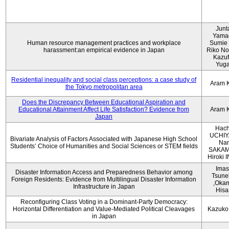
Junt
Yama
Human resource management practices and workplace
Sumie 
harassment:an empirical evidence in Japan
Riko No
Kazu
Yug
Residential inequality and social class perceptions: a case study of
Aram 
the Tokyo metropolitan area
Does the Discrepancy Between Educational Aspiration and
Educational Attainment Affect Life Satisfaction? Evidence from
Aram 
Japan
Hach
UCHIY
Bivariate Analysis of Factors Associated with Japanese High School
Na
Students’ Choice of Humanities and Social Sciences or STEM fields
SAKAM
Hiroki
Imas
Disaster Information Access and Preparedness Behavior among
Tsune
Foreign Residents: Evidence from Multilingual Disaster Information
,Oka
Infrastructure in Japan
Hisa
Reconfiguring Class Voting in a Dominant-Party Democracy:
Horizontal Differentiation and Value-Mediated Political Cleavages
Kazuko
in Japan