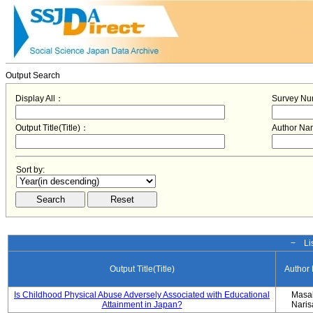
Output Search
Display All：
Survey N
Output Title(Title)：
Author N
Sort by:
− Lis
Output Title(Title)
Author
Is Childhood Physical Abuse Adversely Associated with Educational
Masa
Attainment in Japan?
Nari