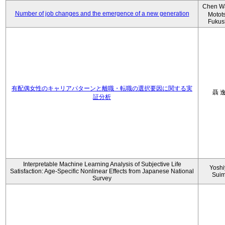
Chen W
Number of job changes and the emergence of a new generation
Motot
Fukus
有配偶女性のキャリアパターンと離職・転職の選択要因に関する実
聶 
証分析
Interpretable Machine Learning Analysis of Subjective Life
Yoshi
Satisfaction: Age-Specific Nonlinear Effects from Japanese National
Sui
Survey